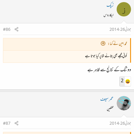
زیک
ز
می شاپرم
ایکاروس
جولائی 26، 2014
#86
تو شاپری
محمد امین نے کہا:
یا نیرنگ خیال
کوئی مجھے بھی بتائے شاپر کیا ہوتا ہے
ووٹنگ کے نتائج سے ظاہر ہے
2
عمر سیف
محفلین
جولائی 26، 2014
#87