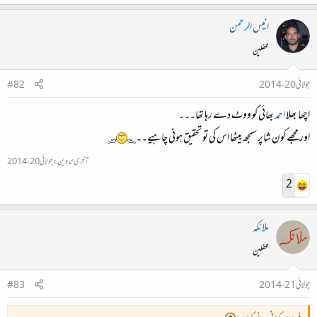
انیس الرحمن
محفلین
جولائی 20، 2014
#82
اچھا بھلا
احمد
بھائی کو ووٹ دے رہا تھا۔۔۔
اور مجھے کون شاپر سمجھ بیٹھا اس کی تو تحقیق ہونی چاہیے۔۔
آخری تدوین:
جولائی 20، 2014
2
ملائکہ
محفلین
جولائی 21، 2014
#83