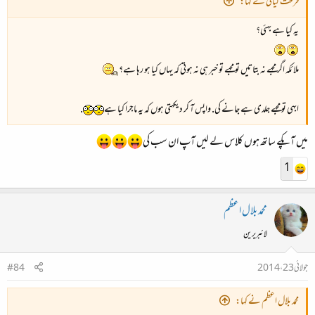
فرحت کیانی نے کہا:
یہ کیا ہے بهئی؟
ملائکہ اگر مجهے نہ بتاتیں تو مجهے تو خبر ہی نہ ہوتی کہ یہاں کیا ہو رہا ہے؟
ابهی تو مجهے جلدی ہے جانے کی. واپس آ کر دیکهتی ہوں کہ یہ ماجرا کیا ہے
.
میں آپکے ساتھ ہوں کلاس لے لیں آپ ان سب کی
1
محمد بلال اعظم
لائبریرین
جولائی 23، 2014
#84
محمد بلال اعظم نے کہا: