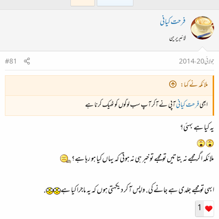
فرحت کیانی
لائبریرین
جولائی 20، 2014
#81
ملائکہ نے کہا:
ابھی
فرحت کیانی
آپی نے آکر آپ سب لوگوں کو ٹھیک کرنا ہے
یہ کیا ہے بهئی؟
ملائکہ اگر مجهے نہ بتاتیں تو مجهے تو خبر ہی نہ ہوتی کہ یہاں کیا ہو رہا ہے؟
ابهی تو مجهے جلدی ہے جانے کی. واپس آ کر دیکهتی ہوں کہ یہ ماجرا کیا ہے
.
1