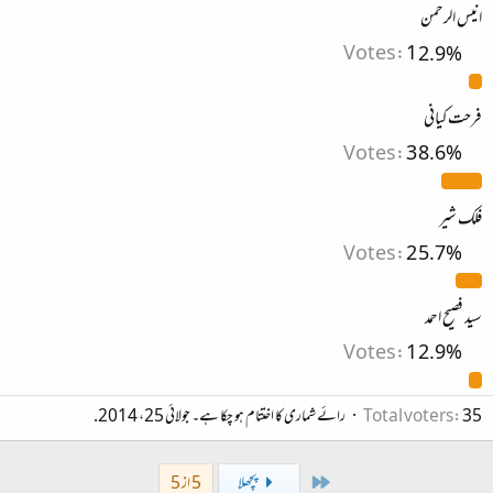
انیس الرحمن
Votes:
1
2.9%
فرحت کیانی
Votes:
3
8.6%
فلک شیر
Votes:
2
5.7%
سید فصیح احمد
Votes:
1
2.9%
35
Total voters
رائے شماری کا اختتام ہو چکا ہے۔
جولائی 25، 2014
.
First
پچھلا
5 از 5