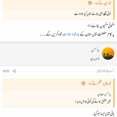
محمد امین نے کہا:
کوئی مجھے بھی بتائے شاپر کیا ہوتا ہے
"کوئی" کیوں بتائے ؟؟
یہ کام سلطنتِ شاپرستان کے
بادشاہ سلامت
خود کریں گے ۔۔۔
جاسمن
لائبریرین
اگست 6، 2014
#88
محمد بلال اعظم نے کہا:
جاسمن
صاحبہ
غیر متفق ہونے کی کوئی خاص وجہ؟
بائی شاپر ایسا ہو گیا۔