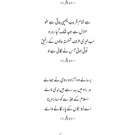
- : دیگر :-​
ہے شام قریب چھپی جاتی ہے ضو​
منزل ہے بعید تھک گیا رہرو​
اب تیری طرف شکستہ حالوں کے رفیق​
ٹوٹی ہوئی آس نے لگائی ہے لو​
- : دیگر :-​
برسائے وہ آزادہ روی نے جھالے​
ہر راہ میں بہہ رہے ہیں ندی نالے​
اسلام کے بیٹرے کو سہارا دینا​
اے ڈوبتوں کے پار لگانے والے​
- : دیگر :-​