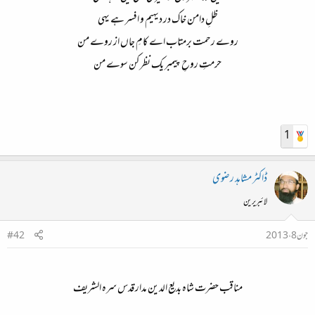
ظلِ دامن خاک در دیہیم و افسر ہے یہی​
روے رحمت برمتاب اے کامِ جاں از روے من​
حرمتِ روحِ پیمبر یک نظر کن سوے من​
1
ڈاکٹر مشاہد رضوی
لائبریرین
جون 8، 2013
#42
مناقب حضرت شاہ بدیع الدین مدار قدس سرہ الشریف​