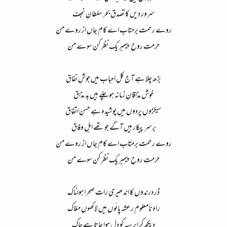
سرورِ دیں کا تصدق بحر سلطانِ نجف​
روے رحمت برمتاب اے کامِ جاں از روے من​
حرمتِ روحِ پیمبر یک نظر کن سوے من​
بڑھ چلا ہے آج کل اَحباب میں جوشِ نفاق​
خوش مذاقانِ زمانہ ہو چلے ہیں بد مذاق​
سیکڑوں پردوں میں پوشیدہ ہے حسنِ اتفاق​
برسر پیکار ہیں آگے جو تھے اہلِ وفاق​
روے رحمت برمتاب اے کامِ جاں از روے من​
حرمتِ روحِ پیمبر یک نظر کن سوے من​
ڈر درندوں کا اندھیری رات صحرا ہولناک​
راہ نامعلوم رعشہ پائوں میں لاکھوں مغاک​
دیکھ کر ابرِ سیہ کو دل ہوا جاتا ہے چاک​