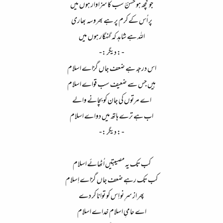
جو کچھ ہو حسنؔ سب کا سزاوار ہوں میں​
پر اُس کے کرم پر ہے بھروسہ بھاری​
اللہ ہے شاہد کہ گنہگار ہوں میں​
- : دیگر :-​
اس درجہ ہے ضعف جاں گزاے اسلام​
ہیں جس سے ضعیف سب قواے اسلام​
اے مرتوں کی جان کو بچانے والے​
اب ہے ترے ہاتھ میں دواے اسلام​
- : دیگر :-​
کب تک یہ مصیبتیں اُٹھائے اسلام​
کب تک رہے ضعف جاں گزاے اِسلام​
پھر از سرِ نو اِس کو توانا کر دے​
اے حامیِ اسلام خداے اسلام​