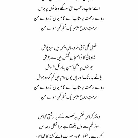
اے سحابِ رحمتِ حق سوکھے دھانوں پر برس​
روے رحمت برمتاب اے کامِ جاں از روے من​
حرمتِ روحِ پیمبر یک نظر کن سوے من​
فصلِ گل آئی عروسانِ چمن ہیں سبز پوش​
شادمانی کا نواںسنجانِ گلشن میں ہے جوش​
جوبنوں پر آ گیا حسنِ بہارِ گل فروش​
ہائے یہ رنگ اور ہیں یوں دام میں گم کردہ ہوش​
روے رحمت برمتاب اے کامِ جاں از روے من​
حرمتِ روحِ پیمبر یک نظر کن سوے من​
دیکھ کر اس نفسِ بد خصلت کے یہ زشتی خواص​
سوزِ غم سے دل پگھلتا ہے مرا شکلِ رصاص​
کس سے مانگوں خونِ حسرت ہاے کشتہ کا قصاص​