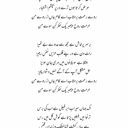
عرض کرتا ہوں ترے در پر بچشمِ اشکبار​
روے رحمت برمتاب اے کامِ جاں از روے من​
حرمتِ روحِ پیمبر یک نظر کن سوے من​
برسرِ پرخاش ہے مجھ سے عدوے بے تمیز​
رات دن ہے در پئے قلبِ حزیں نفسِ رجیز​
مبتلا ہے سو بلائوں میں مری جانِ عزیز​
حلِ مشکل آپ کے آگے نہیں دشوار چیز​
روے رحمت برمتاب اے کامِ جاں از روے من​
حرمتِ روحِ پیمبر یک نظر کن سوے من​
اک جہاں سیرابِ اَبرِ فیض ہے اب کی برس​
تر نوا ہیں بلبلیں پڑتا ہے گوشِ گل میں رس​
ہے یہاں کشتِ تمنا خشک و زندانِ قفس​