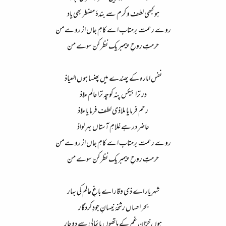
ہو کبھی لطف و کرم سے بندۂ مضطر بھی یاد​
روے رحمت برمتاب اے کامِ جاں از روے من​
حرمتِ روحِ پیمبر یک نظر کن سوے من​
نفس امارہ کے پھندے میں پھنسا ہوں العیاذ​
در ترا بیکس پنہ کوچہ ترا عالم ملاذ​
رحم فرما یا ملاذی لطف فرما یا ملاذ​
حاضرِ در ہے غلامِ آستاں بہرِ لواذ​
روے رحمت برمتاب اے کامِ جاں از روے من​
حرمتِ روحِ پیمبر یک نظر کن سوے من​
شہرِ یار اے ذی وقار اے باغِ عالم کی بہار​
بحر احساں رشخۂ نیسانِ جودِ کردگار​
ہوں خزانِ غم کے ہاتھوں پائمالی سے دوچار​