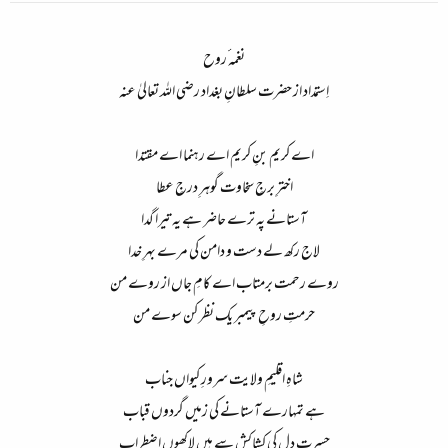
ء
نغمہ ٔروح​
اِستمداد از حضرت سلطانِ بغداد رضی اللہ تعالیٰ عنہ​
اے کریم بنِ کریم اے رہنما اے مقتدا​
اخترِ برجِ سخاوت گوہرِ درجِ عطا​
آستانے پہ ترے حاضر ہے یہ تیرا گدا​
لاج رکھ لے دست و دامن کی مرے بہرِ خدا​
روے رحمت برمتاب اے کامِ جاں از روے من​
حرمتِ روحِ پیمبر یک نظر کن سوے من​
شاہِ اقلیمِ ولایت سرورِ کیواں جناب​
ہے تمہارے آستانے کی زمیں گردوں قباب​
حسرتِ دل کی کشاکش سے ہیں لاکھوں اضطراب​