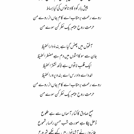
پیش بارِ کوہِ کاہِ ناتواں کی کیا بساط​
روے رحمت برمتاب اے کامِ جاں از روے من​
حرمتِ روحِ پیمبر یک نظر کن سوے من​
آفتوں میں پھنس گیا ہے بندۂ دارالحفیظ​
جان سے سو کاہشوں میں دم ہے مضطر الحفیظ​
ایک قلبِ ناتواں ہے لاکھ نشتر الحفیظ​
المدد اے داد رس اے بندہ پرور الحفیظ​
روے رحمت برمتاب اے کامِ جاں از روے من​
حرمتِ روحِ پیمبر یک نظر کن سوے من​
صبح صادق کا کنارِ آسماں سے ہے طلوع​
ڈھل چکا ہے صورتِ شب حسنِ رخسارِ شموع​
طائروں نے آشیانوں میں کیے نغمے شروع​