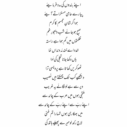
اپنے بندوں کی مدد فرمایئے​
پیارے حامی مسکراتے آیئے​
ہو اگر شانِ تبسم کا کرم​
صبح ہو جائے شبِ دیجورِ غم​
ظلمتوں میں گم ہوا ہے راستہ​
المدد اے خندئہ دنداں نما​
ہاں دکھا جانا تجلی کی اَدا​
ٹھوکریں کھاتا ہے پردیسی ترا​
دیکھیے کب تک چمکتے ہیں نصیب​
دیر سے ہے لو لگائے یہ غریب​
ملتجی ہوں میں عرب کے چاند سے​
اپنے ربّ سے اپنے ربّ کے چاند سے​
میں بھکاری ہوں تمہارا تم غنی​
لاج رکھ لو میرے پھیلے ہاتھ کی​