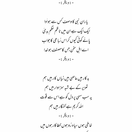
- : دیگر :-​
یارانِ نبی کا وصف کس سے ہو اَدا​
ایک ایک ہے ان میں ناظمِ نظمِ ہدیٰ​
پائے کوئی کیوں کر اس رُباعی کا جواب​
اے اہلِ سخن جس کا مصنف ہو خدا​
- : دیگر :-​
بدکار ہیں عاصی ہیں زیاں کار ہیں ہم​
تعزیر کے بے شبہ سزاوار ہیں ہم​
یہ سب سہی پر دل کو ہے اس سے قوت​
اللہ کریم ہے گنہگار ہیں ہم​
- : دیگر :-​
خاطی ہوں سیاہ رُو ہوں خطاکار ہوں میں​