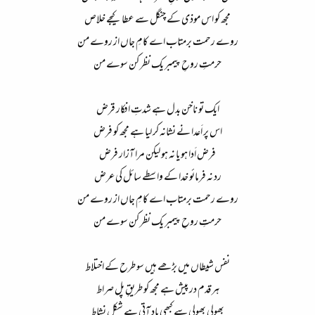
مجھ کو اس موذی کے چنگل سے عطا کیجے خلاص​
روے رحمت برمتاب اے کامِ جاں از روے من​
حرمتِ روحِ پیمبر یک نظر کن سوے من​
ایک تو ناخن بدل ہے شدتِ افکار قرض​
اس پر اَعدا نے نشانہ کر لیا ہے مجھ کو فرض​
فرض اَدا ہو یا نہ ہو لیکن مرا آزار فرض​
رد نہ فرمائو خدا کے واسطے سائل کی عرض​
روے رحمت برمتاب اے کامِ جاں از روے من​
حرمتِ روحِ پیمبر یک نظر کن سوے من​
نفس شیطاں میں بڑھے ہیں سو طرح کے اختلاط​
ہر قدم در پیش ہے مجھ کو طریقِ پل صراط​
بھولی بھولی سے کبھی یاد آتی ہے شکل نشاط​