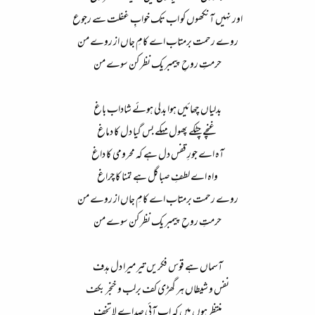
اور نہیں آنکھوں کو اب تک خوابِ غفلت سے رجوع​
روے رحمت برمتاب اے کامِ جاں از روے من​
حرمتِ روحِ پیمبر یک نظر کن سوے من​
بدلیاں چھائیں ہوا بدلی ہوئے شاداب باغ​
غنچے چٹکے پھول مہکے بس گیا دل کا دماغ​
آہ اے جورِ قفس دل ہے کہ محرومی کا داغ​
واہ اے لطفِ صبا گل ہے تمنا کا چراغ​
روے رحمت برمتاب اے کامِ جاں از روے من​
حرمتِ روحِ پیمبر یک نظر کن سوے من​
آسماں ہے قوس فکریں تیر میرا دل ہدف​
نفس و شیطاں ہر گھڑی کف برلب و خنجر بکف​
منتظر ہوں میں کہ اب آئی صداے لا تخف​