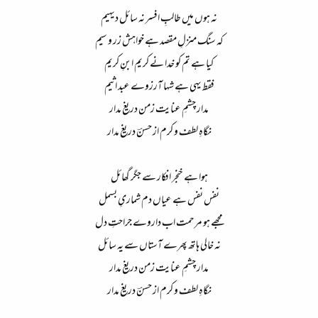
نہ ہوں میں طالبِ افسر نہ سائل دیہیم​
کہ سنگ منزلِ مقصد ہے خواہش زر و سیم​
کیا ہے تم کو خدا نے کریم ابنِ کریم​
فقط یہی ہے شہا آرزوے عبد اثیم​
مدار چشمِ عنایت زمن دریغ مدار​
نگاہِ لطف و کرم از حسنؔ دریغ مدار​
ہوا ہے خنجر افکار سے جگر گھائل​
نفس نفس ہے عیاں دم شماریِ بسمل​
مجھے ہو مرحمت اب داروے جراحتِ دل​
نہ خالی ہاتھ پھرے آستاں سے یہ سائل​
مدار چشمِ عنایت زمن دریغ مدار​
نگاہِ لطف و کرم از حسنؔ دریغ مدار​