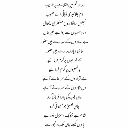
درد و غم میں مبتلا ہے یہ غریب​
دم چلا تیری دُہائی اے طبیب​
نبضیں ساقط رُوح مضطرجی نڈھال​
دردِ عصیاں سے ہوا ہے غیر حال​
بے سہاروں کے سہارے ہیں حضور​
حامی و یاور ہمارے ہیں حضور​
ہم غریبوں پر کرم فرمائیے​
بد نصیبوں پر کرم فرمائیے​
بے قراروں کے سرھانے آئیے​
دل فگاروں کے سرھانے آئیے​
جاں بلب کی چارہ فرمائی کرو​
جانِ عیسیٰ ہو مسیحائی کرو​
شام ہے نزدیک، منزل دُور ہے​
پائوں کیسے جان تک رنجور ہے​