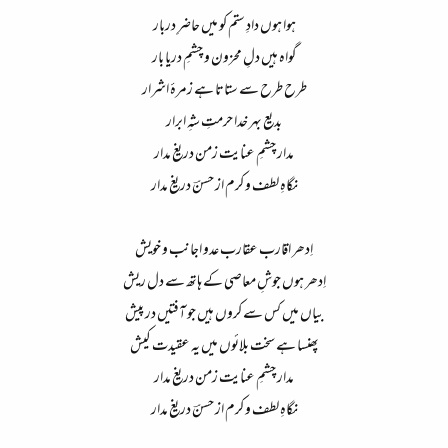
ہوا ہوں دادِ ستم کو میں حاضرِ دربار​
گواہ ہیں دلِ محزون و چشمِ دریا بار​
طرح طرح سے ستاتا ہے زمرۂ اشرار​
بدیع بہر خدا حرمتِ شہِ ابرار​
مدار چشمِ عنایت زمن دریغ مدار​
نگاہِ لطف و کرم از حسنؔ دریغ مدار​
اِدھر اقارب عقارب عدو اجانب و خویش​
اِدھر ہوں جوشِ معاصی کے ہاتھ سے دل ریش​
بیاں میں کس سے کروں ہیں جو آفتیں در پیش​
پھنسا ہے سخت بلائوں میں یہ عقیدت کیش​
مدار چشمِ عنایت زمن دریغ مدار​
نگاہِ لطف و کرم از حسنؔ دریغ مدار​