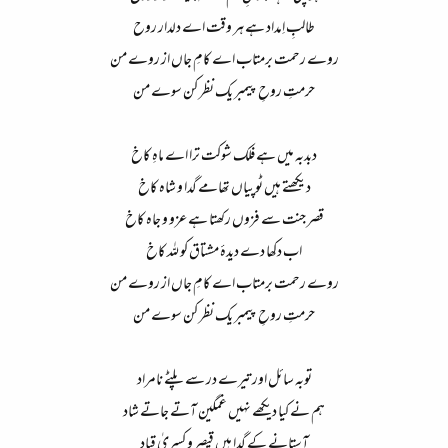
طالبِ اِمداد ہے ہر وقت اے دلدار روح​
روے رحمت برمتاب اے کامِ جاں از روے من​
حرمتِ روحِ پیمبر یک نظر کن سوے من​
دبدبہ میں ہے فلک شوکت ترا اے ماہِ کاخ​
دیکھتے ہیں ٹوپیاں تھامے گدا و شاہ کاخ​
قصر جنت سے فزوں رکھتا ہے عزو و جاہ کاخ​
اب دکھا دے دیدۂ مشتاق کو للہ کاخ​
روے رحمت برمتاب اے کامِ جاں از روے من​
حرمتِ روحِ پیمبر یک نظر کن سوے من​
توبہ سائل اور تیرے در سے پلٹے نامراد​
ہم نے کیا دیکھے نہیں غمگین آتے جاتے شاد​
آستانے کے گدا ہیں قیصر و کسریٰ قباد​