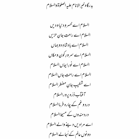
بدرگاہ خیرالانام علیہ الصلوٰۃوالسلام​
السلام اے خسروِ دنیا و دیں​
السلام اے راحتِ جانِ حزیں​
السلام اے بادشاہِ دو جہاں​
السلام اے سرورِ کون و مکاں​
السلام اے نورِ ایماں السلام​
السلام اے راحتِ جاں السلام​
اے شکیبِ جانِ مضطر السلام​
آفتاب ذرّہ پرور السلام​
درد و غم کے چارہ فرما السلام​
درد مندوں کے مسیحا السلام​
اے مرادیں دینے والے السلام​
دونوں عالم کے اُجالے السلام​