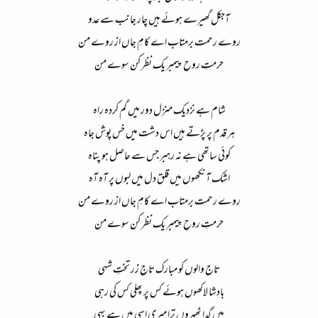
آجکل گھیرے ہوئے ہیں چار جانب سے عدو​
روے رحمت برمتاب اے کامِ جاں از روے من​
حرمتِ روحِ پیمبر یک نظر کن سوے من​
شام ہے نزدیک منزل دور میں گم کردہ راہ​
ہر قدم پر پڑتے ہیں اس دشت میں خس پوش جاہ​
کوئی ساتھی ہے نہ رہبر جس سے حاصل ہو پناہ​
اشک آنکھوں میں قلق دل میں لبوں پر آہ آہ​
روے رحمت برمتاب اے کامِ جاں از روے من​
حرمتِ روحِ پیمبر یک نظر کن سوے من​
تاج والوں کو مبارک تاجِ زر تختِ شہی​
بادشا لاکھوں ہوئے کس پر پھلی کس کی رہی​
میں گدا ٹھہروں ترا میری اسی میں ہے بہی​