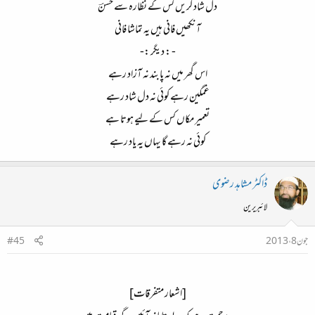
دل شاد کریں کس کے نظارہ سے حسنؔ​
آنکھیں فانی ہیں یہ تماشا فانی​
- : دیگر :-​
اس گھر میں نہ پابند نہ آزاد رہے​
غمگین رہے کوئی نہ دل شاد رہے​
تعمیر مکاں کس کے لیے ہوتا ہے​
کوئی نہ رہے گا یہاں یہ یاد رہے​
ڈاکٹر مشاہد رضوی
لائبریرین
جون 8، 2013
#45
[اشعار متفرقات]​