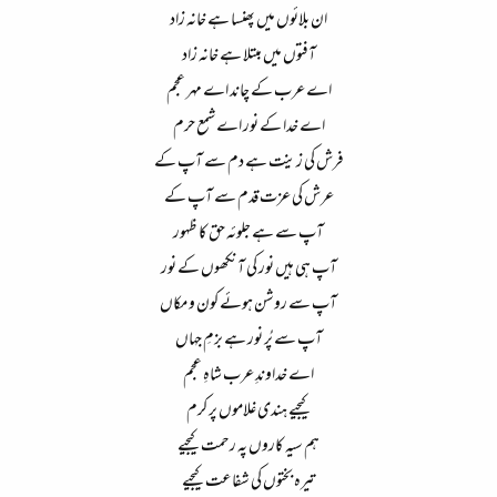
ان بلائوں میں پھنسا ہے خانہ زاد​
آفتوں میں مبتلا ہے خانہ زاد​
اے عرب کے چاند اے مہر عجم​
اے خدا کے نور اے شمع حرم​
فرش کی زینت ہے دم سے آپ کے​
عرش کی عزت قدم سے آپ کے​
آپ سے ہے جلوئہ حق کا ظہور​
آپ ہی ہیں نور کی آنکھوں کے نور​
آپ سے روشن ہوئے کون و مکاں​
آپ سے پُر نور ہے بزمِ جہاں​
اے خداوندِ عرب شاہِ عجم​
کیجیے ہندی غلاموں پر کرم​
ہم سیہ کاروں پہ رحمت کیجیے​
تیرہ بختوں کی شفاعت کیجیے​