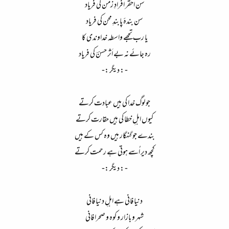
سن احقر افرادِ زمن کی فریاد​
سن بندۂ پابندِ محن کی فریاد​
یا رب تجھے واسطہ خداوندی کا​
رہ جائے نہ بے اَثر حسنؔ کی فریاد​
- : دیگر :-​
جو لوگ خدا کی ہیں عبادت کرتے​
کیوں اہلِ خطا کی ہیں حقارت کرتے​
بندے جو گنہگار ہیں وہ کس کے ہیں​
کچھ دیر اُسے ہوتی ہے رحمت کرتے​
- : دیگر :-​
دنیا فانی ہے اہلِ دنیا فانی​
شہر و بازار و کوہ و صحرا فانی​