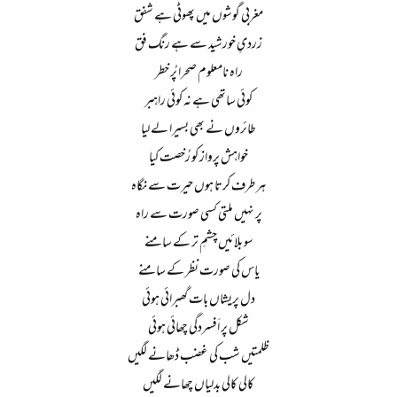
مغربی گوشوں میں پھوٹی ہے شفق​
زردیِ خورشید سے ہے رنگ فق​
راہ نامعلوم صحرا پُر خطر​
کوئی ساتھی ہے نہ کوئی راہبر​
طائروں نے بھی بسیرا لے لیا​
خواہش پرواز کو رُخصت کیا​
ہر طرف کرتا ہوں حیرت سے نگاہ​
پر نہیں ملتی کسی صورت سے راہ​
سو بلائیں چشمِ تر کے سامنے​
یاس کی صورت نظر کے سامنے​
دل پریشاں بات گھبرائی ہوئی​
شکل پر اَفسردگی چھائی ہوئی​
ظلمتیں شب کی غضب ڈھانے لگیں​
کالی کالی بدلیاں چھانے لگیں​