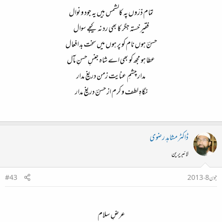
تمام ذرّوں پہ کالشمس ہیں یہ جود و نوال​
فقیر خستہ جگر کا بھی رد نہ کیجے سوال​
حسنؔ ہوں نام کو پر ہوں میں سخت بد افعال​
عطا ہو مجھ کو بھی اے شاہ جنسِ حسنِ مآل​
مدار چشمِ عنایت زمن دریغ مدار​
نگاہِ لطف و کرم از حسنؔ دریغ مدار​
ڈاکٹر مشاہد رضوی
لائبریرین
جون 8، 2013
#43
عرضِ سلام​