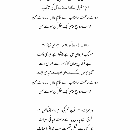
التجا مقبول کیجے اپنے سائل کی شتاب​
روے رحمت برمتاب اے کامِ جاں از روے من​
حرمتِ روحِ پیمبر یک نظر کن سوے من​
سالکِ راہِ خدا کو راہنما ہے تیری ذات​
مسلکِ عرفانِ حق ہے پیشوا ہے تیری ذات​
بے نوایانِ جہاں کا آسرا ہے تیری ذات​
تشنہ کاموں کے لیے بحر عطا ہے تیری ذات​
روے رحمت برمتاب اے کامِ جاں از روے من​
حرمتِ روحِ پیمبر یک نظر کن سوے من​
ہر طرف سے فوجِ غم کی ہے چڑھائی الغیاث​
کرتی ہے پامال یہ بے دست و پائی الغیاث​
پھر گئی ہے شکل قسمت سب خدائی الغیاث​