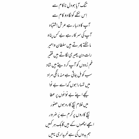
تنگ آیا ہو دلِ ناکام سے​
اِس نکمّے کو لگا دو کام سے​
آپ کا دربار ہے عرش اِشتباہ​
آپ کی سرکار ہے بے کس پناہ​
مانگتے پھرتے ہیں سلطان و امیر​
رات دن پھیری لگاتے ہیں فقیر​
غم زدوں کو آپ کر دیتے ہیں شاد​
سب کو مل جاتی ہے منہ مانگی مراد​
میں تمہارا ہوں گداے بے نوا​
کیجے اپنے بے نوائوں پر عطا​
میں غلام ہیچ کارہ ہوں حضور​
ہیچ کاروں پر کرم ہے پَر ضرور​
اچھے اچھوں کے ہیں گاہک ہر کہیں​
ہم بدوں کی ہے خریداری یہیں​