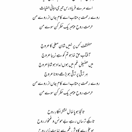
اے مرے فریادرس تیری دہائی الغیاث​
روے رحمت برمتاب اے کامِ جاں از روے من​
حرمتِ روحِ پیمبر یک نظر کن سوے من​
منکشف کس پر نہیں شانِ معلی کا عروج​
آفتابِ حق نما ہو تم کو ہے زیبا عروج​
میں حضیضِ غم میں ہوں اِمداد ہو شاہا عروج​
ہر ترقی پر ترقی ہو بڑھے دونا عروج​
روے رحمت برمتاب اے کامِ جاں از روے من​
حرمتِ روحِ پیمبر یک نظر کن سوے من​
تا کجا ہو پائمالِ لشکرِ اَفکارِ روح​
تابکے ترساں رہے بے مونس و غمخوار روح​
ہو چلی ہے کاوشِ غم سے نہایت زار روح​