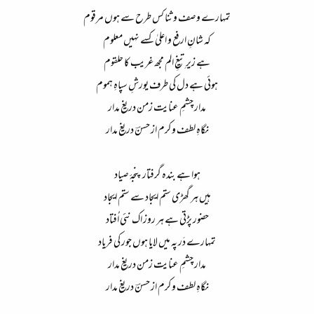
تمہارے وصف و ثنا کس طرح سے ہوں مرقوم​
کہ شانِ ارفع و اعلیٰ کسے نہیں معلوم​
ہے زیرِ تیغِ الم مجھ غریب کا حلقوم​
ہوئی ہے دل کی طرف یورشِ سپاہِ ہموم​
مدار چشمِ عنایت زمن دریغ مدار​
نگاہِ لطف و کرم از حسنؔ دریغ مدار​
ہوا ہے بندہ گرفتار پنجۂ صیاد​
ہیں ہر گھڑی ستم ایجاد سے ستم ایجاد​
حضور پڑتی ہے ہر روز اک نئی اُفتاد​
تمہارے دَر پہ میں لایا ہوں جور کی فریاد​
مدار چشمِ عنایت زمن دریغ مدار​
نگاہِ لطف و کرم از حسنؔ دریغ مدار​