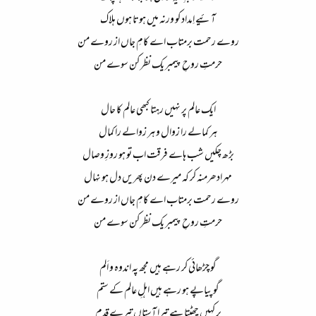
آئیے اِمداد کو ورنہ میں ہوتا ہوں ہلاک​
روے رحمت برمتاب اے کامِ جاں از روے من​
حرمتِ روحِ پیمبر یک نظر کن سوے من​
ایک عالم پر نہیں رہتا کبھی عالم کا حال​
ہر کمالے را زوال و ہر زوالے را کمال​
بڑھ چکیں شب ہاے فرقت اب تو ہو روزِ وصال​
مہرادھرمنہ کر کہ میرے دن پھریں دل ہو نہال​
روے رحمت برمتاب اے کامِ جاں از روے من​
حرمتِ روحِ پیمبر یک نظر کن سوے من​
گو چڑھائی کر رہے ہیں مجھ پہ اندوہ و اَلم​
گو پیاپے ہو رہے ہیں اہلِ عالم کے ستم​
پر کہیں چھٹتا ہے تیرا آستاں تیرے قدم​