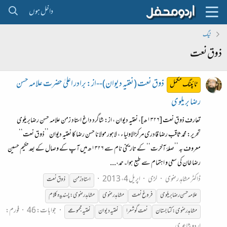
داخل ہوں
ٹیگ
ذوق نعت
ذوق نعت (نعتیہ دیوان)--از: برادر اعلیٰ حضرت علامہ حسن
ٹائپنگ مکمل
رضا بریلوی
تعارف ذوقِ نعت [۱۳۲۶ھ]، نعتیہ دیوان ، از: شاگرد داغ استاد زمن علامہ حسن رضابریلوی
تحریر: محمد ثاقب رضا قادری مرکزالاولیا ء ، لاہور مولانا حسن رضا کا نعتیہ دیوان ’’ذوق نعت‘‘
معروف بہ ’’صلۂ آخرت‘‘ کے تاریخی نام سے ۱۳۲۶ھ میں آپ کے وصال کے بعدحکیم حسین
رضا خان کی سعی و اہتمام سے طبع ہوا۔حمد،...
ڈاکٹر مشاہد رضوی
لڑی
اپریل 4، 2013
استاد زمن
ذوق
نعت
علامہ حسن رضا بریلوی
فروغ
نعت
مشاہدرضوی
مشاہدرضوی:پسندیدہ کلام
جوابات: 46
فورم:
مشاہدرضوی:کتابستان
نعت
گو شعرا
نعت
یہ دیوان
نعت
یہ مجموعے
اردو شاعری