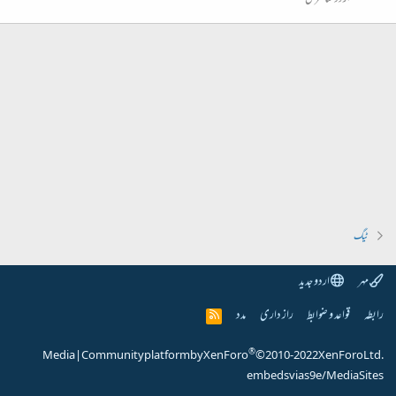
ٹیگ
مہر
اردو جدید
رابطہ
قواعد و ضوابط
راز داری
مدد
R
S
S
®
Media
|
Community platform by XenForo
© 2010-2022 XenForo Ltd.
embeds via s9e/MediaSites