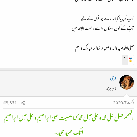
آپ کو پیدا کیا سارے جہانوں کے لیے
آپؐ کے کون و مکاں ، اے رحمت ا لالعالمین
صلی اللہ علیہ والہ وصحبہ وازواجہ وبارک وسلم
1
وجی
لائبریرین
اگست 7، 2020
#3,351
اللھم صل علی محمد و علی آل محمد کما صلیت علی ابراھیم و علی آل ابراھیم
انك حمید مجید۔