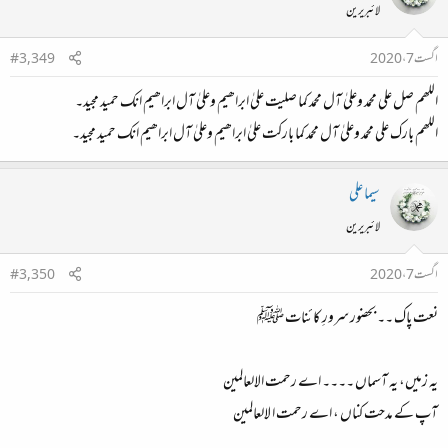
لائبریرین
اگست 7، 2020
#3,349
اللھم صل علی محمد وعلیٰ آل محمد کما صلیت علیٰ ابراھیم وعلیٰ آل ابراھیم انک حمید مجید۔
اللھم بارک علی محمد وعلیٰ آل محمد کما بارکت علیٰ ابراھیم وعلیٰ آل ابراھیم انک حمید مجید۔
سیما علی
لائبریرین
اگست 7، 2020
#3,350
نعت پاک ۔۔ بحضور سرورِ کائنات ﷺ
یہ زمیں، یہ آسماں ۔۔۔۔ اے رحمت الالعالمین
آپ کے مدحت کناں ، اے رحمت ا لالعالمین