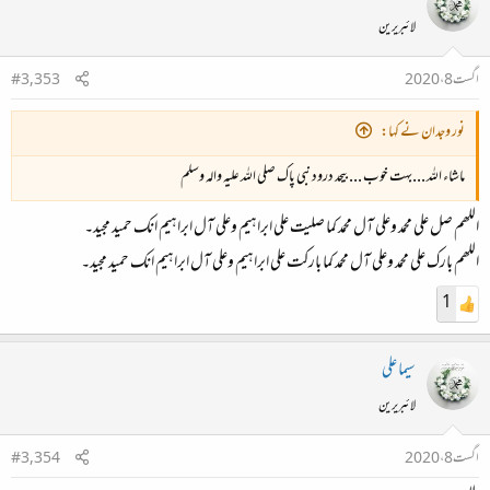
لائبریرین
اگست 8، 2020
#3,353
نور وجدان نے کہا:
ماشاء اللہ ...بہت خوب ...بیحد درود نبی پاک صلی اللہ علیہ والہ وسلم
اللھم صل علی محمد وعلی آل محمد کما صلیت علی ابراہیم وعلی آل ابراہیم انک حمید مجید۔
اللھم بارک علی محمد وعلی آل محمد کما بارکت علی ابراہیم وعلی آل ابراہیم انک حمید مجید۔
1
سیما علی
لائبریرین
اگست 8، 2020
#3,354