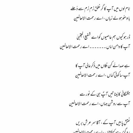
نام لوں میں آپ کا گر نطق زم زم سے دُھلے
با وضو ہو لے زباں ، اے رحمت ا لالعالمین
ڈر ہو کیوں ہم عاصیوں کو اے شفیع المجتبیٰ
آپ کا دامن اماں ۔۔۔۔۔۔۔ اے رحمت ا لالعالمین
ہے صدائے کن فکاں میں ذکرِ عالی آپ کا
آپ سا کوئی کہاں ، اے رحمت ا لالعالمین
جگمگائی کائیناتیں آپؐ ہی کے نور سے
آپ سے روشن جہاں، اے رحمت ا لالعالمین
نقشِ پا ہیں آپ کے ، آقا سرِ عرشِ بریں
رہ گزر ہے کہکشاں ، اے رحمت ا لالعالمین