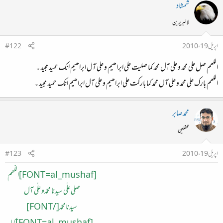
شمشاد
لائبریرین
اپریل 19، 2010
#122
اللھم صل علی محمد و علی آل محمد کما صلیت علی ابراھیم و علی آل ابراھیم انک حمید مجید ۔
اللھم بارک علی محمد و علی آل محمد کما بارکت علی ابراھیم و علی آل ابراھیم انک حمید مجید ۔
محمدصابر
محفلین
اپریل 19، 2010
#123
[FONT=al_mushaf]اللّھم
صلی علٰی سیدنا محمّدو علٰی آل
سیدنامحمّد[/FONT]