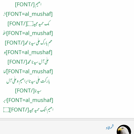
اھیم [/FONT]
[FONT=al_mushaf]انّ
ک حمید مجید۝[/FONT]
[FONT=al_mushaf]اللّ
ھم بارک علٰی سیدنا محمّد[/FONT]
[FONT=al_mushaf]و
علٰی آل سیدنا محمّد[/FONT]
[FONT=al_mushaf]کما
بارکت علٰی سیدنا ابراھیم و علٰی آل
سیدنا[/FONT]
[FONT=al_mushaf]ابر
اھیم انّک حمید مجید[/FONT]۝
شمشاد