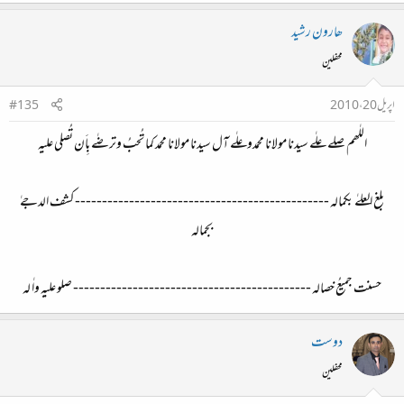
ھارون رشید
محفلین
اپریل 20، 2010
#135
اللٰھم صلے علٰے سیدنا مولانا محمدوعلٰے آل سیدنا مولانا محمد کما تُحبُ وترضٰے بِاَن تُصلی علیہ
بلغ العلےٰ بکمالہ ----------------------------------------------- کشف الدجےٰ
بجمالہ
حسنت جمیعُ خصالہ -------------------------------------------- صلو علیہِ واٰ لہ​
دوست
محفلین