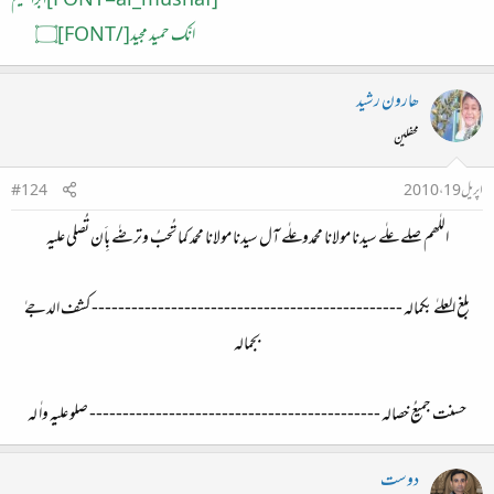
[FONT=al_mushaf]ابراھیم
انّک حمید مجید[/FONT]۝
ھارون رشید
محفلین
اپریل 19، 2010
#124
اللٰھم صلے علٰے سیدنا مولانا محمدوعلٰے آل سیدنا مولانا محمد کما تُحبُ وترضٰے بِاَن تُصلی علیہ
بلغ العلےٰ بکمالہ ----------------------------------------------- کشف الدجےٰ
بجمالہ
حسنت جمیعُ خصالہ -------------------------------------------- صلو علیہِ واٰ لہ​
دوست