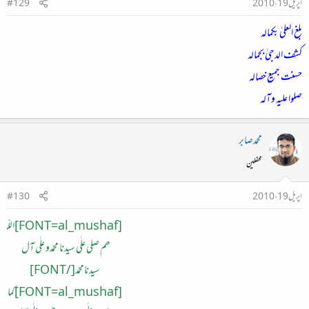
اپریل 19، 2010
#129
بلغ العلیٰ بکمالہ
کشف الدجیٰ بجمالہ
حسنت جمیع خصالہ
صلوا علیہ وآلہ
محمدصابر
محفلین
اپریل 19، 2010
#130
[FONT=al_mushaf]اللّ
ھم صلی علٰی سیدنا محمّدو علٰی آل
سیدنامحمّد[/FONT]
[FONT=al_mushaf]کما