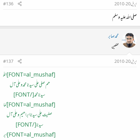
اپریل 20، 2010
#136
صلی اللہ علیہ وسلم
محمدصابر
محفلین
اپریل 20، 2010
#137
[FONT=al_mushaf]اللّ
ھم صلی علٰی سیدنا محمّدو علٰی آل
سیدنامحمّد[/FONT]
[FONT=al_mushaf]کما
صلیت علٰی سیدنا ابراھیم و علٰی آل
سیدنا[/FONT]
[FONT=al_mushaf]ابر