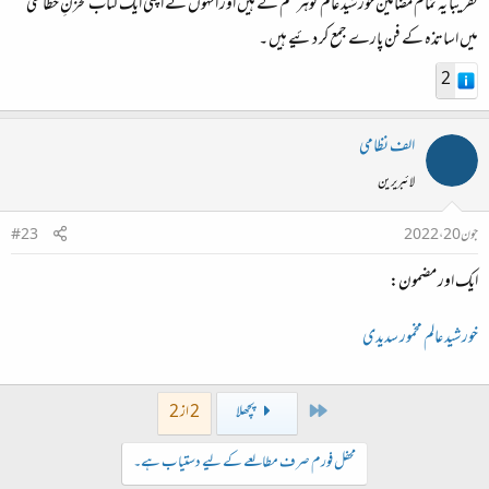
تقریبا یہ تمام مضامین خورشید عالم گوہر قلم کے ہیں اور انہوں نے اپنی ایک کتاب
مخزنِ خطاطی
میں اساتذہ کے فن پارے جمع کر دئیے ہیں ۔
2
الف نظامی
لائبریرین
جون 20، 2022
#23
ایک اور مضمون:
خورشید عالم مخمور سدیدی
First
پچھلا
2 از 2
محفل فورم صرف مطالعے کے لیے دستیاب ہے۔