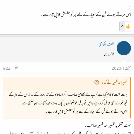
۔
اس مرتے ہوئے فن کے احیاء کے لئے ہر کوشش قابلِ قدر ہے ۔
2
الف نظامی
لائبریرین
مئی 12، 2020
#22
ظہیراحمدظہیر نے کہا:
بہت محنت کا کام کیا ہے آپ نے نظامی صاحب ! اگر اساتذہ کے تعارف کے ساتھ ان کے خط کے
کچھ نمونے بھی شامل کردیئے جائیں تو یہ فنِ خوشنویسی پر ایک بہت عمدہ کتاب بن سکتی ہے ۔
اس مرتے ہوئے فن کے احیاء کے لئے ہر کوشش قابلِ قدر ہے ۔
بہت شکریہ ظہیر احمد ظہیر صاحب۔