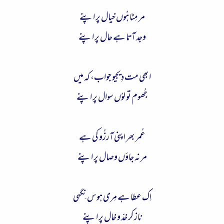
ء
مر مِٹا ہُوں خیال پر اپنے
وجد آتا ہے حال پر اپنے
ابھی مت دِیجیو جواب، کہ میں
جُھوم تو لوُں سوال پر اپنے
عُمر بھر اپنی آرزُو کی ہے
مر نہ جاؤں وصال پر اپنے
اِک عطا ہے مِری ہوس نِگہی
ناز کر خدّ و خال پر اپنے