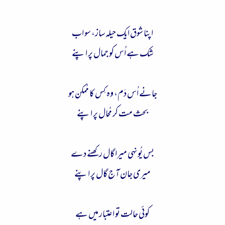
اپنا شوق ایک حیلہ ساز، سو اب
شک ہے اُس کو جمال پر اپنے
جانے اُس دَم، وہ کِس کا مُمکن ہو
بحث مت کر مُحال پر اپنے
بس یُونہی میرا گال رکھنے دے
میری جان آج گال پر اپنے
کوئی حالت تو اعتبار میں ہے