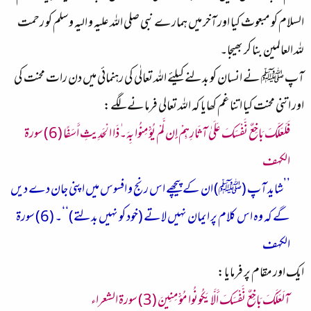
السلام کو مبعوث کیا اور آخر میں ہمارے نبی صلی اللہ علیہ و الیہ و سلم کو رحمت
للہ العالمین بنا کر بھیجا۔
آپ ﷺ نے انسان کو بدلنے کیلئے اللہ تعالٰی کی رہنمائی میں دن رات محنت کی
اور اتنی محنت کیا اتنا غم کھایا کہ اللہ تعالی فرمانے لگے:
فَلَعَلَّكَ بَاخِعٌ نَّفْسَكَ عَلَىٰ آثَارِهِمْ إِن لَّمْ يُؤْمِنُوا بِهَ۔ٰذَا الْحَدِيثِ أَسَفًا (6) سورة
الكهف
’’شاید آپ (ﷺ) ان کے پیچھے اس رنج و افسوس میں اپنی جان دے دیں
گے کہ وہ اس کلام پر ایمان نہیں لاتے (خود کو نہیں بدلتے)‘‘۔ (6) سورة
الكهف
ایک اور مقام پر فرمایا:
آلَعَلَّكَ بَاخِعٌ نَّفْسَكَ أَلَّا يَكُونُوا مُؤْمِنِينَ (3) سورة الشعراء