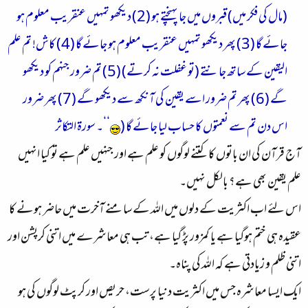
(مال کی فکر میں) قبروں میں جا پہنچتے ہو (2) دیکھو تمہیں عنقریب معلوم ہو
جائے گا (3) پھر دیکھو تمہیں عنقریب معلوم ہو جائے گا (4) کاش! تم علم
الیقین کے ساتھ جانتے (تو غفلت نہ کرتے) (5) تم ضرور جنہم کو دیکھو
گے (6) پھر تم ضرور اسے یقین کی آنکھ سے دیکھو گے (7) پھر ضرور
اس دن تم سے نعمتوں کا حساب لیا جائے گا (
‘‘۔ سورة التكاثر
آج قرآن کی ان باتوں کا کتنے لوگوں کو علم ہے اور جنہیں علم ہے تو کیا انہیں
علم یقین بھی ہے؟ بالکل نہیں۔
اس لئے اب اکثریت کے دلوں میں اللہ کے سامنے آخرت میں حاضر ہونے کا
عقیدہ ہی ختم ہوگیا ہے یا کمزور پڑ گیا ہے، تب ہی معاشرے میں اتنی کرپشن اور
اتنی ظلم و زیادتی ہے کہ اللہ کی پناہ۔
ایک ایسا معاشرہ جس میں اکثریت دنیا پرست، حریص اور کرپٹ لوگوں کی ہو