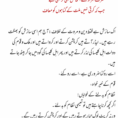
فطرت افراد سے اغماض بھی کر لیتی ہے
جب کہ کرتی نہیں ملت کے گناہوں کو معاف
ا
ک سازش ہے فقط دین و مروت کے خلاف:
آج ہم اسی سازش کو بھگت
رہے ہیں۔ لیڈر آتے ہیں کرپشن کرتے اور کرواتے ہیں اور ملک و قوم کی
دولت اہل کلیسا کی نذر کرتے ہیں اور پھر اہل کلیسا کی گود میں جا کر بیٹھ جاتے
ہیں۔
اسے روکنا ضروری ہے، اسے روکئے،
قوم کے خیر خواہ،
نظام کو بدلنے کے خواہاں!
اگر کچھ کرنا چاہتے ہیں تو تعیمی نظام کو بدلئے۔
ورنہ کرپٹ لوگ تیار ہوتے رہیں گے اور کرپشن کرتے رہیں گے۔