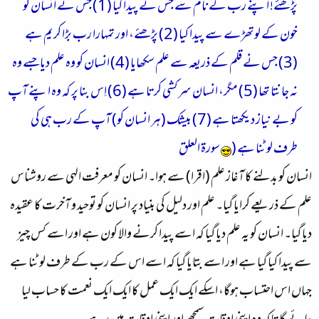
پڑھئے! اپنے رب کے نام سے جس نے پیدا کیا (1) جس نے انسان کو
خون کے لوتھڑے سے پیدا کیا (2) پڑھئے، اور تمہارا رب بڑا کریم ہے
(3) جس نے قلم کے ذریعہ سے علم سکھایا (4) انسان کو وہ علم دیا جسے وہ
نہ جانتا تھا (5) مگر، انسان سرکشی کرتا ہے (6) اِس بنا پر کہ وہ اپنے آپ
کو بے نیاز دیکھتا ہے (7) بیشک (ہر انسان کو) آپ کے رب ہی کی
طرف لوٹنا ہے (
سورة العلق
انسان کو بدلنے کا آغاز علم (اقرا) سے ہوا۔ انسان کو معرفت الہی سے روشناس
علم کے ذریعے کرایا گیا۔ علم اور دلیل کی بنیاد پر انسان کو توحید و آخرت کا عقیدہ
دیا گیا۔ انسان کو یہ علم دیا گیا کہ اسے پیدا کرنے والا کون ہے اور اسے کس چیز
سے پیدا کیا گیا ہے اور اسے بتایا گیا کہ اسے اس کے رب کے طرف لوٹنا ہے
جہاں اس احتساب ہوگا، اسکے ایک ایک عمل کا ایک ایک نعمت کا حساب لیا