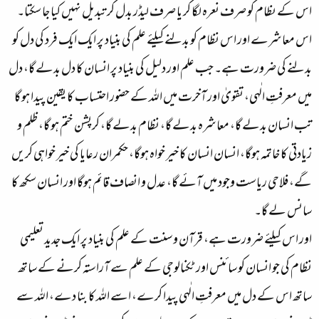
اس کے ںظام کو صرف نعرہ لگا کر یا صرف لیڈر بدل کر تبدیل نہیں کیا جا سکتا۔
اس معاشرے اور اس نظام کو بدلنے کیلئے علم کی بنیاد پر ایک ایک فرد کی دل کو
بدلنے کی ضرورت ہے۔ جب علم اور دلیل کی بنیاد پر انسان کا دل بدلے گا، دل
میں معرفتِ الٰہی، تقویٰ اور آخرت میں اللہ کے حضور احتساب کا یقین پیدا ہو گا
تب انسان بدلے گا، معاشرہ بدلے گا، نظام بدلے گا، کرپشن ختم ہو گا، ظلم و
زیادتی کا خاتمہ ہوگا، انسان انسان کا خیر خواہ ہوگا، حکمران رعایا کی خیر خواہی کریں
گے، فلاحی ریاست وجود میں آئے گا، عدل و انصاف قائم ہوگا اور انسان سکھ کا
سانس لے گا۔
اور اس کیلئے ضرورت ہے، قرآن و سنت کے علم کی بنیاد پر ایک جدید تعلیمی
نظام کی جو انسان کو سائنس اور ٹکنالوجی کے علم سے آراستہ کرنے کے ساتھ
ساتھ اس کے دل میں معرفتِ الٰہی پیدا کرے، اسے اللہ کا بنا دے، اللہ سے