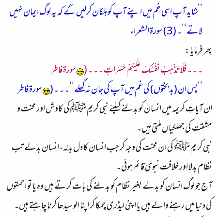
’’
شاید آپ اسی غم میں اپنے آپ کو ہلکان کرلیں گے کہ یہ لوگ ایمان نہیں
لاتے‘‘۔ (3) سورة الشعراء
پھر فرمایا:
۔ ۔ ۔ فَلَا تَذْهَبْ نَفْسُكَ عَلَيْهِمْ حَسَرَاتٍ ۔ ۔ ۔ (
سورة فاطر
’’پس ان (بدبختوں) کی غم میں آپ کی جان نہ گھلے‘‘۔ ۔ ۔ (
سورة فاطر
ان آیاتِ کریمہ میں انسان کو بدلنے کیلئے نبی کریم ﷺ کی کاوش اور محنت و
مشقت کی جھلکیاں ملتی ہیں۔
نبی کریم ﷺ کی ان محنت کی وجہ کر جب انسان کا دل بدلہ، انسان بدلے تب
نظام بدلا اور خلافت نبوی قائم ہوئی۔
آج جو لوگ انسان کو بدلے بغیر نظام کو بدلنے کی بات کرتے ہیں وہ یا تو احمقوں
کی دنیا میں رہنے والے ہیں یا اپنی لیڈری چمکا کر اپنا الو سیدھا کرنا چاہتے ہیں۔