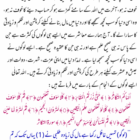
خوف نہ ہو، آخرت میں اللہ کے سامنے کھڑے ہو کر حساب دینے کا خوف نہ ہو،
وہ اسی دنیا کو سب کچھ سمجھے گا اور دنیا میں مال بنانے کیلئے کرپشن اور ظلم و زیادتی
کا سہارا لے گا۔آج ہمارے معاشرے میں ایسے ہی لوگوں کی کثرت ہے جن
کے پاس نہ ہی صحیح علم ہے اور نہ ہی جن کا عقیدہ صحیح ہے۔ ایسے لوگوں نے
اسی دنیا کو سب کچھ سمجھ لیا ہے۔ لہذا دنیا میں اپنی عزت، شہرت، دولت اور
عیش و عشرت کیلئے ہر طرح کی کرپشن اور ظلم و زیادتی کرتے ہیں۔اللہ تعالٰی
ایسے لوگوں کے انجام کے بارے میں فرماتے ہیں:
أَلْهَاكُمُ التَّكَاثُرُ ﴿١﴾ حَتَّىٰ زُرْتُمُ الْمَقَابِرَ ﴿٢﴾ كَلَّا سَوْفَ تَعْلَمُونَ ﴿٣﴾ ثُمَّ كَلَّا سَوْفَ
تَعْلَمُونَ ﴿٤﴾ كَلَّا لَوْ تَعْلَمُونَ عِلْمَ الْيَقِينِ ﴿٥﴾ لَتَرَوُنَّ الْجَحِيمَ ﴿٦﴾ ثُمَّ لَتَرَوُنَّهَا عَيْنَ
الْيَقِينِ ﴿٧﴾ ثُمَّ لَتُسْأَلُنَّ يَوْمَئِذٍ عَنِ النَّعِيمِ ﴿٨﴾ سورة التكاثر
’’ (لوگو) تمہیں غافل رکھا ہے مال کی زیادہ طلبی نے (1) یہاں تک کہ تم