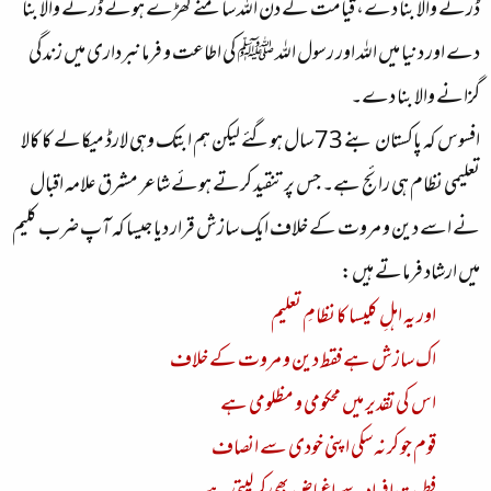
ڈرنے والا بنا دے، قیامت کے دن اللہ سامنے کھڑے ہونے ڈرنے والا بنا
دے اور دنیا میں اللہ اور رسول اللہ ﷺ کی اطاعت و فرمانبرداری میں زندگی
گزانے والا بنا دے۔
افسوس کہ پاکستان بنے 73 سال ہوگئے لیکن ہم ابتک وہی لارڈ میکالے کا کالا
تعلیمی نظام ہی رائج ہے۔ جس پر تنقید کرتے ہوئے شاعر مشرق علامہ اقبال
نے اسے دین و مروت کے خلاف ایک سازش قرار دیا جیسا کہ آپ ضرب کلیم
میں ارشاد فرماتے ہیں:
اور یہ اہلِ کلیسا کا نظامِ تعلیم
اک سازش ہے فقط دین و مروت کے خلاف
اس کی تقدیر میں محکومی و مظلومی ہے
قوم جو کر نہ سکی اپنی خودی سے انصاف