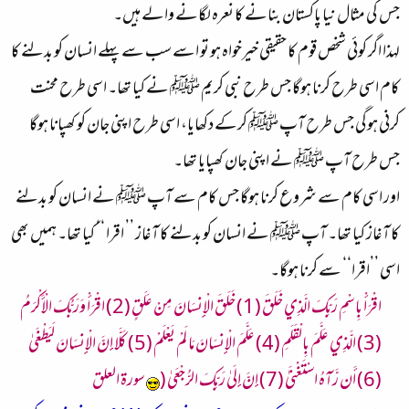
جس کی مثال نیا پاکستان بنانے کا نعرہ لگانے والے ہیں۔
لہذا اگر کوئی شخص قوم کا حقیقی خیرخواہ ہو تو اسے سب سے پہلے انسان کو بدلنے کا
کام اسی طرح کرنا ہوگا جس طرح نبی کریم ﷺ نے کیا تھا۔ اسی طرح محنت
کرنی ہوگی جس طرح آپ ﷺ کرکے دکھایا، اسی طرح اپنی جان کو کھپانا ہوگا
جس طرح آپ ﷺ نے اپنی جان کھپایا تھا۔
اور اسی کام سے شروع کرنا ہوگا جس کام سے آپ ﷺ نے انسان کو بدلنے
کا آغاز کیا تھا۔ آپ ﷺ نے انسان کو بدلنے کا آغاز ’’ اقرا ‘‘ کیا تھا۔ ہمیں بھی
اسی ’’اقرا‘‘ سے کرنا ہوگا۔
اقْرَأْ بِاسْمِ رَبِّكَ الَّذِي خَلَقَ (1) خَلَقَ الْإِنسَانَ مِنْ عَلَقٍ (2) اقْرَأْ وَرَبُّكَ الْأَكْرَمُ
(3) الَّذِي عَلَّمَ بِالْقَلَمِ (4) عَلَّمَ الْإِنسَانَ مَا لَمْ يَعْلَمْ (5) كَلَّا إِنَّ الْإِنسَانَ لَيَطْغَىٰ
(6) أَن رَّآهُ اسْتَغْنَىٰ (7) إِنَّ إِلَىٰ رَبِّكَ الرُّجْعَىٰ (
سورة العلق