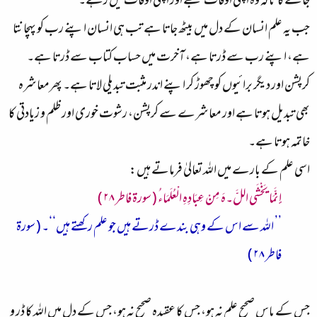
جائے گا تاکہ وہ اپنی اوقات سمجھے اور اپنی اوقات میں رہے۔
جب یہ علم انسان کے دل میں بیٹھ جاتا ہے تب ہی انسان اپنے رب کو پہچانتا
ہے، اپنے رب سے ڈرتا ہے، آخرت میں حساب کتاب سے ڈرتا ہے۔
کرپشن اور دیگر برائیوں کو چھوڑ کر اپنے اندر مثبت تبدیلی لاتا ہے۔ پھرمعاشرہ
بھی تبدیل ہوتا ہے اور معاشرے سے کرپشن، رشوت خوری اور ظلم و زیادتی کا
خاتمہ ہوتا ہے۔
اسی علم کے بارے میں اللہ تعالیٰ فرماتے ہیں:
إِنَّمَا يَخْشَى اللَّ۔هَ مِنْ عِبَادِهِ الْعُلَمَاءُ ( سورة فاطر ۲۸ )
’’ اللہ سے اس کے وہی بندے ڈرتے ہیں جو علم رکھتے ہیں‘‘۔ ( سورة
فاطر ۲۸ )
جس کے پاس صحیح علم نہ ہو، جس کا عقیدہ صحیح نہ ہو، جس کے دل میں اللہ کا ڈر و