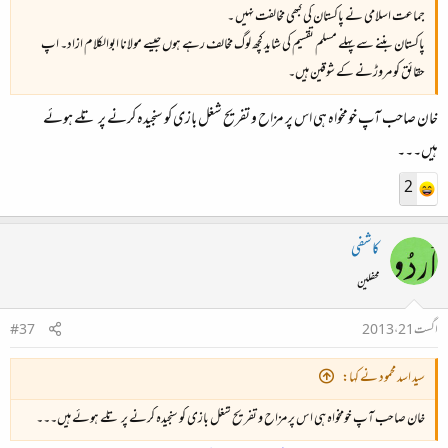
جماعت اسلامی نے پاکستان کی کبھی مخالفت نہیں ۔
پاکستان بننے سے پہلے مسلم تقسیم کی شاید کچھ لوگ مخالف رہے ہوں جیسے مولانا ابوالکلام ازاد۔ اپ
حقائق کو مروڑنے کے شوقین ہیں۔
خان صاحب آپ خومخواہ ہی اس پر مزاح و تفریح شغل بازی کو سنجیدہ کرنے پر تلے ہوئے
ہیں۔۔۔
2
کاشفی
محفلین
اگست 21، 2013
#37
سید اسد محمود نے کہا:
خان صاحب آپ خومخواہ ہی اس پر مزاح و تفریح شغل بازی کو سنجیدہ کرنے پر تلے ہوئے ہیں۔۔۔