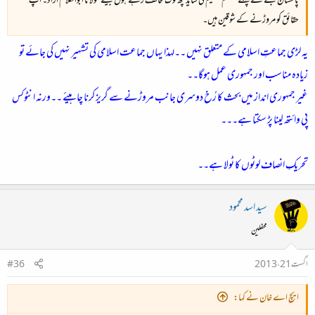
پاکستان بننے سے پہلے مسلم تقسیم کی شاید کچھ لوگ مخالف رہے ہوں جیسے مولانا ابوالکلام ازاد۔ اپ
حقائق کو مروڑنے کے شوقین ہیں۔
یہ لڑی جماعتِ اسلامی کے متعلق نہیں ۔۔لہذا یہاں جماعت اسلامی کی تشہیر نہیں کی جائے تو
زیادہ مناسب اور جمہوری عمل ہوگا۔۔
غیر جمہوری انداز میں بحث کا رُخ دوسری جانب مروڑنے سے گریز کرنا چاہیئے ۔۔ورنہ انٹوکس
پی وائتھ لینا پڑ سکتا ہے۔۔۔
تحریکِ انصاف لوٹوں کا ٹولا ہے۔۔
سید اسد محمود
محفلین
اگست 21، 2013
#36
ایچ اے خان نے کہا: