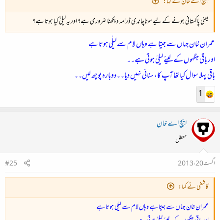
ایچ اے خان نے کہا:
یعنی پاکستانی ہونے کے لیے سوناچاندی ڈرامہ دیکھنا ضروری ہے؟ اور یہ لیلیٰ کیا ہوتا ہے؟
عمران خان جہاں سے جیتا ہے وہاں لام سے لیلٰی ہوتا ہے
اور باقی جگہوں کے لیئے لیلیٰ ہوتی ہے۔۔
باقی پہلا سوال کیا تھا آپ کا، سنائی نہیں دیا۔۔دوبارہ پوچھ لیں۔۔
1
ایچ اے خان
معطل
اگست 20، 2013
#25
کاشفی نے کہا:
عمران خان جہاں سے جیتا ہے وہاں لام سے لیلٰی ہوتا ہے