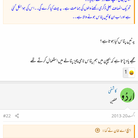
انیس بھائی آپ نے درست فرمایا ۔۔
تحریکِ انصاف جعلی ڈگری رکھنے والوں کی جماعت ہے۔ یہ چت کیا کرے گی۔۔اس کی ہوا نکل گئی
ہے اور اب ان کا ٹیں پٹاس ہونے والا ہے۔۔
یہ ٹیں پٹاس کیا ہوتاہے؟
مجھے یاد پڑتا ہے کہ بچپن میں ہم پٹاس نامی چیز پٹاخے میں استعمال کرتے تھے
1
کاشفی
محفلین
اگست 20، 2013
#22
ایچ اے خان نے کہا: