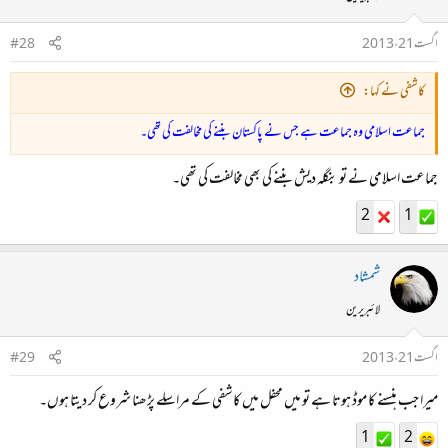
اگست 21، 2013
#28
کاشفی نے کہا:
جماعت اسلامی وہ جماعت ہے جس نے پاکستان بننے کی مخالفت کی تھی۔
جماعت اسلامی نے تو بنگلہ دیش بننے کی بھی مخالفت کی تھی۔
2
1
شمشاد
لائبریرین
اگست 21، 2013
#29
میرا جب ہنسنے کا موڈ ہوتا ہے تو میں محفل میں کاشفی کے مراسلے پڑھنا شروع کر دیتا ہوں۔
1
2