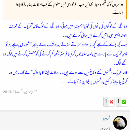
دوسروں کو کیا نظم و ضبط سکھائیں جب انکو خود ہی نہیں معلوم کے کب اسکاٹ لینڈ یارڈ کا بلاوا
آجائے۔
دوٹکے کے لوگوں کی باتوں کی کوئی اہمیت نہیں ہوتی، دو ٹکے کے لوگ قائدِ تحریک کے خلاف
ہمیشہ ایسی ہی باتیں کرتے ہیں برائی کرتے ہیں۔۔
جب کچھ بولنے کے لیئے کچھ نہ ہو اور سڑتے سڑتے بندہ تھک جائے یا پھر مشہوری چاہیئے ہو تو
قائدِ تحریک کے بارے میں غلط سلط بول کر اپنا فرسٹریشن کم کرنے کی کوشش کرتے ہیں لوگ دو
ٹکے لوگ۔
قائدِ تحریک دشمنوں کے دماغ میں بسے ہوئے ہیں۔۔اسکاٹ لینڈ کا بلاوا کیا آئے گا۔۔بس دعا
کرنی چاہیئے کہ کہیں دشمنوں پر بلوا ہی نہ آجائے۔۔۔
آخری تدوین:
اگست 21، 2013
1
1
شمشاد
لائبریرین