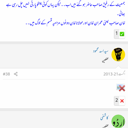
جمعیت کے رفیق صاحب حاضر ہوگئے ہیں اب۔۔ لیکن یہاں کوئی مینگو پارٹی نہیں چل رہی ہے
بھائی۔
خان صاحب یعنی عمران خان اور مولانا خان دونوں مزاحیہ قسم کے لوگ ہیں۔۔
1
سید اسد محمود
محفلین
اگست 21، 2013
#38
2
کاشفی
محفلین