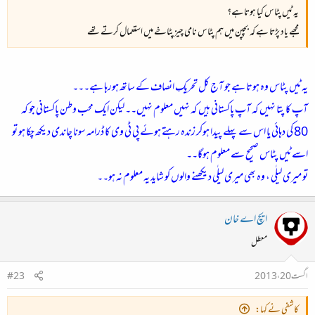
یہ ٹیں پٹاس کیا ہوتاہے؟
مجھے یاد پڑتا ہے کہ بچپن میں ہم پٹاس نامی چیز پٹاخے میں استعمال کرتے تھے
یہ ٹیں پٹاس وہ ہوتا ہے جو آج کل تحریکِ انصاف کے ساتھ ہورہا ہے۔۔۔
آپ کا پتا نہیں کہ آپ پاکستانی ہیں کہ نہیں معلوم نہیں۔۔ لیکن ایک محب وطن پاکستانی جو کہ
80 کی دہائی یا اس سے پہلے پیدا ہوکر زندہ رہتے ہوئے پی ٹی وی کا ڈرامہ سونا چاندی دیکھ چکا ہو تو
اسے ٹیں پٹاس صحیح سے معلوم ہوگا۔۔
تو میری لیلٰی ، وہ بھی میری لیلٰی دیکھنے والوں کو شاید یہ معلوم نہ ہو۔۔
ایچ اے خان
معطل
اگست 20، 2013
#23
کاشفی نے کہا: