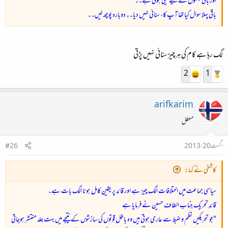
اور باقی جگہوں کے لیئے لیلیٰ ہوتی ہے۔۔
باقی پہلا سوال کیا تھا آپ کا، سنائی نہیں دیا۔۔دوبارہ پوچھ لیں۔۔
لگ رہا ہے کام کی ہرچیز سنائی نہیں پڑتی
2
1
arifkarim
معطل
اگست 20، 2013
#26
کاشفی نے کہا:
سیاسی جماعت میں اختلافات الگ چیز ہے اور قائد پر یقینِ کامل ہونا الگ بات ہے۔
قائدِ تحریک جناب الطاف حسین نے فرمایا ہے
"جو تحریکیں نظم و ضبط سے عاری ہوتی ہیں وہ باطل قوتوں کی سازشوں کے نتیجے میں بہت جلد منتشر ہوجاتی