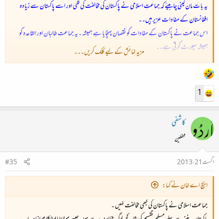
یہ بات مان لینی چاہیئے کہ جماعتِ اسلامی نے پاکستان کی مخالفت کی تھی اور اسے پاکستان سے زیادہ
افغانستان کے مفادات عزیر ہیں۔۔
اس جماعت نے پاکستان کے مفادات کو نقصان پہنچایا ہے ہمیشہ ۔یہ جماعت طالبان اور القاعدہ کو
ہمیشہ سپورٹ کرتی ہے۔۔
مزید نمائش کے لیے کلک کریں۔۔۔
اس جماعت کا لیڈر
مسلمانوں کو اقلیت
میں نام لکھوانے کا کہتا ہے۔۔ یہ جماعت مسلم دشمن بھی
ہے۔
1
کاشفی
محفلین
اگست 21، 2013
#35
ایچ اے خان نے کہا:
جماعت اسلامی نے پاکستان کی کبھی مخالفت نہیں ۔