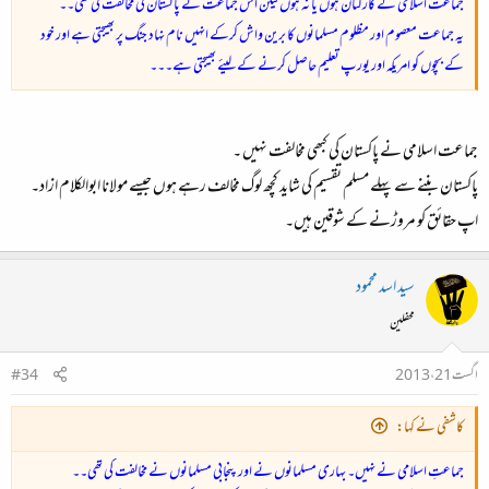
جماعت اسلامی کے کارکنان ہوں یا نہ ہوں لیکن اس جماعت نے پاکستان کی مخالفت کی تھی۔۔
یہ جماعت معصوم اور مظلوم مسلمانوں کا برین واش کرکے انہیں نام نہاد جنگ پر بھیجتی ہے اور خود
کے بچوں کو امریکہ اور یورپ تعلیم حاصل کرنے کے لیئے بھیجتی ہے۔۔۔
جماعت اسلامی نے پاکستان کی کبھی مخالفت نہیں ۔
پاکستان بننے سے پہلے مسلم تقسیم کی شاید کچھ لوگ مخالف رہے ہوں جیسے مولانا ابوالکلام ازاد۔
اپ حقائق کو مروڑنے کے شوقین ہیں۔
سید اسد محمود
محفلین
اگست 21، 2013
#34
کاشفی نے کہا:
جماعتِ اسلامی نے نہیں۔ بہاری مسلمانوں نے اور پنجابی مسلمانوں نے مخالفت کی تھی۔۔