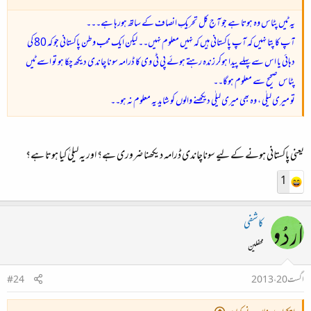
یہ ٹیں پٹاس وہ ہوتا ہے جو آج کل تحریکِ انصاف کے ساتھ ہورہا ہے۔۔۔
آپ کا پتا نہیں کہ آپ پاکستانی ہیں کہ نہیں معلوم نہیں۔۔ لیکن ایک محب وطن پاکستانی جو کہ 80 کی
دہائی یا اس سے پہلے پیدا ہوکر زندہ رہتے ہوئے پی ٹی وی کا ڈرامہ سونا چاندی دیکھ چکا ہو تو اسے ٹیں
پٹاس صحیح سے معلوم ہوگا۔۔
تو میری لیلٰی ، وہ بھی میری لیلٰی دیکھنے والوں کو شاید یہ معلوم نہ ہو۔۔
یعنی پاکستانی ہونے کے لیے سوناچاندی ڈرامہ دیکھنا ضروری ہے؟ اور یہ لیلیٰ کیا ہوتا ہے؟
1
کاشفی
محفلین
اگست 20، 2013
#24