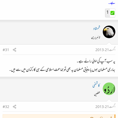
ہے۔
1
شمشاد
لائبریرین
اگست 21، 2013
#31
یہ سب آپ کی اپنی رائے ہے۔
بہاری مسلمان ہوں یا پنجابی مسلمان یہ بھی تو جماعت اسلامی کے ہی کارکنان میں سے ہیں۔
کاشفی
محفلین
اگست 21، 2013
#32