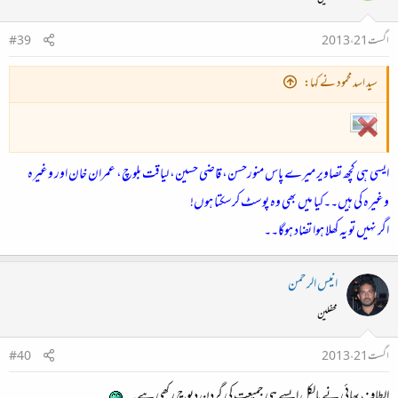
اگست 21، 2013
#39
سید اسد محمود نے کہا:
ایسی ہی کچھ تصاویر میرے پاس منورحسن، قاضی حسین، لیاقت بلوچ، عمران خان اور وغیرہ
وغیرہ کی ہیں۔۔کیا میں بھی وہ پوسٹ کرسکتا ہوں!
اگر نہیں تو یہ کھلا ہوا تضاد ہوگا۔۔
انیس الرحمن
محفلین
اگست 21، 2013
#40
الطاف بھائی نے بالکل ایسے ہی جمیعت کی گردن دبوچ رکھی ہے۔