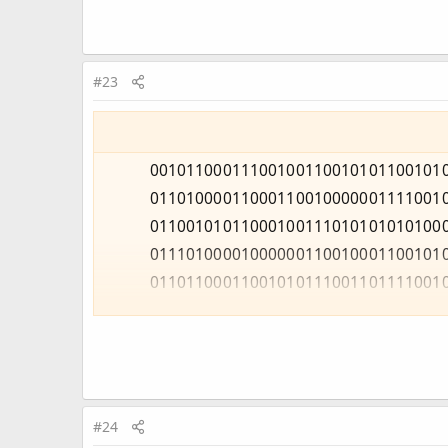
#23
01000100 01100101 01100001 01110010 00100000 01010100 01100001 01100110 01110011 01100101 01100101 01110010 00101100
00100000 01001001 00100000 01100001 01101100 01110010 01100101 01100001 01100100 01111001 00100000 01100011 01101000
01100101 01100011 01101011 01100101 01100100 00100000 01011001 01101111 01110101 01010100 01110101 01100010 01100101
00100000 01100010 01110101 01110100 00100000 01110111 01100001 01101110 01110100 01100101 01100100 00100000 01110100
01101111 00100000 01100011 01101111 01110101 01101110 01110100 00100000 01101101 01111001 01110011 01100101 01101100
#24