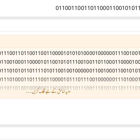
مزید نمائش کے لیے کلک کریں۔۔۔