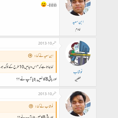
ہا ہا ہا ہا ہا۔
ابن سعید
خادم
ستمبر 10، 2013
ابن سعید نے کہا:
کہا جاتا ہے کہ "اس دنیا میں 10 طرح کے لوگ ہوتے ہیں، ایک وہ جو بائنری سمجھتے ہیں دوسرے وہ جو نہیں سمجھتے۔"
نوشاب
اور باقی 8کا نہیں بتایا آپ نے ؟؟
محفلین
ستمبر 10، 2013
نوشاب نے کہا:
اور باقی 8کا نہیں بتایا آپ نے ؟؟