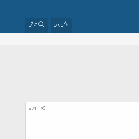
داخل ہوں
تلاش
#21