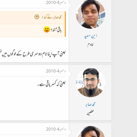
دسمبر 4، 2010
محمدصابر نے کہا:
باقی آٹھ؟
ابن سعید
خادم
یعنی آپ اپنا نام دوسری طرح کے لوگوں میں لکھ
دسمبر 4، 2010
یعنی کہ کسر باقی ہے۔
محمدصابر
محفلین
دسمبر 4، 2010