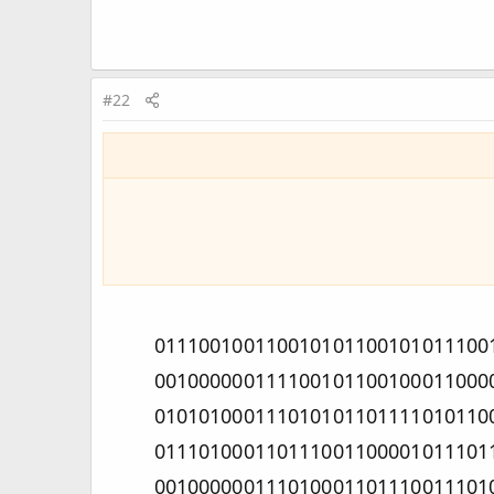
#22
01000100 01100101 01100001 01110010 00100000 01010100 01100001 01100110 01110011 01100101 01100101 01110010
00101100 00100000 01001001 00100000 01100001 01101100 01110010 01100101 01100001 01100100 01111001 00100000
01100011 01101000 01100101 01100011 01101011 01100101 01100100 00100000 01011001 01101111 01110101 01010100
01110101 01100010 01100101 00100000 01100010 01110101 01110100 00100000 01110111 01100001 01101110 01110100
01100101 01100100 00100000 01110100 01101111 00100000 01100011 01101111 01110101 01101110 01110100 00100000