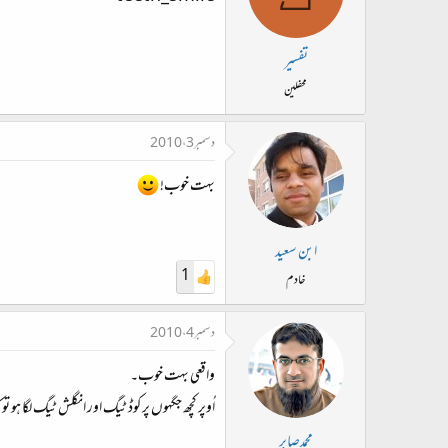
تفسیر
محفلین
دسمبر 3، 2010
بہت خوب!
ابن سعید
1
خادم
دسمبر 4، 2010
واقعی بہت خوب۔
اُوپر کچھ جگہوں پر کوڈ ٹیگ اور انگلش ٹیگ لگا ہو تو 
محمدصابر