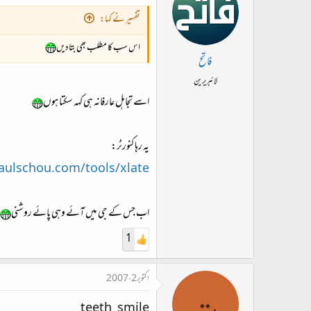
تفسیر نے کہا:
اس سب کا مطلب بھی بتادیں
فاتح
لائبریرین
اسے تجاہل عارفانہ ہی کہہ سکتا ہوں
یہ رہا کنورٹر:
aulschou.com/tools/xlate
اب جس کے جی میں آئے وہی پائے روشنی
1
اکتوبر 2، 2007
ت
teeth_smile