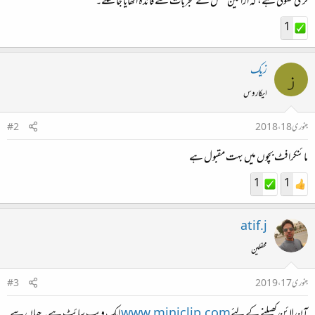
لڑی کھولی ہے، کہ اراکین محفل کے تجربات سے فائدہ اٹھایا جا سکے۔
1
زیک
ز
ایکاروس
جنوری 18، 2018
#2
مائنکرافٹ بچوں میں بہت مقبول ہے
1
1
atif.j
محفلین
جنوری 17، 2019
#3
آن لائن کھیلنے کے لئے
www.miniclip.com
ایک ویب سائٹ ہے۔ جہاں سے