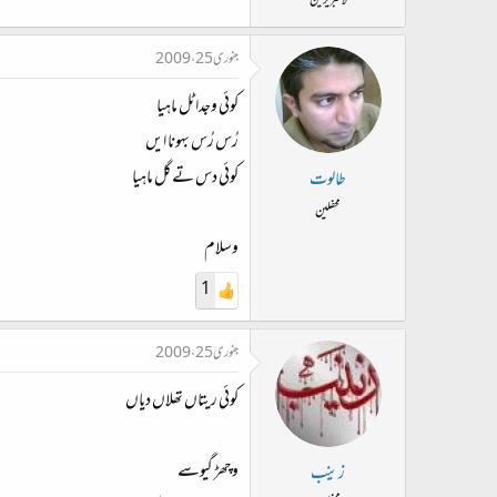
لائبریرین
جنوری 25، 2009
کوئی وجدا ٹل ماہیا
رُس رُس بہونا ایں
کوئی دس تے گل ماہیا
طالوت
محفلین
وسلام
1
جنوری 25، 2009
کوئی ریتاں تھلاں دیاں
وچھڑ گیوسے
زینب