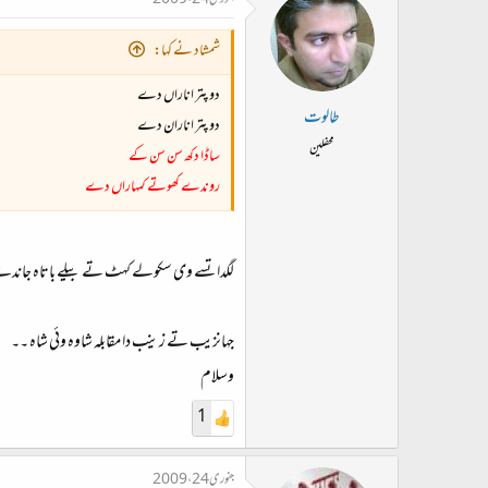
جنوری 24، 2009
شمشاد نے کہا:
دو پتر اناراں دے
طالوت
دو پتر اناران دے
محفلین
ساڈا دکھ سن سن کے
روندے کھوتے کمہاراں دے
لگدا تسے وی سکولے کہٹ تے بیلے باتاہ ج
جہانزیب تے زینب دا مقابلہ شاوہ وئی شاہ ۔۔
وسلام
1
جنوری 24، 2009