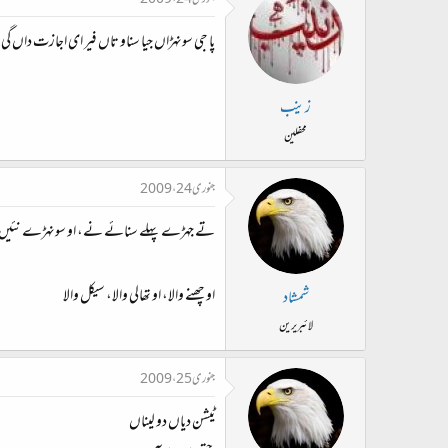
جنوری 24، 2009
پا جی سونہڑاں جیا سناو تاں فیر ای اجازت داں گی 
زینب
محفلین
جنوری 24، 2009
تے جہڑے پہلے سنائے نے، او سونہڑے نئیں
او چھنے والا، او تھالی والا، سیکل والا
شمشاد
لائبریرین
جنوری 25، 2009
ٹیشن دیاں دو لیناں