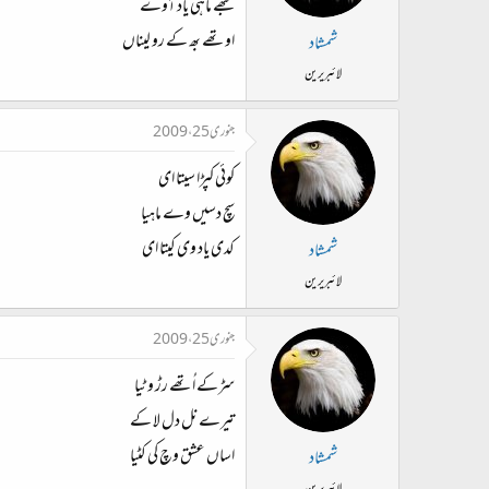
جتھے ماہی یاد آوے
اوتھے بھ کے رو لیناں
شمشاد
لائبریرین
جنوری 25، 2009
کوئی کپڑا سیتا ای
سچ دسیں وے ماہیا
کدی یاد وی کیتا ای
شمشاد
لائبریرین
جنوری 25، 2009
سڑکے اُتھے رڑ وٹیا
تیرے نل دل لا کے
اساں عشق وچ کی کٹیا
شمشاد