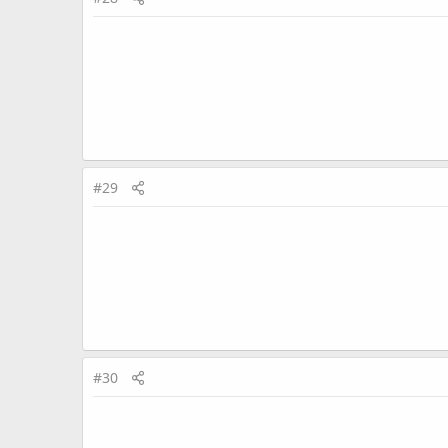
#28
#29
#30