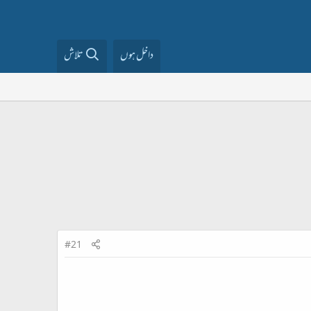
داخل ہوں
تلاش
#21