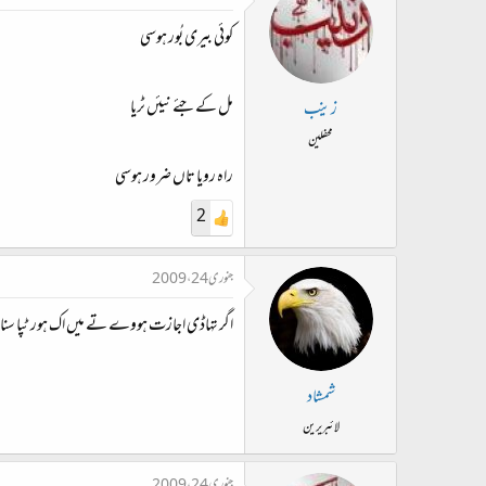
کوئی بیری بُور ہوسی
مل کے جئے نیئں ٹریا
زینب
محفلین
راہ رویا تاں ضرور ہوسی
2
جنوری 24، 2009
اگر تہاڈی اجازت ہووے تے میں اک ہور ٹپا سن
شمشاد
لائبریرین