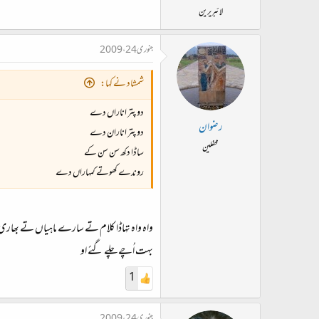
لائبریرین
جنوری 24، 2009
شمشاد نے کہا:
دو پتر اناراں دے
رضوان
دو پتر اناران دے
محفلین
ساڈا دکھ سن سن کے
روندے کھوتے کمہاراں دے
واہ واہ تہاڈا کلام تے سارے ماہیاں تے بھا
بہت اُچے چلے گئے او
1