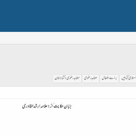
اسلامی کتابیں
براے اطفال
مشاہدرضوی
مشاہدرضوی:کتابستان
بزبان حکایت َ از: علامہ ارشدالقادری​