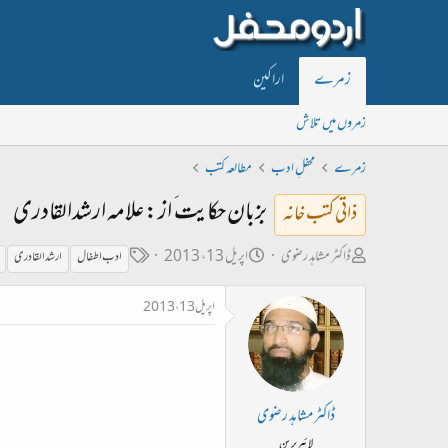
زمرے
اراکین
زمروں میں تلاش
زمرے
محفلِ ادب
مطالعہ کتب
بزبان حکایت َ از: علامہ ارشدالقادری
ذاتی کتب خانہ
ص
ت
ٹ
ڈاکٹر مشاہد رضوی
اپریل 13، 2013
ادب اطفال
ارشدالقادری
ا
ا
ی
اپریل 13، 2013
ح
ر
گ
ب
ی
ل
خ
ڑ
ا
ڈاکٹر مشاہد رضوی
ی
ب
لائبریرین