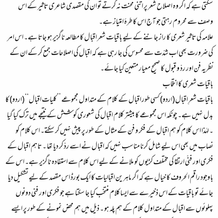
سکتی ہے کہ اگر وہ اصلاح شعر پر اتنی محنت نہ کرتے تو ان کی مقصدی شاعری تاثیر کے اس
وصف سے محروم رہتی جو آج اس کا طرۂ امتیاز ہے۔
علامہ کی تاثیر شعری کا راز جاننے کے لیے باقیات شعر اقبال کا مطالعہ ناگزیر ہو جاتا ہے۔ اس امر
کی ضرورت بھی اب شدّت سے محسوس کی جا رہی ہے کہ اقبال کی اصلاحات جمع کر کے ان کے
نظریہ فن اور ردّ و قبول کا صحیح معیار متعین کیا جائے۔
باقیات شعری کا انتخاب
باقیات شعرِ اقبال (اردو) کسی طور اقبال کے کلام کے متداول مجموعے ’’کلیات اقبال‘‘ (اردو) کا
بدل نہیں ہے۔ چونکہ اس مجموعے کا بیشتر کلام اقبال کی شعوری کوشش کے نتیجے میں ترک کیا گیا
۔ لہٰذا اس کلام کو ہم اقبال کے فکر و فن کے مثال کے طور پر پیش نہیں کر سکتے۔ اس کلام کو
نصاب میں بھی اس لیے شامل کرنا مناسب نہیں کہ اقبال نے اسے ردّ کر دیا تھا ۔ تاہم اقبال کے
فکری اور فنّی ارتقا کی مختلف کڑیوں کو ملانے کے لیے اس کلام سے استفادہ ناگزیر ہے۔ اس کے
باوجود راقم الحروف کا خیال ہے کہ اگر ماہرین اقبالیات کا ایک بورڈ اس مقصد کے لیے تشکیل دیا
جائے تو باقیات کے اس ذخیرے سے ایساکلام منتخب کیا جا سکتا ہے جو فکری اور فنی دونوں
پہلوئوں سے اقبال کے متداول کلام کے ہم پلہ ہو ۔ ذیل میں ہم محض نمونے کے طور پر ایسے