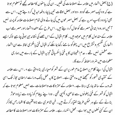
(ج) بعض اشعار میں علامہ نے اصلاحات کی تھیں ۔ ان کی بیاضوں کا مطالعہ کیجیے تو معلوم ہوتا
ہے کہ وہ ایک مصرعے کو دو ، دو اور بعض اوقات تین یا چار دفعہ تبدیل کر دیتے ہیں۔ اس سے
بھی زیادہ دلچسپ امریہ ہے کہ بعض مصرعوں میں کی جانے والی تمام اصلاحات علامہ کو پسند نہیں
آتیں اور وہ ابتدائی مصرعے کو بحال کر دیتے ہیں۔ اس طرح کے متعدد اشعار اور مصرعے اب
علامہ کے متداول کلام میں موجود ہیں۔ کلامِ اقبال کے اس حصے کی نشاندہی ہونی چاہیے تاکہ ایسے
اشعار کی تفہیم و تشریح میں اس پہلو کو سامنے رکھا جا سکے کہ اقبال فنی یا فکری لحاظ سے ان اشعار
سے مطمئن نہیں تھے ۔ عدم اطمینان کا یہ فنی یا نفسیاتی تجزیہ اقبال کے بارے میں ہماری
معلومات میں ضرور اضافہ کرے گا۔
اقبال کی اپنے کلام پر اصلاح عام طور پر ان کے شعر کو معیاری بنا دیتی ہے ۷ ۔ اس سے علامہ
کے تنقیدی شعور کو سمجھنے میں مدد ملتی ہے۔ اصلاح کا یہ عمل بانگِ دراسے ارمغان حجاز تک اسی
شد و مد کے ساتھ جاری رہتا ہے۔ ۸ علامہ کے متروکات و اصلاحات سے ہمیں معلوم ہوتا ہے کہ
اقبال کو شعر کے فنی پہلوئوں سے خاصی دلچسپی تھی ۔ وہ اپنے پیغام کو زیادہ سے زیادہ مؤثر
بنانے کے لیے ہر ممکن طریقہ اختیار کرتے ہیں ۔ فنِ شاعری سے ناواقفیت کا اظہار جس کا ذکر
ان کے کئی خطوں میں ہوا ہے، محض انکسار ہے۔ علامہ کے متروکات اور اصلاحات کا مطالعہ