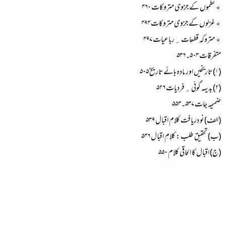
٭ نظموں کے جزوی متروکات ۴۶۰
٭ غزلوں کے جزوی متروکات ۴۹۴
٭ متروکہ قطعات ؍ رباعیات ۴۹۷
متفرقات ۵۰۳۔۵۳۶
(۱) تاریخیں اور مادہ ہائے تاریخ ۵۰۵
(۲) بدیہہ گوئی ؍ فردیات ۵۲۶
ضمیمہ جات ۵۳۷۔۵۵۴
(الف) نو دریافت کلامِ اقبال ۵۳۹
(ب) تحقیق طلب : کلامِ اقبال ۵۴۶
(ج) اقبال کا الحاقی کلام ۵۵۰