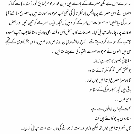
علامہ نے اس بے نظیر مصرعے کے بارے میں دین محمد مرحوم (سابق گورنر سندھ) سے کہا کہ
انہوں نے اس مصرعے پر چالیس بار نظر ثانی کی تھی تب موجودہ صورت میں یہ مصرع سامنے آیا
علامہ کی بیاضیں اور مسودات اس امر کے گواہ ہیں کہ ایک ایک مصرعے کو تین تین اور بعض
اوقات چار چار دفعہ تبدیل کیا۔ اصلاحات کا یہ عمل اُس وقت بھی جاری رہتا تھا جب آپ مسودہ
کاتب کے حوالے کر دیتے تھے۔ آج جو اشعار زبان زدِ خاص و عام ہیں، اس جگر کاوی کے نتیجے
ہی میں انہوں نے موجودہ صورت اختیار کی ہے چند مثالیں ؎
سلطانیِ جمہور کا آتا ہے زمانہ
جو نقشِ کہن تم کو نظر آئے مٹا دو
کا دوسرا مصرع ابتدا میں یوں تھا ؎
باقی ہیں کچھ آثار ملوکی کے مٹا دو
اسی طرح ؎
محبت مجھے ان جوانوں سے ہے
ستاروں پہ جو ڈالتے ہیں کمند
کا یہ شعر ابتدا میں یوں تھا لیکن وزن درست نہ ہونے کی وجہ سے اسے تبدیل کر دیا ؎