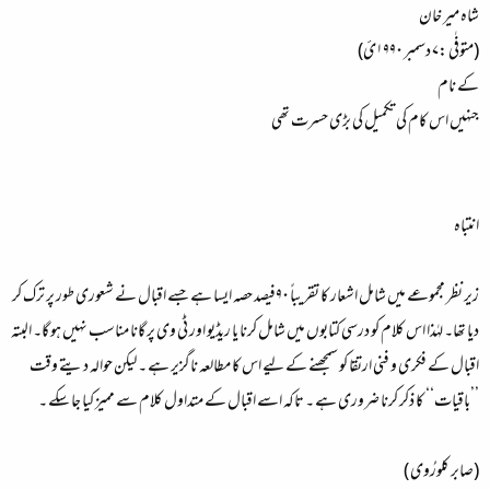
شاہ میر خان
(متوفٰی :۷ دسمبر ۱۹۹۰ئ)
کے نام
جنہیں اس کام کی تکمیل کی بڑی حسرت تھی
انتباہ
زیر نظر مجموعے میں شامل اشعار کا تقریباً ۹۰فیصد حصہ ایسا ہے جسے اقبال نے شعوری طور پر ترک کر
دیا تھا۔ لہٰذا اس کلام کو درسی کتابوں میں شامل کرنا یا ریڈیو اور ٹی وی پر گانا مناسب نہیں ہو گا۔ البتہ
اقبال کے فکری و فنی ارتقا کو سمجھنے کے لیے اس کا مطالعہ ناگزیر ہے ۔ لیکن حوالہ دیتے وقت
’’باقیات‘‘ کا ذکر کرنا ضروری ہے ۔ تاکہ اسے اقبال کے متداول کلام سے ممیز کیا جا سکے ۔
(صابر کلورُوی )