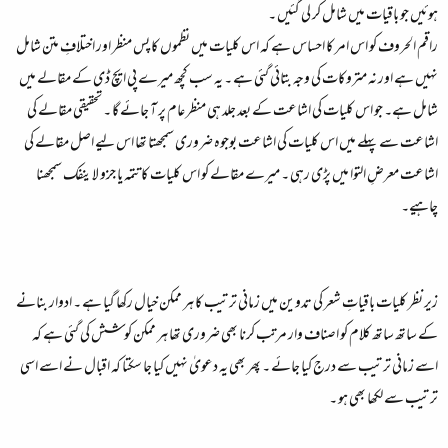
ہوئیں جو باقیات میں شامل کر لی گئیں ۔
راقم الحروف کو اس امر کا احساس ہے کہ اس کلیات میں نظموں کا پس منظر اور اختلافِ متن شامل
نہیں ہے اور نہ متروکات کی وجہ بتائی گئی ہے ۔ یہ سب کچھ میرے پی ایچ ڈی کے مقالے میں
شامل ہے۔ جو اس کلیات کی اشاعت کے بعد جلد ہی منظر عام پر آ جائے گا ۔ تحقیقی مقالے کی
اشاعت سے پہلے میں اس کلیات کی اشاعت بوجوہ ضروری سمجھتا تھا اس لیے اصل مقالے کی
اشاعت معرضِ التوا میں پڑی رہی ۔ میرے مقالے کو اس کلیات کا تتمہ یا جزو لاینفک سمجھنا
چاہیے۔
زیر نظر کلیات باقیاتِ شعر کی تدوین میں زمانی ترتیب کا ہر ممکن خیال رکھا گیا ہے ۔ ادوار بنانے
کے ساتھ ساتھ کلام کو اصناف وار مرتب کرنا بھی ضروری تھا ہر ممکن کوشش کی گئی ہے کہ
اسے زمانی ترتیب سے درج کیا جائے ۔ پھر بھی یہ دعویٰ نہیں کیا جا سکتا کہ اقبال نے اسے اسی
ترتیب سے لکھا بھی ہو ۔