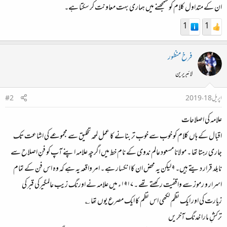
ان کے متداول کلام کو سمجھنے میں ہماری بہت معاونت کر سکتا ہے۔
1
1
فرخ منظور
لائبریرین
اپریل 18، 2019
#2
علامہ کی اصلاحات
اقبال کے ہاں کلام کو خوب سے خوب تر بنانے کا عمل لمحہ تخلیق سے مجموعے کی اشاعت تک
جاری رہتا تھا ۔ مولانا مسعود عالم ندوی کے نام خط میں اگرچہ علامہ اپنے آپ کو فنِ اصلاح سے
نابلد قرار دیتے ہیں۔ ۹ لیکن یہ محض ان کا انکسار ہے ۔ امر واقعہ یہ ہے کہ وہ اس فن کے تمام
اسرار و رموز سے واقفیت رکھتے تھے ۔ ۱۹۱۷ء میں علامہ نے اورنگ زیب عالمگیرکی قبر کی
زیارت کی اور ایک نظم لکھی اس نظم کا ایک مصرع یوں تھا ؎
ترکشِ مارا خدنگ آخریں