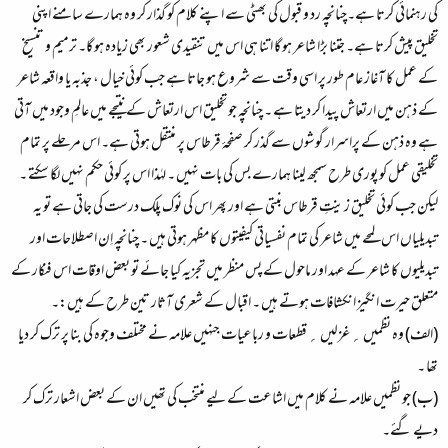
کی رہنمائی کرتا ہے۔چنانچہ رد و قبول کی بھٹی سے اپنے کلام کو گذار کر وہ ہمارے سامنے اپنی
تخلیق پیش کرتا ہے۔ جتنا بڑا شاعر ہو گا اتنا ہی اس میں تنقیدی شعور بھی زیادہ ہو گا۔ ترمیم و تنسیخ
کے عمل کا آغاز عام طور پر اسی وقت سے شروع ہو جاتا ہے جب کوئی خیال ، جذبہ یا واقعہ شاعر
کے ذہن میں ارتعاش پیدا کر دیتا ہے ۔ چنانچہ جو تخلیق اس ارتعاش کے نتیجے میں عالمِ وجود میں آتی
ہے وہ ذہن کے پراسرار گوشوں سے گذر کر صفحۂ قرطاس پر منتقل ہوتی ہے۔ اس مرحلے پر تمام
تخلیقی عمل کو پوری طرح سمجھ لینا ہمارے بس کی بات نہیں ۔ لہٰذا اس پر کوئی حکم نہیں لگا سکتے ۔
لیکن جب کوئی تخلیق زینتِ قرطاس بنتی ہے اور پھر اس کی نوک پلک درست کی جاتی ہے تو یہ
تبدیلیاں اس لمحے میں شاعر کی تمام نفسیاتی کیفیتوں کا مظہر ہوتی ہیں ۔ چنانچہ اِن اصطلاحات اور
تبدیلیوں کا شاعر کے عہد اور ماحول کے پس منظر میں تجزیہ کیا جائے تو بعض اوقات اس فنکار کے
متعلق حیرت انگیز انکشافات ہوتے ہیں ۔ اقبال کے شعری آثار تین طرح کے ہیں:۔
(الف) وہ نظمیں ؍ غزلیں ؍ قطعات و رباعیات جنہیں علامہ نے مختلف وجوہ کی بنا پر ترک کر دیا
تھا ۔
(ب) جو نظمیں علامہ نے کلام میں اشاعت کے لیے منتخب کی تھیں ان کے بعض اشعار ترک کر
دیے گئے۔