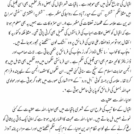
اقبال کی تاریخ گوئی میں بھی موجود ہے ۔ باقیات شعر اقبال کی بعض دیگر نظمیں بھی اسی قبیل کی
ہیں مثلاًنظم ’’شکریہ‘‘ اُن کے حیدر آباد کے روابط کی مظہر ہے ۔ ’’شکریہ انگشتری‘‘ منشی سراج
الدین سے علامہ کے مخلصانہ تعلقات کی مظہر ہے ۵ ۔ ان متروکات سے ہمیں یہ بھی معلوم ہوتا
ہے کہ اقبال کو بعض اوقات احباب کی فرمائشوں کی تعمیل بھی کرنی پڑتی تھی۔ مثلاً ملکہ وکٹوریہ کا
انتقال ہوا توسر ذوالفقار علی خان کی فرمائش پر وہ ’’اشک خون‘‘ لکھنے پر مجبور ہو جاتے ہیں۔
’پنجاب کا خواب‘ ، مائیکل اڈوائر گورنر پنجاب کی فرمائش پر لکھی جاتی ہے۔ لاٹ صاحب اور
ڈائریکٹر کا خیر مقدم بھی اسی قبیل کی نظم ہے ۔ ان فرمائشی نظموں میں وہ نظمیں بھی شامل ہیں جو
انجمن حمایت اسلام کے سٹیج سے سنائی گئی تھیں ۔ ان نظموں کا مقصد انجمن کے لیے چندہ فراہم
کرنا تھا ۔ علامہ کی برجستہ گوئی ’’اہل درد‘‘ کے ۲۹ اشعار کی صورت میں جلوہ گر ہوتی ہے اور مولوی
عبداللہ بسمل کی فرمائش کو پذیرائی حاصل ہوتی ہے ۶۔
اولیاء اللہ سے عقیدت
اقبال کے مکاتیب کی طرح ان کے شعری باقیات میں بھی اولیاء اللہ سے عقیدت کے کئی
نمونے ہمیں مل جاتے ہیں۔ اولیاء اللہ سے محبت کا اظہار یوں ہوتا ہے کہ اپنی ایک ذاتی پریشانی کو
رفع کرنے کے لیے خواجہ نظام الدین اولیاء کے نام ایک نظم لکھتے ہیں اور اسے مزار پر بلند آواز