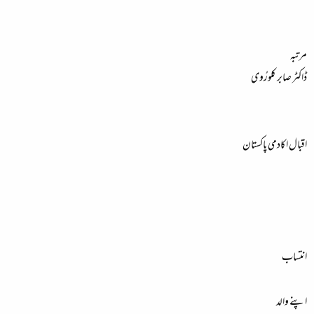
ء
مرتبہ
ڈاکٹر صابر کلورُوی
اقبال اکادمی پاکستان
انتساب
اپنے والد