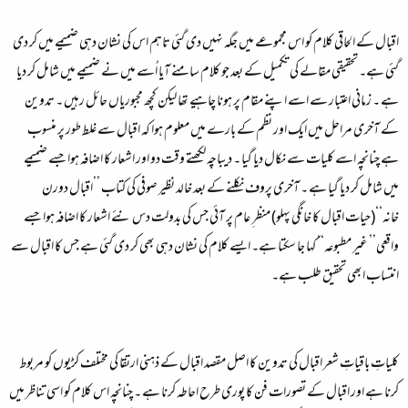
اقبال کے الحاقی کلام کو اس مجموعے میں جگہ نہیں دی گئی تاہم اس کی نشان دہی ضمیمے میں کر دی
گئی ہے۔ تحقیقی مقالے کی تکمیل کے بعد جو کلام سامنے آیا اُسے میں نے ضمیمے میں شامل کر دیا
ہے ۔ زمانی اعتبار سے اسے اپنے مقام پر ہونا چاہیے تھا لیکن کچھ مجبوریاں حائل رہیں ۔ تدوین
کے آخری مراحل میں ایک اور نظم کے بارے میں معلوم ہوا کہ اقبال سے غلط طور پر منسوب
ہے چنانچہ اسے کلیات سے نکال دیا گیا ۔ دیباچہ لکھتے وقت دو اور اشعار کا اضافہ ہوا جسے ضمیمے
میں شامل کر دیا گیا ہے ۔ آخری پروف نکلنے کے بعد خالد نظیر صوفی کی کتاب ’’اقبال دورن
خانہ‘‘(حیات اقبال کا خانگی پہلو) منظر ِ عام پر آئی جس کی بدولت دس نئے اشعار کا اضافہ ہوا جسے
واقعی’’ غیر مطبوعہ‘‘ کہا جا سکتا ہے۔ ایسے کلام کی نشان دہی بھی کر دی گئی ہے جس کا اقبال سے
انتساب ابھی تحقیق طلب ہے۔
کلیاتِ باقیاتِ شعر اقبال کی تدوین کا اصل مقصد اقبال کے ذہنی ارتقا کی مختلف کڑیوں کو مربوط
کرنا ہے اور اقبال کے تصورات فن کا پوری طرح احاطہ کرنا ہے ۔ چنانچہ اس کلام کو اسی تناظر میں