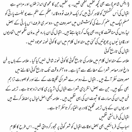
(ایکس شاعر) سے بھی کچھ نظمیں لکھی تھیں۔ یہ نظمیں جن کا عمومی انداز طنزیہ اور مزاحیہ ہے
اقبال کی اُس کشمکش کو ظاہر کرتی ہیں کہ ایک طرف تو وہ قائد اعظم کے حکم سے یونینسٹ پارٹی کو
مسلم لیگ میں ضم کرنے کی کوششوں میں مصروف ہیں، دوسری طرف اس پارٹی کے بعض
لیڈروں کی منافقت کا پردہ بھی چاک کرنا چاہتے ہیں۔ اقبال کی ان بارہ غیر مدوّن نظموںمیں اتحادیوں
اور قادیانیوں پر جو چوٹیں کی گئی ہیں متداول کلام میں ان کا کوئی نمونہ موجود نہیں ۔
اقبال کی تاریخ گوئی
علامہ کے متداول کلام میں علامہ کی تاریخ گوئی کا کوئی نمونہ شامل نہیں کیا گیا ۔ علامہ کے ہاں یہ فن
داغ اور معاصر شعرا کے مطالعے سے آیا ہے۔ وہ آخر وقت تک تاریخ گوئی نکالنے میں
مصروف نظر آتے ہیں ۔ اقبال نے دوسرے شعرا کی تخلیقات کے نئے اور خوبصورت تراجم
بھی کیے ہیں۔ جن سے بعض انگریزی شعرا سے اقبال کی اثر پذیری کا اندازہ ہوتا ہے۔ ترجمہ کے
فن میں ان کی مہارت کا ثبوت ان کی یہی نظمیں ہیں ۔ علامہ کبھی اصل خیال پر اضافہ کرتے ہیں
اور یوں ان کے ہاں ترجمہ تخلیق کا درجہ اختیار کرتا نظر آتا ہے۔
اقبال کی فرمائشی نظمیں
احباب کی فرمائشیں بھی بعض اوقات اقبال کو شعر گوئی پر مجبور کر دیتی تھیں ۔ اس طرح کا کلام