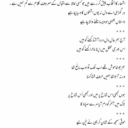
اشعار کا انتخاب پیش کر رہے ہیں جو کسی لحاظ سے اقبال کے معروف کلام سے کم نہیں ہے۔
ہر گھڑی اے دل نہ یوں اشکوں کا دریا چاہیے
داستاں جیسی ہو ویسا سننے والا چاہیے
٭٭٭
آج ہم حالِ دلِ درد آشنا کہنے کو ہیں
اس بھری محفل میں اپنا ماجرا کہنے کو ہیں
٭٭٭
ہم جو خاموش تھے اب تک تو ادب مانع تھا
ورنہ آتا تھا ہمیں حرفِ تمنّا کہنا
٭٭٭
ہوں کبھی اس شاخ پر میں اور کبھی اُس شاخ پر
ناک میں آخر کو دم آیا مرے صیّاد کا
٭٭٭
موتی سمجھ کے شانِ کریمی نے چُن لیے