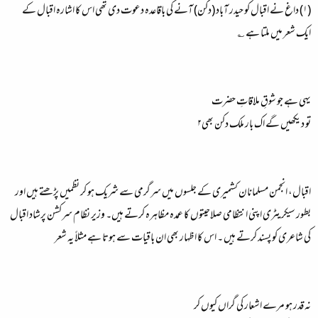
(۱) داغ نے اقبال کو حیدر آباد (دکن) آنے کی باقاعدہ دعوت دی تھی اس کا اشارہ اقبال کے
ایک شعر میں ملتا ہے ؎
یہی ہے جو شوقِ ملاقاتِ حضرت
تو دیکھیں گے اک بار ملک دکن بھی۲
اقبال، انجمن مسلمانان کشمیری کے جلسوں میں سرگرمی سے شریک ہو کر نظمیں پڑھتے ہیں اور
بطور سیکریٹری اپنی انتظامی صلاحیتوں کا عمدہ مظاہرہ کرتے ہیں۔ وزیر نظام سرکشن پرشاد اقبال
کی شاعری کو پسند کرتے ہیں ۔ اس کا اظہار بھی ان باقیات سے ہوتا ہے مثلاً یہ شعر
نہ قدر ہو مرے اشعار کی گراں کیوں کر