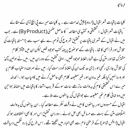
دیباچہ
کلیاتِ باقیات شعر اقبال (اردو) پیش خدمت ہے ۔ یہ کلیات میرے پی ایچ ڈی کے مقالے
’’باقیاتِ شعرِ اقبال : تحقیقی و تنقیدی مطالعہ‘‘ کا حاصلِ ضمنی (By Product) ہے۔ جب
میں نے اقبال کے شعری باقیات پر تحقیق شروع کی تو میرے لیے سب سے بڑا مسئلہ باقیات کی
تلاش اور فراہمی کا تھا ۔ باقیات کے موضوع پر چند کتب موجود تھیں لیکن اِن میں بیشتر کلام
مشترک تھا اور متن کی بے شمار اغلاط موجود تھیں۔ اپنی تحقیق کے دوران میں، میں نے اولین مآخذ
کی تلاش جاری رکھی اور بڑی حد تک ان کی اغلاط کو درست کیا۔ میں نے صرف دستیاب کلام پر
بھروسا نہیں کیا بلکہ غیر مدون اور غیر مطبوعہ کلام بھی حاصل کرنے میں کامیاب ہوا۔ الحمدللہ
میرے اس تحقیقی کام کی بدولت ساڑھے سات سو کے قریب اشعار کا باقیات میں اضافہ ہوا جن
میں دو تہائی کلام غیر مطبوعہ ہے جو اقبال کی بیاضوں سے ملا ہے۔
اقبال کے مسودوں اور بیاضوں کا میں نے دقّتِ نظر سے مطالعہ کیا ۔ ان بیاضوں کی بدولت
اختلاف متن کے بہت سے مسائل بھی حل ہوئے ۔ دورانِ تحقیق اس امر کا بھی انکشاف ہوا کہ
اقبال (ایکس شاعر) کے فرضی نام سے بھی اخبار میں لکھتے تھے۔ اس طرح کی بارہ نظمیں دریافت