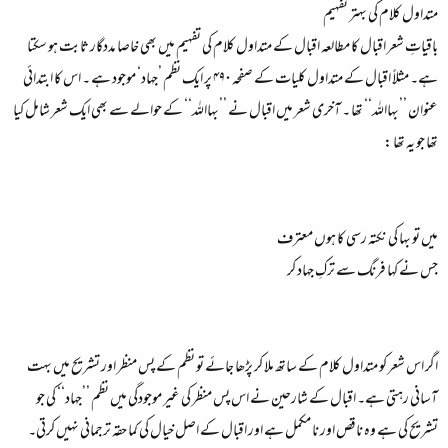
متداول کلام کی بہتر تفہیم
باقیاتِ شعر اقبال کا مطالعہ اقبال کے متداول کلام کی تفہیم میں بھی خاصا مددگار ثابت ہو سکتا
ہے۔ مثلاً اقبال کے متداول کلیات کے صفحہ ۴۹۰ پر ایک نظم ’جہاد‘ موجود ہے ۔ اس کا ابتدائی
عنوان ’’بہااللہ‘‘ تھا ۔ آخری شعر میں اقبال نے ’’بہااللہ‘‘ کے حوالے سے بھی ایک شعر شامل کیا
تھا جو یہ تھا :
میں تو بہا کی نکتہ رسی کا ہوں معترف
جس نے کہا فرنگ سے ترکِ جہاد کر
اگر اس شعر کو متداول کلام کے ساتھ ملا کر پڑھا جائے تو نظم کے پس منظر اور تشریح میں بہت
آسانی رہتی ہے۔ اقبال کے شارحین نے اس پس منظر کی غیر موجودگی میں نظم ’’جہاد‘‘ کی جو
تشریح کی ہے وہ ناقص اور نا مکمل ہے اور اقبال کے اصل خیال کی کما حقہ ترجمانی نہیں کرتی۔