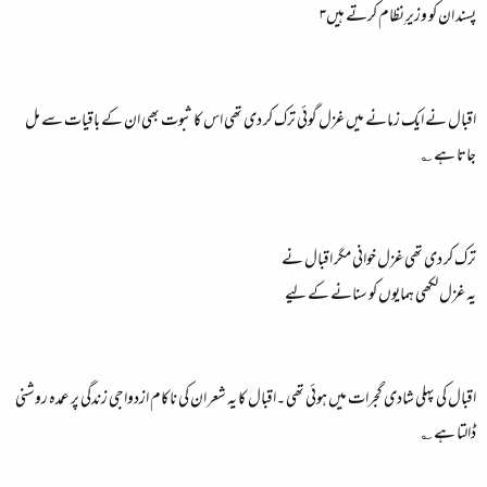
پسند ان کو وزیرِ نظام کرتے ہیں۳
اقبال نے ایک زمانے میں غزل گوئی ترک کر دی تھی اس کا ثبوت بھی ان کے باقیات سے مل
جاتا ہے ؎
ترک کر دی تھی غزل خوانی مگر اقبال نے
یہ غزل لکھی ہمایوں کو سنانے کے لیے
اقبال کی پہلی شادی گجرات میں ہوئی تھی ۔اقبال کا یہ شعر ان کی ناکام ازدواجی زندگی پر عمدہ روشنی
ڈالتا ہے ؎