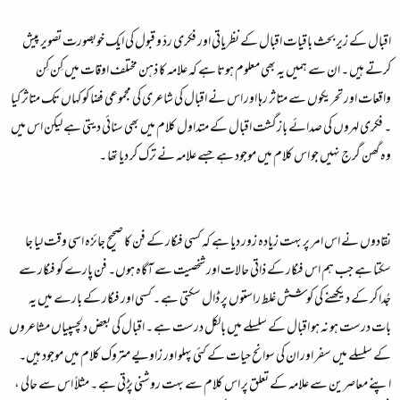
اقبال کے زیر بحث باقیات اقبال کے نظریاتی اور فکری ردّ و قبول کی ایک خوبصورت تصویر پیش
کرتے ہیں ۔ ان سے ہمیں یہ بھی معلوم ہوتا ہے کہ علامہ کا ذہن مختلف اوقات میں کِن کِن
واقعات اور تحریکوں سے متاثر رہا اور اس نے اقبال کی شاعری کی مجموعی فضا کو کہاں تک متاثر کیا
۔ فکری لہروں کی صدائے بازگشت اقبال کے متداول کلام میں بھی سنائی دیتی ہے لیکن اس میں
وہ گھن گرج نہیں جو اس کلام میں موجود ہے جسے علامہ نے ترک کر دیا تھا ۔
نقادوں نے اس امر پر بہت زیادہ زور دیا ہے کہ کسی فنکار کے فن کا صحیح جائزہ اسی وقت لیا جا
سکتا ہے جب ہم اس فنکار کے ذاتی حالات اور شخصیت سے آگاہ ہوں۔ فن پارے کو فنکار سے
جُدا کر کے دیکھنے کی کوشش غلط راستوں پر ڈال سکتی ہے ۔ کسی اور فنکار کے بارے میں یہ
بات درست ہو نہ ہو اقبال کے سلسلے میں بالکل درست ہے ۔ اقبال کی بعض دلچسپیاں مشاعروں
کے سلسلے میں سفر اور ان کی سوانح حیات کے کئی پہلو اور زاویے متروک کلام میں موجود ہیں۔
اپنے معاصرین سے علامہ کے تعلق پر اس کلام سے بہت روشنی پڑتی ہے ۔ مثلاً اس سے حالی ،