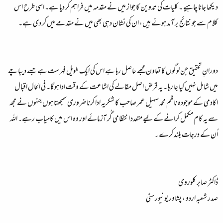
دیکھا جانا چاہیے ۔ کلیات کی تدوین کا جواز میں نے مقدمہ میں فراہم کر دیا ہے۔ اسی طرح اس
کلام سے جو نتائج بر آمد ہوئے ہیں، ان کی نشان دہی بھی میں نے مقدمے میں کر دی ہے۔
دورانِ تحقیق جن لوگوں کا تعاون مجھے حاصل رہا ہے اس کی ایک طویل فہرست ہے جسے دیباچے
میں شامل نہیں کیا جا رہا ۔ یہ قرض اصل مقالے کی اشاعت کے وقت ادا ہو گا۔ فی الحال اقبال
اکادمی کے موجودہ ناظم محمد سہیل عمر صاحب کا شکریہ ادا کرنا ضروری سمجھتا ہوں جنہوں نے مجھ
سے یہ کام مکمل کرانے کے لیے متعدد انتظامی گُر آزمائے اور وہ اس میں کامیاب رہے۔ اللہ
اُن کے درجات بلند کرے ۔
ڈاکٹر صابر کلوروی
صدر شعبہ اردو ، پشاور یونیورسٹی