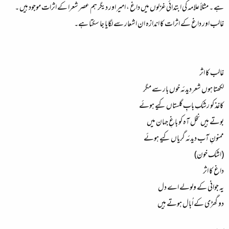
ہے ۔ مثلاً علامہ کی ابتدائی غزلوں میں داغ ، امیر اور دیگر ہم عصر شعرا کے اثرات موجود ہیں ۔
غالب اور داغ کے اثرات کا اندازہ ان اشعار سے لگایا جا سکتا ہے۔
غالب کا اثر
لکھتا ہوں شعر دیدئہ خوں بار سے مگر
کاغذ کو رشکِ بابِ گلستاں کیے ہوئے
بوتے ہیں نخل آہ کو باغِ جہان میں
ممنونِ آب دیدئہ گریاں کیے ہوئے
(اشک خون)
داغ کا اثر
یہ جوانی کے ولولے اے دل
دو گھڑی کے اُبال ہوتے ہیں