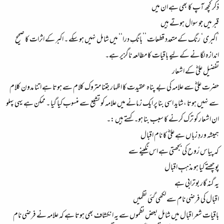
ذکر کچھ آپ کا بھی ہے ان میں
قبر میں جو سوال ہوتے ہیں
’اکبری‘ رنگ کے متعدد قطعات ’’بانگِ درا‘‘ میں شامل نہیں ہو سکے ۔ اکبر کے اثرات کا صحیح
اندازہ لگانے کے لیے باقیات کا مطالعہ ناگزیر ہے۔
تفضیل علیؓ کے اشعار
حضرت علیؓ سے علامہ کی بے پناہ عقیدت کا اظہار جتنا متروک کلام سے ہوتا ہے اتنا مدون کلام
سے نہیں ہوتا ،شاید اسی بنا پر ایک زمانے میں علامہ کو تشیع سے منسوب کیا گیا ۔ ممکن ہے یہی پہلو
ان اشعار کو ترک کرنے کا سبب بنا ہو۔ کہتے ہیں :۔
ہمیشہ وردِ زباں ہے علیؓ کا نام اقبال
کہ پیاس رُوح کی بجھتی ہے اس نگینے سے
پوچھتے کیا ہو مذہبِ اقبال
یہ گنہ گار بوترابی ہے
اقبال کی فرضی نام سے لکھی گئی نظمیں
باقیات شعر اقبال میں شامل بعض نظموں سے یہ انکشاف بھی ہوتا ہے کہ علامہ نے فرضی نام