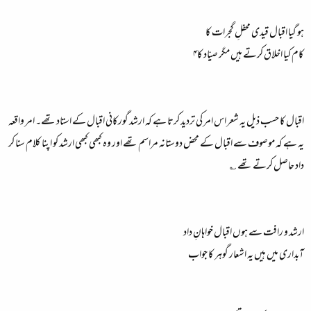
ہو گیا اقبال قیدی محفلِ گجرات کا
کام کیا اخلاق کرتے ہیں مگر صیّاد کا۴
اقبال کا حسب ذیل یہ شعر اس امر کی تردید کرتا ہے کہ ارشد گورکانی اقبال کے استاد تھے۔ امر واقعہ
یہ ہے کہ موصوف سے اقبال کے محض دوستانہ مراسم تھے اور وہ کبھی کبھی ارشد کو اپنا کلام سنا کر
داد حاصل کرتے تھے ؎
ارشد و رافت سے ہوں اقبال خواہانِ داد
آبداری میں ہیں یہ اشعار گوہر کا جواب