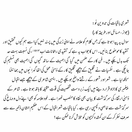
شعری باقیات کی تدوین نو:
(جواز ، مسائل اور طریقہ کار)
سوال یہ پیدا ہوتا ہے کہ جس کلام کو علامہ نے اپنی زندگی میں پسند نہیں کیا اسے ہم کیوں تحقیق اور
تنقید کا موضوع بنائیں۔ اس کا جواب یہ ہے کہ تنقیدی رجحانات اب ۱۹۲۴ء کی نسبت بہت حد
تک بدل چکے ہیں ۔ فن کار کے ضمن میں ’کیا‘ کی اہمیت کے ساتھ ’ کیوں ‘ کی اہمیت بھی تسلیم کی
جا چکی ہے ۔ نفسیات نے تخلیق کے پیچھے تخلیق کار کے ذہنی عمل کی اتھا گہرائیوں میں جھانکنا
سیکھ لیا ہے۔ شعر اور شعور کے رشتے واضح ہو چکے ہیں ۔ ایسی شاعری کے پیچھے جسے اقبال
پیغمبری کا جزو قرار دیتے ہیں ایک زبر دست شخصیت کی قوتِ متخیّلہ کا ہاتھ ہوتا ہے۔ شاعر کے
ذہنی ارتقاء کی سرگذشت کا بیان بھی نقاد کا منصب ٹھہرا ہے۔ خود علامہ کو بھی اپنے دل و دماغ کی
سرگذشت سے خاصی دلچسپی رہی ہے ۔ کیا باقیاتِ شعر اقبال کے اس عظیم الشان ذخیرے سے
صرفِ نظر کر کے ان گمشدہ کڑیوں کو تلاش کرنا ممکن ہے؟