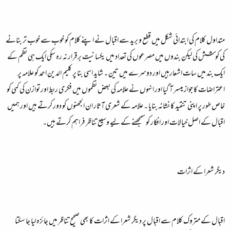
متداول کلام کی ابتدائی شکل میں قطع و برید سے اقبال نے اپنے کلام کو خوب سے خوب تر بنانے
کی کوشش کی لیکن بندوں میں مصرعوں کی تعداد میں یکسانیت برقرار نہ رہ سکی ایک ہی نظم کے
ایک بند میں سات اشعارہیں اور دوسرے میں تین ۔ شاید اسی بنا پر کلیم الدین احمد کو علامہ پر
اعتراضات کا جواز میسر آ گیا اور انہوں نے علامہ کی بعض نظموں میں فکری ربط اور توازن کی کمی کو
خاص طور پر اپنی تنقید کا نشانہ بنایا ۔ علامہ کے شعری آثار ان الجھنوں کو دور کرتے ہیں اور ہمیں
اقبال کے اصل خیالات اور افکار کو سمجھنے کے لیے وسیع تناظر فراہم کرتے ہیں۔
دیگر شعرا کے اثرات
اقبال کے متروک کلام سے اقبال پر دیگر شعرا کے اثرات کا بھی صحیح تناظر میں جائزہ لیا جا سکتا