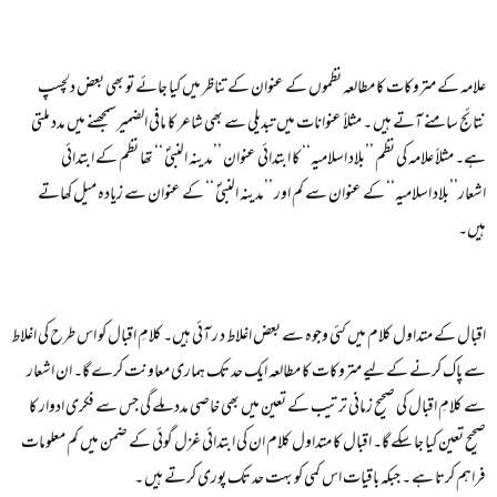
علامہ کے متروکات کا مطالعہ نظموں کے عنوان کے تناظر میں کیا جائے تو بھی بعض دلچسپ
نتائج سامنے آتے ہیں ۔ مثلاً عنوانات میں تبدیلی سے بھی شاعر کا مافی الضمیرسمجھنے میں مدد ملتی
ہے۔ مثلاً علامہ کی نظم ’’بلاد اسلامیہ‘‘ کا ابتدائی عنوان ’’مدینہ النبیؐ ‘‘ تھا نظم کے ابتدائی
اشعار’’بلاد اسلامیہ‘‘ کے عنوان سے کم اور ’’مدینہ النبیؐ ‘‘ کے عنوان سے زیادہ میل کھاتے
ہیں۔
اقبال کے متداول کلام میں کئی وجوہ سے بعض اغلاط د ر آئی ہیں۔ کلامِ اقبال کو اس طرح کی اغلاط
سے پاک کرنے کے لیے متروکات کا مطالعہ ایک حد تک ہماری معاونت کرے گا۔ ان اشعار
سے کلامِ اقبال کی صحیح زمانی ترتیب کے تعین میں بھی خاصی مدد ملے گی جس سے فکری ادوار کا
صحیح تعین کیا جا سکے گا۔ اقبال کا متداول کلام ان کی ابتدائی غزل گوئی کے ضمن میں کم معلومات
فراہم کرتا ہے ۔ جبکہ باقیات اس کمی کو بہت حد تک پوری کرتے ہیں ۔