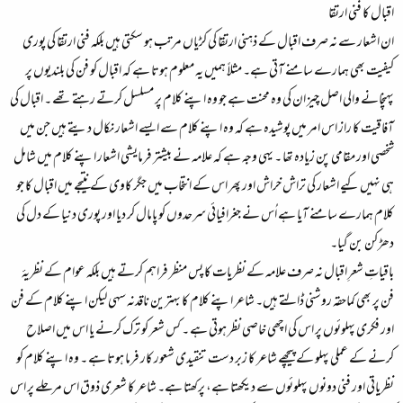
اقبال کا فنی ارتقا
ان اشعار سے نہ صرف اقبال کے ذہنی ارتقا کی کڑیاں مرتب ہو سکتی ہیں بلکہ فنی ارتقا کی پوری
کیفیت بھی ہمارے سامنے آتی ہے۔ مثلاً ہمیں یہ معلوم ہوتا ہے کہ اقبال کو فن کی بلندیوں پر
پہنچانے والی اصل چیز ان کی وہ محنت ہے جو وہ اپنے کلام پر مسلسل کرتے رہتے تھے ۔ اقبال کی
آفاقیت کا راز اس امر میں پوشیدہ ہے کہ وہ اپنے کلام سے ایسے اشعار نکال دیتے ہیں جن میں
شخصی اور مقامی پن زیادہ تھا ۔ یہی وجہ ہے کہ علامہ نے بیشتر فرمایشی اشعار اپنے کلام میں شامل
ہی نہیں کیے اشعار کی تراش خراش اور پھر اس کے انتخاب میں جگر کاوی کے نتیجے میں اقبال کا جو
کلام ہمارے سامنے آیا ہے اُس نے جغرافیائی سرحدوں کو پامال کر دیا اور پوری دنیا کے دل کی
دھڑکن بن گیا۔
باقیاتِ شعرِ اقبال نہ صرف علامہ کے نظریات کا پس منظر فراہم کرتے ہیں بلکہ عوام کے نظریۂ
فن پر بھی کماحقہ روشنی ڈالتے ہیں۔ شاعر اپنے کلام کا بہترین ناقدنہ سہی لیکن اپنے کلام کے فن
اور فکری پہلوئوں پر اس کی اچھی خاصی نظر ہوتی ہے ۔ کس شعر کو ترک کرنے یا اس میں اصلاح
کرنے کے عملی پہلو کے پیچھے شاعر کا زبر دست تنقیدی شعور کار فرما ہوتا ہے ۔ وہ اپنے کلام کو
نظریاتی اور فنی دونوں پہلوئوں سے دیکھتا ہے، پرکھتا ہے۔ شاعر کا شعری ذوق اس مرحلے پر اس