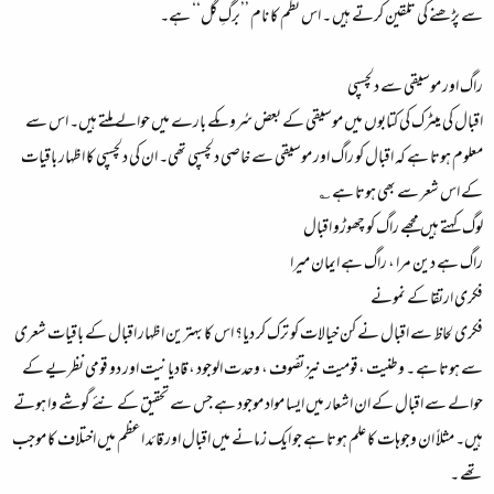
سے پڑھنے کی تلقین کرتے ہیں ۔ اس نظم کا نام ’’برگِ گل‘‘ ہے۔
راگ اور موسیقی سے دلچسپی
اقبال کی میٹرک کی کتابوں میں موسیقی کے بعض سُروںکے بارے میں حوالے ملتے ہیں۔ اس سے
معلوم ہوتا ہے کہ اقبال کو راگ اور موسیقی سے خاصی دلچسپی تھی۔ ان کی دلچسپی کا اظہار باقیات
کے اس شعر سے بھی ہوتا ہے ؎
لوگ کہتے ہیں مجھے راگ کو چھوڑو اقبال
راگ ہے دین مرا ، راگ ہے ایمان میرا
فکری ارتقا کے نمونے
فکری لحاظ سے اقبال نے کن خیالات کو ترک کر دیا؟ اس کا بہترین اظہار اقبال کے باقیات شعری
سے ہوتا ہے ۔ وطنیت ،قومیت نیز تصّوف ، وحدت الوجود ، قادیانیت اور دو قومی نظریے کے
حوالے سے اقبال کے ان اشعار میں ایسا مواد موجود ہے جس سے تحقیق کے نئے گوشے وا ہوتے
ہیں۔ مثلاً ان وجوہات کا علم ہوتا ہے جو ایک زمانے میں اقبال اور قائد اعظم میں اختلاف کا موجب
تھے ۔