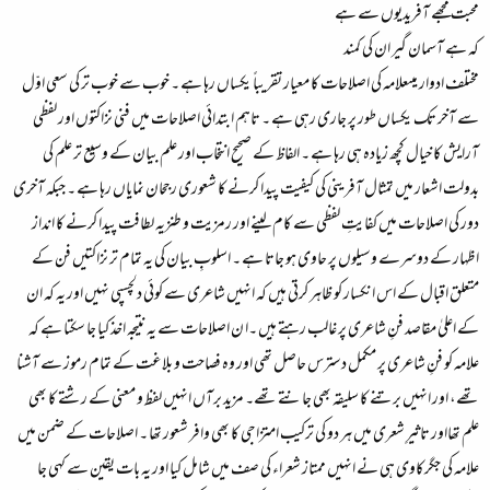
محبت مجھے آفریدیوں سے ہے
کہ ہے آسمان گیر ان کی کمند
مختلف ادوار میںعلامہ کی اصلاحات کا معیار تقریباً یکساں رہا ہے ۔ خوب سے خوب تر کی سعی اوّل
سے آخر تک یکساں طور پر جاری رہی ہے ۔ تاہم ابتدائی اصلاحات میں فنی نزاکتوں اور لفظی
آرایش کا خیال کچھ زیادہ ہی رہا ہے ۔ الفاظ کے صحیح انتخاب اور علم بیان کے وسیع تر علم کی
بدولت اشعار میں تمثال آفرینی کی کیفیت پیدا کرنے کا شعوری رجحان نمایاں رہا ہے ۔ جبکہ آخری
دور کی اصلاحات میں کفایتِ لفظی سے کام لینے اور رمزیت و طنزیہ لطافت پیدا کرنے کا انداز
اظہار کے دوسرے وسیلوں پر حاوی ہو جاتا ہے ۔ اسلوبِ بیان کی یہ تمام تر نزاکتیں فن کے
متعلق اقبال کے اس انکسار کو ظاہر کرتی ہیں کہ انہیں شاعری سے کوئی دلچسپی نہیں اور یہ کہ ان
کے اعلیٰ مقاصد فنِ شاعری پر غالب رہتے ہیں ۔ا ن اصلاحات سے یہ نتیجہ اخذ کیا جا سکتا ہے کہ
علامہ کو فنِ شاعری پر مکمل دسترس حاصل تھی اور وہ فصاحت و بلاغت کے تمام رموز سے آشنا
تھے، اور انہیں برتنے کا سلیقہ بھی جانتے تھے۔ مزید برآں انہیں لفظ و معنی کے رشتے کا بھی
علم تھااور تاثیرِ شعری میں ہر دو کی ترکیب امتزاجی کا بھی وافر شعور تھا ۔ اصلاحات کے ضمن میں
علامہ کی جگرکاوی ہی نے انہیں ممتاز شعراء کی صف میں شامل کیا اور یہ بات یقین سے کہی جا