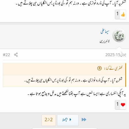
شکریہ آپا ۔ آپ کی ذرہ نوازی ہے ۔ ورنہ ہم تو ، کی بورڈ پر بس انگلیاں ہی چلاتے ہیں ۔
1
سیما علی
لائبریرین
جولائی 15، 2025
#22
ظفری نے کہا:
شکریہ آپا ۔ آپ کی ذرہ نوازی ہے ۔ ورنہ ہم تو ، کی بورڈ پر بس انگلیاں ہی چلاتے ہیں ۔
یہ آپکی انکساری ہے! ایسا نہیں ہے آپ جتنا لکھتے ہیں مدلل و جامع ہوتا ہے ۔
1
First
پچھلا
2 از 2