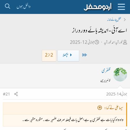
داخل ہوں
محفل چائے خانہ
اےآئی - اندیشہ ہائے دور دراز
ص
ت
خورشیداحمدخورشید
جولائی 12، 2025
ا
ا
First
پچھلا
2 از 2
ح
ر
ب
ی
ظفری
ل
خ
لائبریرین
ڑ
ا
ی
ب
جولائی 14، 2025
#21
ت
د
سیما علی نے کہا:
ا
واہ واہ کیا بات ہے ظفری یہ ہے اصل بات فیصلہ صرف ضمیر سے ۔مشورہ مشیر سے ۔
ء