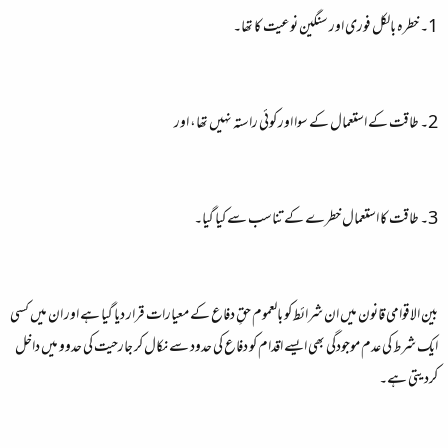
1۔ خطرہ بالکل فوری اور سنگین نوعیت کا تھا۔
2۔ طاقت کے استعمال کے سوا اور کوئی راستہ نہیں تھا، اور
3۔ طاقت کا استعمال خطرے کے تناسب سے کیا گیا۔
بین الاقوامی قانون میں ان شرائط کو بالعموم حقِ دفاع کے معیارات قرار دیا گیا ہے اور ان میں کسی
ایک شرط کی عدم موجودگی بھی ایسے اقدام کو دفاع کی حدود سے نکال کر جارحیت کی حدوو میں داخل
کردیتی ہے۔