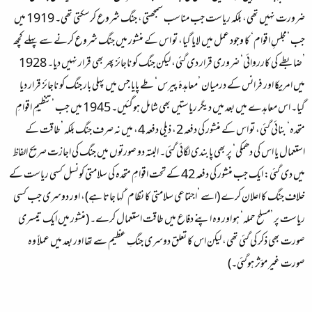
ضرورت نہیں تھی، بلکہ ریاست جب مناسب سمجھتی، جنگ شروع کرسکتی تھی۔ 1919 میں
جب ’مجلسِ اقوام‘ کا وجود عمل میں لایا گیا، تو اس کے منشور میں جنگ شروع کرنے سے پہلے کچھ
’ضابطے کی کارروائی‘ ضروری قرار دی گئی، لیکن جنگ کو ناجائز پھر بھی قرار نہیں دیا۔ 1928
میں امریکا اور فرانس کے درمیان ’معاہدۂ پیرس‘ طے پایا جس میں پہلی بار جنگ کو ناجائز قرار دیا
گیا۔ اس معاہدے میں بعد میں دیگر ریاستیں بھی شامل ہوگئیں۔ 1945 میں جب ’تنظیمِ اقوامِ
متحدہ‘ بنائی گئی، تو اس کے منشور کی دفعہ 2، ذیلی دفعہ 4، میں نہ صرف جنگ بلکہ ’طاقت کے
استعمال یا اس کی دھمکی‘ پر بھی پابندی لگائی گئی۔ البتہ دو صورتوں میں جنگ کی اجازت صریح الفاظ
میں دی گئی: ایک جب منشور کی دفعہ 42 کے تحت اقوامِ متحدہ کی سلامتی کونسل کسی ریاست کے
خلاف جنگ کا اعلان کرے (اسے ’اجتماعی سلامتی کا نظام‘ کہا جاتا ہے)، اور دوسری جب کسی
ریاست پر ’مسلح حملہ‘ ہو اور وہ اپنے دفاع میں طاقت استعمال کرے۔ (منشور میں ایک تیسری
صورت بھی ذکر کی گئی تھی، لیکن اس کا تعلق دوسری جنگِ عظیم سے تھا اور بعد میں عملاً وہ
صورت غیر مؤثر ہوگئی۔)