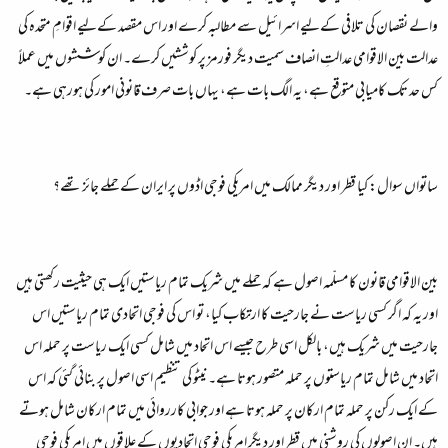
والے نقصان کی تلافی کےلیے اسرائیل سے مطالبہ کرے اور اس مقصد کےلیے اقوامِ متحدہ کی
عدالت بین الاقوامی عدالتِ انصاف سمیت دیگر فورمز پر کوششیں کرے۔ ان کوششوں میں عملاً
کس حد تک کامیابی متوقع ہے، یہ الگ بات ہے، یہاں بات صرف قانونی امور کی ہورہی ہے۔
ساتواں سوال: کیا قطر اور دیگر ممالک میں امریکی فوجی اڈوں پر ایران کے حملے جائز تھے؟
بین الاقوامی قانون کا مسلّمہ اصول ہے کہ حملے میں شریک تمام ریاستیں ایک ہی حیثیت رکھتی ہیں
اور یہ کہ اگر کسی ریاست نے جارحیت کا ارتکاب کیا، تو اس کی فوجی اتحادی تمام ریاستیں اس
جارحیت میں شریک ہیں، بالکل اسی طرح جیسے اس اتحاد میں شامل کسی ایک ریاست پر حملہ اس
اتحاد میں شامل تمام ریاستوں پر حملہ متصور ہوتا ہے۔ نیٹو کی تنظیم اسی اصول پر بنائی گئی کہ اس
کے ایک رکن پر حملہ تمام ارکان پر حملہ ہوتا ہے اور جوابی کارروائی میں تمام ارکان شامل ہوتے
ہیں۔ ان اصولوں کی روشنی میں قطر اور دیگر امریکی فوجی اتحادیوں کے علاقوں میں امریکی فوجی