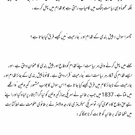
بلکہ عموماً وہی ریاست جنگ میں کامیاب رہتی ہے جو اقدام میں پہل کرے۔
تیسرا سوال: پیش بندی کے اقدام اور ’جارحیت‘ میں کیسے فرق کیا جاتا ہے؟
حملے میں پہل کرنے والی ہر ریاست اپنے اقدام کو دفاع اور پیش بندی کا عنوان دیتی ہے، اور
ایسے اقدام کی شکار ہر ریاست اسے ’جارحیت‘ قرار دیتی ہے۔ قانوناً پیش بندی کے جائز اقدام اور
جارحیت کے ناجائز کام میں فرق کیسے کیا جاتا ہے؟ اس سوال کا جواب مشہور ’کیرولین‘ واقعے
میں ملتا ہے۔ 1837 میں جب برطانیہ نے امریکی جہاز کیرولین کو نیاگرا آبشار پر تباہ کیا اور اپنے
لیے حقِ دفاع کا دعویٰ کیا، تو امریکی سیکریٹری خارجہ ویبسٹر نے برطانوی حکومت سے خط کتابت
میں لکھا تھا کہ برطانیہ کو ثابت کرنا ہوگا کہ: