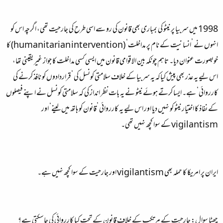
1998 میں سربیا پر نیٹو کی بمباری بھی قانون کی رو سے اسی طرح کی جارحیت تھی، اگرچہ اس کو
انہوں نے ’انسانیت کے نام پر مداخلت‘ (humanitarian intervention) کا
خوبصورت عنوان دیا۔ تاہم چونکہ بین الاقوامی قانون میں ایسی کسی مداخلت کا جواز غیر یقینی تھا،
اس لیے یہ عذر بھی پیش کیاکہ یہ سربیا کے خلاف سلامتی کونسل کی ’قراردادوں کو نافذ کرنے کی
کارروائی‘ ہے۔ ایسا کرتے ہوئے نیٹو نے یہ بات نظر انداز کی کہ سلامتی کونسل نے اپنے فیصلوں
کے نفاذ کا اختیار نیٹو کو نہیں دیا اور اس لیے یہ کارروائی ’قانون کو ہاتھ میں لینے‘ اور
vigilantism کے سوا کچھ نہیں تھی۔
ایران پر امریکا کا حملہ بھی vigilantism اور جارحیت کے سوا کچھ نہیں ہے۔
چھٹا سوال: جارحیت کے مرتکب کے خلاف قانون کے تحت کیا کارروائی کی جاسکتی ہے؟