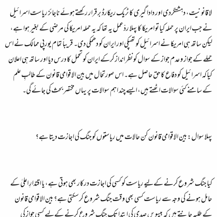
لا قانونیت، دہشتگردی اور دادا گیری کا ٹریک ریکارڈ برقرار رکھتے ہوئے ناجائز ریاست اسرائیل
نے جب ایران پر حملہ کیا تو امریکا کا پہلا ردّعمل یہ تھا کہ یہ حملہ امریکا کی مرضی کے بغیر ہوا ہے،
لیکن ساتھ ہی امریکا نے اسرائیل کو تھپکی اور ایران کو دھمکی دی۔ قریباً تمام یورپی ممالک نے اس
حملے کے جواز و عدم جواز کے سوال کو نظر انداز کرکے ایران کو تحمل کا درس دیا اور ساتھ ہی اعلان
کیاکہ اسرائیل کو دفاع کا حق حاصل ہے۔ اس صورتحال میں بین الاقوامی قانون کے طالبِ علم
کے سامنے کئی سوالات اٹھتے ہیں، ایسے چند اہم سوالات پر یہاں مختصر بحث کی جائے گی۔
پہلا سوال: بین الاقوامی قانون کن حالات میں ریاستوں کو جنگ کی اجازت دیتا ہے؟
کیا جنگ شروع کرنے کےلیے ریاست کو کسی کی اجازت درکار بھی ہوتی ہے، یا اقتدارِ اعلیٰ کے
حامل ہونے کی وجہ سے ریاست کسی بھی وقت جنگ شروع کرسکتی ہے؟ بین الاقوامی قانون
کے طلبہ جانتے ہیں کہ بیسویں صدی کی ابتدا تک جنگ شروع کرنے کےلیے کسی جواز کی