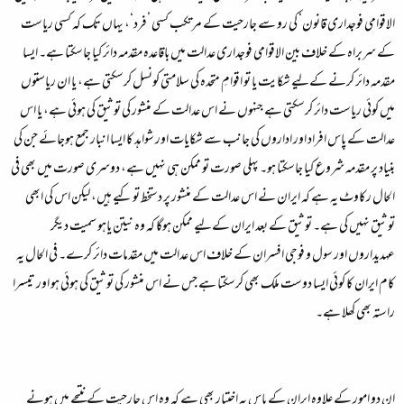
الاقوامی فوجداری قانون‘ کی رو سے جارحیت کے مرتکب کسی ’فرد‘، یہاں تک کہ کسی ریاست
کے سربراہ کے خلاف بین الاقوامی فوجداری عدالت میں باقاعدہ مقدمہ دائر کیا جاسکتا ہے۔ ایسا
مقدمہ دائر کرنے کےلیے شکایت یا تو اقوامِ متحدہ کی سلامتی کونسل کرسکتی ہے، یا ان ریاستوں
میں کوئی ریاست دائر کرسکتی ہے جنہوں نے اس عدالت کے منشور کی توثیق کی ہوئی ہے، یا اس
عدالت کے پاس افراد اور اداروں کی جانب سے شکایات اور شواہد کا ایسا انبار جمع ہوجائے جن کی
بنیاد پر مقدمہ شروع کیا جاسکتا ہو۔ پہلی صورت تو ممکن ہی نہیں ہے، دوسری صورت میں بھی فی
الحال رکاوٹ یہ ہے کہ ایران نے اس عدالت کے منشور پر دستخط تو کیے ہیں، لیکن اس کی ابھی
توثیق نہیں کی ہے۔ توثیق کے بعد ایران کےلیے ممکن ہوگا کہ وہ نیتن یاہو سمیت دیگر
عہدیداروں اور سول و فوجی افسران کے خلاف اس عدالت میں مقدمات دائر کرے۔ فی الحال یہ
کام ایران کا کوئی ایسا دوست ملک بھی کرسکتا ہے جس نے اس منشور کی توثیق کی ہوئی ہو اور تیسرا
راستہ بھی کھلا ہے۔
ان دو امور کے علاوہ ایران کے پاس یہ اختیار بھی ہے کہ وہ اس جارحیت کے نتیجے میں ہونے