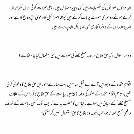
ان دونوں صورتوں کی تفصیلات میں کئی پیچیدہ مسائل ہیں، پہلی صورت کو فی الحال نظر انداز
کرتے ہوئے دوسری صورت پر بات کرتے ہیں کیونکہ اسرائیل کا دعویٰ حقِ دفاع کا ہے اور
امریکا اور اس کے دیگر اتحادی بھی یہی راگ الاپ رہے ہیں۔
دوسرا سوال: کیا حقِ دفاع صرف مسلح حملے کی صورت میں ہی استعمال کیا جاسکتا ہے؟
اقوامِ متحدہ کے وجود میں آنے سے قبل ریاستیں بہت سارے امور میں حقِ دفاع کا دعویٰ کرتی
تھیں، تاہم اقوامِ متحدہ کے منشور کی دفعہ 51 میں ریاست کے حقِ دفاع کا ذکر اس کے خلاف
’مسلح حملے‘ کے سیاق میں ہوا ہے۔ کیا اس کا مطلب یہ ہے کہ جب تک کسی ریاست کے خلاف
واقعی مسلح حملہ نہ ہو، تب تک وہ دفاع کا حق استعمال نہیں کرسکتی؟