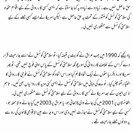
حق حاصل نہیں ہے۔ زیادہ سے زیادہ یہ کہا جاسکتا ہے کہ ایسی کسی کارروائی کےلیے اقوامِ متحدہ
کی سلامتی کونسل کو منشور کے تحت یہ حق حاصل ہے، لیکن امریکا نے ایسے کسی حملے کےلیے
سلامتی کونسل سے منظوری نہیں لی۔
یاد کیجیے کہ 1990 میں جب عراق نے کویت پر قبضہ کیا، تو سلامتی کونسل نے اسے جارحیت قرار
دے کر اس کے خلاف کارروائی کی اور چونکہ سلامتی کونسل کے پاس اپنی فوج نہیں تھی، تو پھر
امریکا اور دیگر ریاستوں نے ایک اتحاد قائم کیا اور اس اتحاد کو سلامتی کونسل نے فوجی کارروائی کا
اختیار تفویض کیا۔ نوے کی دہائی میں سلامتی کونسل نے ایسی کئی مزید کارروائیاں بھی کیں۔ تاہم
نائن الیون کے بعد امریکا نے کسی کارروائی کےلیے سلامتی کونسل سے منظوری نہیں لی۔
افغانستان پر 2001 میں کی جانے والی چڑھائی ہو، یا عراق پر 2003 میں کیا جانے والا حملہ ہو،
کسی کےلیے سلامتی کونسل نے اجازت نہیں دی اور اس وجہ سے بین الاقوامی قانون کی رو سے
یہ دونوں حملے جارحیت تھے۔