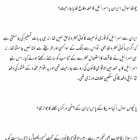
چوتھا سوال: ایران پر اسرائیل کا حملہ دفاع تھا یا جارحیت؟
ایران سے اسرائیل کو فوری نوعیت کا کوئی خطرہ لاحق نہیں تھا، نہ ہی یہ بات تسلیم کی جاسکتی ہے
کہ اگر ایسا کوئی خطرہ تھا بھی، تو اس سے جنگ کے سوا کسی اور طریقے سے نمٹا نہیں جاسکتا تھا۔ نہ
ہی اسرائیل نے طاقت کا استعمال خطرے کے تناسب کو سامنے رکھتے ہوئے کیا۔ اس لیے
اسرائیل کا یہ حملہ بین الاقوامی قانون کی رو سے جارحیت تھی اور یہ اقوامِ متحدہ کے منشور کی دفعہ
2، ذیلی دفعہ 4 کی سنگین خلاف ورزی تھی۔
پانچواں سوال: کیا امریکا کے پاس ایران کے ایٹمی مراکز پر حملے کا جواز تھا؟
اس سوال کا جواب بھی نفی میں ہے، بین الاقوامی قانون کے تحت کسی چھوٹی یا بڑی ریاست کو یہ