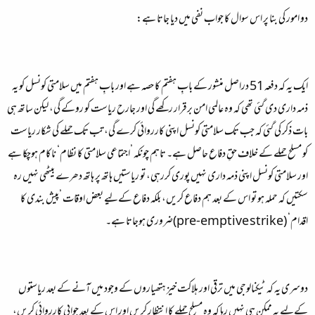
دو امور کی بنا پر اس سوال کا جواب نفی میں دیا جاتا ہے:
ایک یہ کہ دفعہ 51 دراصل منشور کے بابِ ہفتم کا حصہ ہے اور بابِ ہفتم میں سلامتی کونسل کو یہ
ذمہ داری دی گئی تھی کہ وہ عالمی امن برقرار رکھے گی اور جارح ریاست کو روکے گی، لیکن ساتھ ہی
بات ذکر کی گئی کہ جب تک سلامتی کونسل اپنی کارروائی کرے گی، تب تک حملے کی شکار ریاست
کو مسلح حملے کے خلاف حقِ دفاع حاصل ہے۔ تاہم چونکہ ’اجتماعی سلامتی کا نظام‘ ناکام ہوچکا ہے
اور سلامتی کونسل اپنی ذمہ داری نہیں پوری کررہی، تو ریاستیں ہاتھ پر ہاتھ دھرے بیٹھی نہیں رہ
سکتیں کہ حملہ ہو تو اس کے بعد ہم دفاع کریں، بلکہ دفاع کےلیے بعض اوقات ’پیش بندی کا
اقدام‘ (pre-emptive strike)ضروری ہوجاتا ہے۔
دوسری یہ کہ ٹیکنالوجی میں ترقی اور ہلاکت خیز ہتھیاروں کے وجود میں آنے کے بعد ریاستوں
کےلیے یہ ممکن ہی نہیں رہا کہ وہ مسلح حملے کا انتظار کریں اور اس کے بعد جوابی کارروائی کریں،