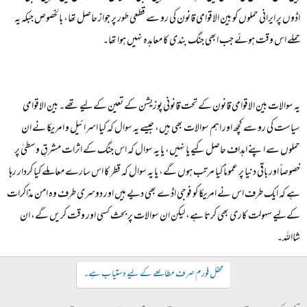
اڈوں پر ایرانی حملوں کو بین الاقوامی قانون کی رو سے قطعی طور پر جواز حاصل تھا، بالخصوص جبکہ یہ
حملے اس وقت ہوئے جب ابھی جنگ بندی کا معاہدہ نہیں ہوا تھا۔
یہ سوالات بین الاقوامی قانون کے تحت قانونی پوزیشن کے تعین کےلیے تھے۔ بین الاقوامی
سیاست کی رو سے کچھ اور اہم سوالات بھی ہیں، جیسے یہ سوال کہ کیا اسرائیل و امریکا نے ان
حملوں سے اپنے اہداف حاصل کیے یا نہیں، یا یہ سوال کہ اس جنگ کے اثرات مشرقِ وسطیٰ پر
خصوصاً اور باقی دنیا پر عموماً کیا مرتب ہوں گے، یا یہ سوال کہ قطر کا اس سارے معاملے کیا کردار رہا
ہے کہ ایک طرف اس نے امریکا کو فوجی اڈے بھی دیے ہیں اور دوسری طرف وہ امن مذاکرات
کےلیے سہولت کاری بھی کرتا ہے، لیکن ان سوالات پر بحث کسی اور وقت کریں گے، ان
شااللہ۔
محفل فورم صرف مطالعے کے لیے دستیاب ہے۔