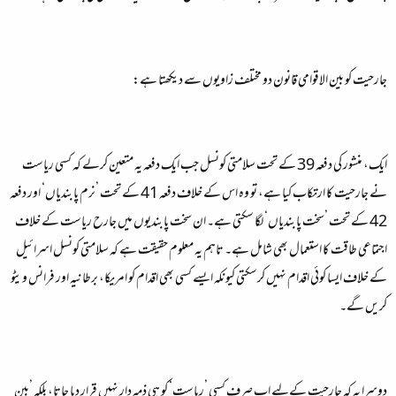
جارحیت کو بین الاقوامی قانون دو مختلف زاویوں سے دیکھتا ہے:
ایک، منشور کی دفعہ 39 کے تحت سلامتی کونسل جب ایک دفعہ یہ متعین کرلے کہ کسی ریاست
نے جارحیت کا ارتکاب کیا ہے، تو وہ اس کے خلاف دفعہ 41 کے تحت ’نرم پابندیاں‘ اور دفعہ
42 کے تحت ’سخت پابندیاں‘ لگا سکتی ہے۔ ان سخت پابندیوں میں جارح ریاست کے خلاف
اجتماعی طاقت کا استعمال بھی شامل ہے۔ تاہم یہ معلوم حقیقت ہے کہ سلامتی کونسل اسرائیل
کے خلاف ایسا کوئی اقدام نہیں کرسکتی کیونکہ ایسے کسی بھی اقدام کو امریکا، برطانیہ اور فرانس ویٹو
کریں گے۔
دوسرا یہ کہ جارحیت کےلیے اب صرف کسی ’ریاست‘ کو ہی ذمہ دار نہیں قرار دیا جاتا، بلکہ ’بین