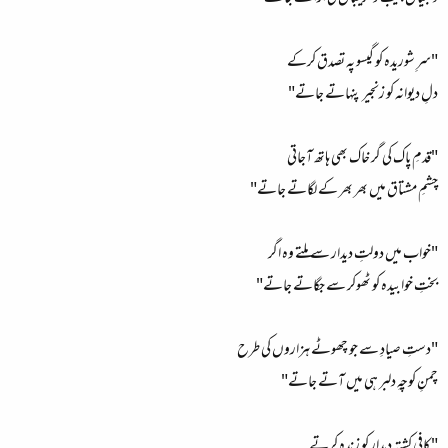
"سرِ شوریدہ کو گیسو پہ تصدق کرکے
دلِ دیوانہ کو زنجیر پنہاتے جاتے"
"قدمِ پاک کی گر خاک بھی ہاتھ آجاتی
چشمِ مشتاق میں بھر بھر کے لگاتے جاتے"
"خواب میں دولتِ دیدار سے ملتے وہ اگر
بختِ خوابیدہ کو ٹھوکر سے جگاتے جاتے"
"دستِ صیادِ سے جو چھوٹے ہزاروں کی طرح
چمنِ کوچہِ دلبر ہی میں آتے جاتے"
"کافیِ کشتہِ دیدار کو زندہ کرتے