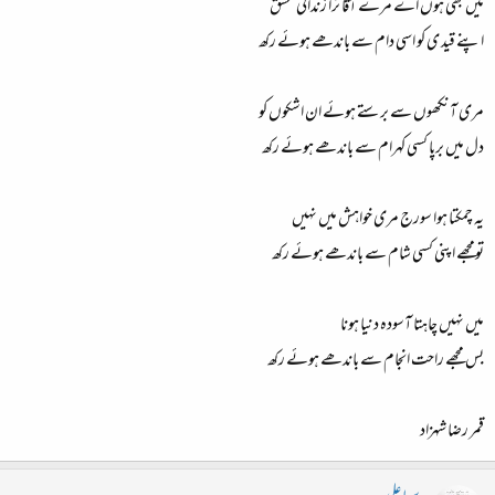
میں بھی ہوں اے مرے آقا ترا زندانی عشق
اپنے قید ی کو اسی دام سے باندھے ہوئے رکھ
مری آنکھوں سے برستے ہوئے ان اشکوں کو
دل میں برپا کسی کہرام سے باندھے ہوئے رکھ
یہ چمکتا ہوا سورج مری خواہش میں نہیں
تومجھے اپنی کسی شام سے باندھے ہوئے رکھ
میں نہیں چاہتا آسودہ دنیا ہونا
بس مجھے راحت انجام سے باندھے ہوئے رکھ
قمر رضا شہزاد