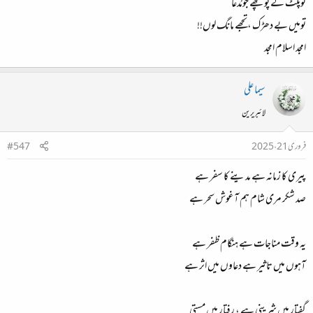
توپلٹ کے پوچھے جومُدعا
تومیں بے دھڑک ،تجھے مانگ لوں!!
امجد اسلام امجد
سیما علی
لائبریرین
فروری 21، 2025
#547
پیری کا زمانہ ہے مدینے کا سفر ہے
صد شکر مری شام ہم آغوش سحر ہے
یہ وقت مناجات ہے ہنگام ظفر ہے
آہوں میں تاثیر ہے دعاوں میں اثر ہے
گفتار میں شرینی ہے ، رفتار میں مستی