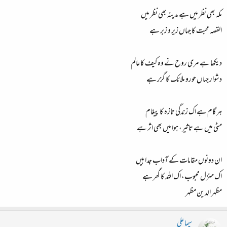
مکہ بھی نظر میں ہے مدینہ بھی نظر میں
القصہ محبت کا جہاں زیر و زبر ہے
دیکھا ہے مری روح نے وہ کیف کا عالم
دشوار جہاں حورو ملائک کا گزر ہے
ہر گام ہے اک زندگی تازہ کا پیغام
مٹی میں ہے تاثیر، ہوا میں بھی اثر ہے
ان دونوں مقامات کے آداب جدا ہیں
اک منزل محبوب، اک اللہ کا گھر ہے
مظہر الدین مظہر
سیما علی