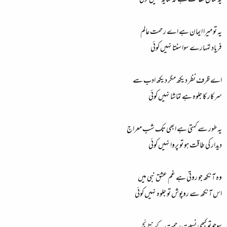
یہ تو میرا ایمان ہے اے رحمت عالم
فریاد تمہارے سوا سنتا نہیں کوئی
اے ظرف نظر دیکھ مگر دیکھ ادب سے
سرکار کا جلوہ ہے تماشا نہیں کوئی
یہ طور سے کہتی ہے ابھی تک شب معراج
دیدار کی طاقت ہو تو پروا نہیں کوئی
وہ آنکھ جو روتی ہے غم عشق نبی میں
اس آنکھ سے روپوش تو جلوہ نہیں کوئی
سوچو تو کبھی نسبت رحمت کے نتائج