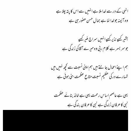
انہی کے در سے خدا ملا ہے انہیں سے اس کا پتہ چلا ہے
وہ آئینہ جو خدا نما ہے جمالِ حسن حضور ہی ہے
بشیر کہیے نذیر کہیے انہیں سراجِ منیر کہیے
جو سر بسر ہے کلامِ ربی وہ میرے آقا کی زندگی ہے
ہم اپنے اعمال جانتے ہیں ہم اپنی نسبت سے کچھ نہیں ہیں
تمہارے در کی عظیم نسبت متاعِ عظمت بنی ہوئی ہے
یہی ہے عاصم اساسِ رحمت یہی ہے خالدؔ بنائے عظمت
نبی کا عرفان زندگی ہے نبی کا عرفان بندگی ہے