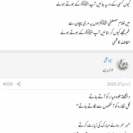
کیوں کسی کے در پہ جائیں آپ ﷺ کے ہوتے ہوئے
میں غلام مصطفی ﷺ ہوں یہ مری پہچان ہے
غم مجھے کیوں کر ستائیں آپ ﷺ کے ہوتے ہوئے
الطاف کاظمی
سیما علی
لائبریرین
فروری 27، 2025
#550
دیکھتے جلوہِ دیدار کو آتے جاتے
گلِ نظارہ کو آنکھوں سے لگاتے جاتے"
"ہر سحر روئے مبارک کی زیارت کرتے