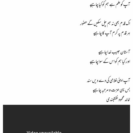
آپ کو علم ہے ہم کو کیا چاہیے
اک قدم بھی نہ ہم چل سکیں گے حضور
ہر قدم پہ کرم آپ کا چاہیے
آستان حبیب خدا چاہیے
اور کیا ہم کو اس کے سوا چاہیے
آپ اپنی غلامی کی دے دیں سند
بس یہی عزت و مرتبہ چاہیے
خالد محمود نقشبندی