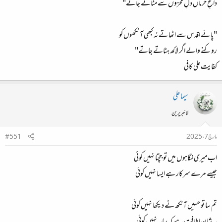
داغِ حرماں دلِ محزوں سے مٹاتے جاتے"
"پائے اقدس سے اٹھاتے نہ کبھی آنکھوں کو
روکنے والے اگر لاکھ ہٹاتے جاتے"
کفایت علی کافی
سیما علی
لائبریرین
مارچ 7، 2025
#551
اب میری نگاہوں میں تو جچتا نہیں کوئی
جیسے مرے سرکار ہے ایسا نہیں کوئی
تم سا تو حسیں آنکھ نے دیکھا نہیں کوئی
یہ شان لطافت ہے کہ سایہ نہیں کوئی