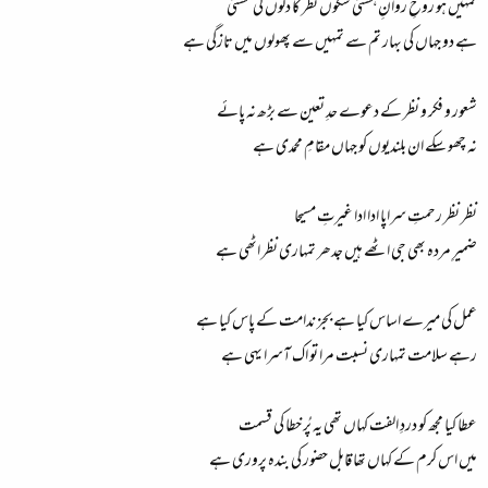
تمہیں ہو روحِ روانِ ہستی سکوں نظر کا دلوں کی مستی
ہے دو جہاں کی بہار تم سے تمہیں سے پھولوں میں تازگی ہے
شعور و فکر و نظر کے دعوے حدِ تعین سے بڑھ نہ پائے
نہ چھو سکے ان بلندیوں کو جہاں مقامِ محمدی ہے
نظر نظر رحمتِ سراپا ادا ادا غیرتِ مسیحا
ضمیرِ مردہ بھی جی اٹھے ہیں جدھر تمہاری نظر اٹھی ہے
عمل کی میرے اساس کیا ہے بجز ندامت کے پاس کیا ہے
رہے سلامت تمہاری نسبت مرا تو اک آسرا یہی ہے
عطا کیا مجھ کو دردِ الفت کہاں تھی یہ پُر خطا کی قسمت
میں اس کرم کے کہاں تھا قابل حضور کی بندہ پروری ہے