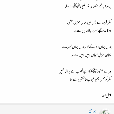
یہ مرتبہ مجھے سُلطانِ مُرسلیںﷺ سے ملا
نظر فروز ہے جس میں جمالِ منزلِ عشق
وہ قاعدہ مجھے سردارِ قائدیں سے ملا
جہاں جہاں وہ رُکے اور جہاں جہاں ٹھہرے
نشانِ منزلِ ایماں وہیں وہیں سے ملا
مِرے حضورﷺ کا ہے لُطفِ بے بہا کہ نبیل
نظر کو حُسن بھی محبوبِ عاشقیں سے ملا
نبیل احمد
سیما علی