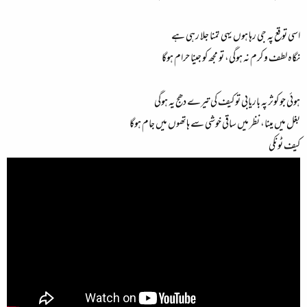
اسی توقع پہ جی رہا ہوں یہی تمنا جلا رہی ہے
نگاہ لطف و کرم نہ ہوگی، تو مجھ کو جینا حرام ہوگا
ہوئی جو کوثر پہ باریابی تو کیف کی تیرے دھج یہ ہوگی
بغل میں مینا، نظر میں ساقی خوشی سے ہاتھوں میں جام ہوگا
کیف ٹونکی