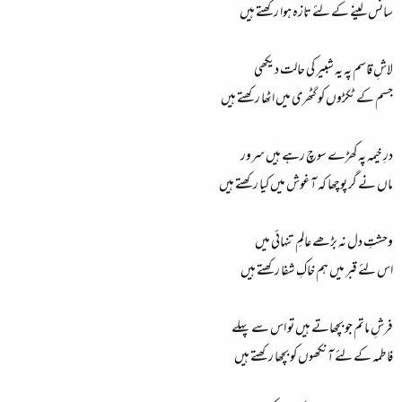
سانس لینے کے لئے تازہ ہوا رکھتے ہیں
لاشِ قاسم پہ یہ شبیر کی حالت دیکھی
جسم کے ٹکڑوں کو گٹھری میں اٹھا رکھتے ہیں
درِ خیمہ پہ کھڑے سوچ رہے ہیں سرور
ماں نے گر پوچھا کہ آغوش میں کیا رکھتے ہیں
وحشتِ دل نہ بڑھے عالمِ تنہائی میں
اس لئے قبر میں ہم خاکِ شفا رکھتے ہیں
فرشِ ماتم جو بچھاتے ہیں تو اس سے پہلے
فاطمہ کے لئے آنکھوں کو بچھا رکھتے ہیں