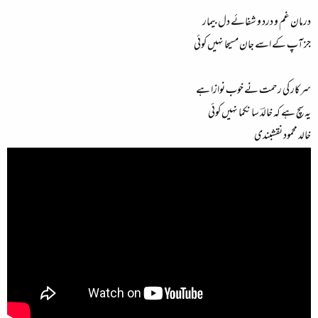
درمان غم و درد و شفائے دل بیمار
جز آپ کے اسے جان مسیحا نہیں کوئی
سرکار کی رحمت نے خوب نوازا ہے
یہ سچ ہے کہ خالدؔ سا نکما نہیں کوئی
خالد محمود نقشبندی