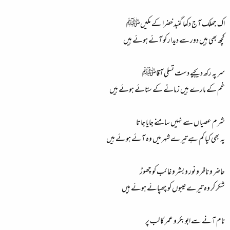
اک جھلک آج دکھا گنبد خضرا کے مکیںﷺ
کچھ بھی ہیں دور سے دیدار کو آئے ہوئے ہیں
سر پہ رکھ دیجیے دست تسلی آقاﷺ
غم کے مارے ہیں زمانے کے ستائے ہوئے ہیں
شرم عصیاں سے نہیں سامنے جایا جاتا
یہ بھی کیا کم ہے تیرے شہر میں وہ آئے ہوئے ہیں
حاضر و ناظر و نور و بشر و غائب کو چھوڑ
شکر کر وہ تیرے عیبوں کو چھپائے ہوئے ہیں
نام آنے سے ابوبکر و عمر کا لب پر