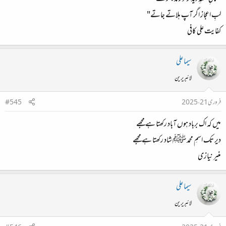
لبِ اعجاز اگر آپ ہلاتے جاتے"
کفایت علی کافی
سیما علی
لائبریرین
فروری 21، 2025
#545
میں کہ اک برباد ہوں آباد رکھتا ہے مجھے
دیر تک اسمِ محمد ﷺ شاد رکھتا ہے مجھے
منیر نیازی
سیما علی
لائبریرین