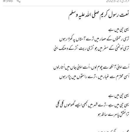
فروری 21، 2025
#546
نعت رسول کریم صلی اللہ علیہ وسلم​
یہی جی میں ہے
تری رحمتوں کے حصار میں ترے آستاں پہ کھڑا رہوں
تری اُونٹنی کے سفر میں جو ‘اُڑی ریت ‘اُڑ کے دھنک بنی
اُسے اپنی آنکھ سے چوم لوں،اُسے اپنی جاں میں اُتار لوں
اُسی محترم سے غبار میں ،ترے راستوں میں پڑا رہوں
یہی جی میں ہے
یہی جی میں ہے ،ترے شہرمیں کبھی ایسے گھوموں گلی گلی
ترانقشِ پا مرے ساتھ ہو