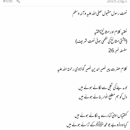
مارچ 23، 2025
#556
نعت رسول مقبول صلی اللہ علیہ وآلہ وسلم
نعتیہ کلام اور مشائخ چشتیہ
(چشتی مشائخ کی لکھی ہوئی نعت شریف)
سلسلہ نمبر 26
کلام حضرت پیر نصیر الدین نصیر گولڑوی رحمتہ اللہ علیہ
لو مدینے کی تجلی سے لگائے ہوئے ہیں
دل کو ہم مطلع انوار بنائے ہوئے ہیں
کشتیاں اپنی کنارے پہ لگائے ہوئے ہیں
کیا وہ ڈوبے جو محمد ﷺکے ترائے ہوئے ہیں