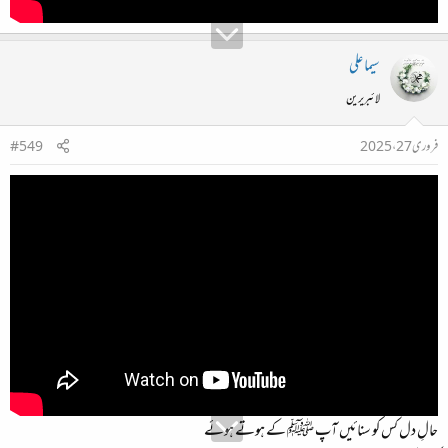
سیما علی
لائبریرین
فروری 27، 2025
#549
حالِ دل کس کو سنائیں آپ ﷺ کے ہوتے ہوئے