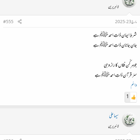
لائبریرین
مارچ 23، 2025
#555
شرطِ ایمان ذاتِ احمد ﷺ ہے
جانِ جانان ذاتِ احمد ﷺ ہے
جوہرِ کُن فکاں کا راز وہی
سرّ قرآن ذاتِ احمد ﷺ ہے
دائم
1
سیما علی
لائبریرین