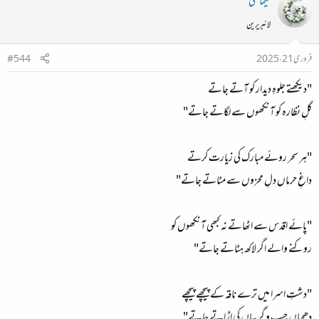
سیما علی
لائبریرین
فروری 21، 2025
#544
"دیکھتے جلوہِ دیدار کو آتے جاتے
گلِ نظارہ کو آنکھوں سے لگاتے جاتے"
"ہر سحر روئے مبارک کی زیارت کرتے
داغِ حرماں دلِ محزوں سے مٹاتے جاتے"
"پائے اقدس سے اٹھاتے نہ کبھی آنکھوں کو
روکنے والے اگر لاکھ ہٹاتے جاتے"
"دشتِ اسرا میں ترے ناقہ کے پیچھے پیچھے
دھجیاں جیب و گریباں کی اڑاتے جاتے"