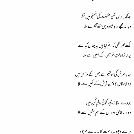
بھٹک رہی تھی حقیقت کی جُستجو میں نظر
درِ اِلٰہ مجھے راہِ شاہِ دیںﷺ سے ملا
کِسے خبر تھی کہ ہم کیا ہیں یہ جہاں کیا ہے
یہ راز دولتِ قرآن کے امیں سے ملا
بہارِ عرش کی خُوشبو ہے جس کے دامن میں
وہ لا مکاں کا چمن فرش کے مکیں سے ملا
جو دے سکا نہ مجھے کوئی عالمِ کُن میں
وہ راز خالقِ دوراں کے ہم نشیں سے ملا
مِرے وجود پہ رحمت کا سایہ ہے موجود