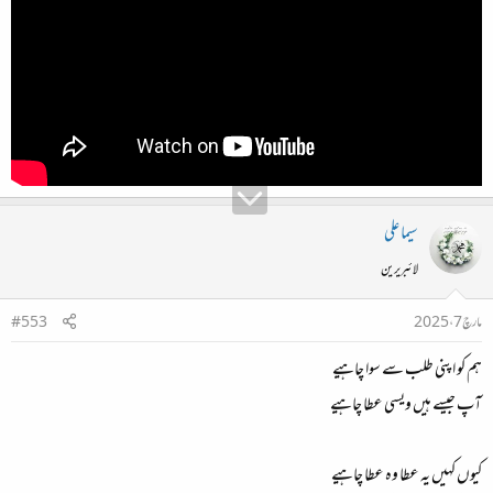
سیما علی
لائبریرین
مارچ 7، 2025
#553
ہم کو اپنی طلب سے سوا چاہیے
آپ جیسے ہیں ویسی عطا چاہیے
کیوں کہیں یہ عطا وہ عطا چاہیے