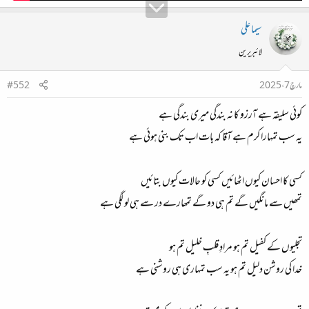
سیما علی
لائبریرین
مارچ 7، 2025
#552
کوئی سلیقہ ہے آرزو کا نہ بندگی میری بندگی ہے
یہ سب تمہارا کرم ہے آقا کہ بات اب تک بنی ہوئی ہے
کسی کا احسان کیوں اٹھائیں کسی کو حالات کیوں بتائیں
تمھیں سے مانگیں گے تم ہی دو گے تمھارے در سے ہی لو لگی ہے
تجلیوں کے کفیل تم ہو مرادِ قلبِ خلیل تم ہو
خدا کی روشن دلیل تم ہو یہ سب تمہاری ہی روشنی ہے