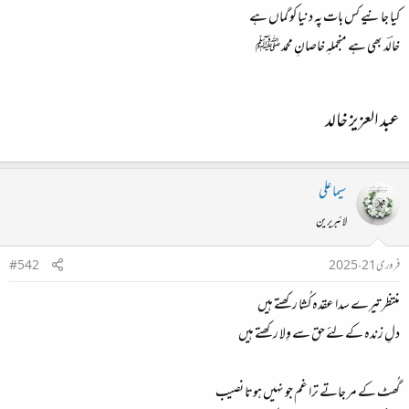
کیا جانیے کس بات پہ دنیا کو گماں ہے
خالؔد بھی ہے منجملہِ خاصانِ محمد ﷺ
عبد العزیز خالد​
سیما علی
لائبریرین
فروری 21، 2025
#542
منتظر تیرے سدا عقدہ کُشا رکھتے ہیں
دلِ زندہ کے لئے حق سے وِلا رکھتے ہیں
گُھٹ کے مر جاتے ترا غم جو نہیں ہوتا نصیب