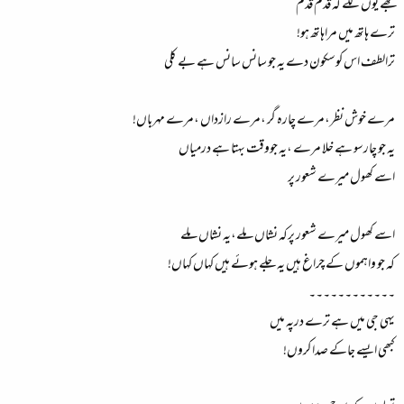
مجھے یوں لگے کہ قدم قدم
ترے ہاتھ میں مراہاتھ ہو!
ترالطف اس کوسکون دے یہ جو سانس سانس ہے بے کلی
مرے خوش نظر،مرے چارہ گر ،مرے رازداں ،مرے مہرباں!
یہ جو چارسو ہے خلا مرے ،یہ جووقت بہتا ہے درمیاں
اسے کھول میرے شعور پر
اسے کھول میرے شعور پرکہ نشاں ملے،یہ نشاں ملے
کہ جو واہموں کے چراغ ہیں یہ جلے ہوئے ہیں کہاں کہاں!
۔۔۔۔۔۔۔۔۔۔۔۔
یہی جی میں ہے ترے درپہ میں
کبھی ایسے جاکے صدا کروں!