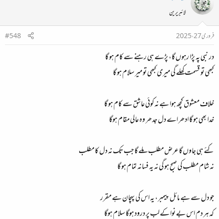
لائبریرین
فروری 27، 2025
#548
در نبی پہ پڑا رہوں گا، پڑے ہی رہنے سے کام ہو گا
کبھی تو قسمت کھلے گی میری کبھی تو میر سلام ہو گا
خلاف معشوق کچھ ہوا ہے نہ کوئی عاشق سے کام ہو گا
خدا بھی ہو گا ادھر اے دل جدھر وہ عالی مقام ہوگا
کئے ہی جاوں گا عرض مطلب ملے گا جب تک نہ دل کا مطلب
نہ شام مطلب کی صبح ہو گی نہ یہ فسانہ تمام ہو گا
جو دل سے ہے مائل پیمبر، یہ اس کی پہچان ہے مقرر
کہ ہر دم اس بے نوا کے لب پر درود ہوگا سلام ہوگا