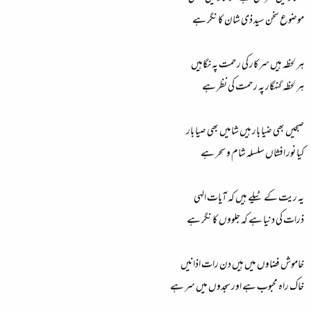
موضوع سخن سید ذی شان کا نگر ہے
ہر لحظہ ہیں سرکار کی رحمت پہ نگاہیں
ہر لحظہ گنہگار پہ رحمت کی نظر ہے
صبحیں بھی ضیا بار ہیں شامیں بھی صیا بار
کیا نور افشاں سلسلہ شام و سحر ہے
یہ ریت کے ٹیلے ہیں کہ آیات الہی
ذرات کی دنیا ہے کہ جلووں کا نگر ہے
خاموش فضاوں میں ہیں دن رات اذانیں
خاک راہ محبوب ہے اور سجدوں میں سر ہے