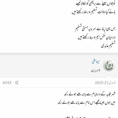
نوجواں سینے سے برچھی کو نکالا کیسے
ہائے کیا دولتِ تسلیم و رضا رکھتے ہیں
بس یہی اپنا ہے سرمایہ ہستی تسنیم
درمیانِ نفسِ بیم و رجا رکھتے ہیں
تسنیم عابدی
سیما علی
لائبریرین
فروری 21، 2025
#543
شہرطیبہ کے دروبام سے باندھے ہوئے رکھ
میں ہوں جیسامجھے اس نام سے باندھے ہوئے رکھ