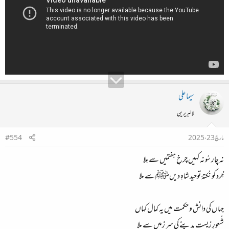
سیما علی
لائبریرین
مارچ 23، 2025
#554
نہ چار سُو نہ کہیں چرخِ ہفتمیں سے مِلا
خِرد کو نُکتۂ توحید شاہِ دیںﷺ سے ملا
جہاں کی دانش و حکمت میں یہ کمال کہاں
شُعورِ زیست مدینے کی سر زمیں سے ملا