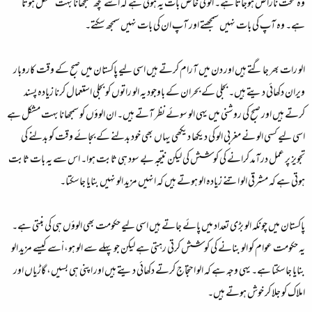
وہ سخت ناراض ہوجاتا ہے۔ الو کی خاص بات یہ ہوتی ہے کہ اْسے کچھ سمجھانا بہت مشکل ہوتا
ہے۔ وہ آپ کی بات نہیں سمجھتے اور آپ ان کی بات نہیں سمجھ سکتے۔
الو رات بھر جاگتے ہیں اور دن میں آرام کرتے ہیں اسی لیے پاکستان میں صبح کے وقت کاروبار
ویران دکھائی دیتے ہیں۔ بجلی کے بحران کے باوجود یہ الو راتوں کو بجلی استعمال کرنا زیادہ پسند
کرتے ہیں اور صبح کی روشنی میں یہی الو سوئے نظر آتے ہیں۔ ان الوؤں کو سمجھانا بہت مشکل ہے
اسی لیے کسی الو نے مغربی الو کی دیکھا دیکھی یہاں بھی خود بدلنے کے بجائے وقت کو بدلنے کی
تجویز پر عمل درآمد کرانے کی کوشش کی لیکن نتیجہ بے سود ہی ثابت ہوا۔ اس سے یہ بات ثابت
ہوتی ہے کہ مشرقی الو اتنے زیادہ الو ہوتے ہیں کہ انہیں مزید الو نہیں بنایا جاسکتا۔
پاکستان میں چونکہ الو بڑی تعداد میں پائے جاتے ہیں اسی لیے حکومت بھی الوؤں ہی کی بنتی ہے۔
یہ حکومت عوام کو الو بنانے کی کوشش کرتی رہتی ہے لیکن جو پہلے سے الو ہو، اْسے کیسے مزید الو
بنایا جاسکتا ہے۔ یہی وجہ ہے کہ الو احتجاج کرتے دکھائی دیتے ہیں اور اپنی ہی بسیں، گاڑیاں اور
املاک کو جلا کر خوش ہوتے ہیں۔