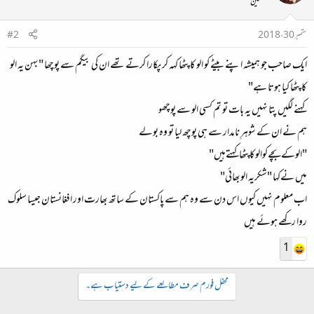
محفلین
ستمبر 30، 2018
#2
ایک صاحب جو ہمیشہ اپنے بیٹے کو الو کا پٹھا کہہ کر پکارا کرتے تھے ان کی بیگم سے پوچھا "بہن یہ الو
کا پٹھا کیا ہوتا ہے"
کہنے لگیں پتا نہیں یہ بات تو تم کسی الو سے پوچھو
ہم نے ان کے شوہرِ نامدار سے ہی پوچھ لیا تو وہ بولے
"الوکےبچےکوالوکاپٹھاکہتےہیں"
میں نےکہا "شکریہ الوبھائی"
اب معلوم نہیں کیوں اس دن سے وہ ہم سے پاکستان کے ساتھ بھارت اور افغانستان جیسا سلوک
روا رکھے ہوئے ہیں
1
محفل فورم صرف مطالعے کے لیے دستیاب ہے۔