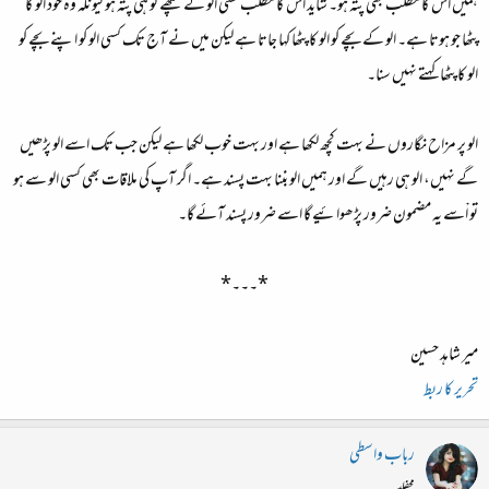
ہمیں اس کا مطلب بھی پتہ ہو۔ شاید اس کا مطلب کسی الو کے پٹھے کو ہی پتہ ہو کیونکہ وہ خود الو کا
پٹھا جو ہوتا ہے۔ الو کے بچے کو الو کا پٹھا کہا جاتا ہے لیکن میں نے آج تک کسی الو کو اپنے بچے کو
الو کا پٹھا کہتے نہیں سنا۔
الو پر مزاح نگاروں نے بہت کچھ لکھا ہے اور بہت خوب لکھا ہے لیکن جب تک اسے الو پڑھیں
گے نہیں، الو ہی رہیں گے اور ہمیں الو بننا بہت پسند ہے۔ اگر آپ کی ملاقات بھی کسی الو سے ہو
تو اْسے یہ مضمون ضرور پڑھوائیے گا اسے ضرور پسند آئے گا۔
*۔۔۔*​
میر شاہد حسین
تحریر کا ربط
رباب واسطی