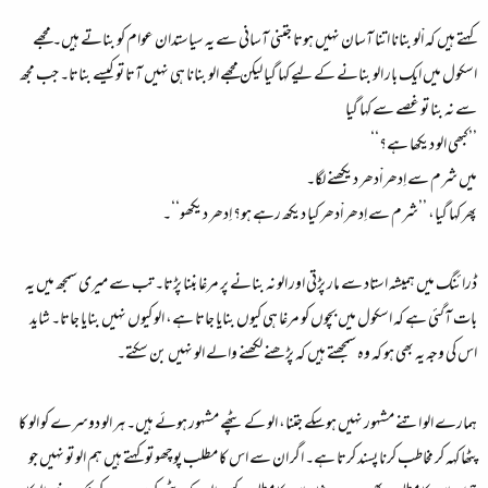
کہتے ہیں کہ اْلو بنانا اتنا آسان نہیں ہوتا جتنی آسانی سے یہ سیاستدان عوام کو بناتے ہیں۔ مجھے
اسکول میں ایک بار الو بنانے کے لیے کہا گیا لیکن مجھے الو بنانا ہی نہیں آتا تو کیسے بناتا۔ جب مجھ
سے نہ بنا تو غصے سے کہا گیا
’’کبھی الو دیکھا ہے؟‘‘
میں شرم سے اِدھر اْدھر دیکھنے لگا۔
پھر کہا گیا، ’’شرم سے اِدھر اْدھر کیا دیکھ رہے ہو؟ اِدھر دیکھو‘‘۔
ڈرائنگ میں ہمیشہ استاد سے مار پڑتی اور الو نہ بنانے پر مرغا بننا پڑتا۔ تب سے میری سمجھ میں یہ
بات آگئی ہے کہ اسکول میں بچوں کو مرغا ہی کیوں بنایا جاتا ہے، الو کیوں نہیں بنایا جاتا۔ شاید
اس کی وجہ یہ بھی ہو کہ وہ سمجھتے ہیں کہ پڑھنے لکھنے والے الو نہیں بن سکتے۔
ہمارے الو اتنے مشہور نہیں ہوسکے جتنا، الو کے پٹھے مشہور ہوئے ہیں۔ ہر الو دوسرے کو الو کا
پٹھا کہہ کر مخاطب کرنا پسند کرتا ہے۔ اگر ان سے اس کا مطلب پوچھو تو کہتے ہیں ہم الو تو نہیں جو