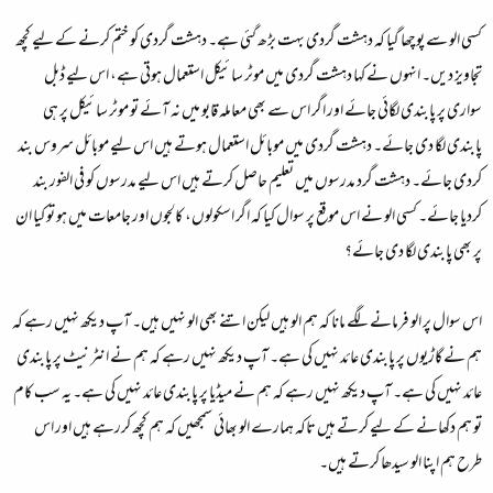
کسی الو سے پوچھا گیا کہ دہشت گردی بہت بڑھ گئی ہے۔ دہشت گردی کو ختم کرنے کے لیے کچھ
تجاویز دیں۔ انہوں نے کہا دہشت گردی میں موٹر سائیکل استعمال ہوتی ہے، اس لیے ڈبل
سواری پر پابندی لگائی جائے اور اگر اس سے بھی معاملہ قابو میں نہ آئے تو موٹر سائیکل پر ہی
پابندی لگا دی جائے۔ دہشت گردی میں موبائل استعمال ہوتے ہیں اس لیے موبائل سروس بند
کردی جائے۔ دہشت گرد مدرسوں میں تعلیم حاصل کرتے ہیں اس لیے مدرسوں کو فی الفور بند
کردیا جائے۔ کسی الو نے اس موقع پر سوال کیا کہ اگر اسکولوں، کالجوں اور جامعات میں ہو تو کیا ان
پر بھی پابندی لگا دی جائے؟
اس سوال پر الو فرمانے لگے مانا کہ ہم الو ہیں لیکن اتنے بھی الو نہیں ہیں۔ آپ دیکھ نہیں رہے کہ
ہم نے گاڑیوں پر پابندی عائد نہیں کی ہے۔ آپ دیکھ نہیں رہے کہ ہم نے انٹرنیٹ پر پابندی
عائد نہیں کی ہے۔ آپ دیکھ نہیں رہے کہ ہم نے میڈیا پر پابندی عائد نہیں کی ہے۔ یہ سب کام
تو ہم دکھانے کے لیے کرتے ہیں تاکہ ہمارے الو بھائی سمجھیں کہ ہم کچھ کررہے ہیں اور اس
طرح ہم اپنا الو سیدھا کرتے ہیں۔