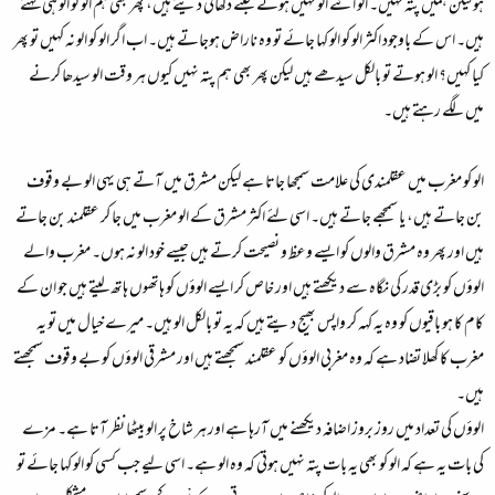
ہو لیکن ہمیں پتہ نہیں۔ الو اتنے الو نہیں ہوتے جتنے دکھائی دیتے ہیں، پھر بھی ہم الو کو الو ہی کہتے
ہیں۔ اس کے باوجود اکثر الو کو الو کہا جائے تو وہ ناراض ہوجاتے ہیں۔ اب اگر الو کو الو نہ کہیں تو پھر
کیا کہیں؟ الو ہوتے تو بالکل سیدھے ہیں لیکن پھر بھی ہم پتہ نہیں کیوں ہر وقت الو سیدھا کرنے
میں لگے رہتے ہیں۔
الو کو مغرب میں عقلمندی کی علامت سمجھا جاتا ہے لیکن مشرق میں آتے ہی یہی الو بے وقوف
بن جاتے ہیں، یا سمجھے جاتے ہیں۔ اسی لئے اکثر مشرق کے الو مغرب میں جا کر عقلمند بن جاتے
ہیں اور پھر وہ مشرق والوں کو ایسے وعظ و نصیحت کرتے ہیں جیسے خود الو نہ ہوں۔ مغرب والے
الوؤں کو بڑی قدر کی نگاہ سے دیکھتے ہیں اور خاص کر ایسے الوؤں کو ہاتھوں ہاتھ لیتے ہیں جو ان کے
کام کا ہو باقیوں کو وہ یہ کہہ کر واپس بھیج دیتے ہیں کہ یہ تو بالکل الو ہیں۔ میرے خیال میں تو یہ
مغرب کا کھلا تضاد ہے کہ وہ مغربی الوؤں کو عقلمند سمجھتے ہیں اور مشرقی الوؤں کو بے وقوف سمجھتے
ہیں۔
الوؤں کی تعداد میں روز بروز اضافہ دیکھنے میں آرہا ہے اور ہر شاخ پر الو بیٹھا نظر آتا ہے۔ مزے
کی بات یہ ہے کہ الو کو بھی یہ بات پتہ نہیں ہوتی کہ وہ الو ہے۔ اسی لیے جب کسی کو الو کہا جائے تو