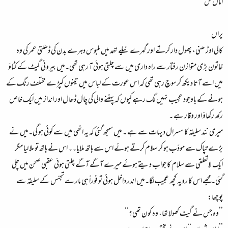
اماں ش
یراں
کالی اوڑ ھنی، پھول دار کرتے اور گہرے نیلے تہمد میں ملبوس دہرے بدن کی ڈھلتی عمر کی وہ
خاتون بڑ ی متوازن رفتار سے راہ داری میں سے چلتی ہوئی آ رہی تھی۔میں بیرونی گیٹ کے کٹاؤ
میں اسے آتا دیکھ کرسوچ رہی تھی کہ اس عورت کے لباس میں تینوں کپڑ ے مختلف رنگ کے
ہونے کے باوجود عجیب نہیں لگ رہے کیوں کہ پہننے والی کی چال ڈھال اور انداز میں ایک خاص
رکھ رکھاؤ اور وقار ہے ۔
میری نند سلیقہ کا سسرال دیہات سے ہے ۔ میں سمجھ گئی کہ یہ انھی میں سے کوئی ہو گی۔میں نے
بڑ ے تپاک سے مودٔب ہو کر سلام کرتے ہوئے اس سے ہاتھ ملایا۔۔ اس نے ہاتھ تو ملا لیا مگر
ایک لاتعلقی سے سلام کا جواب دیتے ہوئے میرے آگے آگے چلتی ہوئی عقبی صحن میں چلی
گئی۔مجھے اس کا رویہ کچھ عجیب لگا۔میں اندر داخل ہوئی تو فوراً ہی مارے تجسّس کے سلیقہ سے
پوچھا:
’’وہ جس نے گیٹ کھولا تھا، وہ کون تھی؟‘‘