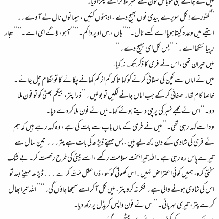
میں نے جاتے ہی موبائل فون سے نمبر ملا کر اسے پکڑ ا دیا۔
’’گفورے ! کل سویرے بیدی نوں بھیج دے ، اوہنوں کئیں ، سیما نوں نال لے آوے ۔۔
ایتھے میں وعدہ کیتا ہویا اے کسے نال۔‘‘ ’’ہاں ، بس اوپر دا کم۔‘‘ ’’آہو، لاگے ای اے ۔‘‘ ’’ہجار
رپیا تنکھا اے ۔‘‘ ’’بس کل ای بھیج دے ۔‘‘
میں حیران تھی، اس نے فری کا ذکر تک نہ کیا۔
میں نے اماں سے کچن کی صفائی کرنے کو کہا تا کہ کم از کم کھانے پکانے کا تو نظام چل جائے ۔
خاصا کام تھا۔ صفائی کر کے جب اماں جانے لگیں تو بولیں ۔ ’’ذرا پتر، بیگم بھٹی کو تو فون ملا
دو۔‘‘ اس نے مجھے نمبر کی پرچی دیتے ہوئے کہا۔ میں نے فون ملا کر دے دیا۔
وہ اسے کہہ رہی تھی۔’’ میں نے فری کے ماں باپ سے بات کی ہے ، وہ کہہ رہے ہیں کہ ہم
نے فری کی شادی کے دن رکھ لیے ہیں ، بس مہینے ڈیڑ ھ کی بات ہے پتر۔۔۔ تین سال سے
تیرے پاس رہ رہی ہے ۔اللہ تیرا بخت سلامت رکھے ، اسے بیٹی کی طرح رخصت کر۔ بے شک
سختی کرو، ہمیں کوئی اعتراض نہیں ۔اس کھوتی کو کہو، ذرا عقل مَتّ کرے ۔۔۔ ڈیڑ ھ مہینے بعد تو
اس کی شادی ہونے والی ہے ۔ فکر نہ کرو پتر، میں کل آ کر اسے سمجھا جاؤں گی۔‘‘ ’’اللہ تیرا بھال
کرے پتر، تیری مہربانی۔‘‘ اس نے فون واپس کریڈل پر رکھ دیا۔