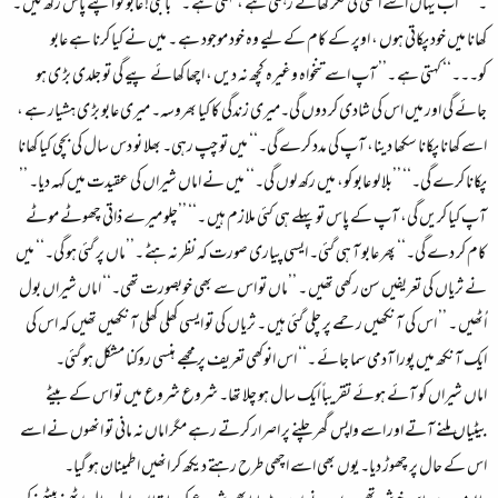
۔‘‘ ’’ اب یہاں اسے انھی کی فکر کھائے رہتی ہے ، کہتی ہے ۔’’ باجی! عابو کو اپنے پاس رکھ لیں ۔
کھانا میں خود پکاتی ہوں ، اوپر کے کام کے لیے وہ خود موجود ہے ۔ میں نے کیا کرنا ہے عابو
کو۔۔۔‘‘ کہتی ہے ۔’’ آپ اسے تنخواہ وغیرہ کچھ نہ دیں ، اچھا کھائے پیے گی تو جلدی بڑ ی ہو
جائے گی اور میں اس کی شادی کر دوں گی۔میری زندگی کا کیا بھروسہ۔ میری عابو بڑ ی ہشیار ہے ،
اسے کھانا پکانا سکھا دینا، آپ کی مدد کرے گی۔‘‘ میں تو چپ رہی۔ بھلا نو دس سال کی بچی کیا کھانا
پکانا کرے گی۔‘‘ ’’بلا لو عابو کو، میں رکھ لوں گی۔‘‘ میں نے اماں شیراں کی عقیدت میں کہہ دیا۔ ’’
آپ کیا کریں گی، آپ کے پاس تو پہلے ہی کئی ملازم ہیں ۔‘‘ ’’چلو میرے ذاتی چھوٹے موٹے
کام کر دے گی۔‘‘ پھر عابو آ ہی گئی۔ ایسی پیاری صورت کہ نظر نہ ہٹے ۔’’ماں پر گئی ہو گی۔‘‘ میں
نے ثریاں کی تعریفیں سن رکھی تھیں ۔ ’’ماں تو اس سے بھی خوبصورت تھی۔‘‘ اماں شیراں بول
اُٹھیں ۔ ’’ اس کی آنکھیں رحمے پر چلی گئی ہیں ۔ ثریاں کی تو ایسی کھلی کھلی آنکھیں تھیں کہ اس کی
ایک آنکھ میں پورا آدمی سما جائے ۔‘‘ اس انوکھی تعریف پر مجھے ہنسی روکنا مشکل ہو گئی۔
اماں شیراں کو آئے ہوئے تقریباً ایک سال ہو چلا تھا۔ شروع شروع میں تو اس کے بیٹے
بیٹیاں ملنے آتے اور اسے واپس گھر چلنے پر اصرار کرتے رہے مگر اماں نہ مانی تو انھوں نے اسے
اس کے حال پر چھوڑ دیا۔ یوں بھی اسے اچھی طرح رہتے دیکھ کر انھیں اطمینان ہو گیا۔