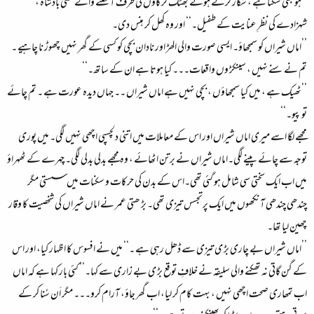
’’ہو بھی سکتا ہے ، شکار کرتے ہوئے بھٹک کر گاؤں کی طرف آ نکلنے والے کسی بادشاہ ،
شہزادے کی نظرِ عنایت کے طفیل۔‘‘ اور وہ کھل کر ہنس دی۔
’’اماں شیراں کو سمجھاؤ۔ ایسی صورت والی الھڑ اور نادان بچی کو کسی کے گھر نہیں چھوڑ نا چاہیے ۔
تم نے سنے نہیں ، سینکڑ وں واقعات۔۔۔ کیا ہوتا ہے ان کے ساتھ۔‘‘
’’ٹھیک ہے ، میں کیا سمجھاؤں ، بچی نہیں ہے اماں شیراں ۔۔ جہاں دیدہ عورت ہے ۔ تم چائے
تو پیو۔‘‘
مجھے لگا اسے میری اماں شیراں اور اس کے معاملات میں اتنی دلچسپی اچھی نہیں لگی۔ میں پوری
توجہ سے چائے پینے لگی۔اماں شیراں نے برتن اٹھائے ، وہ مجھے بدلی بدلی لگی۔ چہرے کے ٹھہراؤ
میں اب ایک سختی سی شامل ہو گئی تھی۔اس کے بدن کی حرکات و سکنات میں سستی مگر
چندھی چندھی آنکھوں میں ایک پرتجسس تیزی تھی۔ بڑ ھتی عمر نے اماں شیراں کی شخصیت کا وقار
چھین لیا تھا۔
’’اماں شیراں بے چاری بڑ ی تیزی سے ڈھل رہی ہے ۔‘‘ میں نے افسوس کا اظہار کیا، اور اس
کے گن گاتی نہ تھکنے والی سلیقہ نے خلافِ توقع بڑ ی بے زاری سے کہا۔’’ کئی بار کہا ہے کہ اماں
اب تمھاری صحت اچھی نہیں ، بہت کام کر لیا، اب گھر جاؤ، آرام کرو۔۔۔ مگر اَن سُنا کر کے