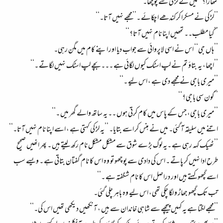
تمھارا؟‘‘ میں نے لڑ کی سے پوچھا۔
’’لڑ کی نے مسکرا کر کندھے ا چکائے ۔’’مجھے نہیں آتا۔‘‘
’’کیا مطلب۔۔ تمھیں اپنا نام نہیں آتا؟‘‘
’’ہاں جی‘‘ اس نے اسی لاپروائی سے جواب دیا اور اپنے کام میں مگن رہی۔
’’اچھا، یہ بتاؤ تم نے لپ اسٹک کیوں لگائی ہے ۔۔۔ بچے لپ اسٹک نہیں لگاتے ۔‘‘
’’میری باجی نے مجھے دی ہے ، اس لیے ۔‘‘
’’کون سی باجی؟‘‘
’’میری باجی، جس کے پاس میں کام کرتی ہوں ۔۔ یہ ساتھ والے گھر میں ۔‘‘
اتنے میں سلیقہ آ گئی۔ میں نے ہنس کر اسے بتایا۔ ’’یہ لڑ کی کہتی ہے ، اسے اپنا نام نہیں آتا۔‘‘
’’ٹھیک کہہ رہی ہے ۔یہ لوگ بڑ ے شوق سے مشکل مشکل نام رکھ لیتے ہیں ۔ پھر انھیں صحیح
طرح ادا نہیں کر پاتے ۔ اس کی دادی سے پوچھو تو وہ اس کا نام گفتان بتاتی ہے ۔ ویسے سب
اسے گپھو کہتے ہیں اور دراصل اس کا نام شگفتہ ہے ۔‘‘
تب تک گپھو جھاڑ و لگا چکی تھی، اس لیے وہ باہر چلی گئی۔
’’مجھے لگتا ہے یہ کہیں پیچھے سے شاہی خاندان سے ہیں ، آنکھیں دیکھی تھیں اس کی۔‘‘