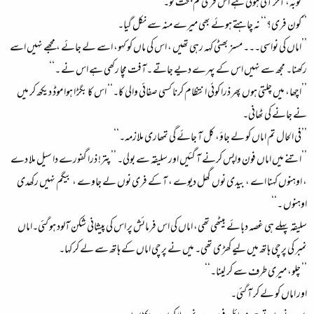
’’توبہ، آخر آئی ہوئی ہے اس فری کم بخت کو۔‘‘
’’کون فری؟‘‘ نہ چاہتے ہوئے بھی میرے منہ سے نکل گیا۔
’’اماں کی نواسی۔۔۔ مسز بھٹی کہہ رہی تھیں ، اس کی ماں کو کہو، اسے لے جائے ، مجھے نہیں اسے
رکھنا۔ مجھ سے نہیں اس کے پہرے دیے جاتے ۔آفت مچا رکھی ہے اس نے ۔‘‘
’’اچھا، میں چلتی ہوں پھر ذرا کوئی انتظام کرنا کسی صفائی والی کا۔‘‘ اس کا بگڑ ا ہوا موڈ دیکھ کر میں
نے جانے کی ٹھانی۔
’’فی الحال تم اماں کو لے جاؤ، کل آ جائے گی تمھاری ملازمہ۔‘‘
’’اتنے میں اماں فون واپس کرنے آ گئیں اور سلیقہ سے بولی۔ ’’پتر! ذرا گفورے دا سیل ملا دے
، اوہنوں کہنا اے ، بیدی نوں گھل دیوے ، آ کے فری نوں لے جاوے ، بیگم نہیں رکھدی
اوہنوں ۔‘‘
سلیقہ پہلے ہی غصہ دبائے بیٹھی تھی، اماں کی اس فرمائش پر اس کی پیشانی شکن آلود ہو گئی۔اماں
نمبر کی پرچی ہاتھ میں لیے کھڑ ی تھی۔ میں نے پرچی اماں کے ہاتھ سے لے کر کہا۔
’’ چلو، میری طرف سے کر لینا۔‘‘
اور اماں کو لے کر آ گئی۔