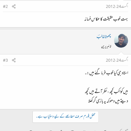
اگست 24، 2012
#2
بہت خوب حقیقت کا عکاس فسانہ
چھوٹاغالبؔ
لائبریرین
اگست 24، 2012
#3
استاد جی کیا خوب فرما گئے ہیں:۔
ہیں کواکب کچھ ، نظر آتے ہیں کچھ
دیتے ہیں دھوکہ یہ بازی گر کھلا
محفل فورم صرف مطالعے کے لیے دستیاب ہے۔