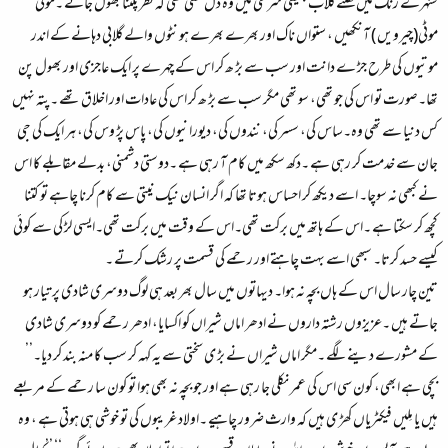
سنہرے رنگ میں کھلتے گلاب جیسی سرخی میں وہ دل کشی تھی کہ نظر پلٹنا بھول جائے ۔موٹی
موٹی(چیرویں ) آنکھیں ، ستواں ناک اور بھرے بھرے ہونٹوں والے گلابی دہانے کے اندر
موتیوں کی طرح جڑ ے دانت اور سب سے بڑ ھ کر اس کے چہرے پر ایک عاجزی اور بھول پن
تھا۔صورت تو اس کی جو تھی، سو تھی مگر سب سے بڑ ھ کر اس کی عادات اور اخلاق تھے ۔پتہ نہیں
کس دنیا سے تھی وہ۔ساس کی، سسر کی، نندوں کی، دیورانیوں کی، پاس پڑ وس کی، ہر ایک کی جی
جان سے خدمت کر رہی ہے ۔دکھ سکھ میں کام آ رہی ہے ۔دوستی دشمنی، بدلے مقابلے کا اس
نے کبھی نہ سوچا۔ اسے دیکھ کر احساس ہوتا تھا کہ اگر انسان نیک نیتی سے کام کرنا چاہے تو کتنا
کچھ کر سکتا ہے ۔اس کے ہاتھ میں برکت تھی۔اس کے وقت میں برکت تھی۔ایسی لڑ کی سے کوئی
کیسے حسد کرتا۔ سبھی اسے بہت چاہتے اور رحمے کی قسمت پر رشک کرتے ۔
تین چار سال اس کے ہاں بچہ نہ ہوا۔ دیہاتوں میں سال بھر بعد ہی لوگ دوسری شادی پر تیار ہو
جاتے ہیں ۔عزیزوں رشتہ داروں نے ادھر اماں شیراں کو اکسایا، ادھر رحمے کو دوسری شادی
کے مشورے دینے لگے ۔مگر اماں شیراں نے بڑ ی سختی سے یہ کہہ کر سب کا منہ بند کر دیا۔’’
بچی ہے ابھی، کون سی اس کی عمر نکلی جا رہی ہے اور جو بچہ نہ بھی ہوا تو کون سا رحمے کے مربعے
ہیں یا مِلیں فیکٹریاں کھڑ ی ہیں کہ وارث ضرور چاہیے ۔اولاد غریبوں کی تو خوشی ہی ہوتی ہے ، وہ