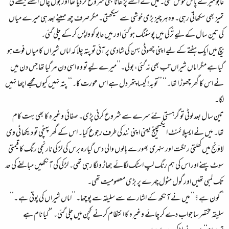
عابو میرے پاس خوش تھی۔ میں نے اسے پڑ ھانا بھی شروع کر دیا تھا اور بول چال اٹھنے بیٹھنے کی
تمیز بھی سکھاتی رہی۔ وہ ہر چیز بڑ ی خوشی سے سیکھتی۔ مگر صرف چھ مہینے بعد ہی میرے میاں
کی تین سال کے لیے تُرکی میں پوسٹنگ ہو گئی اور میں عابو کو واپس کر کے چلی گئی۔
بیچ میں ایک ہفتے کے لیے اپنی چھوٹی بہن کی شادی پر آئی تو پتہ چلا کہ اماں شیراں کا میاں فوت ہو
گیا ہے مگر اماں شیراں تب بھی نہ گئی، بولی۔’’میرے لیے تو وہ اسی دن مر گیا تھا جس دن میں
نے اس کا گھر چھوڑ ا تھا۔‘‘ ’’توبہ! کیسا پتھر دل ہے اس عورت کا۔‘‘ پتہ نہیں کیوں مجھے اچھا نہیں
لگا۔
تین سال بعد لوٹی تو گرہستی نئے سرے سے شروع کرنی پڑ ی۔ صفائی وغیرہ کا بھی بہت کام
تھا۔ میں نے ایمپلائمنٹ ایکسچینج یعنی اپنی نند کی طرف رجوع کیا۔ اس کے گھر پہنچی تو دیکھا ٹی وی
لاؤنج میں کھلتی رنگت اور سنہری بھورے بالوں والی دس گیارہ برس کی لڑ کی نارنجی رنگ کا قیمتی
سوٹ پہنے اور اس کی ہم رنگ لپ اسٹک لگائے جھاڑ و لگا رہی تھی۔ لڑ کی کی آنکھیں مبالغے کی حد
تک لمبی تھیں اور گول مٹول چہرے پر بڑ ی معصومیت تھی۔
’’کون ہے ؟‘‘ میں نے آنکھ کے اشارے سے سلیقہ سے پوچھا۔ ’’اماں شیراں کی پوتی ہے ۔‘‘
سلیقہ مختصر سا جواب دے کر چائے وغیرہ کا انتظام کرنے کچن میں چلی گئی۔ ’’کیا نام ہے