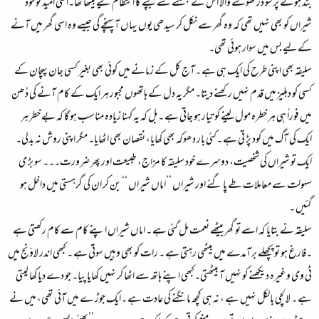
بند ہونے پر سو در کھولنے والا اس کے بھٹکنے سے بچنے کا انتظام کیے بیٹھا تھا۔اتنی امید تو خود
شیراں کو بھی نہیں تھی کہ وہ گھر سے نکل کر سیدھی یوں یہاں آ پہنچے گی جیسے وہ اسی گھر میں آنے
کے لیے بس میں سوار ہوئی تھی۔
سلیقہ بھی اپنی طرح کی ایک ہی ہے ۔آج کل کے زمانے میں کوئی بھی بغیر کسی جان پہچان کے
کسی کو دہلیز میں قدم نہیں رکھنے دیتا۔ مگر یہ دل کے ہاتھوں مجبور ہر ایک کے کام آنے کی دُھن
میں فوراً ہی ہر خطرہ مول لینے کو تیار ہو جاتی ہے ۔بل کہ یہ کہنا زیادہ مناسب ہو گا کہ بے خطر ہر
ایک کی آگ میں کود پڑ تی ہے ۔کئی بار دھوکہ بھی کھایا، نقصان بھی اٹھایا۔ مگر اپنی روش نہ بدلی۔
ایک تو شیراں کی شخصیت، دوسرے خود سلیقہ کا مزاج، طبیعت اور پھر ضرورت۔۔۔ سو بڑ ی
سہولت سے معاملات طے پا گئے اور شیراں ’’اماں شیراں ‘‘ بن کر ان کی گرہستی میں داخل ہو
گئیں ۔
سلیقہ نے بتایا کہ اسے تو گھر بیٹھے نعمت مل گئی ہے ۔ اماں شیراں اپنے کام سے کام رکھتی ہے
۔فارغ ہو تو پچھلے برآمدے میں بیٹھی رہتی ہے ۔ رات کو بھی وہیں سوتی ہے ۔ کبھی اندر لاؤنج میں
ٹی وی وغیرہ دیکھنے کو نہیں آ بیٹھتی۔کبھی اپنے ہاتھ سے اٹھا کر نہیں کھایا پیا۔ جو دے دیا کھا لیتی
ہے ۔ لالچی بالکل نہیں ہے ، نہ ہی کچھ مانگنے کی عادت ہے ۔ایک جوڑ ے میں آئی تھی، میں نے