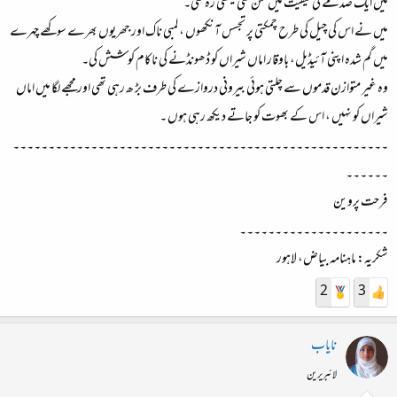
میں ایک صدمے کی کیفیت میں سُن سی بیٹھی رہ گئی۔
میں نے اس کی چیل کی طرح چمکتی پر تجسس آنکھوں ، لمبی ناک اور جھریوں بھرے سوکھے چہرے
میں گم شدہ اپنی آئیڈیل، باوقار اماں شیراں کو ڈھونڈنے کی ناکام کوشش کی۔
وہ غیر متوازن قدموں سے چلتی ہوئی بیرونی دروازے کی طرف بڑ ھ رہی تھی اور مجھے لگا میں اماں
شیراں کو نہیں ، اس کے بھوت کو جاتے دیکھ رہی ہوں ۔
۔۔۔۔۔۔۔۔۔۔۔۔۔۔۔۔۔۔۔۔۔۔۔۔۔۔۔۔۔۔۔۔۔۔۔۔۔۔۔۔۔۔۔۔۔۔۔۔۔۔۔۔۔
۔۔۔۔۔۔
فرحت پروین
۔۔۔۔۔۔۔۔۔۔۔۔۔۔۔۔۔۔۔۔۔
شکریہ: ماہنامہ بیاض، لاہور
2
3
نایاب
لائبریرین