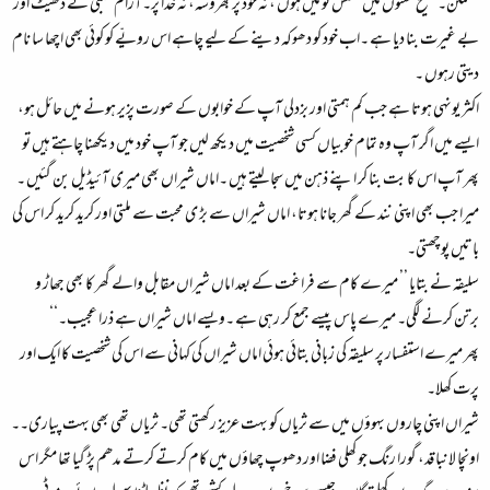
مطمئن۔ صحیح معنوں میں مفلس تو میں ہوں ، نہ خود پر بھروسہ، نہ خدا پر۔آرام طلبی نے ڈھیٹ اور
بے غیرت بنا دیا ہے ۔اب خود کو دھوکہ دینے کے لیے چاہے اس رویّے کو کوئی بھی اچھا سا نام
دیتی رہوں ۔
اکثر یونہی ہوتا ہے جب کم ہمتی اور بزدلی آپ کے خوابوں کے صورت پزیر ہونے میں حائل ہو،
ایسے میں اگر آپ وہ تمام خوبیاں کسی شخصیت میں دیکھ لیں جو آپ خود میں دیکھنا چاہتے ہیں تو
پھر آپ اس کا بت بنا کر اپنے ذہن میں سجا لیتے ہیں ۔اماں شیراں بھی میری آئیڈیل بن گئیں ۔
میرا جب بھی اپنی نند کے گھر جانا ہوتا، اماں شیراں سے بڑ ی محبت سے ملتی اور کرید کرید کر اس کی
باتیں پوچھتی۔
سلیقہ نے بتایا ’’ میرے کام سے فراغت کے بعد اماں شیراں مقابل والے گھر کا بھی جھاڑ و
برتن کرنے لگی۔ میرے پاس پیسے جمع کر رہی ہے ۔ویسے اماں شیراں ہے ذرا عجیب۔‘‘
پھر میرے استفسار پر سلیقہ کی زبانی بتائی ہوئی اماں شیراں کی کہانی سے اس کی شخصیت کا ایک اور
پرت کھلا۔
شیراں اپنی چاروں بہوؤں میں سے ثریاں کو بہت عزیز رکھتی تھی۔ ثریاں تھی بھی بہت پیاری۔۔
اونچا لانبا قد، گورا رنگ جو کھلی فضا اور دھوپ چھاؤں میں کام کرتے کرتے مدھم پڑ گیا تھا مگر اس