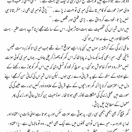
دو جوڑ ے بنوا دیے ہیں تو بہت منع کرتی رہی کہ ایک ہی بہت ہے ۔ ’’بھئی ایسی رعب داب
والی معزز عورت کو کام بتانے کی میری تو ہمت نہ پڑ ے ۔‘‘ ’’پڑ تی تو میری بھی نہ، مگر بتانا ہی
نہیں پڑ تا، خود سے کر دیتی ہے ۔ بڑ ی محنتی اور مخلص ہے ۔‘‘
میں اماں شیراں کی شخصیت سے بہت متاثر ہوئی۔ اس کے سامنے مجھے اپنا آپ بہت حقیر ، بہت
چھوٹا لگا اور میں بے حد اداس ہو گئی۔
عائلی زندگی کے گزشتہ برسوں میں کئی بار ایسے مواقع آئے تھے جب میری انا کو زبردست ٹھیس
پہنچی تھی۔ میرا بھی کیسا کیسا دل نہ چاہا تھا کہ اس گھر کو چھوڑ کر چلی جاؤں ۔ جہاں میری کوئی عزت
نہیں مگر رو دھو کر خاموش ہو گئی۔ یہ سوچ کر خود کو تسلی دی کہ میں اس گھر کو جوڑ ے رکھنے کے
لیے اولاد کے سکھ کے لیے یہ قربانی دے رہی ہوں ۔لیکن اماں شیراں کی کہانی سن کر مجھے اپنے
دل میں اعتراف کرنا پڑ ا کہ گھر اور بچوں کے لیے قربانی کے علاوہ دُور کہیں اندر سے علیحدگی کی
صورت میں عملی زندگی کی مشکلات کا ڈر بھی ہوتا تھا۔سو ڈھیٹ بن کر ٹال جاتی اور زندگی پھر
معمول کے مطابق چل پڑ تی۔
گھر پہنچ کر بھی بجھی بجھی سی رہی۔یہ ہوتی ہے عزتِ نفس اور یہ ہوتا ہے اپنی ذات پر اعتماد اور
خدا پر بھروسہ۔ میرے پاس تو ان تینوں میں سے ایک بھی نہیں ۔وہ تو مالامال ہے ، پرُ اعتماد،