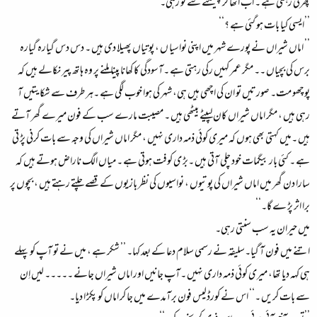
پھرتی رہتی ہے ۔ اب اٹھا کر پھینکنے سے تو رہی۔‘‘
’’ایسی کیا بات ہو گئی ہے ؟‘‘
’’ اماں شیراں نے پورے شہر میں اپنی نواسیا ں ، پوتیاں پھیلا دی ہیں ۔ دس دس گیارہ گیارہ
برس کی بچیاں ۔۔ مگر عمر کہیں رکی رہتی ہے ۔آسودگی کا کھانا پینا ملنے پر وہ ہاتھ پیر نکالے ہیں کہ
پوچھو مت۔ صورتیں تو ان کی اچھی ہیں ہی، شہر کی ہوا خوب لگی ہے ۔ہر طرف سے شکایتیں آ
رہی ہیں ، مگر اماں شیراں کان لپیٹے بیٹھی ہیں ۔ مصیبت مارے سب کے فون میرے گھر آتے
ہیں ۔میں کہتی بھی ہوں کہ میری کوئی ذمہ داری نہیں ، مگر اماں شیراں کی وجہ سے بات کرنی پڑ تی
ہے ۔ کئی بار بیگمات خود چلی آتی ہیں ۔بڑ ی کوفت ہوتی ہے ۔ میاں الگ ناراض ہوتے ہیں کہ
سارا دن گھر میں اماں شیراں کی پوتیوں ، نواسیوں کی نظر بازیوں کے قصے چلتے رہتے ہیں ، بچوں پر
برا اثر پڑ ے گا۔‘‘
میں حیران یہ سب سنتی رہی۔
اتنے میں فون آ گیا۔سلیقہ نے رسمی سلام دعا کے بعد کہا۔ ’’ شکر ہے ، میں نے تو آپ کو پہلے
ہی کہہ دیا تھا، میری کوئی ذمہ داری نہیں ۔آپ جانیں اور اماں شیراں جانے ۔۔۔۔۔ لیں اِن
سے بات کریں ۔‘‘ اس نے کورڈلیس فون برآمدے میں جا کر اماں کو پکڑ ا دیا۔