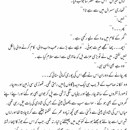
’’اماں شیراں ‘‘ اس نے مختصر سا جواب دیا۔
’’تمھاری سسرال میں سے ہے نا؟‘‘
’’نہیں !‘‘
’’پھر۔۔۔؟‘‘
’’گھر کے کام میں مدد کے لیے رکھی ہے ۔‘‘
’’اچھ۔۔۔چھا‘‘ مجھے حیرت ہوئی۔ ’’ویسے ہے بڑ ے رعب داب والی، کام کرنے والی بالکل
نہیں لگتی۔ میں نے تو بڑ ی عزت بل کہ عاجزی سے اسے سلام کیا ہے ۔‘‘
’’ وہ ہے بھی ایسی ہی۔‘‘
پھر چائے کے دوران اس نے مجھے اس کی پوری کہانی سنائی کہ۔۔۔
وہ ننکانہ صاحب کے قریب ہی ایک دیہہ(گاؤں ) میں رہتی تھی۔تھوڑ ی سی زمین اور دو چار
ڈھور ڈنگروں کے ساتھ چار بیٹے اور بیٹیاں تنگی ترشی سے پل کر جوان بھی ہو گئے اور اپنے اپنے
گھروں کے بھی ہو گئے ، سواے سب سے چھوٹی بیٹی کے جس کی شادی کی بات چل رہی تھی۔
میاں اس کی شادی بیٹی سے دُگنی سے بھی کچھ زیادہ عمر کے نکھٹو بھتیجے سے کرنا چاہتا تھا اور اماں
شیراں اسے جانتے بوجھتے ہوئے کنوئیں میں پھینکنے پر تیار نہ تھی۔جب کہ اس کے جوڑ کا اچھا رشتہ