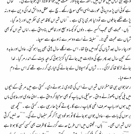
ویسے ہی آپس میں خوش ہیں ۔اللہ نے چاہا اور قسمت میں ہوا تو اولاد بھی ہو جائے گی۔‘‘ ’’کمال
ہے کوئی اَن پڑ ھ دیہاتی عورت ایسی اچھی سوچ رکھے ۔ سچ ہے عقل و دانش خدا کی دین ہے ورنہ
پڑ ھے لکھے جاہلوں سے تو دنیا بھری پڑ ی ہے ۔‘‘ اماں شیراں کا قد میری نظر میں اور بڑ ھ گیا۔
’’ہاں ، محبت بھی عجب اکسیر ہے ۔ دلوں کو کیسا وسیع اور خالص بنا دیتی ہے ۔اماں شیراں کو بھی
ثریاں سے محبت تھی نا۔‘‘ سلیقہ نے اسے دوسرے زاویے سے سوچا۔
اور چار سال بعد ثریاں کی گود میں بیٹا تھا۔ اس سے اگلے سال بیٹی بھی پیدا ہو گئی۔ عادل اور عابدہ
کے تین سال بعد پھر بچے کی ولادت میں جانے کیا گڑ بڑ ہوئی کہ بچہ پیٹ کے اندر مر گیا۔ خدا
جانے لڑ کا تھا کہ لڑ کی۔۔۔ ثریاں کو ہسپتال لے جانے کی تیاری کر رہے تھے کہ اس نے دم
دے دیا۔
رحما جوان ہی تھا مگر اماں شیراں نے اس کی شادی نہ ہونے دی۔ کہتی ہے میں مرغی کے بچوں
میں بلی کیوں چھوڑ نے دیتی۔سوتیلی ماں باپ کو بھی سوتیلا کر دیتی ہے ۔ اپنی عادی اور عابو کی ماں
میں ہوں اور باپ صرف انھی کا باپ رہے گا۔پوتے کو پڑ ھا رہی ہے ۔ کہتی ہے ۔’’ کچھ ہی
برسوں کی بات ہے ، عادل جوان ہو جائے گا تو بہو خود ہی آ کر گھر سنبھال لے گی۔‘‘ ’’حد نہیں کرتی
اماں شیراں بھی۔‘‘ ’’ہاں ، محبتوں میں اس طرح حد سے گزرنے کا ظرف بھی کسی کسی کا ہوتا ہے