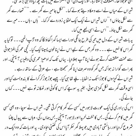
بھی موجود تھا۔اختلاف بڑ ھتا رہا۔ اور ایک دن اسی جھگڑ ے میں بات کچھ زیادہ ہی بڑ ھ گئی۔
شیراں کے میاں نے اسے دھکا دیتے ہوئے کہا۔’’نکل جا میرے گھر سے ۔‘‘ ’’تمھارے گھر
سے نکل جاؤں ؟‘‘ اماں شیراں نے ایک ایک لفظ پر زوردے کر کہا۔ ’’ہاں ، ہاں ۔۔۔ میرے
گھر سے نکل جاؤ۔‘‘ اس نے اسی لہجے میں کہا۔
یہ بات شیراں کے دل میں تیر کی طرح جا لگی اور اسے ایسا گہرا گھاؤ لگا کہ وہ تڑ پ اٹھی۔۔۔ تو کیا یہ
گھر اس کا نہیں ہے ۔۔۔ وہ گھر جس کے لیے اس نے اپنا خون پسینا ایک کیا۔ کچی عمر کی الھڑ جوانی
سے محنت مشقت کرتے ہوئے اپنا آپ بھلا دیا۔ یہاں تک کہ ادھیڑ عمری کی دہلیز پر آ پہنچی۔ اور
پھر اسے گوارا نہ ہوا کہ جس گھر کو وہ صرف اپنا گھر سمجھتا ہے ، بے عزتی کے ساتھ رہے ۔
شیراں نے کپڑ وں کا جوڑ ا تک نہ اٹھایا۔پلے تھا ہی کیا۔ پیسے جوڑ جوڑ کر کرائے کا بندوبست کیا اور
اسی وقت گھر سے نکل کھڑ ی ہوئی، بغیر یہ سوچے کہ اس کا کوئی اور ٹھکانہ تو ہے نہیں ۔۔۔ کہاں
جائے گی۔
اس کی برادری کی ایک عورت لا ہور میں کسی کے گھر کام کرتی تھی۔ شیراں نے سوچا، وہ بھی کسی
گھر میں کام کر لے گی۔بس کا ٹکٹ خریدا اور لا ہور آ پہنچی۔بس جہاں رکی، وہاں سے پیدل چلنا
شروع کر دیا اور رہائشی آبادی میں جو پہلا گھر نظر آیا اس کی گھنٹی بجا دی۔ یہ اور بات کہ وہ ایک در