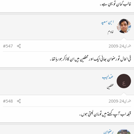
غالب گمان تو یہی ہے۔
ابن سعید
خادم
جنوری 24، 2009
#547
فی الحال تو رضوان بھائی ایک اور محفلین ہیں ان کا ذکر ہو رہا تھا۔
عندلیب
ع
محفلین
جنوری 24، 2009
#548
قبلہ اب آپ کہتے ہیں‌تو مان لیتی ہوں‌۔
رضوان