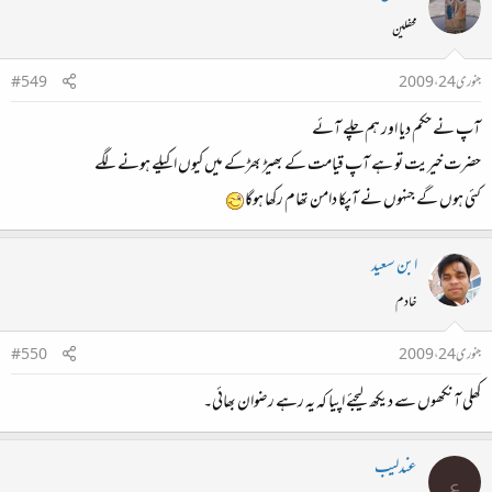
محفلین
جنوری 24، 2009
#549
آپ نے حکم دیا اور ہم چلے آئے
حضرت خیریت تو ہے آپ قیامت کے بھیڑ بھڑکے میں کیوں اکیلے ہونے لگے
کئی ہوں گے جنہوں نے آپکا دامن تھام رکھا ہوگا
ابن سعید
خادم
جنوری 24، 2009
#550
کھلی آنکھوں سے دیکھ لیجئے اپیا کہ یہ رہے رضوان بھائی۔
عندلیب
ع