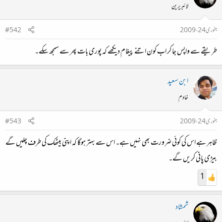
لائبریرین
جنوری 24، 2009
#542
طریقے سے واپس جا کر اب کون اتنے پیغام دیکھے کہ پوری بات پھر سے سمجھ سکے۔
ابن سعید
خادم
جنوری 24، 2009
#543
ظاہر ہے اس کی کوئی ضرورت بھی نہیں‌ ہے۔ اس سے بہتر ہوگا کہ اپنی بیٹھک کی طرف چلیں ‌گے
بیڑی پانی کریں گے۔
1
شمشاد