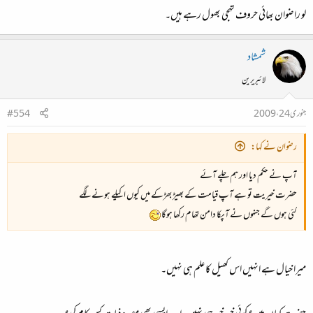
لو راضوان بھائی حروف تہجی بھول رہے ہیں‌۔
شمشاد
لائبریرین
جنوری 24، 2009
#554
رضوان نے کہا:
آپ نے حکم دیا اور ہم چلے آئے
حضرت خیریت تو ہے آپ قیامت کے بھیڑ بھڑکے میں کیوں اکیلے ہونے لگے
کئی ہوں گے جنہوں نے آپکا دامن تھام رکھا ہوگا
میرا خیال ہے انہیں اس کھیل کا علم ہی نہیں۔