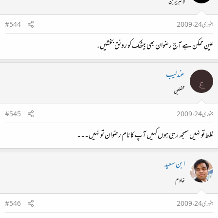
لائبریرین
جنوری 24، 2009
#544
عین ممکن ہے آج رضوان بھی بیٹھک کو رونق بخشیں۔
عندلیب
ع
محفلین
جنوری 24، 2009
#545
غلط تو نہیں سمجھ رہی ہوں کہیں آپ کا نام رضوان تو نہیں‌۔۔۔
ابن سعید
خادم
جنوری 24، 2009
#546