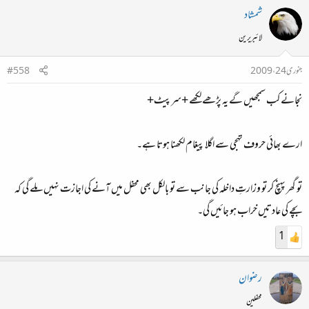
شمشاد
لائبریرین
جنوری 24، 2009
#558
نجانے کب سمجھیں گے یہ پڑھے لکھے +سرپیٹ+
ارے بھائی حروف تہجی سے اگلا پیغام لکھنا ہوتا ہے۔
تو گھر پہنچ کر تو وزارتِ داخلہ کی جانب سے تو بالکل بھی محفل میں آنے کی اجازت نہیں ملے گی کہ
بچے کی عادتیں خراب ہو جائیں گی۔
1
رضوان
محفلین