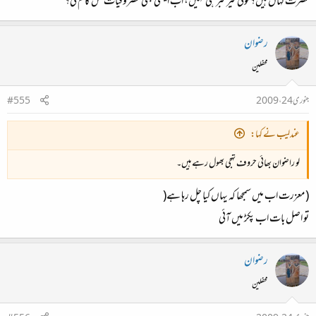
حضرت کہاں ہیں؟ کوئی خیر خبر ہی نہیں، اب ایسی بھی مصروفیات کس کام کی؟
رضوان
محفلین
جنوری 24، 2009
#555
عندلیب نے کہا:
لو راضوان بھائی حروف تہجی بھول رہے ہیں‌۔
( معزرت اب میں سمجھا کہ یہاں کیا چل رہا ہے(
تو اصل بات اب پکڑ میں آئی
رضوان
محفلین