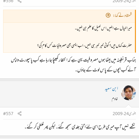
جنوری 24، 2009
#556
شمشاد نے کہا:
میرا خیال ہے انہیں اس کھیل کا علم ہی نہیں۔
حضرت کہاں ہیں؟ کوئی خیر خبر ہی نہیں، اب ایسی بھی مصروفیات کس کام کی؟
جناب قرنطینہ میں بیٹھا ہوں مصروفیت یہی ہے کہ انتطار کھینچا جارہا ہے کب پاسپورٹ واپس
آئے کب بچوں کے پاس لوٹ کے جاؤں۔
ابن سعید
خادم
جنوری 24، 2009
#557
نکمے نہیں آپ میری طرح اسی لئے اتنی جلدی سمجھ گئے۔ لیکن پھر غلطی کر گئے۔