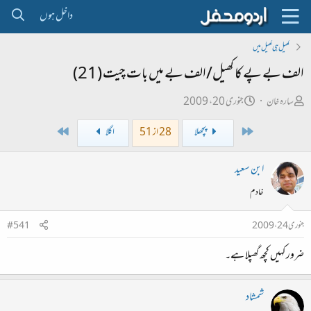
داخل ہوں
کھیل ہی کھیل میں
الف بے پے کا کھیل/الف بے میں بات چیت (21)
ص
ت
سارہ خان
جنوری 20، 2009
ا
ا
Last
First
پچھلا
28 از 51
اگلا
ح
ر
ب
ی
ابن سعید
ل
خ
خادم
ڑ
ا
ی
ب
جنوری 24، 2009
#541
ت
ضرور کہیں کچھ گھپلا ہے۔
د
ا
ء
شمشاد