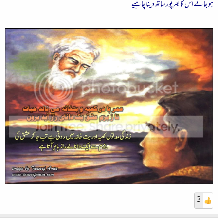
ہو جائے اس کا بھرپور ساتھ دینا چاہیے
3