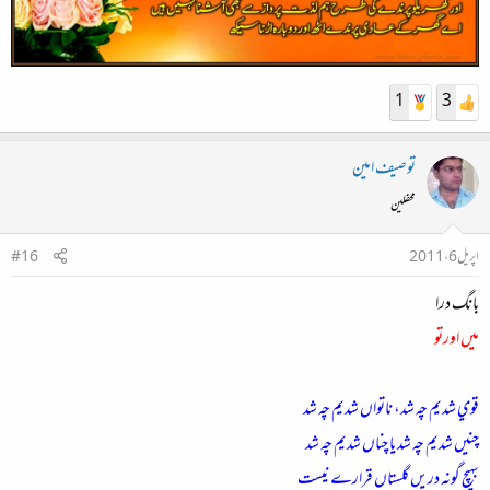
1
3
توصیف امین
محفلین
اپریل 6، 2011
#16
بانگ درا
ميں اورتو
قوي شديم چہ شد، ناتواں شديم چہ شد
چنيں شديم چہ شد يا چناں شديم چہ شد
بہيچ گونہ دريں گلستاں قرارے نيست