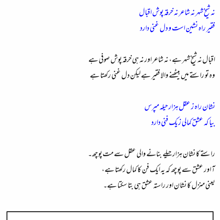
نہ شیخ شہر نہ شاعر نہ خرقہ پوش اقبال
فقیر راہ نشین است و دل غنی دارد
اقبال نہ شیخِ شہر ہے، نہ شاعر اور نہ ہی خرقہ پوش صوفی ہے
وہ تو راستے میں بیٹھنے والا فقیر ہے لیکن دل غنی رکھتا ہے
نشان راہ ز عقل ہزار حیلہ مپرس
بیا کہ عشق کمالی ز یک فنی دارد
راستے کا نشان ہزار حیلے بنانے والی عقل سے مت پوچھ۔
آ اور عشق سے پوچھ کہ یہ ایک فن کا کمال رکھتا ہے،
یعنی منزل کا نشان اور راستہ عشق ہی بتا سکتا ہے۔