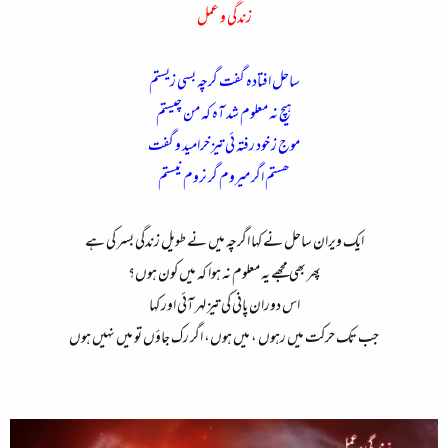
زندگی و عمل
ساحل افتادہ گفت گرچہ بسی زیستم
ہیچ نہ معلوم شد آہ کہ من چیستم
موج ز خود رفتہ ئی تیز خرامید و گفت
ھستم اگر میروم گر نروم نیستم
ایک ویران ساحل نے کہا اگرچہ میں نے طویل زندگی بسر کی ہے
پھر بھی مجھے یہ معلوم نہ ہوا کہ میں کون ہوں؟
اس دوران پانی کی تیز لہر آئی اور کہا
جب تک حرکت میں رہوں ، میں ہوں، اگر رک جاؤں تو میں نہیں ہوں