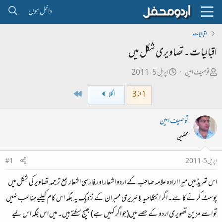
داخل ہوں
اقبالیات
اقبالیات ۔ تصاویری شکل میں
ص
ت
توصیف امین
اپریل 5، 2011
ا
ا
Last
1 از 3
اگلا
ح
ر
ب
ی
توصیف امین
ل
خ
محفلین
ڑ
ا
ی
ب
اپریل 5، 2011
#1
ت
اس تھریڈ میں میرا ارادہ علامہ صاحب کے اردو اشعار اور فارسی اشعار بمع ترجمہ تصاویر کی شکل میں
د
ا
پوسٹ کرنےکا ہے۔ اگر انتظامیہ لائبریری ممبران کے نزدیک یہ جگہ اس کام کیلیے مناسب نہیں
ء
تو اسے مزین تصویری اردو کے حصے میں(جو اگر کہیں ہے) بھیج سکتے ہیں۔ میں اس جگہ اس لیے