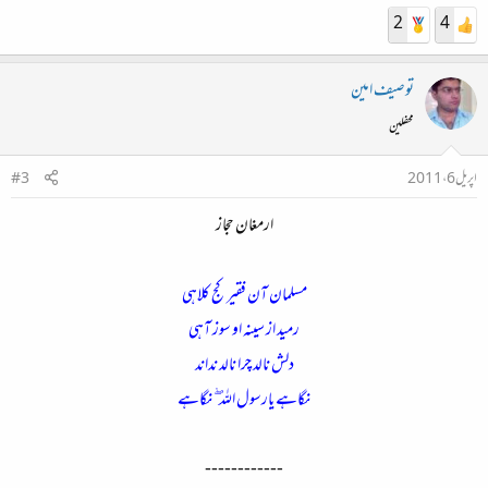
2
4
توصیف امین
محفلین
اپریل 6، 2011
#3
ارمغان حجاز
مسلمان آن فقیر کج کلاہی
رمید از سینہ او سوز آہی
دلش نالد چرا نالد نداند
نگاہے یارسول اللہ ۖ نگاہے
------------