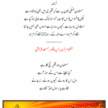
ترجمہ
مسلمان جسکی شان یہ ہے کہ فقیری میں بھی بادشاہ ہے
لیکن (افسوس) اس کا سینہ آہِ سوزناک سے خالی ہو گیا ہے
اسکا دل رو رہا ہے، کیوں رو رہا ہے؟ وہ یہ بھی نہیں جانتا
نگاہ کرم ہو، اے اللہ کے رسولۖ نگاہ کرم ہو
-----------
منظوم ترجمہ از پروفیسر مسعود قریشی
مسلماں وہ فقیر کج کلا ہے
گیا سینے سے اس کے سوز آہے
دل اس کا روئے، کیوں روئے، نہ جانے
نگاہے یا رسول اللہ ۖ نگاہے​