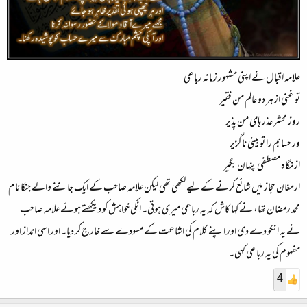
علامہ اقبال نے اپنی مشہور زمانہ رباعی
تو غنی از ہر دو عالم من فقیر
روز محشر عذر ہای من پذیر
ور حسابم را تو بینی ناگزیر
از نگاہ مصطفی پنہان بگیر
ارمغان حجاز میں شائع کرنے کے لیے لکھی تھی لیکن علامہ صاحب کے ایک جاننے والے جنکا نام
محمد رمضان تھا، نے کہا کاش کہ یہ رباعی میری ہوتی۔ انکی خواہش کو دیکھتے ہوئے علامہ صاحب
نے یہ انکو دے دی اور اپنے کلام کی اشاعت کے مسودے سے خارج کر دیا۔ اور اسی انداز اور
مفہوم کی یہ رباعی کہی۔
4