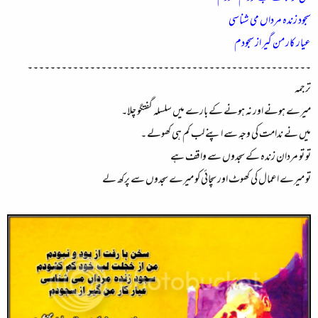
سجود زندہ مرداں می شناسی
عیار کار من گیر از سجودم
۔۔۔۔۔۔۔۔۔۔۔۔۔۔۔۔۔۔۔۔۔۔۔۔۔۔۔۔۔۔۔۔۔۔۔۔۔۔۔۔۔۔۔۔۔۔۔۔۔۔
ترجمہ
میرے ہونے اور نہ ہونے کے بارے میں سلسلہ گفتگو چلا۔
میں نے ندامت کی وجہ سے اپنے لب کم ہی کھولے ۔
تو تو مردان زندہ کے سجدوں سے واقف ہے
تو میرے اعمال کی کھوٹ اور سچائی کو میرے سجدوں سے پرکھ لے