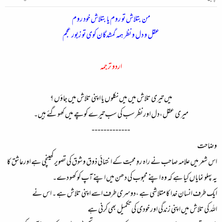
من بتلاش تو روم یا بتلاش خود روم
عقل و دل و نظر ہمہ گمشدگان کوی تو زبور عجم
اردو ترجمہ
میں تیری تلاش میں میں نکلوں یا اپنی تلاش میں جاؤں ؟
میری عقل،دل اور نظر سب کی سب تیرے کوچے میں کھوگئے ہیں۔
-------------​
وضاحت
اس شعر میں علامہ صاحب نے راہ روِ محبت کے انتہائی ذوق وشوق کی تصویر کھینچی ہے اورعاشق کا
یہ پہلو نمایاں کیا ہے کہ وہ اپنے محبوب کی دھن میں اپنے آپ کو کھو دے۔
ایک طرف انسان خدا کا متلاشی ہے ،دوسری طرف اسے اپنی تلاش ہے ۔ اس نے
اللہ کی تلاش میں اپنی زندگی اور خودی کی تکمیل بھی کرنی ہے