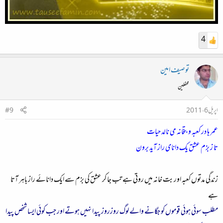
4
توصیف امین
محفلین
اپریل 6، 2011
#9
عمر ہا در کعبہ و بتخانہ می نالد حیات
تا ز بزم عشق یک دانای راز آید برون
زندگی مدتوں کعبہ اور بت خانہ میں روتی ہے تب جا کر عشق کی بزم سے ایک دانائے راز باہر آتا
ہے
مطلب سوئی ہوئی قوموں کو جگانے والے لوگ روزروز پیدا نہیں ہوتے اور جب کوئی ایسا شخص پیدا