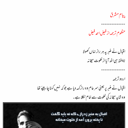
پیامِ مشرق
--------------
منظوم ترجمہ از فیض احمد فیض
اقبال نے منبر پہ ہر راز نہاں کھولا
نا پختہ ہی اٹھ آیا از خلوت میخانہ
--------------
اردو ترجمہ
اقبال نے منبر پر یعنی سر عام وہ راز کہہ دیا ہے جو کہ نہیں کہنا چاہیئے تھا
وہ شاید میخانہ کی خلوت سے خام نکلا ہے۔