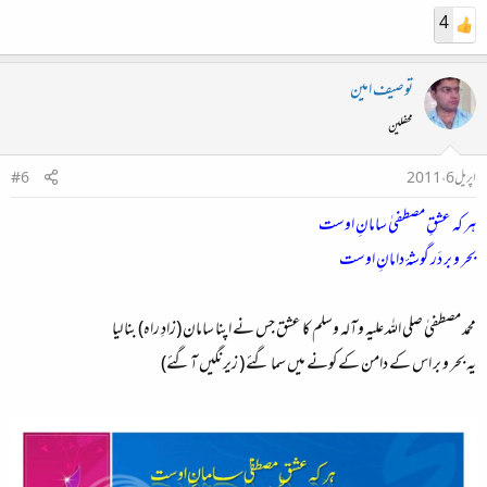
4
توصیف امین
محفلین
اپریل 6، 2011
#6
ہر کہ عشقِ مصطفیٰ سامانِ اوست
بحر و بر دَر گوشۂ دامانِ اوست
محمد مصطفیٰ صلی اللہ علیہ وآلہ وسلم کا عشق جس نے اپنا سامان (زادِ راہ) بنا لیا
یہ بحر و بر اس کے دامن کے کونے میں سما گئے ( زیرنگیں آگئے)