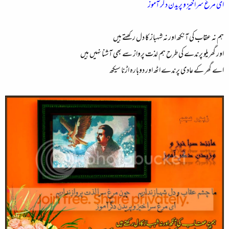
ای مرغ سرا خیز و پریدن دگر آموز
ہم نہ عقاب کی آنکھ اور نہ شہباز کا دل رکھتے ہیں
اور گھریلو پرندے کی طرح ہم لذت پرواز سے بھی آشنا نہیں ہیں
اے گھر کے عادی پرندے اٹھ اور دوبارہ اڑنا سیکھ