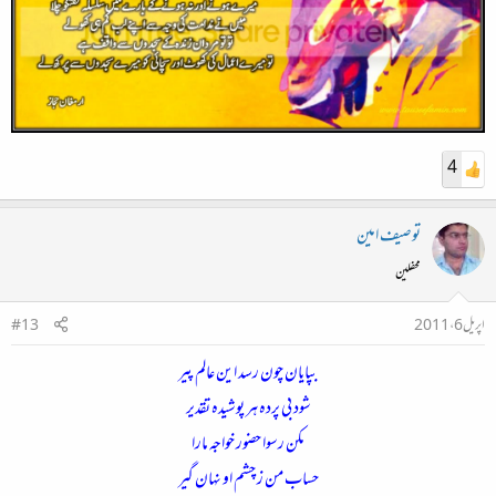
4
توصیف امین
محفلین
اپریل 6، 2011
#13
بپایان چون رسد این عالم پیر
شود بی پردہ ہر پوشیدہ تقدیر
مکن رسوا حضور خواجہ مارا
حساب من ز چشم او نہان گیر