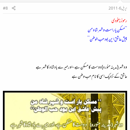
اپریل 6، 2011
#8
رموز بیخودی
’’مسکن یار است و شہر شاہ من
پیش عاشق این بود حب الوطن‘‘
وہ شہر (مدینہ منورہ) دوست کا مسکن ہے -اورمیرے بادشاہ کا شہر ہے
عاشق کے نزدیک اسی کا نام حب وطن ہے