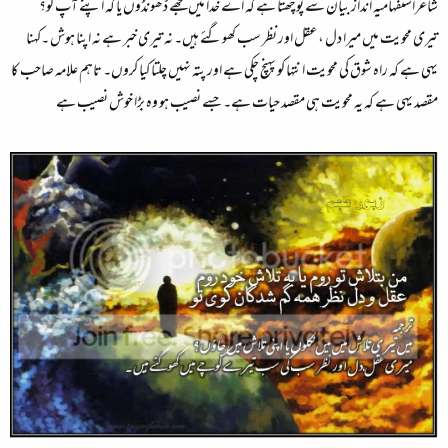
شاعراستفہامیہ انداز بیان سے پوچھتا ہے کہ اے خدا میں تجھے ڈھونڈوں یا کہ اپنے آپ کو؟
تیری محویت میں میرا دل ،عقل اور نظر سب کھوگئے ہیں۔ نہ تیری خبر ہے نہ اپنا ہوش ۔کہنا
یہی ہے کہ راہ شوق کی محویت انتہا کو پہنچ چکی ہے اور پتہ نہیں چلتا کیا کروں۔ تاہم علامہ صاحب کا
مقصد یہی ہے کہ یہ محویت ہی مقصد حیات ہے۔ جسے نصیب ہو وہ بڑا خوش نصیب ہے