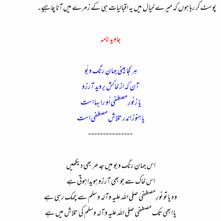
پوسٹ کر رہا ہوں کہ میرے خیال میں یہ اقبالیات ہی کے زمرے میں آنا چاہیے۔
جاوید نامہ
ہر کجا بینی جہانِ رنگ و بُو
آن کہ از خاکش بروید آرزو
یا زنورِ مصطفی اُو را بہا است
یا ہنوز اندر تلاشِ مصطفی است
---------------
اس جہانِ رنگ و بو میں جدھر بھی دیکھیں
اس خاک سے جو بھی آرزو ہویدا ہوتی ہے
وہ یا تو نورِ مصطفیٰ صلی اللہ علیہ وآلہ وسلم سے چمک رہی ہے
یا ابھی تک مصطفی صلی اللہ علیہ وآلہ وسلم کی تلاش میں ہے