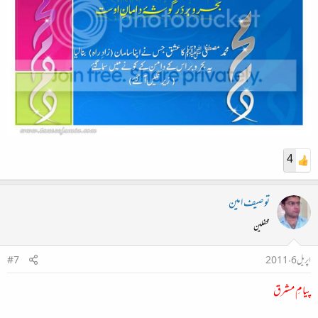
4
توصیف امین
محفلین
اپریل 6، 2011
#7
پیامِ مشرق