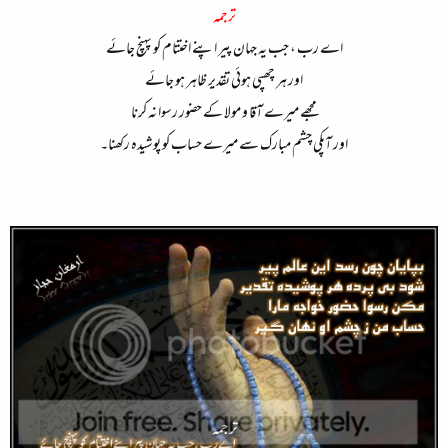
ترجمہ
اے رب ، جب یہ جہان پیر اپنے اختتام کو پہنچ جائے
اور ہر چھپی ہوئی تقدیر ظاہر ہو جائے
مجھے میرے آقا و مولا کے حضور رسوا نہ کرنا
اور آپکی چشم مبارک سے میرے حساب کو پوشیدہ رکھنا۔