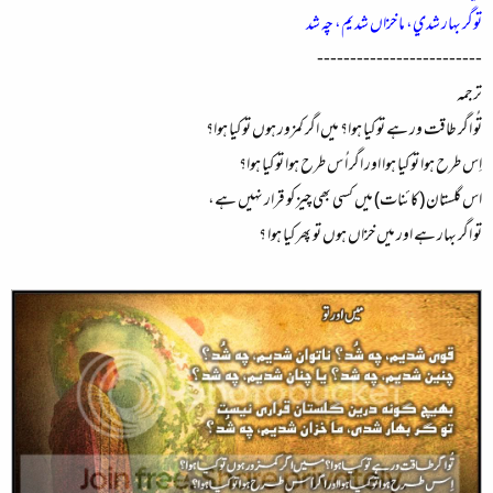
توگر بہار شدي، ما خزاں شديم، چہ شد
-------------------------
ترجمہ
تُو اگر طاقت ور ہے تو کیا ہوا؟ میں اگر کمزور ہوں تو کیا ہوا؟
اِس طرح ہوا تو کیا ہوا اور اگر اُ س طرح ہوا تو کیا ہوا؟
اس گلستان (کائنات) میں کسی بھی چیز کو قرار نہیں ہے،
تو اگر بہار ہے اور میں خزاں ہوں تو پھر کیا ہوا ؟