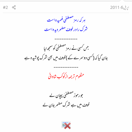
اپریل 6، 2011
#2
ہر کہ رمز مصطفی فہمیدہ است
شرک را در خوف مضمر دیدہ است
-------------
جس کسی نے رمز مصطفی کو سمجھ لیا
جان گیا کہ (کسی دوسرےکے )خوف میں بھی شرک پوشیدہ ہے
--------------
منظوم ترجمہ ازکوکب شادانی
جو رموز مصطفیٰ پہچان لے
خوف میں ہے شرک مضمر جان لے