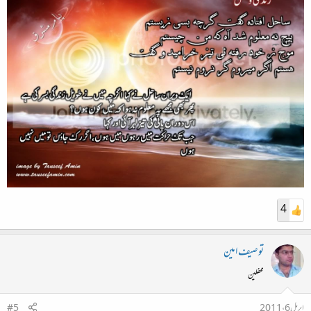
4
توصیف امین
محفلین
اپریل 6، 2011
#5