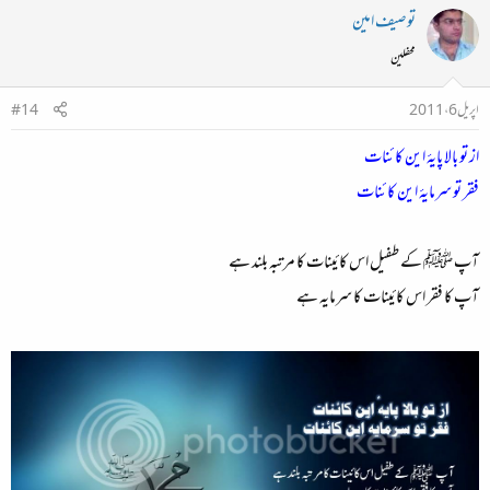
توصیف امین
محفلین
اپریل 6، 2011
#14
از تو بالا پایۂ این کائنات
فقر تو سرمایۂ این کائنات
آپ ﷺ کے طفیل اس کائینات کا مرتبہ بلند ہے
آپ کا فقر اس کائینات کا سرمایہ ہے