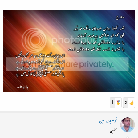
1
5
توصیف امین
محفلین