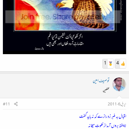
1
4
توصیف امین
محفلین
اپریل 6، 2011
#11
اقبال بہ منبر زد رازے کہ نہ باید گفت
نا پختہ بروں آمد از خلوتِ میخانہ