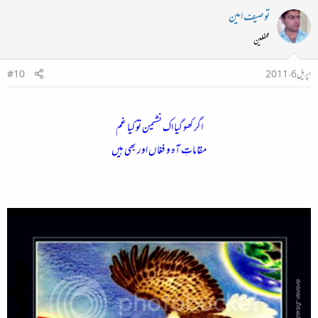
توصیف امین
محفلین
اپریل 6، 2011
#10
اگر کھو گیا اک نشیمن تو کیا غم
مقاماتِ آہ و فغاں اور بھی ہیں