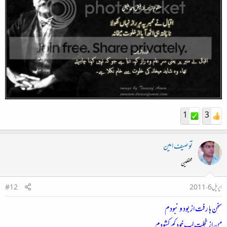
1
3
توصیف امین
محفلین
اپریل 6، 2011
#12
سخن ہا رفت از بود و نبودم
من از خجلت لب خود کم کشودم