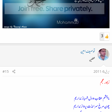
3
توصیف امین
محفلین
اپریل 6، 2011
#15
زبور عجم
ما چشم عقاب و دل شہباز نداریم
چون مرغ سرا لذت پرواز نداریم