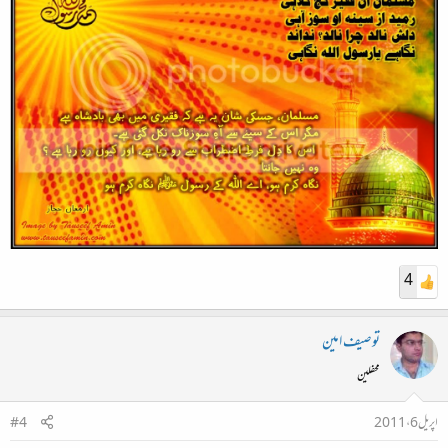
4
توصیف امین
محفلین
اپریل 6، 2011
#4