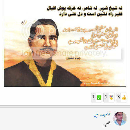
1
1
3
توصیف امین
محفلین