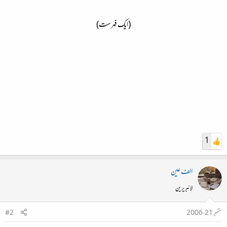
(ایک فہرست)
1
الف عین
لائبریرین
ستمبر 21، 2006
#2