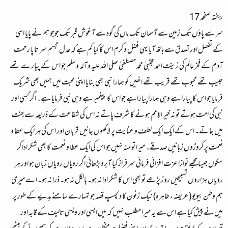
ریختہ صفحہ 17
سر سے پاؤں تک زمین سے آسمان تک ماں کی گود سے آغوش قبر تک جوجو ہم نے پایا اسی
کے تفصل اور تصدق سے ہاتھ آیا یہی فضل و کرم اس کا کیا کم ہے کہ عدل مجسم سر تا پا رحمت
آدم کے فخر عالم کی زینت احمد مجتبیٰ محمد مصطفیٰ صلی اللہ علیہ وآلہ وسلم جو اس کے پیارے تھے
حبیب تھے محبوب تھے قریب تھے انھیں کو ہمارا نبی بھی بنایا اپنی محبت میں ہمیں بھی شریک
فرمایا جو اس کا پیارا ہے وہی ہمارا پیارا ہے جو اس کا پیغمبر ہے وہی نبی فرمایا ہے۔ اگر کسی اور
نبی کی امت ہوتے تو نہ خیر الامم ہونے کا شرف پاتے نہ اس کی شفاعت کے ذریعہ سے جنت
میں جاتے۔ اس کے ایک ایک لطف و عنایت پر لاکھوں جانیں قربان اور اس کی ہر ایک عطا و
نعمت پر کروڑوں زبانیں صدقے۔ میرا تو منہ نہیں جو اس کی ایک عطا و نعمت کا بھی شکر ادا کر
سکوں جیسا مجھے نوازا عزت افزائی فرمائی سرفراز کیا آبرو بڑھائی اگر رویاں رویاں زبان ہو اور ہر
رویاں ہزاروں تسبیحیں روز پڑھے تو بھی اس کا شکر ادا نہ ہو۔ بالکل نہ ہو۔ ذرا نہ ہو۔ اے میری
ہم وطن بیویو ( عریضہ ء طاہرہ) نیک زنون کا دلچسپ قصہ جو تمہارے سامنے ہدیے کے طور پر
میں نے پیش کیا ہے اس سے یہ میرا مطلب نہیں کہ میں ایسی اور ویسی تالیف کے قابہ اور