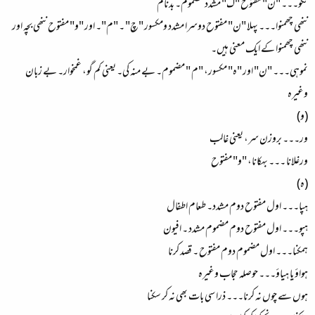
نکو۔۔۔ "ن" مفتوح "ک" مشدد مضموم۔ بدنام
ننھی چھمنوا۔۔۔ پہلا "ن" مفتوح دوسرا مشدد ومکسور "چ" ۔ "م"۔ اور "و" مفتوح ننھی بچہ اور
ننھی چھمنوا کے ایک معنی ہیں۔
نموہی۔۔۔ "ن" اور "ہ" مکسور، "م " مضموم۔ بے منہ کی۔ یعنی کم گو، غمخوار۔ بے زبان
وغیرہ
(و)
ور۔۔۔ بروزن سر، یعنی غالب
ورغلانا ۔۔۔ بہکانا، "و" مفتوح
(ہ)
ہپا۔۔۔ اول مفتوح دوم مشدد۔ طعام اطفال
ہپو۔۔۔ اول مفتوح دوم مضموم مشدد ۔ افیون
ہمکنا۔۔۔ اول مضموم دوم مفتوح ۔ قصد کرنا
ہواؤ یا ہیاؤ۔۔۔ حوصلہ حجاب وغیرہ
ہوں سے چوں نہ کرنا۔۔۔ ذرا سی بات بھی نہ کر سکنا