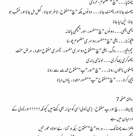
چھٹاپا۔۔۔"چ " مضموم، خردی
چھٹ جانا اور چھنٹ جانا۔۔۔ دونوں جگہ "چ" مفتوح، لاغر ہو جانا ، گھل مل جانا اور منتخب ہو
جانا، چُن لیا جانا
چھی چھی۔۔۔دونوں "چ" مکسور، اور چھچھی پاخانہ
چچوڑنا۔۔۔پہلی "چ" مکسور دوسری مضموم چوسنا
چم چچڑ۔۔۔ روگ، پہلی "چ "مفتوح دوسری مکسور، تیسری مفتوح مشدد۔ مرض سخت
چھوکری چھاکری۔۔۔ لونڈی باندی
چہکوں پہکوں رونا۔۔۔ "چ " اور "پ" مفتوح شدت سے رونا
چپی کرنا۔۔۔ "چ" مفتوح "پ" مکسور مشدد ۔ پاؤں دبانا
ریختہ صفحہ 7
چوپہلا۔۔۔چ اور پ مفتوح، بڑی ڈولی اسی کو میانہ بھی کہتے ہیں کیونکہ؟؟؟؟؟ اور ڈولی کے
درمیان میں ہے
چھڑے چھٹانک۔۔۔ہر دو "چ" مفتوح ، یکہ و تنہا، بے اولاد عورتیں