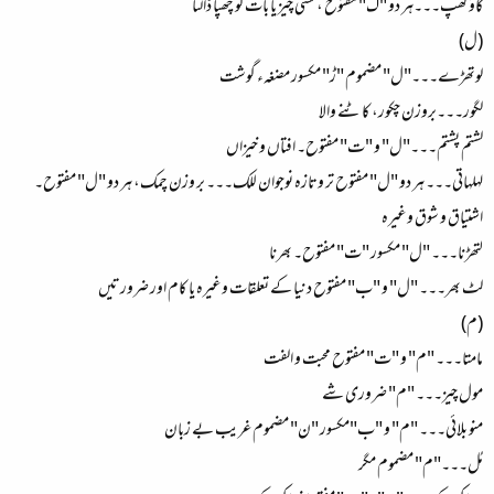
گاؤ گھپ۔۔۔ہر دو "گ" مفتوح ، کسی چیز یا بات کو چھپا ڈالنا
(ل)
لوتھڑے۔۔۔"ل" مضموم "ڑ" مکسور مضغہء گوشت
لگور۔۔۔بروزن چکور، کاٹنے والا
لشتم پشتم۔۔۔"ل" و "ت" مفتوح۔ افتاں و خیزاں
لہلہاتی۔۔۔ ہر دو "ل" مفتوح تر وتازہ نوجوان للک۔۔۔ بر وزن چمک، ہر دو "ل" مفتوح۔
اشتیاق و شوق وغیرہ
لتھڑنا۔۔۔ "ل" مکسور "ت" مفتوح۔ بھرنا
لٹ بھر۔۔۔ "ل" و "ب" مفتوح دنیا کے تعلقات وغیرہ یا کام اور ضرورتیں
(م)
مامتا۔۔۔ "م" و "ت" مفتوح محبت و الفت
مول چیز۔۔۔ "م" ضروری شے
منو بلائی۔۔۔ "م" و "ب"مکسور "ن" مضموم غریب بے زبان
مُل۔۔۔"م" مضموم مگر