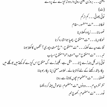
پنبئی۔۔۔ بروزن بمبئی روئی دار دو تہ کپڑے کے پردے
(ٹ)
ٹوٹی پھوٹی۔۔۔کم از کم
ٹھکانا۔۔۔"ٹ" مکسور، مقام
ٹھوسانا۔۔۔ زیادہ کھلا دینا
ٹہوکا دینا۔۔۔"ٹ" مفتوح، چھپا ہوا اشارہ کرنا
ٹخا سے دیدے کھلنا۔۔۔ "ٹ "مفتوح، "خ" مشدد پوری آنکھوں کا کھلا ہونا
ٹبر۔۔۔ "ٹ" مفتوح "ب" مشدد "و" مفتوح اسباب
ٹوٹی بانہہ گل جندڑے پڑنا۔۔۔ مثل ہے، گلجندڑے، گ مفتوح اس کپڑے کو کہتے ہیں جو گلے میں
بیکار ہاتھ رکھنے کے لئے ڈالا جائے۔ خلاصہ معنی اپنا بیکار ہو جانا
ٹھنکنا۔۔۔ "ٹ" مضموم بچوں کا لاڈ سے رونا
ٹکر ٹکر دیدم۔۔۔دونوں "ٹ "مضموم، خاموش بیٹھ کر دیکھنا
ٹوہ۔۔۔ "ٹ " مضموم، کھوج خبر