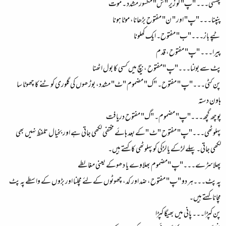
پھشی۔۔۔ "پ" کو زیر " ش" مکسور مشدد ۔ مُوت
پنپنا۔۔۔"پ" اور " ن" مفتوح بڑھانا، موٹا ہونا
ٹپے باز۔۔۔"ب" مفتوح۔ ایک کھلونا
پیرا۔۔۔ "پ" مفتوح، قدم
پٹ سے بولنا۔۔۔"پ "مفتوح ، بیچ میں کسی کا بول اٹھنا
پن کٹی۔۔۔"پ " مفتوح۔ "ک" مضموم "ٹ" مشدد، بوڑھوں کی گلوری کوٹنے کا چھوٹا سا
ہاون دستہ
پوچھ گچھ۔۔۔"پ" مضموم۔ "گ" مفتوح دریافت
پہلوٹھی۔۔۔"پ" مفتوح "ٹ "کے بعد ہائے مختفی لکھی جاتی ہے اور بخیال تلفظ نہیں بھی
لکھی جاتی۔ پہلے لڑکے یا لڑکی کو پہلوٹھی کا کہتے ہیں۔
پھلاسڑے۔۔۔"پ "مضموم بھلاوے یا دھوکے یعنی مغالطے
پہ پٹ۔۔۔ہر دو "پ" مفتوح، ضد اور کد، چھوٹوں کے لئے مچلنا اور بڑوں کے واسطے پہ پٹ
مچانا کہتے ہیں۔
پن کپڑا۔۔۔ پانی میں بھیگا کپڑا