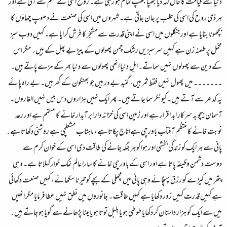
دنیا سے قیامت کا حال کہہ دیا جھپا جھپ تمام ہو رہی ہے۔ روح اسی کے حکم سے آتی ہے اور
ہر ذی روح کی اسی کی طلب پر جان جاتی ہے۔ شہروں میں اسی کی صنعت نے دھوپ چھاؤں کا
بچھونا بنایا ہے اور جنگلوں میں اسی نے اپنی قدرت سے مشجّر کا فرش کرایا ہے۔ کہیں دوب سبز
مخمل پر طعنہ زن ہے کہیں سرسبزیں رشک چمن پھولوں کے پیڑ بے پھل کے ہیں۔ مگر اس
کے دین سے پھولوں نہیں سماتے۔ اہلِ دنیا انھی پھولوں سے دنیا بھر کے مزے پاتے ہیں۔
۔۔۔۔۔۔۔ میں پھول نہیں فقط ثمر ہیں، گنبد بے در ہیں جو بھنگون کے گھر ہیں۔ بے راہ پائے
یہ کدھر سے آتے ہیں۔ کیونکر سما جاتے ہیں۔ پھر ایک نہیں ہزاروں دس بیس نہیں الغاروں۔
آسمان بیچو بہ سرکار ابد اقرار ہے اور زمین اسی کی خزانہ دار ابر آبدار خانے کا مہتمم ہے اور رعد
نوبت خانے کا منتظم آفتاب باورچی ہےاناج پکاتا ہے، ماہتاب مشعلچی ہے روشنی دکھاتا ہے۔
پانی سے ہر ایک کو زندگی بخشی اور ہوا کو ہر جگہ جانے کی طاقت دی اسی کے خوان کرم سے
دوست دشمن وظیفہ پاتا ہے اور اسی کے باورچی خانے کا سارا عالم نمک خوار کہلاتا ہے۔ وہی
پتھر میں کیڑے کو رزق پہنچائے وہی پانی میں مچھلی کے بچے کو تیرنا سکھائے، کہیں صنعت دکھائی
ہے کہیں قدرت کہیں زور دکھایا ہے کہیں طاقت ۔ جانوروں میں نطق نہیں عطا فرمایا مگر انھیں
میں سے ایک کو ہزار داستان کر دکھایا طوطی ہو یا بلبل توتا ہو یا مینا پڑھانے سے گویا ہو جاتے ہیں۔