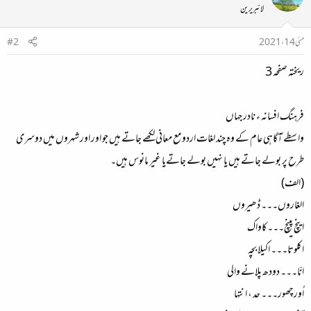
لائبریرین
مئی 14، 2021
#2
ریختہ صفحہ 3
فرہنگ افسانہ ء نادر جہاں
واسطے آگاہی عام کے وہ چند لغات اردو مع معانی لکھے جاتے ہیں جو اور اور شہروں میں دوسری
طرح پر بولے جاتے ہیں یا نہیں بولے جاتےیا غیر مانوس ہیں۔
(الف)
الغاروں۔۔۔ ڈھیروں
اینچ پینچ۔۔۔کاواک
اکلوتا۔۔۔ اکیلا بچہ
انّا۔۔۔ دودھ پلانے والی
اُورچھور۔۔۔ حد ، انتہا