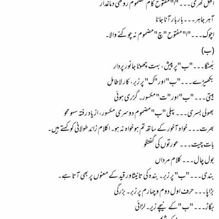
اَکھِل کُھری۔۔۔ "ا" مفتوح کام مضموم روکھی دماغدار
آہر جاہر۔۔۔بار بار آنا جانا
اچوک۔۔۔"ا" مفتوح "چ" مضموم نہ چوکنے والا۔
(ب)
بُھنگا۔۔۔"ب "پر پیش، بہت چھوٹا جانور پردار
بکھیڑے۔۔۔"ب" اور "ک" پر زبر، کار لاطامل
بیتی۔۔۔ "ب" اور "ت" مکسور۔ گزری ہوئی
بھولی بسری۔۔۔ پہلی "ب" مضموم دوسری مکسور، از یاد رفتہ سہو محو
بھرت۔۔۔ خواہ آخور کے ساتھ تم ہو خواہ نہ ہو۔ اکلام زائد طولانی کو کہتے ہیں۔
بات چیت۔۔۔ عورتوں کی گفتگو
بول چال۔۔۔ کلام مرداں
بندی۔۔۔ "ب" پر زبر۔ بندہ کی تانیثاور قید کے معنوں پر بھی آتا ہے۔
بڑاپا۔۔۔ حرف اول دوم و چہارم پر زبر۔ بزرگی
بگاڑ۔۔۔ "ب "کے نیچے زیر۔ لڑائی