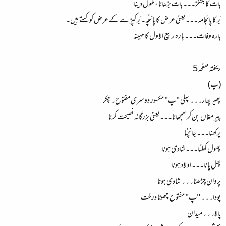
بات کا بتنگڑ۔۔۔ بات بڑھانا ، طول دینا
بَر کا پائجامہ۔۔۔یعنی عرض کا پائنچہ۔ بَر کپڑے کے عرض کو کہتے ہیں۔
بارہ وفات۔۔۔ بارہ ربیع الاول کا مہینہ
ریختہ صفحہ 5
(پ)
پھیر پھار۔۔۔ پہلی "پ" مکسور دوسری مفتوح۔ چکر
پیر مغاں بن کر سمجھانا۔۔۔یعنی بزرگانہ نصیحت کرنا
پرکھنا۔۔۔ جانچنا
پھول کھلنا۔۔۔ شادی ہونا
پھل پانا۔۔۔ اولاد ہونا
پروان چڑھنا۔۔۔ شادی ہونا
پودا۔۔۔ "پ" مفتوح چھوٹا درخت
پالا۔۔۔میدان