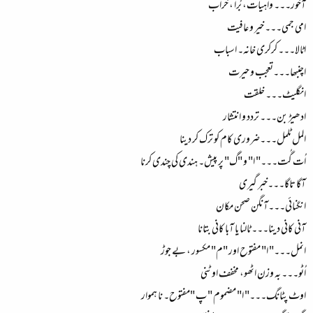
آخور۔۔۔ واہیات، بُرا ، خراب
امی جمی۔۔۔ خیر و عافیت
اٹالا۔۔۔ کرکری خانہ۔ اسباب
اچنبھا۔۔۔تعجب و حیرت
انگلیٹ۔۔۔ خلقت
ادھیڑ بن۔۔۔ تردد و انتشار
المل ٹلمل۔۔۔ضروری کام کو ترک کر دینا
اُت گُت۔۔۔" ا" و "گ" پر پیش۔ ہندی کی چندی کرنا
آگا تاگا۔۔۔خبر گیری
انگنائی۔۔۔آنگن صحن مکان
آنی کانی دینا۔۔۔ ٹالنا یا آبا کانی بتانا
انمل۔۔۔" ا" مفتوح اور "م" مکسور ، بے جوڑ
اُٹو۔۔۔ بہ وزن اٹھو، مخفف اوٹنی
اوٹ پٹانگ۔۔۔" ا" مضموم " پ "مفتوح۔ نا ہموار