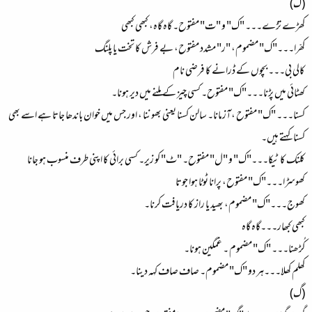
(ک)
کھڑے تڑے۔۔۔ "ک" و "ت" مفتوح۔ گاہ گاہ، کبھی کبھی
کھرّا۔۔۔"ک" مضموم، "ر" مشدد مفتوح، بے فرش کا تخت یا پلنگ
کالی بی۔۔۔ بچوں کے ڈرانے کا فرضی نام
کھٹائی میں پڑنا۔۔۔"ک" مفتوح۔ کسی چیز کے ملنے میں دیر ہونا۔
کسنا۔۔۔ "ک" مفتوح ،آزمانا۔ سالن کسنا یعنی بھوننا ، اور جس میں خوان باندھا جاتا ہے اسے بھی
کسنا کہتے ہیں۔
کلنک کا ٹیکا۔۔۔"ک" و "ل" مفتوح۔ "ٹ" کو زیر۔ کسی برائی کا اپنی طرف منسوب ہو جانا
کھوسڑا۔۔۔"ک" مفتوح، پرانا ٹوٹا ہوا جوتا
کھوج۔۔۔"ک" مضموم، بھید یا راز کا دریافت کرنا۔
کبھی کبھار۔۔۔گاہ گاہ
کُڑھنا۔۔۔ "ک" مضموم ۔ غمگین ہونا۔
کھلم کھلا۔۔۔ہر دو "ک" مضموم۔ صاف صاف کہہ دینا۔
(گ)