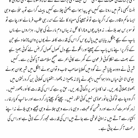
کبھی برسات کی ظلمات ہے کبھی غسل میت کبھی برات کے لئے نہانا دھونا ہے کبھی شادی کا
ہنسنا کبھی ماتم میں رونا ہے کہیں بچہ پیدا ہوا ہے چھٹی چلا ہے کہیں پیٹ گرا ہے توبہ تلّا ہے وہی
ایسا حاکم و قادر ہے کہ اگر چاہے تو نو مہینے کی معیاد کاٹنے کے اندر ہی طلب فرمائے اور چاہے تو
نو سو برس بعد بلائے۔ نہ وہاں چوں و چرا کا محل نہ یہاں دم مارنے کی مجال۔ ہزاروں بے ماں
باپ کے بچے جنگل بیابان میں پال پوس کر اس کی قدرت کاملہ نے یوں پروان چڑھا دئیے جن
کے ذکر پر اپنے ماں باپ کے چہیتے اور اکلوتے بچے دل کھول کھول کر ہنس لئے کوئی بھیڑئیے
کے بھٹ سے نکلا کوئی فرعون کے گھر سے کائی بحر سے صحیح سلامت آیا کوئی بر سے۔ کہیں
شیرنی نے دودھ پلایا شیر نے گود میں کھلایا صاحب تاب و توان ہوئے جنگل میں شیر جوان ہوئے
بیوی انّا بنی میاں دادا ہوا کہیں ریچھ نے پالا نہ چھیڑا نہ چھوا، ہتھنیاں کھلائی بن کر درختوں میں
جھولا جھلاتی پھریں۔ خدا کا دیا سر پر دکھاتی پھریں۔ حق یہ ہے کہ اس کی قدرت کا اُور چھور نہیں۔
اگر وہ چاہے تو کوئی جانور موذی نہیں کوئی لگور نہیں۔ چیتے کو چیتے یار کر دے اور سانپ کو یارِ غار ۔
زہر کو امرت کر دے اور دشمن کو محبت۔ وہی مارے وہی جلائے وہی بھیجے وہی بلائے نہ اپنے
اکتیار سے آتے ہیں نہ اپنی خوشی سے جاتے ہیں اس کی قدرت مجبور کر کے لاتی ہے اور اس کی
رحمت آ کر لے جاتی ہے۔