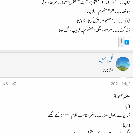
رویّہ۔۔۔ "ر" اور "و" مفتوح، "ے" مفتوح مشدد۔۔طریقہ ، طرز
روٹھنا۔۔۔ "ر" مضموم، بگڑ جانا
رُکنا۔۔۔ "ر" مضموم۔ ترک کرنا، چھوڑنا
رُلنا گھلنا۔۔۔ "ر" اور "گ" مضموم۔ قریب مرگ ہونا
1
گُلِ یاسمیں
لائبریرین
مئی 14، 2021
#3
ریختہ صفحہ 8
(ز)
زبان سے پھول جھڑنا۔۔۔غیر مناسب کلام، ؟؟؟؟ کے کلمے
(س)