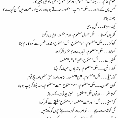
گھوم گھام۔۔۔پہلا "گ" مضموم ، دوسرا مفتوح، جس راہ میں پھیر ہو۔
گھس پس کے اترنا۔۔۔ "گ" و " پ" مکسور۔ صدقے ہو جانا، زندگی اور صحت میں کسی کپڑے کا
پھٹ جانا۔
گیند دھڑکا۔۔۔ گل بازی
گھرّیاں گھسنا۔۔۔"گ" اول مضموم، دوم مکسور۔ ایڑیاں رگڑ نا
گودکڑا۔۔۔ "گ" مضموم، "د" مفتوح، "ک" مفتوح مشدد۔ طعن سے گود کا نام لینا
گھولوا۔۔۔"گ" مضموم۔ ایک بات کا مکرر ذکر کرنا۔
گھنیرے۔۔۔"گ" مفتوح،"ن" و " ر" مکسور
گولہ لاٹھی۔۔۔"گ" مضموم، ہاتھ پاؤں سمیٹ کر لیٹنا
گڈرخیلی۔۔۔"گ" مضموم۔ "خ" مکسور۔ بیہودہ اور احمق مفلس اور نیچ قوم
گون متھون۔۔۔"گ" مضموم، "م" مفتوح، "ت" مضموم۔ منہ پُھلا کر چپ ہو جانا
گستا نگر۔۔۔دونوں "گ" مفتوح۔ احمق بیوقوف کلّے دراز
گرہستی۔۔۔"گ" اور "ت" مکسور "ر" مفتوح سلیقے سے گھر کرنا
گل گوتھنا سے بچے۔۔۔ خوبصورت گورے چٹے بچوں کو کہتے ہیں۔