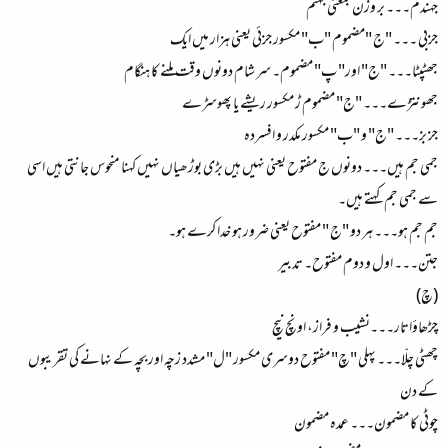
جہندم۔۔۔ بر وزن بمعنی جہنم
جزبی ۔۔۔ "ج "مضموم "ب" مکسور جزئی یعنی ہزار میں ایک
جھٹپٹا۔۔۔ "ج" اور" پ" مضموم۔ سر شام دونوں وقت ملنے کا ہنگام
جھونتڑے۔۔۔ "ج" مضموم ڑ مکسور ریشے یا پھوسڑے
جز بز۔۔۔ "ج" و "ب" مکسور مکدر و افسردہ
جمی جم ہیں۔۔۔ دونوں ج مفتوح یعنی نہیں ہیں بڑی بوڑھیاں نہیں کہنا منحوس جانتی ہیں اسی
سے جمی جم کہتے ہیں۔
جم جم ہو۔۔۔ ہر دو "ج " مفتوح یعنی ضرور ہو خدا کرے ہو۔
جتن۔۔۔ اول و دوم مفتوح۔ تدبیر
(چ)
چڑھاؤاتار۔۔۔نشیب و فراز، اونچ نیچ
چھٹی چلّا۔۔۔ پہلی "چ" مفتوح دوسری مکسور "ل" مشدد زچہ اور بچہ کے نہانے کی تقریبوں
کے دن
چوٹی کا مضمون۔۔۔ عمدہ مضمون