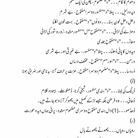
دھوم کا کام۔۔۔" د" مضموم، چکن کی ایک قسم
دیدہ دلیل۔۔۔پہلا "د "مکسور دوسرا مفتوح، بے شرم
دھل دھل خون بہنا۔۔۔دونوں" د "مفتوح۔ بہت خون نکلنا
دھڑلے کی لڑائی۔۔۔"د "مفتوح "ل" مکسور مشدد، زور و شور کی لڑائی
دھاڑ۔۔۔ "د "مفتوح جلدی
دیدوں کا پانی ڈھلنا۔۔۔پہلا "د" مکسور ، بے غیرتی اور بے شرمی
درمن۔۔۔ "د" اور "م" مفتوح۔ مخفف درماں
دُردسا۔۔۔پہلا "د"مضموم دوسرا مفتوح۔ عزت پر حرف آنا، بدنامی اور ضرابی ہونا
(ڈ)
ڈینگ کی لینا۔۔۔"د" ہندی مکسور، شیخی کرنا، ڈھکوسلے، بیہودہ کلام
ڈھائی۔۔۔ وہ فرضی جگہ جسے لڑکے کھیل میں چھو کر آزاد ہو جاتے ہیں۔
ڈھڈھو۔۔۔(1) دال ہندی مفتوح دوسری مضموم مشدد، پرانی جہاں دیدہ عورت
(ر)
رویاں رویاں۔۔۔چھوٹے چھوٹے بال