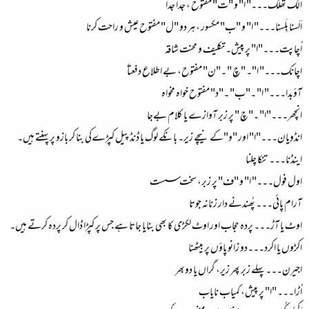
الگ تھلگ۔۔۔" ا" و "ت" مفتوح ، جدا جدا
اَلَسنا بِلَسنا۔۔۔" ا" و "ب" مکسور ، ہر دو "ل" مفتوح عیش و راحت کرنا
اُچاپت۔۔۔"ا" پر پیش۔ تکلیف و محنت شاقہ
اچانک۔۔۔" ا"۔ "چ " ۔"ن" مفتوح، بے اطلاع دفعتاً
آؤبدا۔۔۔" ا" ۔"ب" ۔"د" مفتوح خواہ مخواہ
انچھر۔۔۔"ا" ۔"چ " پر زبر آوازے یا کلام بےجا
انڈوِیان۔۔۔"ا" اور "و"کے نیچے زیر۔ بانکے لوگ یا ڈنڈ پیل کپڑےکی بنا کر بازو پر پہنتے ہیں۔
اینڈنا۔۔۔ تنکا چلنا
اول فول۔۔۔" ا" و "ف" پر زبر، سخت سست
آرام پائی۔۔۔ پُھندنے دار زنانہ جوتا
اوٹ یا آڑ۔۔۔ پردہ حجاب اور اوٹ لکڑی کا بھی بنایا جاتا ہے جس پر کپڑا ڈال کر پردہ کرتے ہیں۔
اکڑوں یا اکرد۔۔۔دو زانو پاؤں پر بیٹھنا
اجیرن۔۔۔پہلے زبر پھر زیر، گراں یا دوبھر
اُڑا۔۔۔ "ا" پر پیش، کمیاب نایاب