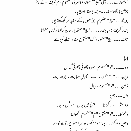
چھچھورے۔۔۔پہلی "چ "مکسور، دوسری مضموم ، کم ظرف ، بے وقر
چڑھی بارگاہ ہونا۔۔۔مرتبہ بڑھنا، اوج پانا
چونڈا۔۔۔"چ " مضموم، بوڑھیوں کے سفید سر کو کہتے ہیں
چندرا کر پوچھنا، یا چندرانا۔۔۔"چ" مفتوح۔ جان کر انکار کرنا یا مکرانا
چکّٹ۔۔۔"چ" مکسور، "ک" مفتوح مشدد، میلے کپڑے
(د)
دوب۔۔۔" د "مضموم ، سبزہ چھوٹی چھوٹی گھاس
دین۔۔۔" د" مکسور ، "ے" مجہول عنایت، دیوتا، بت
دُھن۔۔۔"د "مضموم، خیال
دان۔۔۔جہیز
دو عشرے نہ گزرنا۔۔۔یعنی بیس برس سے قبل مر جانا
دھموکا۔۔۔"د "مفتوح "م" مضموم، گھونسا
دھین دھوکڑ۔۔۔پہلا "د" مکسور دوسرا مفتوح، آزاد خود سر