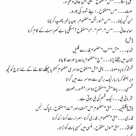
سگی یا سگا۔۔۔"س"مفتوح حقیقی بہن بھائی وغیرہ۔
سوت۔۔۔ "س" مفتوح ۔ اپنے شوہر کی جورو۔
سُن گُن لینا۔۔۔"س" اور "گ" مضموم، بھید یا خبر چھپ کر لینا
سماندھانی۔۔۔"س"، "م" ، "د" مفتوح آہستگی یا بے گھبراہٹ کے کام کرنا
(ش)
شُد بُد۔۔۔"ش" "ب" مضموم قدرے قلیل
شان میں جفتے پڑنا۔۔۔"ج" مضموم بات یا عزت کا جانا
شمشو کرنا یا دھونا۔۔۔ پہلی "ش" مفتوح دوسری مضموم کنکر یا چھلکے نکالنے کے لئے اناج کو کچھ
دیر بھگو کر بار بار ایک برتن سے دوسرے میں گرانا
شمسی۔۔۔پہلا "ش" مفتوح دوسرا مکسور رخصت
شرمائی بلی۔۔۔ایک قسم کی بلی ہوتی ہے۔
(ق)قلتین۔۔۔ "ق" مضموم "ل" مشدد اور "ت" مفتوح۔ ناپاک، نجس
قدری۔۔۔"ق"مضموم۔ قدری کرنا، اصرار سے کہنا، کد کرنا
قلاقنا۔۔۔"ق" اول مفتوح۔ ہنسی میں کسی بات کو اڑانا۔