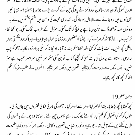
تصدق سے مجھے غیرت آئی۔ انھیں کی بدولت تم نے یہ دولت پائی۔ انصاف اور قدر سے دیکھو
اور پرکھو گی تو ان دو رسالون کو دو خزانے پاؤ گی جن کے گرے پڑے جواہر ( بھولی بسری باتیں
بھی) دل میں رہ جانے سے مالا مال ہو جاؤ گی۔ تمہاری محبت کی دھن میں لشتم پشتم میں نے یہ
دونوں حصہ تو لکھ ڈالے لیکن دیباچے پر پہنچ کر اٹک گئی۔ منزل کے قریب تھک گئی۔ جو لکھا تھا،
ترتیب دیا۔ جوڑ گانٹھ کر مرتب کیا۔ چوٹی کا مضمون جوڑی کی مول چیز ( دیباچے ) کو جو دیکھتی ہوں
بالکل کچھ نہیں۔ الٹ پلٹ کر کئی دفعہ لکھامگر پسند نہ آیا۔ اونچا نہ کر سکی ہزار زور لگایا۔آخر کو چپ
نہ رہی۔ استاد سے یہ دل کی بات کہی کہ لیجئیے کتاب تو بن گئی مگر سر نہیں سراسر عیب ہے ہنر
نہیں۔ نک سک سے درست کر دیجئیے۔ تصویر میں رنگ بھر دیجئیے۔ انھوں نے طلب فرما کر قلم
اٹھا کر کچھ کاٹا کچھ بنایا۔
ریختہ صفحہ 19
کچھ گھٹایا کچھ بڑھایا۔ مبتدا کو خبر کیا ادھر سے ادھر کیا۔ آخور کی بھرتی نکالی فقروں میں جان ڈالی۔
طول کو کم کیا فضول کو قلم کیا۔ کانٹے پھینک دئیے پھول چن لئے۔ جو کاٹا وہ چور کے ہاتھوں کی
طرح کٹنے ہی کے قابل تھا۔ جو بنایا وہ نور و ضیا میں تصویر ماہ کامل۔ رنگ بھر کر زور دکھایا طبیعت