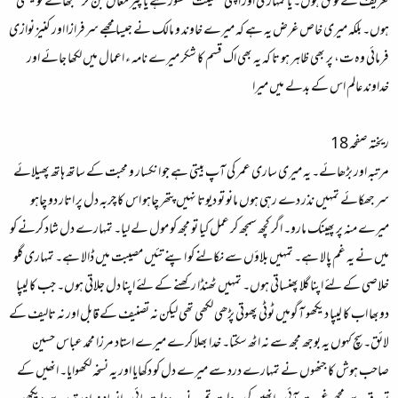
تعریف کے لوئق ہوں۔ یا تمہاری اور اپنی فضیلت منظور ہے یا پیر مغاں بن کر سمجھانے کو بیٹھی
ہوں۔ بلکہ میری خاص غرض یہ ہے کہ میرے خاوند و مالک نے جیسا مجھے سرفرازا اور کنیز نوازی
فرمائی وہ ت، پر بھی ظاہر ہو تا کہ یہ بھی اک قسم کا شکر میرے نامہ ء اعمال میں لکھا جائے اور
خداوند عالم اس کے بدلے میں میرا
ریختہ صفحہ 18
مرتبہ اور بڑھائے۔ یہ میری ساری عمر کی آپ بیتی ہے جو انکسار و محبت کے ساتھ ہاتھ پھیلائے
سر جھکائے تمہیں نذر دے رہی ہوں مانو تو دیوتا نہیں پتھر چاہو اس کا چربہ دل پر اتار دو چاہو
میرے منہ پر پھینک مارو۔ اگر کچھ سمجھ کر عمل کیا تو مجھ کو مول لے لیا۔ تمہارے دل شاد کرنے کو
میں نے یہ غم پالا ہے۔ تمہیں بلاؤں سے نکالنے کو اپنے تئیں مصیبت میں ڈالا ہے۔ تمہاری گلو
خلاصی کے لئے اپنا گلا پھنساتی ہوں۔ تمہیں ٹھنڈا رکھنے کے لئے اپنا دل جلاتی ہوں۔ جب کا لیپا
دوبھا اب کا لیپا دیکھو آگومیں ٹوٹی پھوتی پڑھی لکھی تھی لیکن نہ تصنیف کے قابل اور نہ تالیف کے
لائق۔ سچ کہوں یہ بوجھ مجھ سے نہ اٹھ سکتا۔ خدا بھلا کرے میرے استاد مرزا محمد عباس حسین
صاحب ہوش کا جنھوں نے تمہارے درد سے میرے دل کو دکھایا اور یہ نسخہ لکھوایا۔ انھیں کے