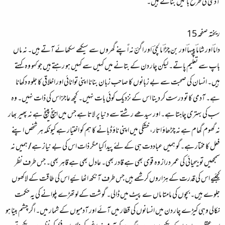
آدمی کی طرح باتیں بناتے ہیں۔
ریختہ صفحہ 15
داماؔ اور شاماؔ پپیہاؔ اور بن چڑاؔ مالچیؔ اور اگنؔ نہ اٌپنے گھروں سے سیکھے سکھائے آتے ہیں۔ نہ ماں
باپ سے تعلیم پاتے۔ لیکن چار دن کے بتانے میں کہیں سے کہیں ہو رہتے ہیں جو کہو وہ کہتے
ہیں۔ انسان کی صحبت سے بے زبانوں کا صاحب زبان بنانا اپنی توانائی اور اخلاقی کا جلوہ دکھانا
ہے۔ آدمی کا تو درست کر دینا اس کے نزدیک کوئی بات نہیں۔ کچھ عاجز اس کی ذات نہیں۔ وہ
سب کی بہتری چاہتا ہے۔ اور سیدھے رشتے سے دنیا پر لاتا ہے جس میں اینچ پینچ ہے نہ پھیر بھار
نہ گھوم گھام ہے نہ چڑھاؤ اتار، خشکی میں اپنی ناؤ ڈبانے کا ہم کو اختیار ہے کیونکہ ہر شخص اپنے
فعل کا مختار ہے۔گو ہمیں عباددت ہی کے لئے پیدا کیا مگر ذات اس کی بے نیاز ہے/ ہمیں نہ
سمجھیں تو بیحیائی کی عمر دراز وہ قوی بھی ہے قادر بھی۔ عادل بھی ہے قاہر بھی۔ جس طرف نظر
کیجئیے اس کی قدرت کے ہزاروں کرشمے ہیں جس طرف آنکھ اٹھائیے اس کی طاقت کے لاکھوں
جلوے ہیں۔ بچوں کی مامتا ماں ے پیٹ میں ڈالی۔ گوشت کے لوتھڑے پلوانے کی یہ حکمت
نکالی وہی کیڑے چار دن میں انسانوں کی قطار میں آئے اور آدمیوں کے شمار میں۔ اگر چشم بینا ہو