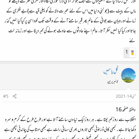
اور عقل رسا دنیا کے بکھیڑوں سے الگ ہو کر آدمی ذرا غور کی نگاہ اور فکر کی نظر سے دیکھے تو
ماں کے پیٹ سے (جو نئی دنیا میں اس کے لئے عبرت دلانے کو پہلی قید ہے)بے فکری کے
زمانے اور وہان سے جوانی کے عالم پھر قبر سامنے آنے کے وقت تک خود اسی پر کیا کیا نہیں گذر
جاتا اور کیا کیا نہیں نظر آتا۔ عالم اپنے حادثوں سے حادث ہونے کی خبر دیتا ہے اور زمانہ نت
نئے
1
گُلِ یاسمیں
لائبریرین
مئی 14، 2021
#5
ریختہ صفحہ 16
انقلاب سے روز خبر لیتا ہے۔ ہر روز ایک نیا دن سامنے آتا ہے اور طرح طرح کے گرم و سرد
دکھا جاتا ہے۔ کبھی کالی ڈراؤنی کبھی تاروں بھری سہانی رات ہے کبھی مہتاب کی چاندنی بچھی ہے