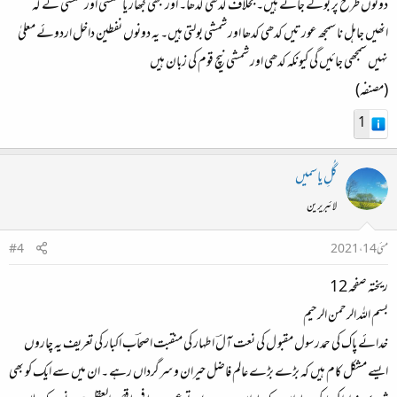
دونوں طرح پر بولے جاتے ہیں۔ بخلاف کدھی کدھا۔ اور کبھی کبھار یا شمسی اور شمشی کے کہ
انھیں جاہل نا سمجھ عورتیں کدھی کدھا اور شمشی بولتی ہیں۔ یہ دونوں نفطین داخل اردوئے معلیٰ
نہیں سمجھی جائیں گی کیونکہ کدھی اور شمشی نیچ قوم کی زبان ہیں
(مصنفہ)
1
گُلِ یاسمیں
لائبریرین
مئی 14، 2021
#4
ریختہ صفحہ 12
بسم اللہ الرحمن الرحیم
خدائے پاک کی حمدرسول مقبو ل کی نعت آلؔ اطہار کی منقبت اصحاؔب اکبار کی تعریف یہ چاروں
ایسے مشکل کام ہیں کہ بڑے بڑے عالم فاضل حیران و سرگرداں رہے ۔ ان میں سے ایک کو بھی