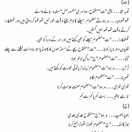
(ت)
توبہ تلّا۔۔۔پہلی "ت" مفتوح، دوسری مکسور "ل" مشدد، ہائے وائے
تھوتھو وبا۔۔۔ ہر دو تے مضموم، ہیضے کا نام لیتے وقت عورتیں تھوتھو کر دیتی ہیں اور تھتھکارا
کرتے وقت تھوتھو نہیں کہتیں۔
تھتھکارا۔۔۔ "ت" مضموم ہیضے کو بھی کہتے ہیں اور سر کے درد کو بھی۔
تھلیان دھرنا یا رکھنا۔۔۔ "ت" مفتوح بچے کے مسوڑھوں کا پھولنا یا ابھرنا دانت نکلنے سے پہلے
تجنا۔۔۔ "ت" مضموم "ج" ساکن لاغر ہونا
تُر تریا۔۔۔ ہر دو "ت" مضموم زبانداز باتونی عورت کو کہتے ہیں۔
تھوپنا۔۔۔ "ت" مضموم لگانا
تھڑی تھڑی۔۔۔ ہر دو "ت" مضموم لعنت ملامت کرنا
تانبے تاثیر۔۔۔ بہت کم یا کم سے کم
(ج)
جھپا جھپ۔۔۔ ہر دو "ج" مفتوح جلدی جلدی
جوڑ گانٹھ۔۔۔"ج " مضموم تھوڑا تھوڑا جمع کرنا