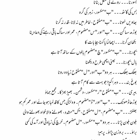
بسورنا۔۔۔ رونے کی شکل بنانا
بِس کی گانٹھ۔۔۔ "ب" مکسور، زہر کی گرہ
بھاویں نہونا۔۔۔ "ب" مفتوح، خاطر میں نہ لانا، قدر نہ کرنا
بوڑھ سہاگن۔۔۔" ب" اور "س" مضموم، عمر اور سہاگ باقی رہنے کی دعا دینا
بکھان کرنا۔۔۔اچھالنا یا کہنا بیجا بات کا
بچورنا۔۔۔"ب" مکسور "چ "مضموم بالوں کے ساتھ آتا ہے
بال بچورنا۔۔۔ یعنی اچھی طرح دیکھنا
بھلک بھلک۔۔۔ ہر دو" ب"ا ور " ل "مفتوح زیادہ رونا
بوغ بند۔۔۔ دہرا کپڑا جو بہت سے کام آتا ہے
بیری۔۔۔ "ب" مفتوح "ر " مکسور ، دشمن۔ بھیڑ بھڑکا۔ مجمع جماؤ
بوڑھا ڈھونک۔۔۔" ب" اور " ڈ "مضموم۔ وہ لڑکی جس کا قد لمبا ہو جائے اور عمر کم ہو
بھلکڑ۔۔۔"ب "مضموم،" ل "مفتوح، "ک" مشدد، بھولنے والا خواہ بھولنے والی
بلون بلون پڑ نا۔۔۔ ہر دو "ب" مکسور، "ل مضموم۔ خرچ کی زیادتی اور آمد کی کمی
براؤ۔۔۔ بر وزن پڑاؤ۔ پرہیز