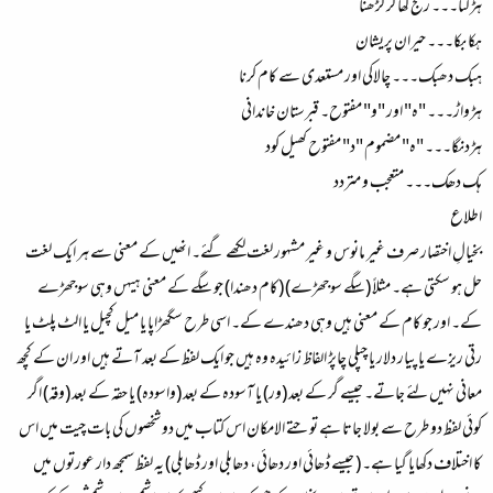
ہڑکنا۔۔۔ رنج کھا کر کڑھنا
ہکا بکا۔۔۔ حیران پریشان
ہبک دھبک۔۔۔ چالاکی اور مستعدی سے کام کرنا
ہڑواڑ۔۔۔ "ہ" اور "و" مفتوح۔ قبرستان خاندانی
ہڑدنگا۔۔۔ "ہ" مضموم "د" مفتوح کھیل کود
ہک دھک۔۔۔ متعجب و متردد
اطلاع
بخیالِ اختصار صرف غیر مانوس و غیر مشہور لغت لکھے گئے۔ انھیں کے معنی سے ہر ایک لغت
حل ہو سکتی ہے۔ مثلاً (سگے سوجھڑے) (کام دھندا) جو سگے کے معنی ہیہں وہی سوجھڑے
کے۔ اور جو کام کے معنی ہیں وہی دھندے کے۔ اسی طرح سگھڑاپا یا میل کچیل یا الٹ پلٹ یا
رتی ریزے یا پیار دلار یا چپلی چاپڑ الفاظ زائیدہ وہ ہیں جو ایک لفظ کے بعد آتے ہیں اور ان کے کچھ
معانی نہیں لئے جاتے۔ جیسے گر کے بعد (ور) یا آسودہ کے بعد (واسودہ) یا حقہ کے بعد (وقہ) اگر
کوئی لفظ دو طرح سے بولا جاتا ہے تو حتے الامکان اس کتاب میں دو شخصوں کی بات چیت میں اس
کا اختلاف دکھایا گیا ہے۔ ( جیسے ڈھائی اور دھائی، دھابلی اور ڈھابلی) یہ لفظ سمجھ دار عورتوں میں