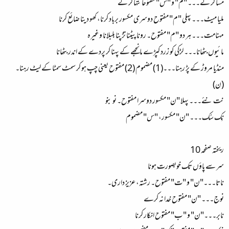
مسا کر کے۔۔۔ "م" و "س" مفتوحانتہا کر کے
ملیا میٹ۔۔۔ پہلی "م" مفتوح دوسری مکسور برباد کرنا، کھو دینا ضائع کرنا
مہنامت۔۔۔ ہر دو "م" مفتوح۔ رونا پیٹنا تڑپنا بلبلانا وغیرہ
مائیوں بٹھانا۔۔۔ لڑکی کو زرد کپڑے مانجھے کے پہنا کر پردے کے اندر بٹھانا
منڈیا مروڑ کے پڑ رہنا۔۔۔(1) مضموم (2) مفتوح یعنی چپ ہو کر سمٹ سمٹا کے لیٹ رہنا۔
(ن)
نت نئے۔۔۔ پہلا "ن" مکسور دوسرا مفتوح۔ نو بنو
نِک سُک۔۔۔ "ن" مکسور، "س" مضموم
ریختہ صفحہ 10
سر سے پاؤں تک خوبصورت ہونا
ناتا۔۔۔"ن" و "ت" مفتوح۔ رشتہ، عزیز داری۔
نوج۔۔۔ "ن" مفتوح خدا نہ کرے
نابر۔۔۔"ن" و " ب" مفتوح انکار کرنا