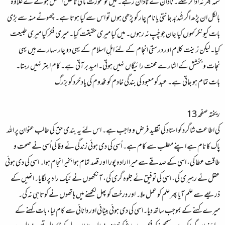
شمہ بھر نہ ادا کر سکے۔ نادان کے نادان رہے۔ میں تو عورت ما فی ناقص العقل ہونے کے علاوہ
بالکل ان پڑھ اگر شُد بُد جانتی یا نام چار کو پڑھی ہوں تو اس سے کیا ہوتا ہے۔ چھوٹے منہ سے بڑی
بات کیونکر کہوں کیا جان جو چُپ نہ رہوں۔ میں کیا میری حقیقت کیا۔ میری فکر کیا میری طبیعت
کیا۔ لیکن زینت کلام اور درستی انجام کے لئے اہلِ اسلام کے یہی دو چار سہارے ہیں یہی
نجات و بخشش کے اشارے محنت رائیگاں نہیں ہوتی۔ امید بر آتی ہے۔ کام ابتر نہیں رہتا۔
بات تمام ہو جاتی ہے۔ عبد کو معبود کی بندگی خادم کو مخدوم کی یاد خرد کو بزرگ
ریختہ صفحہ 13
کی اطاعت شاگرد کو استاد کی تقلید فرض و واجب ہے۔ اس لئے یہ بندی حق کی طالب عنوان پر اللہ
پاک کا نام ہے اپنے مطلب سے کام ہے۔ اُسی کی دی ہوئی زندگی نے وفا کی اُسی نے صحت و
طاقت عطا کی، اسی کے صدقے سے میرا ارادہ پورا اور قصد تمام ہوا بخیر انجام ہوا۔ اسی کی دی ہوئی
عقل نے رہبری کی، اسی کی توفیق نے جلوہ گری کی، آنکھوں نے نیک راہ پر لگایا۔انھیں کے
ذریعے سے علم آیا پھر علم کو عمل ملا۔ اور درخت کو پھل لکھنے میں ہاتھوں نے کوتاہی نہ کی۔
میرے کہنے کے بموجب ساتھ دیا۔اسی کی دی ہوئی بینائی اور دانائی سے کام لیا، بات کہنے کے