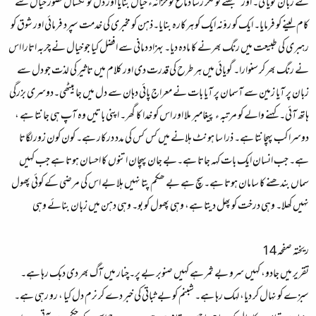
لئے زبان گویا کی۔ اور سمجھنے کو فکر رسا دماغ کو خزانہء خیال بنایا اور دل کو ٹکسال تصور خیال سے
کام لینے کو فرمایا۔ ایک کو روّنہ ایک کو ہرکارہ بنایا۔ذہن کو مخبری کی خدمت سپرد فرمائی اور شوق کو
رہبری کی طبیعت میں رنگ بھرنے کا مادہ دیا۔ بہزاد دمانی سے افضل کیا جو خیال نے چربہ اتارا اس
نے رنگ بھر کر سنوارا۔ گویائی میں ہر طرح کی قدرت دی اور کلام میں تاثیر کی لذت جو دل سے
زبان پر آیا زمین سے آسمان پر آیا بات نے معراج پائی دہان سے دل میں جا بیٹھی۔دوسری بزرگی
ہاتھ آئی۔ کہنے والے کو مرتبہ ء پیغامبر ملا اور اس کو خدا کا گھر۔ اپنی باتیں وہ آپ ہی جانتا ہے ،
دوسرا کب پہچانتا ہے۔ ذرا سا ہونٹ ہلانے میں کس کس کی مدد درکار ہے۔ کون کون زور لگاتا
ہے۔ جب انسان ایک بات کہہ جاتا ہے۔بے جان پہچان اتنوں کا احسان ہوتا ہے جب کہیں
سماں بندھنے کا سامان ہوتا ہے۔ سچ ہے بے ھکم پتا نہیں ہلا بے اس کی مرضی کے کوئی پھول
نہیں کھلا۔ وہی درخت کو پھل دیتا ہے، وہی پھول کو بو۔ وہی دہن میں زبان بنائے وہی
ریختہ صفحہ 14
تقریر میں جادو، کہیں سرو بے ثمر ہے کہیں صنوبر بے پر۔چنار میں آگ بھر دی دہک رہا ہے۔
سبزے کو نہال کر دیا، لہک رہا ہے۔ شبنم کو بے ثباتی کی خبر دے کر نرم دل کیا ، رو رہی ہے۔