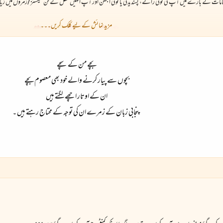
امات کے بارے میں آپ کی کوئی رائے، پسندیدگی یا کوئی الجھن اور آپ انہیں محفل کےکن سیکشنز/زمروں میں زیاد
مزید نمائش کے لیے کلک کریں۔۔۔
بچے من کے سچے
بچوں سے پیار کرنے والے خود بھی معصوم بچے
ان کے اوتار اچھے لگتے ہیں
پنجابی زبان کے زمرے ان کی توجہ کے محتاج رہتے ہیں ۔