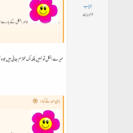
نایاب
لائبریرین
۔
ناصر انکل کے بارے میں 
میرے انکل تو نہیں بلکہ اک محترم بھائی ہیں جو و خ
ماہی احمد نے کہا: