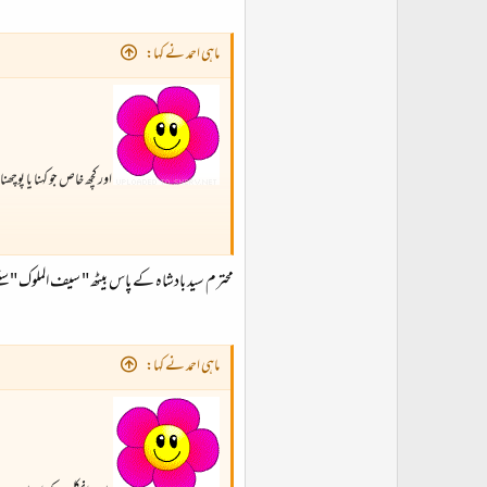
ماہی احمد نے کہا:
اور کچھ خاص جو کہنا یا پوچ
محترم سید بادشاہ کے پاس بیٹھ " سیف الملوک " سن
ماہی احمد نے کہا: