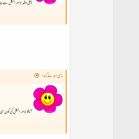
پہلی دفعہ ناصر انکل سے جا
ماہی احمد نے کہا:
آپکو ناصر انکل کی کون س