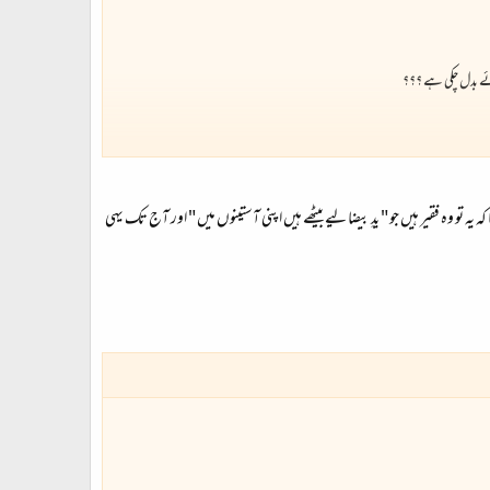
ائے بدل چکی ہے ؟؟؟
یہ تو وہ فقیر ہیں جو " یدِ بیضا لیے بیٹھے ہیں اپنی آستینوں میں " اور آج تک یہی