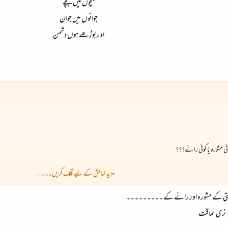
بچوں میں بچے
جوانوں میں جوان
اور بوڑھے ہوں دشمن
 مشورہ یا کوئی رائے؟؟؟
مزید نمائش کے لیے کلک کریں۔۔۔
یم ہستی کے مشورہ اور رائے کے ۔۔۔۔۔۔۔۔۔
نری حماقت