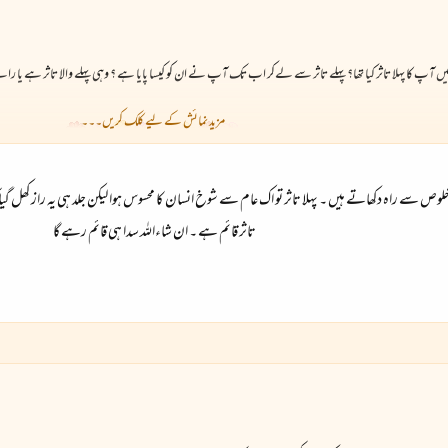
آپ کا پہلا تاثر کیا تھا؟ پہلے تاثر سے لےکر اب تک آپ نے ان کو کیسا پایا ہے ؟ وہی پہلے والا تاثر ہے یا ر
مزید نمائش کے لیے کلک کریں۔۔۔
لوص سے راہ دکھاتے ہیں ۔ پہلا تاثر تو اک عام سے شوخ انسان کا محسوس ہوا لیکن جلد ہی یہ راز کھل گیا کہ 
تاثر قائم ہے ۔ ان شاءاللہ سدا ہی قائم رہے گا