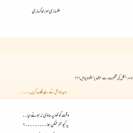
ملنساری اور خاکساری
صر انکل کی شخصیت سے سیکھا یا سیکھنا چاہیں؟؟؟
مزید نمائش کے لیے کلک کریں۔۔۔
وقت کو خود پہ حاوی نہ ہونے دیا ۔۔
یہ کیونکر ممکن ہوا ۔۔۔۔۔۔۔۔۔؟