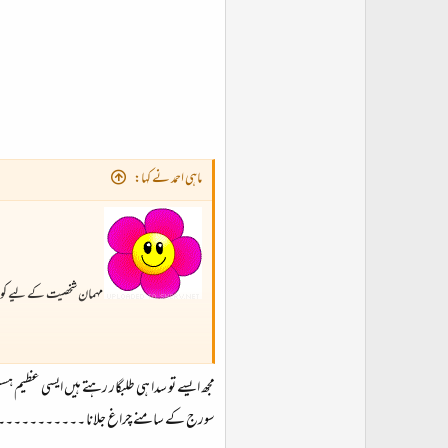
ماہی احمد نے کہا:
مہمان شخصیت کے لیے کوئی
مجھ ایسے تو سدا ہی طلبگار رہتے ہیں ایسی عظ
سورج کے سامنے چراغ جلانا ۔۔۔۔۔۔۔۔۔۔۔ 