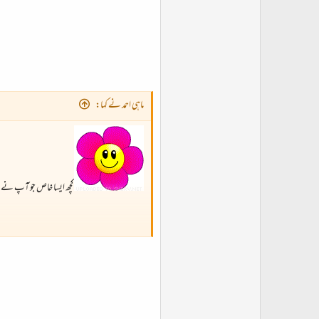
ماہی احمد نے کہا:
کچھ ایسا خاص جو آپ نے نا