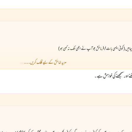
ھنا چاہیں ( کوئی ایسی بات/ فرمائش جو آپ نے ابھی تک نہ کہی ہو )
مزید نمائش کے لیے کلک کریں۔۔۔
نے اور سمجھنے کی خواہش ہے ۔