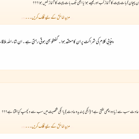
ن پہچان/بات چیت کا آغاز کب اور کیسے ہوا یا ابھی تک بات چیت کا آغاز نہیں ہوا ؟؟؟
مزید نمائش کے لیے کلک کریں۔۔۔
پنجابی کلام کی شراکت پر ان کا معتقد ہوا ۔ گفتگو بھی ہوتی رہتی ہے ۔ ان شاء اللہ ملاق
ی عادت سب سے زیادہ اچھی لگتی ہے؟ (انکی پسندیدہ عادت) یا انکی شخصیت میں سب سے دلچسپ کیا لگتا ہے؟؟؟
مزید نمائش کے لیے کلک کریں۔۔۔