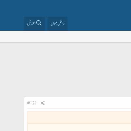
داخل ہوں
تلاش
#121