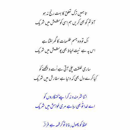
ء
تا ہمیں ترکِ تعلق کا بہت رنج نہ ہو
آؤ تم کو بھی کریں ہم اِسی کوشش میں شریک
اک تو وہ جسم طلسمات کا گھر لگتا ہے
اس پہ ہے نیتِ خیاط بھی پوشش میں شریک
ساری خلقت چلی آتی ہے اُسے دیکھنے کو
کیا کرے دل بھی کہ دنیا ہے سفارش میں شریک
اتنا شرمندہ نہ کر اپنے گنہگاروں کو
اے خدا تُو بھی رہا ہے مری خواہش میں شریک
لفظ کو پھول بنانا تو کرشمہ ہے فرازؔ