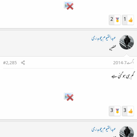
2
1
عبدالقیوم چوہدری
محفلین
اگست 7، 2014
#2,285
گم ہی ہو گئی ہے
3
3
عبدالقیوم چوہدری