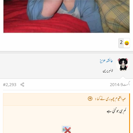
2
عائشہ عزیز
لائبریرین
اگست 9، 2014
#2,293
عبدالقیوم چوہدری نے کہا:
گم ہی ہو گئی ہے