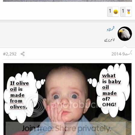
1
1
شمشاد
لائبریرین
اگست 9، 2014
#2,292