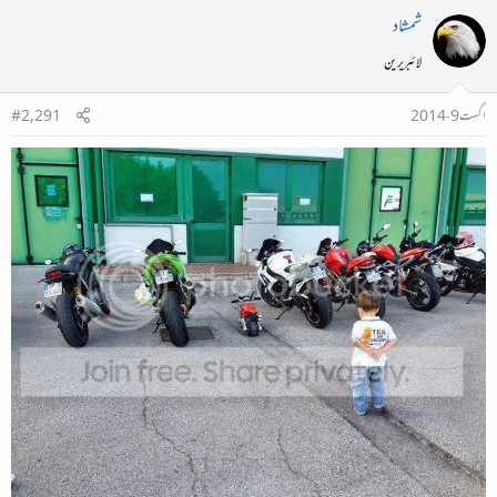
شمشاد
لائبریرین
اگست 9، 2014
#2,291