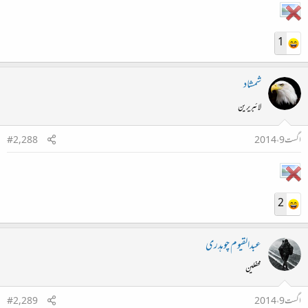
1
شمشاد
لائبریرین
اگست 9، 2014
#2,288
2
عبدالقیوم چوہدری
محفلین
اگست 9، 2014
#2,289