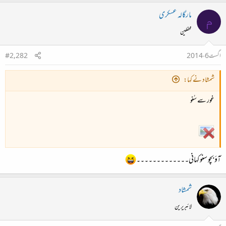
مارگالہ عسکری
م
محفلین
اگست 6، 2014
#2,282
شمشاد نے کہا:
غور سے سُنو
آؤ بچو سنو کہانی۔۔۔۔۔۔۔۔۔۔۔۔۔
شمشاد
لائبریرین