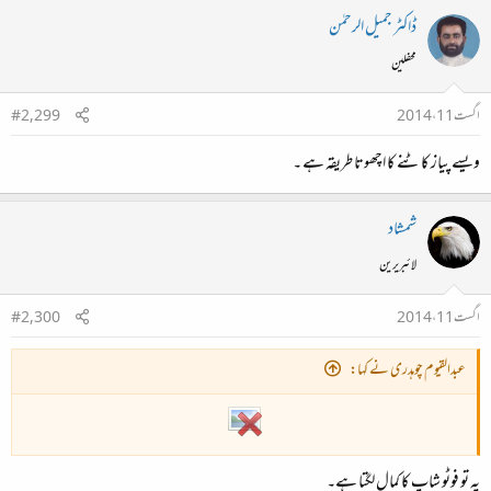
ڈاکٹر جمیل الرحمٰن
محفلین
اگست 11، 2014
#2,299
ویسے پیاز کاٹنے کا اچھوتا طریقہ ہے ۔
شمشاد
لائبریرین
اگست 11، 2014
#2,300
عبدالقیوم چوہدری نے کہا:
یہ تو فوٹو شاپ کا کمال لگتا ہے۔