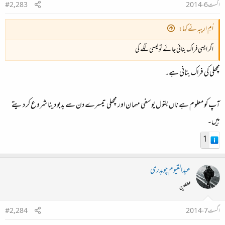
اگست 6، 2014
#2,283
اُمِ اریبہ نے کہا:
اگر ایسی فراک بنائی جائے تو کیسی لگے گی
مچھلی کی فراک بنانی ہے۔
آپ کو معلوم ہے ناں بقول یوسفی مہمان اور مچھلی تیسرے دن سے بدبو دینا شروع کر دیتے
ہیں۔
1
عبدالقیوم چوہدری
محفلین
اگست 7، 2014
#2,284