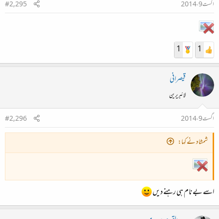
اگست 9، 2014
#2,295
1
1
قیصرانی
لائبریرین
اگست 9، 2014
#2,296
شمشاد نے کہا:
اسے بے نام ہی رہنے دیں