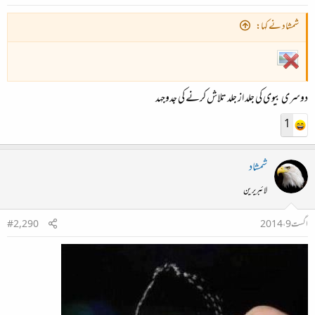
شمشاد نے کہا:
دوسری بیوی کی جلد از جلد تلاش کرنے کی جدوجہد
1
شمشاد
لائبریرین
اگست 9، 2014
#2,290