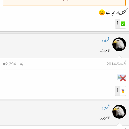
کتنا پیارا بچہ ہے
1
شمشاد
لائبریرین
اگست 9، 2014
#2,294
1
شمشاد
لائبریرین