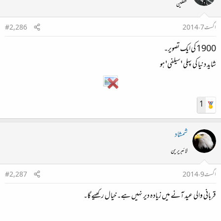
محفلین
اگست 7، 2014
#2,286
1900 کی ایک تصویر۔
شاید دنیا کی پہلی 'سیلفی' ہو
1
شمشاد
لائبریرین
اگست 9، 2014
#2,287
قربانی والی عید آنے میں زیادہ دیر نہیں ہے۔ خیال رکھیے گا۔