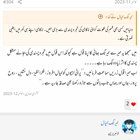
نومبر 11، 2023
#304
نیرنگ خیال نے کہا:
دنیا میں کسی بھی قسم کی خلوت گزینی ناکامی کی تجرد پسندی سے بڑی نہیں۔ ناکامی اپنے ہی گھر میں اجنبی
ٹھہرتی ہے۔
میں سمجھا یہ میرے نیرنگ بھائی کا اپنا قول ہے کیونکہ اِس قول میں تجرد پسندی کی بجائے مشکل
پسندی کا اثر زیادہ لگ رہا ہے۔۔۔۔۔
اب میرا قولِ زریں سماعت فرمائیں:’’پرانی لڑیوں کو خیال افروز، فکرانگیز، دل نشیں ، روح
پرور،جاں اور جہاں تاب باتوں سے تازہ رکھنا بھی صدقہ جاریہ ہے ۔‘‘
آخری تدوین:
نومبر 12، 2023
2
نیرنگ خیال
لائبریرین