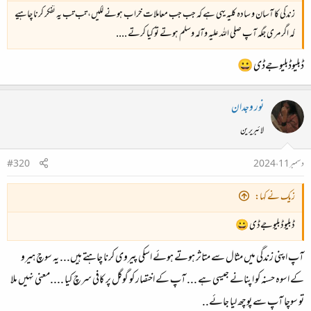
زندگی کا آسان و سادہ کلیہ یہی ہے کہ جب جب معاملات خراب ہونے لگیں، تب تب یہ تفکر کرنا چاہیے
کہ اگر مری جگہ آپ صلی اللہ علیہ وآلہ وسلم ہوتے تو کیا کرتے ....
ڈبلیوڈبلیوجےڈی 😀
نور وجدان
لائبریرین
دسمبر 11، 2024
#320
زیک نے کہا:
ڈبلیوڈبلیوجےڈی 😀
آپ اپنی زندگی میں مثال سے متاثر ہوتے ہوئے اسکی پیروی کرنا چاہتے ہیں... یہ سوچ ہیرو
کے اسوہ حسنہ کو اپنانے جیسی ہے ... آپ کے اختصار کو گوگل پر کافی سرچ کیا ....معنی نہیں ملا
تو سوچا آپ سے پوچھ لیا جائے..