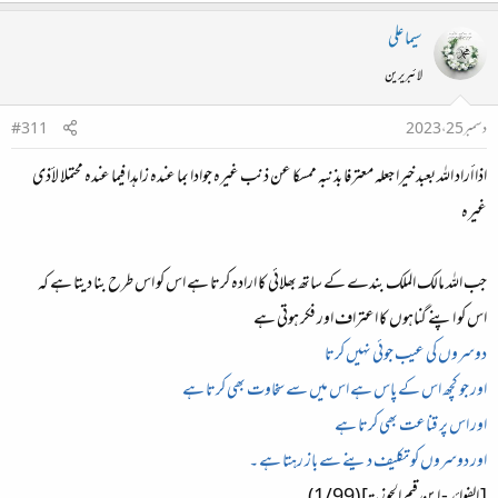
سیما علی
لائبریرین
دسمبر 25، 2023
#311
اذا أراد الله بعبد خيرا جعله معترفا بذنبه ممسكا عن ذنب غيره جوادا بما عنده زاهدا فيما عنده محتملا لأذى
غيره
جب اللہ مالک الملک بندے کے ساتھ بھلائی کا ارادہ کرتا ہے اس کو اس طرح بنا دیتا ہے کہ
اس کو اپنے گناہوں کا اعتراف اور فکر ہوتی ہے
دوسروں کی عیب جوئی نہیں کرتا
اور جو کچھ اس کے پاس ہے اس میں سے سخاوت بھی کرتا ہے
اور اس پر قناعت بھی کرتا ہے
اور دوسروں کو تکلیف دینے سے باز رہتا ہے ۔