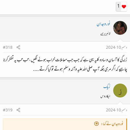
1
نور وجدان
لائبریرین
دسمبر 10، 2024
#318
زندگی کا آسان و سادہ کلیہ یہی ہے کہ جب جب معاملات خراب ہونے لگیں، تب تب یہ تفکر کرنا
چاہیے کہ اگر مری جگہ آپ صلی اللہ علیہ وآلہ وسلم ہوتے تو کیا کرتے ....
زیک
ز
ایکاروس
دسمبر 10، 2024
#319
نور وجدان نے کہا: