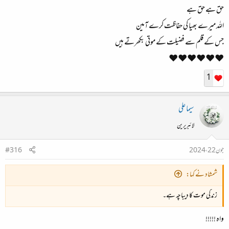
حق ہے حق ہے
اللہ میرے بھیا کی حفاظت کرے آمین
جس کے قلم سے فضیلت کے موتی بکھرتے ہیں
❤️❤️❤️❤️❤️❤️
1
سیما علی
لائبریرین
جون 22، 2024
#316
شمشاد نے کہا:
زندگی موت کا دیباچہ ہے۔
واہ !!!!!