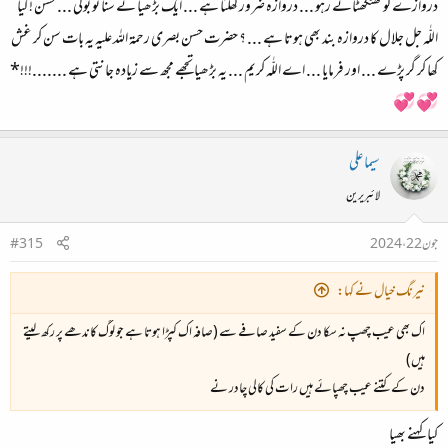
دروازے کو کھٹکھٹاتے رہو ... دروازہ ضرور کھلتا ہے ... ایک بڑھیا نے سنا تو بولی ... حسن ! کیا
اللّٰہ جل جلال کا دروازہ بند بھی ہوتا ہے ... ؟ حضرت حسن بصری رحمۃ اللہ علیہ یہ بات سن کر غش
کھا کر گر پڑے ... اور فرمایا ... اے اللّٰہ کریم ... یہ بڑھیا تجھے مجھ سے زیادہ جانتی ہے .......!!!*
💞 💞
سیما علی
لائبریرین
جون 22، 2024
#315
نیرنگ خیال نے کہا:
اک بھی عیب چھپ نہ سکا دن کے سفید صافے سے (صافہ اک کپڑا ہوتا ہے جو لوگ کاندھے پر رکھ لیتے
ہیں)
دن کے کتنے عیب چھپائے ہیں رات کی کالی چادر نے
کیا کہنے بھیا