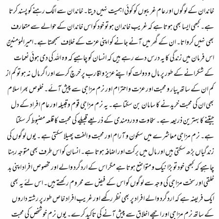
خاندان کے لوگوں اور عام غریبوں کو کوئی اہمیت نہیں دیتا۔ خاندان سے الگ رہنے کو پسند کرتا
ہے۔ کبھی ایسا بھی ہوتا ہے کہ غریب خاندان ہو تو خود کو اس خاندان کے حوالے سے متعارف
بھی نہیں کرواتا۔ ان کے گھر میں آنے جانے کو اپنی عزت کے خلاف سمجھتا ہے۔امیرالمؤمنینؑ
اس فرمان میں زندگی کا یہ درس دے رہے ہیں کہ انسان کو چاہیے کہ وہ اللہ کی دی ہوئی نعمات
کے شکرانے کے طور پر مال و دولت کو اپنے عزیز و اقارب پر خرچ کرے اور اگر مال نہ ہو تو کم از
کم ان کے ساتھ پیار و محبت اور عزت و احترام اور نرم مزاجی سے پیش آئے۔ خلوص بھرا سلام
بھی ان کی محبت خریدنے کا سامان بن سکتا ہے۔ یہ نرم مزاجی قوم و قبیلہ اور عام افراد کے دل
جیتنے کا بہترین ذریعہ ہے۔ سخاوت و دردمندی کے ذریعے قبیلے کی محبت کا قلعہ مضبوط کر سکتا
ہے۔ نرم مزاجی معاشرے میں سکون و آرام اور محبت و الفت پھیلا سکتی ہے ۔ یوں لوگوں کی
زندگیاں بڑھ سکتی ہیں اور مال میں برکت اور اضافہ ہوتا ہے۔ انسان کو اس طرف بھی متوجہ رہنا
چاہیے کہ کبھی خود تو بڑا نیک و متواضع ہوتا ہے مگر اس کے اردگرد والے اور مخصوص افراد اپنی بد
خلقی اور سخت مزاجی کی وجہ سے لوگوں کو اس کے فیض سے محروم رکھتے ہیں۔ اس لئے یہ بھی
ایک فریضہ ہے کہ اردگرد والے افراد پر بھی نظر رکھے اور غریب افراد خاص طور پر رشتہ داروں
کے ساتھ نرم مزاجی اور اچھے اخلاق سے پیش آنے کی تاکید کرے۔ یوں نرم خو شخص کی محبت