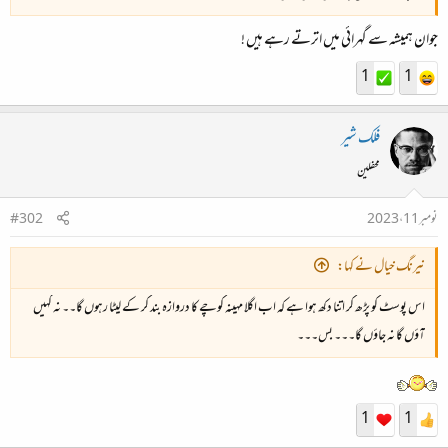
جوان ہمیشہ سے گہرائی میں اترتے رہے ہیں !
1
1
فلک شیر
محفلین
نومبر 11، 2023
#302
نیرنگ خیال نے کہا:
اس پوسٹ کو پڑھ کر اتنا دکھ ہوا ہے کہ اب اگلا مہینہ کوچے کا دروازہ بند کر کے لیٹا رہوں گا۔۔ نہ کہیں
آؤں گا نہ جاؤں گا۔۔۔ بس۔۔۔
1
1