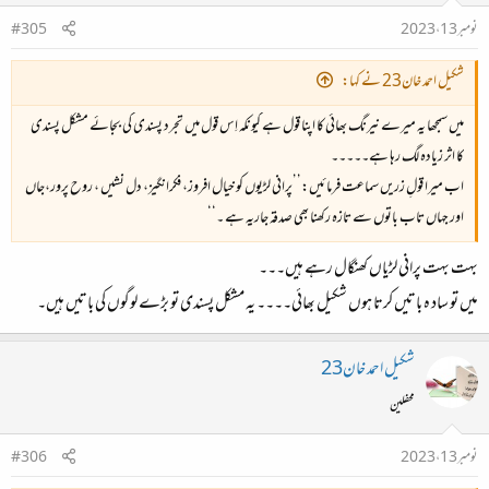
نومبر 13، 2023
#305
شکیل احمد خان23 نے کہا:
میں سمجھا یہ میرے نیرنگ بھائی کا اپنا قول ہے کیونکہ اِس قول میں تجرد پسندی کی بجائے مشکل پسندی
کا اثر زیادہ لگ رہا ہے۔۔۔۔۔
اب میرا قولِ زریں سماعت فرمائیں:’’پرانی لڑیوں کو خیال افروز، فکرانگیز، دل نشیں ، روح پرور،جاں
اور جہاں تاب باتوں سے تازہ رکھنا بھی صدقہ جاریہ ہے ۔‘‘
بہت بہت پرانی لڑیاں کھنگال رہے ہیں۔۔۔
میں تو ساد ہ باتیں کرتا ہوں شکیل بھائی۔۔۔۔ یہ مشکل پسندی تو بڑے لوگوں کی باتیں ہیں۔
شکیل احمد خان23
محفلین
نومبر 13، 2023
#306