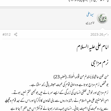
[ الفوائد - ابن قيم الجوزية ] (1/99)
سیما علی
لائبریرین
دسمبر 26، 2023
#312
امام علی علیہ السلام​
نرم مزاجی​
مَنْ تَلِنْ حاشِيَتُہٗ يَسْتَدِمْ مِنْ قَوْمِهِ الْمَوَدَّةَ۔ (خطبہ 23)
جو شخص نرم مزاج ہوتا ہے وہ اپنی قوم کی محبت ہمیشہ باقی رکھ سکتا ہے۔
نرم مزاجی اور خوش خلقی انسان کی زندگی کے ایسے سرمائے ہیں جو کبھی ختم نہیں ہوتے۔
امیرالمؤمنینؑ علی علیہ السلام نے رشتہ داروں سے مالی تعاون کا ذکر کیا اور اس کے بعد قوم و قبیلے
سے پیار و محبت کی اہمیت بتائی۔ انسان جب مالدار ہو جائے تو اکثر اس میں تکبر آ جاتا ہے