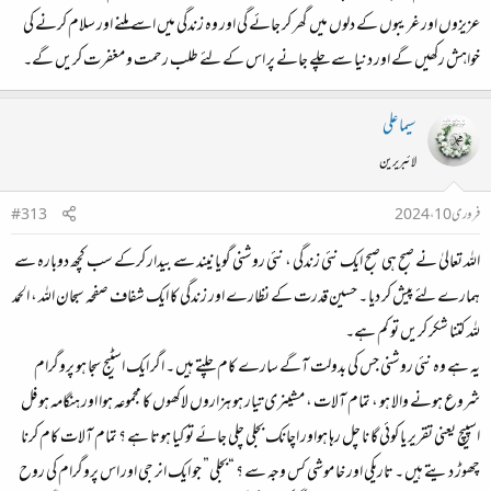
عزیزوں اور غریبوں کے دلوں میں گھر کر جائے گی اور وہ زندگی میں اسے ملنے اور سلام کرنے کی
خواہش رکھیں گے اور دنیا سے چلے جانے پر اس کے لئے طلب رحمت و مغفرت کریں گے۔
سیما علی
لائبریرین
فروری 10، 2024
#313
اللہ تعالیٰ نے صبح ہی صبح ایک نئی زندگی ، نئی روشنی گویا نیند سے بیدار کرکے سب کچھ دوبارہ سے
ہمارے لئے پیش کر دیا ۔ حسین قدرت کے نظارے اور زندگی کا ایک شفاف صفحہ سبحان اللہ ، الحمد
للہ کتنا شکر کریں تو کم ہے۔
یہ ہے وہ نئی روشنی جس کی بدولت آگے سارے کام چلتے ہیں ۔ اگر ایک اسٹیج سجا ہو پروگرام
شروع ہونے والا ہو ، تمام آلات ، مشینری تیار ہو ہزاروں لاکھوں کا مجموعہ ہوا اور ہنگامہ ہو فل
اسپیچ یعنی تقریر یا کوئی گا نا چل رہا ہواور اچانک بجلی چلی جائے تو کیا ہوتا ہے ؟ تمام آلات کام کرنا
چھوڑ دیتے ہیں ۔ تاریکی اور خا موشی کس وجہ سے ؟ “بجلی” جو ایک انر جی اور اس پروگرام کی روح