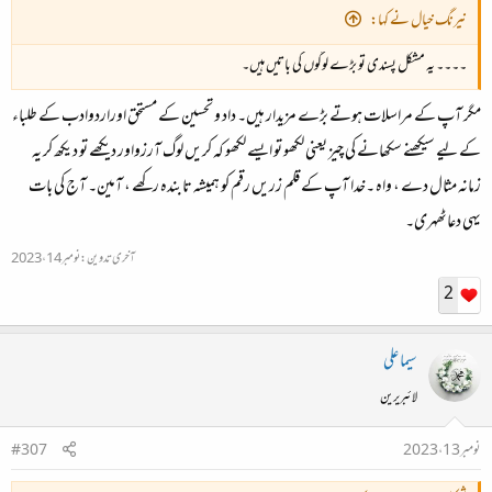
نیرنگ خیال نے کہا:
۔۔۔۔ یہ مشکل پسندی تو بڑے لوگوں کی باتیں ہیں۔
مگر آپ کے مراسلات ہوتے بڑے مزیدار ہیں۔ داد و تحسین کے مستحق اوراردوادب کے طلباء
کے لیے سیکھنے سکھانے کی چیز یعنی لکھو تو ایسے لکھو کہ کریں لوگ آرزواور دیکھے تو دیکھ کر یہ
زمانہ مثال دے ، واہ ۔خدا آپ کے قلم زریں رقم کو ہمیشہ تابندہ رکھے ، آمین۔ آج کی بات
یہی دعاٹھہری۔
آخری تدوین:
نومبر 14، 2023
2
سیما علی
لائبریرین
نومبر 13، 2023
#307