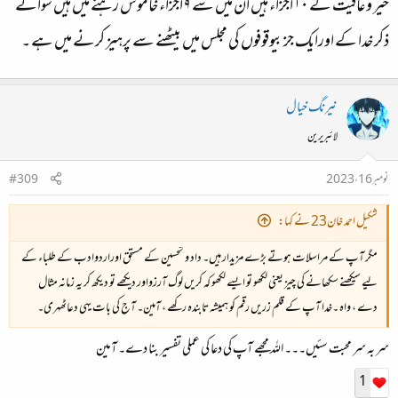
خیر وعافیت کے ۱۰ اجزاء ہیں ان میں سے ۹ اجزاء خاموش رہنے میں ہیں سوائے
ذکر خدا کے اورایک جز بیوقوفوں کی مجلس میں بیٹھنے سے پرہیز کرنے میں ہے ۔
نیرنگ خیال
لائبریرین
نومبر 16، 2023
#309
شکیل احمد خان23 نے کہا:
مگر آپ کے مراسلات ہوتے بڑے مزیدار ہیں۔ داد و تحسین کے مستحق اوراردوادب کے طلباء کے
لیے سیکھنے سکھانے کی چیز یعنی لکھو تو ایسے لکھو کہ کریں لوگ آرزواور دیکھے تو دیکھ کر یہ زمانہ مثال
دے ، واہ ۔خدا آپ کے قلم زریں رقم کو ہمیشہ تابندہ رکھے ، آمین۔ آج کی بات یہی دعاٹھہری۔
سر بہ سر محبت سئیں۔۔۔ اللہ مجھے آپ کی دعا کی عملی تفسیر بنا دے۔ آمین
1