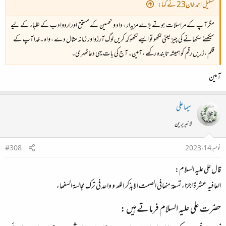
شکیل احمد خان23 نے کہا:
مگر آپ کے مراسلات ہوتے بڑے مزیدار ، داد و تحسین کے مستحق اوراردوادب کے طلباء کے لیے
سیکھنے سکھانے کی چیز یعنی لکھو تو ایسے لکھو کہ کریں لوگ آرزواور زمانہ مثال دے ، واہ ۔خدا آپ کے
قلم ،زریں رقم کو ہمیشہ تابندہ رکھے ، آمین۔ آج کی بات یہی دعاٹھہری۔
آمین
سیما علی
لائبریرین
نومبر 14، 2023
#308
قال علی علیہ السلام:
العافیہ عشرة اجزاء تسعة منھافی الصمت الابذکر اللھ و واحد فی ترک مجالسة السفھاء
حضرت علی علیہ السلام فرماتے ہیں :