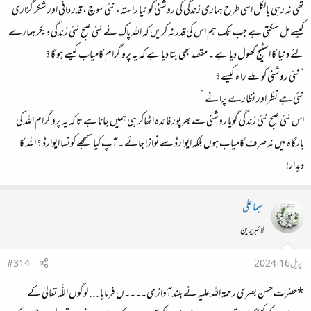
تھی نہ رہی بالکل اسی طرح ہماری زندگی کی روشنی کو نیا راستہ ، نئی سوچ ، قدر دانی اور شکر گزاری
کیسے مل سکتی ہے جب تک ہم اس کی قدر نہ کریں کہ اللہ پاک نے نئی صبح نئی زندگی دیکر ہمارے
لئے دنیا کا اسٹیج کھول دیا ہے ۔ مقصد بھی بتا دیا ہے کہ یہ پرو گرام کامیاب کیسے ہو گا ؟
“نئی روشنی کو ملے را ہ کیسے ؟
نئی ہے نظر اور نظارے پرا نے ”
اس نئی صبح نئی زندگی گویا روشنی سے بھرپور فا ئدہ اٹھاکر ہی ہمیں جانا ہے تا کہ یہ پرو گرام اللہ کی
بارگاہ میں نہ صرف کامیاب ہوں بلکہ ایوارڈ سے نوازا جائے ۔ آپ کیا سمجھے کونسا ایوارڈ ؟ اللہ کا
دیدار!
سیما علی
لائبریرین
اپریل 16، 2024
#314
*‏حضرت حسن بصری رحمۃ اللہ علیہ نے بلند آواز می۔۔۔۔ں فرمایا ... لوگوں اللّٰہ تعالیٰ کے