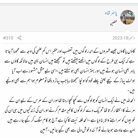
یاسر شاہ
محفلین
دسمبر 18، 2023
#310
گاؤں یا گاؤں جیسے شہروں کے اندر لوگوں میں تعصّب اور تکبر اس کم علمی کی وجہ سے عموما آجاتا
ہے کہ ایک ہی طرح کے لوگوں میں اٹھتے بیٹھتے ہیں تو سمجھتے ہیں انسان یہی ہیں حالانکہ گاؤں سے
باہر بھی انسان ہوتے ہیں اور بہتر انسان بھی ہو سکتے ہیں -اسی لیے مثل مشہور ہے اب آیا
اونٹ پہاڑ کے نیچے یعنی پہلے خود کو اونچا سمجھتا رہا جب پہاڑ دیکھا تو معلوم ہوا ہم سے بھی اونچے
ہیں -
الحمدللہ میں نے ایک انسان کو جو لوگوں سے کھچا کھچا رہتا تھا اور ان کے عرس کے لیے ان کے
مرنے کا انتظار کرتا تھا تحریک دے کر لوگوں کا خیر مقدم کرنے اور ان کی زندگیوں میں ہی ان کی
خوبیوں کو سراہنے والا بنا دیا ہے -الحمدلللہ نیت کا کیا ہے آج جو کام سلگ کر کیے جا رہے ہیں
امید ہے عادت ہو جائے تو آئندہ خوش دلی سے بھی کیے جائیں -آمین