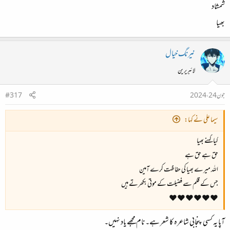
شمشاد
بھیا
نیرنگ خیال
لائبریرین
جون 24، 2024
#317
سیما علی نے کہا:
کیا کہنے بھیا
حق ہے حق ہے
اللہ میرے بھیا کی حفاظت کرے آمین
جس کے قلم سے فضیلت کے موتی بکھرتے ہیں
❤️❤️❤️❤️❤️❤️
آپا یہ کسی پنجابی شاعرہ کا شعر ہے۔ نام مجھے یاد نہیں۔