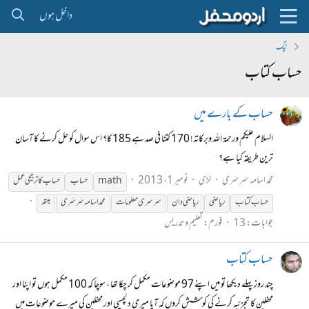
داخل ہوں
ٹیگ
حساب کتاب
حساب کے بارے میں
السلام علیکم ورحمۃ اللہ وبرکاتہ! 170 کتنا فی صد ہے 185 کا؟ اس سوال کو حل کرنے کا آسان
ترین طریقہ کیا ہے؟
محمد اسامہ سَرسَری
لڑی
نومبر 1، 2013
math
حساب
حساب
کا ترجیحی عمل
حساب
کتاب
ریاضی
ریاضی دان
سرسری معلومات
محمد اسامہ سَرسَری
میتھ
جوابات: 13
فورم:
تعلیم و تدریس
حساب کتاب
چند روز پہلے دیکھا تو میں اپنے 97 موضوعات مکمل کر چکا تھا ، سوچا کہ 100 مکمل ہوں تو اپنا اور
محفلین کا تجزئیہ کرنے کی کوشش کروں کہ آیا میری دلچسپی اور محفلین کی میرے موضوعات میں