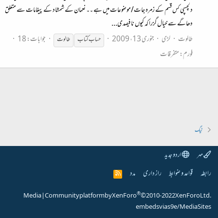
دلچسپی کس قسم کے زمرہ جات/موضوعات میں ہے ۔۔ نعمان کے شمشاد کے پیغامات سے متعلق
دھاگے سے خیال گزرا کہ کیوں نا فیصدی...
طالوت
لڑی
جنوری 13، 2009
جوابات: 18
حساب
کتاب
طالوت
فورم:
متفرقات
ٹیگ
مہر
اردو جدید
رابطہ
قواعد و ضوابط
راز داری
مدد
R
S
S
®
Media
|
Community platform by XenForo
© 2010-2022 XenForo Ltd.
embeds via s9e/MediaSites