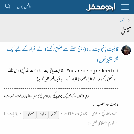
داخل ہوں
ٹیگ
تقویٰ
قابلیت یا قبولیت...؟ (دینی حلقے سے تعلق رکھنے والے افراد کے لیے ایک
فکر انگیز تحریر)
You are being redirected... قابلیت یا قبولیت...؟ رحمت اللہ شیخ (دینی حلقے
سے تعلق رکھنے والے افراد خصوصًا طلباء کے لیے ایک فکر انگیز تحریر)
۔۔۔۔۔۔۔۔۔۔۔۔۔۔۔۔۔۔۔۔۔۔۔۔۔۔۔۔۔۔۔۔۔۔۔۔۔۔۔۔۔۔۔۔۔۔۔۔۔۔۔۔۔۔۔
۔۔۔۔۔۔۔۔۔۔۔۔۔۔ دنیا والوں کے نزدیک پسندیدگی اور کامیابی کا معیار مال و دولت، شہرت،
قابلیت اور منصب...
رحمت اللہ شیخ
لڑی
جنوری 6، 2019
جوابات: 1
تقویٰ
قابلیت
مقبولیت
فورم:
اِسلامی تعلیمات