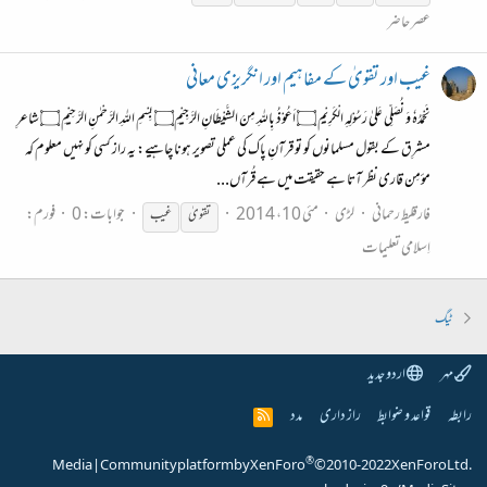
عصر حاضر
غیب اور تقویٰ کے مفاہیم اور انگریزی معانی
نَحْمَدُہٗ وَ نُصَلِّی عَلیٰ رَسُوْلِہِ الْکَرِیْمِ ۝ اَعُوْذُ بِاللہِ مِنَ الشَّیْطَانِ الرَّجِیْمِ۝ بِسْمِ اللہِ الرَّحْمٰنِ الرَّحِیْمِ ۝ شاعرِ
مشرِق کے بقول مسلمانوں کو تو قرآنِ پاک کی عملی تصویر ہونا چاہیے: یہ راز کسی کو نہیں معلوم کہ
مؤمِن قاری نظر آتا ہے حقیقت میں ہے قُرآں...
فارقلیط رحمانی
لڑی
مئی 10، 2014
جوابات: 0
فورم:
تقویٰ
غیب
اِسلامی تعلیمات
ٹیگ
مہر
اردو جدید
رابطہ
قواعد و ضوابط
راز داری
مدد
R
S
S
®
Media
|
Community platform by XenForo
© 2010-2022 XenForo Ltd.