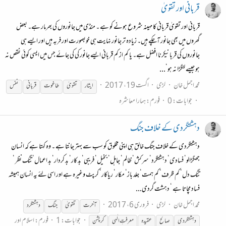
قربانی اور تقویٰ
قربانی اور تقویٰ قربانی کا مہینہ شروع ہونے کو ہے ۔ منڈی میں جانوروں کی بھرمار ہے۔ بعض
گھروں میں بھی جانور آچکے ہیں۔ زیادہ تر جانور نہایت ہی خوبصورت اور فربہ ہیں اور ایسے ہی
جانوروں کی قربانیکرنا افضل ہے۔ یا کم از کم قربانی ایسے جانور کی کی جائے جس میں ایسی کوئی نقص نہ
ہو جیسے لنگڑا نہ ہو‘...
محمد اجمل خان
لڑی
اگست 19، 2017
ایثار
تقویٰ
طاغوت
قربانی
نفس
جوابات: 0
فورم:
ہمارا معاشرہ
دہشتگردی کے خلاف جنگ
دہشتگردی کے خلاف جنگ خالق ہی اپنی مخلوق کو سب سے بہتر جانتا ہے ۔ وہ کہتا ہے کہ انسان
جھگڑالو‘ فسادی‘ دہشتگرد‘ سرکش‘ ظالم‘ جاہل‘ بخیل‘ فریبی‘ بد کار‘ بد کردار‘ بد اعمال‘ تنگ نظر ‘
تنگ دل‘ کم ظرف‘ کم ہمت‘ جلد باز‘ مکار‘ ریاکار‘ کرپٹ وغیرہ ہے اور اسی لئے یہ انسان ہمیشہ
فساد مچاتا ہے ‘ دہشت گردی...
محمد اجمل خان
لڑی
فروری 6، 2017
آخرت
تقویٰ
جنگ
دہشتگرد
جوابات: 1
فورم:
اسلام اور
دہشتگردی
صالح
عقیدہ
معرفتِ الٰہی
کرپشن