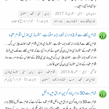
سیاسی و مذهبی را بین...
حسان خان
لڑی
جنوری 5، 2017
ایران
سنی
شیعہ
صفوی
جوابات: 1
فورم:
تاریخ کا مطالعہ
فارسی اقتباسات
فرقہ واریت
ماوراءالنہر
شام پرحملے سے فرقہ وارانہ تشدد بڑھ سکتاہے،سیکریٹری جنرل اقوام متحدہ
شام پرحملے سے فرقہ وارانہ تشدد بڑھ سکتاہے،سیکریٹری جنرل اقوام متحدہ سینٹ پیٹرس برگ …
اقوام متحدہ کے سیکریٹری جنرل بان کی مون نے خبردار کیا ہے کہ شام پر حملے سے ملک میں فرقہ
وارانہ تشدد بڑھ سکتا ہے۔ سینٹ پیٹرس برگ میں جاری جی20 کے اجلاس کے دوسرے روز
اقوام متحدہ کے جنرل سیکریٹری بان کی مون کا کہنا...
کاشفی
لڑی
ستمبر 6، 2013
اقوام متحدہ
امریکہ
ایران
سنی
سیکریٹری جنرل
جوابات: 0
فورم:
آج کی خبر
شام پر حملہ
شیعہ
عرب
فرقہ وارانہ تشدد
مسلمان
شام سے 30 ہزار پناہ گزین عراق میں داخل
شام سے 30 ہزار پناہ گزین عراق میں داخل اقوام متحدہ نے کہا ہے کہ شام سے تقریباً 30 ہزار