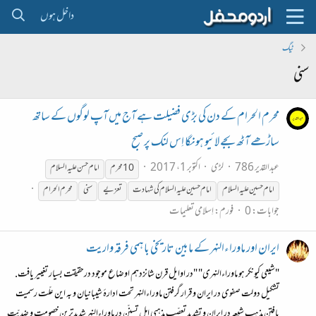
داخل ہوں
ٹیگ
سنی
محرم الحرام کے دن کی بڑی فضیلت ہے آج میں آپ لوگوں کے ساتھ
ساڑھے آٹھ بجے لائیو ہونگا اِس لنک پر صبح
عبدالقدیر 786
لڑی
اکتوبر 1، 2017
10 محرم
امام حسن علیہ السلام
امام حسین علیہ السلام
امام حسین علیہ السلام کی شہادت
تعزیے
سنی
محرم الحرام
جوابات: 0
فورم:
اِسلامی تعلیمات
ایران اور ماوراءالنہر کے مابین تاریخی باہمی فرقہ واریت
"شیعی کیونکر ہو ماوراءالنہری" "در اوایل قرن شانزدهم اوضاع موجود درحقیقت بسیار تغییر یافت.
تشکیل دولت صفوی در ایران و قرار گرفتن ماوراءالنهر تحت ادارهٔ شیبانیان و به این علّت رسمیت
یافتن مذهب شیعه در ایران و تشدید تعصّب مذهبی اهل تسنّن در ماوراءالنهر شدیدترین خصومت و ضدیّت