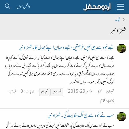
داخل ہوں
ٹیگ
شہزاد نیر
جسے خود سے ہی نہیں فرصتیں،جسے دھیان اپنے جمال کا۔ شہزاد نیر
جسے خوُد سے ہی نہیں فرُصتیں، جسے دھیان اپنے جمال کا اُسے کیا خبر مرے شوق کی، اُسے کیا پتا
مرے حال کا مرے کوچہ گرد نے لوٹ کر مرے دل پہ اشک گرا دیا اُسے ایک پل نے مٹا دیا ، جو
حساب تھا مہ و سال کا تجھے شوقِ دیدِ غروب ہے،مری آنکھ دیکھ بھری ہوئی کہیں تیرے ہجر کی
تیرگی، کہیں رنگ میرے ملال کا شبِ...
شیزان
لڑی
دسمبر 29، 2015
جوابات: 0
فورم:
شہزاد
نیر
شیزان
پسندیدہ کلام
سب نے خود سے ہی اِک حکایت کی۔ شہزاد نیر
سب نے خود سے ہی اِک حکایت کی کچھ حقیقت نہیں محبت کی بھیڑ میں راستہ بناتے ہوئے لہر اُٹّھی