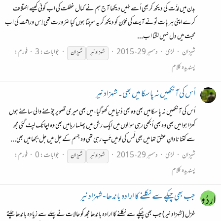
بدن میں لذّت کی دیکھ کر بھی اُسے نہیں دیکھا آج ہم نے کمال غفلت کی اب کوئی کیسے اختلاف
کرے اپنی ہر بات تونے آیت کی خوُن کو دیکھ کر یہ سوچتا ہوں کیا ضرُورت تھی اِس وراثت کی اب
محبت میں دل نہیں لگتا اب...
شیزان
لڑی
دسمبر 29، 2015
جوابات: 3
فورم:
شہزاد
نیر
شیزان
پسندیدہ کلام
اُس کی آنکھیں نہ پا سکا میں بھی۔ شہزاد نیر
اُس کی آنکھیں نہ پا سکا میں بھی وہ بھی دُنیا میں کھو گیا، میں بھی میری تصویر چوُمنے والی سامنے ہوں
کھڑا ہوا میں بھی وہ بھی اُلجھی رہی سوالوں میں ایک رش میں پھنسا رہا میں بھی وہ اچانک لپٹ گئی مجھ
سے کتنا نادانِ عشق تھا میں بھی لَمس کی لو میں تَپ رہی تھی وہ جسم کے جل میں جل بجھا میں بھی...
شیزان
لڑی
دسمبر 29، 2015
جوابات: 0
فورم:
شہزاد
نیر
شیزان
پسندیدہ کلام
جب بھی چپکے سے نکلنے کا ارادہ باندھا - شہزاد نیر
غزل (شہزاد نیر) جب بھی چپکے سے نکلنے کا ارادہ باندھا مجھ کو حالات نے پہلے سے زیادہ باندھا چلتے