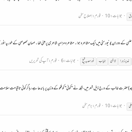
جوابات: 10
فورم:
اِصلاحِ سخن
رق
اصے لاعلم ہیں زمانہء طالب علمی کے دوران یونیورسٹی میں ایک مشاعرہ ہوا ۔ مشاعرہ مزاحیہ شاعری پر مبنی تھا ۔ مہمان خصوصی کے ط
جوابات: 6
فورم:
آپ کی تحریریں
غدیر زہرا
لاالمی
نایاب
نورسعدیہ شیخ
حضرت غالب کے درج ذیل شعر میں، قبلہ نے "کوئی" کو فَعُو کے وزن پر باندھا ہے رہا گر کوئی تا قیامت سلام
جوابات: 10
فورم:
بزم سخن
لی