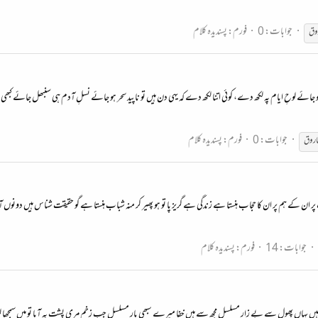
جوابات: 0
فورم:
پسندیدہ کلام
روق
لوحِ ایام پہ لکھ دے، کوئی اتنا لکھ دے کہ یہی دن ہیں تو ناپید سحر ہو جائے نسلِ آدم ہی سنبھل جائے کبھی، ہائے ک
جوابات: 0
فورم:
پسندیدہ کلام
 فاروق
پر ان کے ہم پر ان کا حجاب ہنستا ہے زندگی ہے گریز پا تو ہو پھیر کر منہ شباب ہنستا ہے گو حقیقت شناس ہیں دون
جوابات: 14
فورم:
پسندیدہ کلام
ہیں یہاں پھول سے بے زار مسلسل مجھ سے ہیں خفا میرے سبھی یار مسلسل جب زخم مری پشت پہ آیا تو میں سمجھا لڑتا