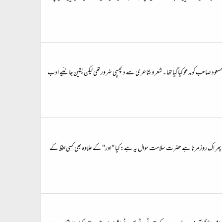
ور پہ انور مسعود صاحب کو مدعو کیا گیا تھا ۔ شعر و شاعری سے دلچسپی ضرور تھی لیکن یقین جانئیے ادب
ت پھر اک روز مرنا ہے حضرت سلامت سوال یہ ہے: کیا "اور" کے علاوہ بھی کسی لفظ کے