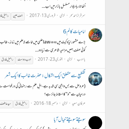
اٌٹھاتا رہا دیوار مسلسل بازار میں اب...
سرفرازاحمدسحر
لڑی
فروری 13، 2017
الف عین
راحیل
فا
امامیات کالم 6
بڑے مشہور ایڈوکیٹ ہیں وہ وہ lawعلمی میں خ
کوئی صنف ہمیں مزاحیہ شاعری سے زیادہ...
با ادب
لڑی
جنوری 23، 2017
ادب دوست
راحیل
فارق
تقطیع سے متعلق ایک اشکال: حضرت غالب کا ایک شعر
(عروض سے بس واجبی سی شد بد ہے، اہلِ علم سے رہنمائی کی درخواست ہے) 
درمیان سے "و" کا اسقاط جائز ہے؟
عرفان سعید
لڑی
دسمبر 18، 2016
راحیل
فارق
سید عاطف ع
سوچتے سوچتے خیال آیا