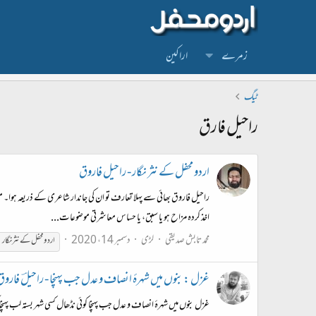
زمرے
اراکین
ٹیگ
راحیل فارق
اردو محفل کے نثر نگار - راحیل فاروق
راحیل فاروق بھائی سے پہلا تعارف تو ان کی جاندار شاعری کے ذریعہ ہوا
اخذ کردہ مزاح ہو یا سبق، یا حساس معاشرتی موضوعات...
محمد تابش صدیقی
لڑی
دسمبر 14، 2020
اردو محفل کے نثر نگار
غزل : بنوں میں شہرۂ انصاف و عدل جب پہنچا - راحیلؔ فاروق
غزل بنوں میں شہرۂ انصاف و عدل جب پہنچا کوئی نڈھال کسی شہر بستہ لب پہنچا کو