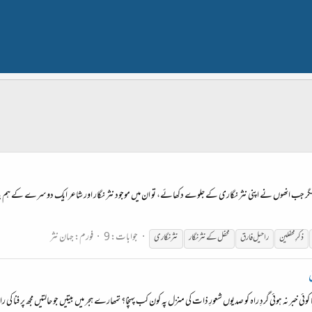
۔ مگر جب انھوں نے اپنی نثر نگاری کے جلوے دکھائے، تو ان میں موجود نثر نگار اور شاعر ایک دوسرے کے ہم پ
جوابات: 9
فورم:
جہان نثر
ذکرِ محفلین
راحیل
فارق
محفل کے نثر نگار
نثر نگاری
ئی خبر نہ ہوئی گردِ راہ کو صدیوں شعورِ ذات کی منزل پہ کون کب پہنچا؟ تمھارے ہجر میں بیتیں جو حالتیں مجھ پر فنا کی