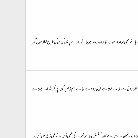
بھی جو اُدھر ہو نہ سکا تھا وہ اِدھر ہو جائے پھر جلے پاؤں کی بلی کی طرح نکلا ہوں گھر
وں آنکھ روتی ہے خواب ہنستا ہے کون روتا ہے جا کے زم زم پر کون پی کر شراب ہنستا ہے
 رہا دشمن سے میں بے کار مسلسل بنیاد جو نفرت کی کبھی اٌس نے تھی ڈالی میں اٌس پہ