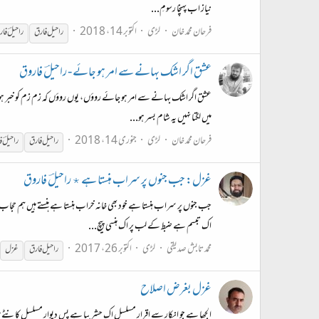
نیاز اب پہنچا رسومِ...
فرحان محمد خان
لڑی
اکتوبر 14، 2018
راحیل
فارق
راحیل
ؔ فا
عشق اگر اشک بہانے سے امر ہو جائے - راحیلؔ فاروق
عشق اگر اشک بہانے سے امر ہو جائے روؤں، یوں روؤں کہ زم زم کو خبر ہو جائے 
میں لگتا نہیں یہ شام بسر ہو...
فرحان محمد خان
لڑی
جنوری 14، 2018
راحیل
فارق
راحیل
ؔ
غزل: جب جنوں پر سراب ہنستا ہے ٭ راحیلؔ فاروق
جب جنوں پر سراب ہنستا ہے خود بھی خانہ خراب ہنستا ہے ہنستے ہیں ہم حجاب 
اک تبسم ہے ضبط کے لب پر اک ہنسی پیچ...
محمد تابش صدیقی
لڑی
اکتوبر 26، 2017
راحیل
فارق
غزل
غزل بغرض اصلاح
الجھا ہے جو انکار سے اقرار مسلسل اک حشر بپا ہے پسِ دیوار مسلسل کانٹے 