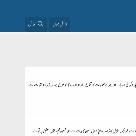
داخل ہوں
تلاش
لہ دکھائی دیے۔ اور پھر موضوعات کا تنوع۔ اردو ادب کا موضوع ہو، روزمرہ واقعات سے
 راہ سے مجھ تک غزل کا ڈھب پہنچا کمالِ حسن کا مدت سے تھا شعور مجھے جنونِ عشق پہ تو بے