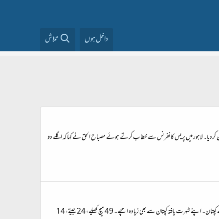
داخل ہوں
تلاش
لان کردیا۔ لاہور میں پریس کانفرنس سے خطاب کرتے ہوئے مصباح الحق نے کہا کہ اگلے دو
مصباح الحق بھی ریٹائرڈ ہو گئے۔ کسی ایماندار سرکاری ملازم کی طرح، جس سے ساری زندگی اس کے اپنے بھی خفا رہے اور بیگانے بھی ناخوش۔ کیا شاندار کھلاڑی تھے اور اس سے بھی اچھے کپتان۔ اپنے شہرت یافتہ کپتان سے بھی زیادہ اچھے۔ 49 میچ کھیلے، 24 جیتے، 14