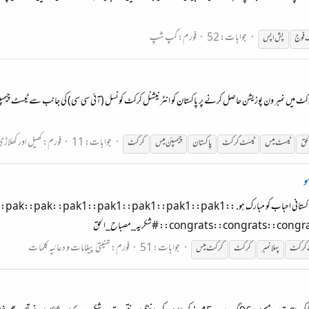
جوابات: 52
فورم:
گپ شپ
 فوج
پش اپس
 کرکٹ میں نمبر ون پوزیشن حاصل کرنے پر پاکستان کو انٹرنیشنل کرکٹ کونسل (آئی سی سی) کی جانب سے ٹیسٹ چی
جوابات: 11
فورم:
کھیل اور کھلاڑ
لحق
ٹیسٹ میس
ٹیسٹ کرکٹ
پاکستان
چیمپئن میس
کرکٹ
و
بالآخر پاکستان پہلی دفعہ ٹیسٹ کرکٹ رینکنگ میں پہلے نمبر پر آ گیا ہے. تمام پاکستانی احباب کو مبارک ہو. :k: :pak1::pak1::pak1::pak1::pak1
congrats::congr: #شکریہ_مصباح_الحق
جوابات: 51
فورم:
تہنیتی پیغامات و دعائیہ کلمات
 کرکٹ
پہلا نمبر
کرکٹ
کرکٹ میس