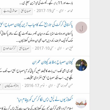
ہارے اور 11 برابر کیے۔ ٹیسٹ کی تیز ترین سینچری...
محمداحمد
لڑی
مئی 19، 2017
مصباح
الحق
معاشرتی رویّے
پاکستانی کرکٹ کی تاریخ کے کامیاب ترین کپتان مصباح الحق
ل
پاکستان اور ویسٹ انڈیز کے درمیان تیسرے ٹیسٹ میچ کے ساتھ پاکستانی کرکٹ
دمک کو ایک طرف رکھ دیں تب بھی ان دونوں کھلاڑیوں...
لئیق احمد
لڑی
مئی 10، 2017
مصباح
الحق
کرکٹ الوداع
کپتان مصباح بمقابلہ کپتان عمران
جیوری ابھی تک اس بات کا فیصلہ نہیں کر پائی کہ آیا مصباح الحق اب تک کے
چکے ہیں۔ اب جبکہ مصباح الحق انفرادی حیثیت...
حسن محمود جماعتی
لڑی
نومبر 17، 2016
بہتر ٹیسٹ کپتان
ع
'کھلاڑیوں نے پُش اپس لگا کر کس کو پیغام دیا'
اسلام آباد: قومی کرکٹ ٹیم کے کھلاڑیوں کی جانب سے پُش اپس کرنے کا معاملہ پ