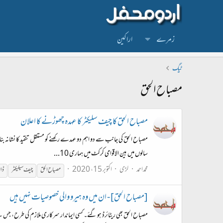
زمرے
اراکین
ٹیگ
مصباح الحق
مصباح الحق کا چیف سلیکٹر کا عہدہ چھوڑنے کا اعلان
مصباح الحق کی جانب سے دو اہم دو عہدے رکھنے کو مستقل تنقید کا نشانہ بن
سالوں میں بین الاقوامی کرکٹ میں ہماری 10...
محمداحمد
لڑی
اکتوبر 15، 2020
مصباح
الحق
چیف سیلیکٹر
ڈان
[مصباح الحق] - ان میں وہ ہیرو والی خصوصیات نہیں ہیں