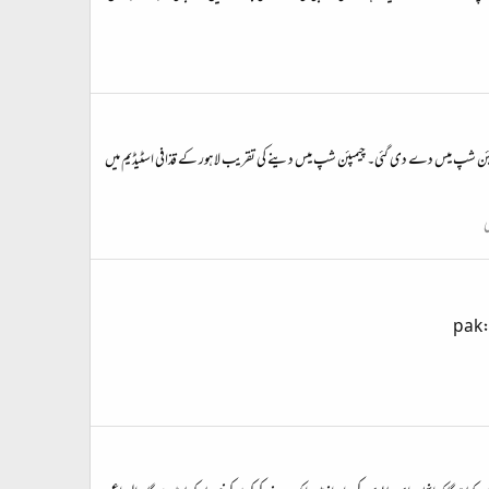
مپئن شپ میس دے دی گئی۔ چیمپئن شپ میس دینے کی تقریب لاہور کے قذافی اسٹیڈیم میں
ی
pak::pak::pa: