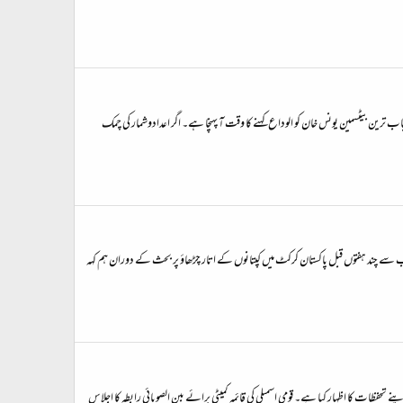
رین بیٹسمین یونس خان کو الوداع کہنے کا وقت آ پہنچا ہے۔ اگر اعدادوشمار کی چمک
اب سے چند ہفتوں قبل پاکستان کرکٹ میں کپتانوں کے اتار چڑھاؤ پر بحث کے دوران ہم کہہ
 تحفظات کا اظہار کیا ہے۔ قومی اسمبلی کی قائمہ کمیٹی برائے بین الصوبائی رابطہ کا اجلاس