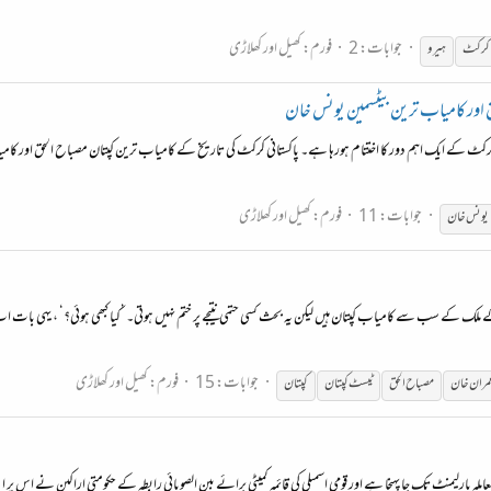
جوابات: 2
فورم:
کھیل اور کھلاڑی
کرکٹ
ہیرو
 اور کامیاب ترین بیٹسمین یونس خان
 کے ایک اہم دور کا اختتام ہورہا ہے۔ پاکستانی کرکٹ کی تاریخ کے کامیاب ترین کپتان مصباح الحق اور کامیاب ت
جوابات: 11
فورم:
کھیل اور کھلاڑی
یونس خان
 ملک کے سب سے کامیاب کپتان ہیں لیکن یہ بحث کسی حتمی نتیجے پر ختم نہیں ہوتی۔ ’کیا کبھی ہوئی؟‘ ، یہی بات 
جوابات: 15
فورم:
کھیل اور کھلاڑی
مران خان
مصباح
الحق
ٹیسٹ کپتان
کپتان
ارلیمنٹ تک جا پہنچا ہے اور قومی اسمبلی کی قائمہ کمیٹی برائے بین الصوبائی رابطہ کے حکومتی اراکین نے اس پر اپنے