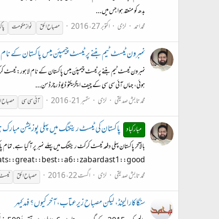
بدھ کو منعقد ہوا جس میں...
محمداحمد
لڑی
اکتوبر 27، 2016
مصباح
الحق
نواز حکومت
پاک
نمبرون ٹیسٹ ٹیم بننے پر ٹیسٹ چیمپئن میس پاکستان کے نام
نمبرون ٹیسٹ ٹیم بننے پر ٹیسٹ چیمپئن میس پاکستان کے نام لاہور: ٹیسٹ
ہوئی، جہاں آئی سی سی کے چیف ایگزیکٹو ڈیوڈ رچرڈسن...
محمد تابش صدیقی
لڑی
ستمبر 21، 2016
آئی سی سی
مصباح
ا
پاکستان کی ٹیسٹ رینکنگ میں پہلی پوزیشن مبارک ہ
مبارکباد
:ats::congrats::great::best::a6::zabardast1::good
محمد تابش صدیقی
لڑی
اگست 22، 2016
مصباح
الحق
ٹیسٹ
سنگاکارا لیجنڈ، لیکن مصباح زیرعتاب، آخر کیوں؟ فہد کیہر