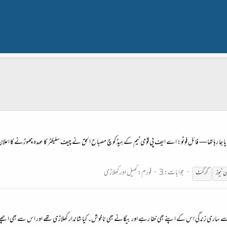
ایا جا رہا تھا— فائل فوٹو: اے ایف پی قومی ٹیم کے ہیڈ کوچ مصباح الحق نے چیف سلیکٹر کا عہدہ چھوڑنے کا اع
جوابات: 3
فورم:
کھیل اور کھلاڑی
 نیوز
کرکٹ