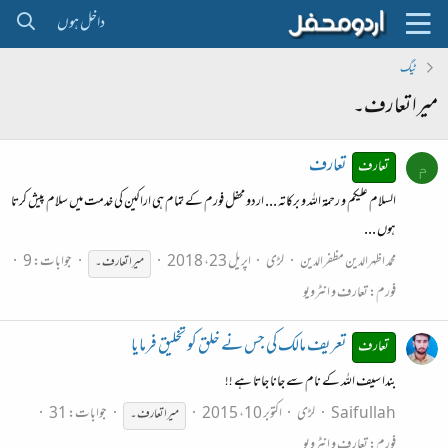
داخل ہوں
ٹیگ
میرا تعارف۔
تعارف
تعارف
م
السلام علیکم و رحمۃ اللہ و برکاتہ ... اردو محفل فورم کے تمام ہی اراکین کی خدمت میں سلام پیش کرتا
ہوں ...
محمد اظہرالدین مظفرالدین
لڑی
اپریل 23، 2018
جوابات: 9
میرا
تعارف۔
فورم:
تعارف و انٹرویو
تعریف مالک کی جس نے خلق کو تخلیق فرمایا
تعارف
بندا سیف اللہ کے نام سے جانا جاتا ہے !!
Saif ullah
لڑی
اکتوبر 10، 2015
جوابات: 31
میرا
تعارف۔
فورم:
تعارف و انٹرویو