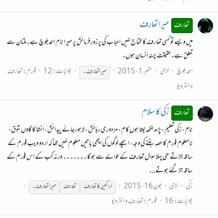
میرا تعارف
تعارف
میں ویسے تو کسی تعارف کا محتاج نہیں احباب کی پرزور فرمائش پر میرا نام احمدبلوچ ہے۔ملتان سے
تعلق ہے۔حقیقت پسند انسان ہوں۔
احمدبلوچ
لڑی
ستمبر 1، 2015
جوابات: 12
فورم:
تعارف
میرا
تعارف۔
و انٹرویو
زکی کا سلام
تعارف
نام ، زکی تعلیم ، پڑھ لکھہ لیتا ہوں کام ، مزدوری رہائش ، لاہور جائے پیدائش ، انشا کا گاوں شوق ،
نامعلوم فورم کا حصہ بننے کی وجہ ، اچھے لوگوں کی اچھی باتیں معلوم نہیں تھا کہ اردو ویب فورم کے
ساتھ جڑتے ھی پہلا سوال تعارف کے حوالے سے ہو گا ۔۔۔۔۔۔۔ ورنہ کب کے اس فورم کے
ساتھ جڑ گئے ہوتے...
زکی
لڑی
جون 16، 2015
اراکین کا تعارف
تعارف
میرا
تعارف۔
جوابات: 16
فورم:
تعارف و انٹرویو