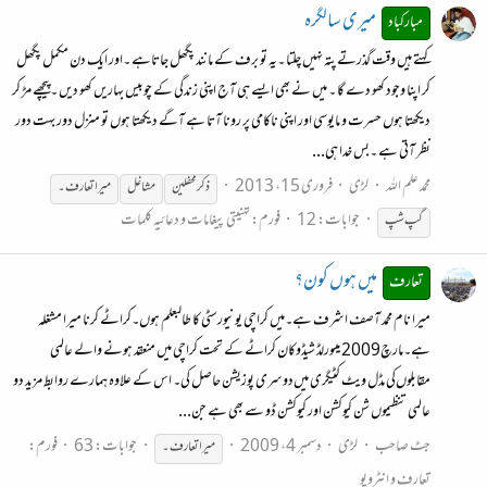
میری سالگرہ
مبارکباد
کہتے ہیں وقت گذرتے پتہ نہیں چلتا ۔یہ تو برف کے مانند پگھل جاتاہے ۔اور ایک دن مکمل پگھل
کر اپنا وجود کھو دے گا ۔ میں نے بھی ایسے ہی آج اپنی زندگی کے چوبیس بہاریں کھو دیں ۔پیچھے مڑ کر
دیکھتا ہوں حسرت و مایوسی اور اپنی ناکامی پر رونا آتا ہے آگے دیکھتا ہوں تو منزل دور بہت دور
نظر آتی ہے ۔بس خدا ہی...
محمد علم اللہ
لڑی
فروری 15، 2013
ذکرمحفلین
مشاغل
میرا
تعارف۔
جوابات: 12
فورم:
تہنیتی پیغامات و دعائیہ کلمات
گپ شپ
میں ہوں کون؟
تعارف
میرا نام محمد آصف اشرف ہے۔میں کراچی یونیورسٹی کا طالبعلم ہوں۔کراٹے کرنا میرا مشغلہ
ہے۔مارچ2009 میںورلڈ شیڈوکان کراٹے کے تحت کراچی میں منعقد ہونے والے عالمی
مقابلوں‌کی مڈل ویٹ کٹیگری میں‌دوسری پوزیشن حاصل کی۔ اس کے علاوہ ہمارے روابط مزید دو
عالمی تنظیموں شن کیوکشن اور کیوکشن ڈو سے بھی ہے جن...
جٹ صاحب
لڑی
دسمبر 4، 2009
جوابات: 63
فورم:
میرا
تعارف۔
تعارف و انٹرویو