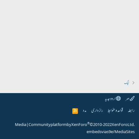
ٹیگ
مہر
اردو جدید
رابطہ
قواعد و ضوابط
راز داری
مدد
R
S
S
®
Media
|
Community platform by XenForo
© 2010-2022 XenForo Ltd.
embeds via s9e/MediaSites