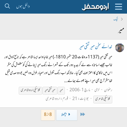
داخل ہوں
ٹیگ
میر
خدائے سخن میر تقی میر
میر تقی میر (1137ھ وفات 20 ستمبر 1810ء) میر غالبا واحد ایسا شاعر ہے کہ ناسخ ذوق اور
غالب جیسے اساتذہ سے لے کر جدید دور تک کے شعرا نے رنگ میر اپنانے کی کوشش کی مگر
اس میں ناکامی کا اعتراف بھی کیا۔ حالانکہ اب رنگ تغزل اور معیار غزل وہ نہیں جو دو صدی قبل
تھا مگر آج بھی میر اپنے بھولے بھالے...
رضوان
لڑی
مارچ 1، 2006
میر
میر
تقی
میر
کلاسیکی اردو شاعری
جوابات: 21
فورم:
اردو شاعری
کلاسیکی شاعری
First
پچھلا
8 از 8