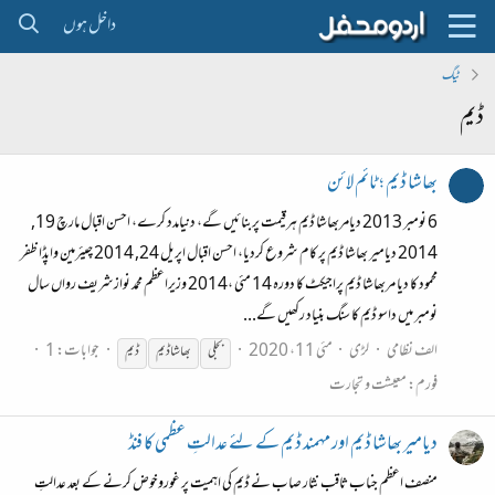
داخل ہوں
ٹیگ
ڈیم
بھاشا ڈیم ؛ ٹائم لائن
6 نومبر 2013 دیامربھاشا ڈیم ہرقیمت پربنائیں گے، دنیامدد کرے، احسن اقبال مارچ 19,
2014 دیامیر بھاشا ڈیم پر کام شروع کردیا، احسن اقبال اپریل 24, 2014 چیئرمین واپڈا ظفر
محمود کا دیا مربھاشا ڈیم پراجیکٹ کا دورہ 14 مئی ،2014 وزیراعظم محمد نوازشریف رواں سال
نومبر میں داسو ڈیم کا سنگ بنیاد رکھیں گے...
الف نظامی
لڑی
مئی 11، 2020
جوابات: 1
بجلی
بھاشا
ڈیم
ڈیم
فورم:
معیشت و تجارت
دیامیر بھاشا ڈیم اور مہمند ڈیم کے لئے عدالتِ عظمی کا فنڈ
منصف اعظم جناب ثاقب نثار صاب نے ڈیم کی اہمیت پر غوروخوض کرنے کے بعد عدالتِ