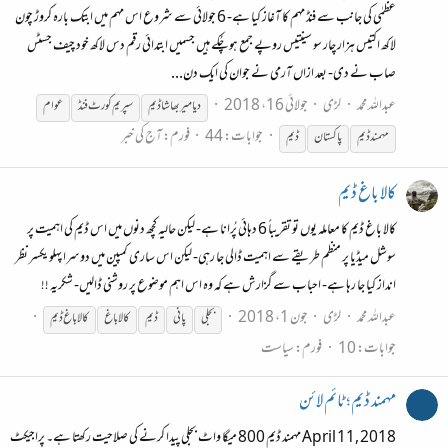
عظمٰی کی جانب سے فنڈ مہم کا آغاز کیا ہے- 6 جولائی سے شروع اس مہم میں ابتک بارہ کروڑ چون
لاکھ اکتیس ہزار چار سو سینتیس روپے جمع ہو چُکے ہیں جسمیں ابتدائی رقم دس لاکھ خود چیف جسٹس
صاب نے دی- بعد ازاں آرمی نے جوان کی ایک دن...
عبداللہ محمد
لڑی
جولائی 16، 2018
دیا میر بھاشا
ڈیم
سپریم کورٹ فنڈ
عوام
جوابات: 44
فورم:
آج کی خبر
مہمند
ڈیم
پاکستان
ڈیم
کالا باغ ڈیم
کالا باغ ڈیم کا معاملہ یوں تو تقریباً 6 دہائی پُرانا ہے- لیکن حالیہ کچھ دنوں میں اس ڈیم کی اہمیت پر
سوشل میڈیا پر منظم طریقے سے اہمیت ڈالی جا رہی- لیکن اس ساری کمپین میں دوسرا پہلو یکسر نظر
انداز کیا جا رہا ہے- احباب سے گزارش ہے کہ وہ اس اہم موضوع پر روشنی ڈالیں- شکریہ !!
عبداللہ محمد
لڑی
جون 1، 2018
بجلی
پانی
ڈیم
کالا باغ
کالا باغ
ڈیم
جوابات: 10
فورم:
سیاست
مہمند ڈیم؛ ٹائم لائن
April 11, 2018 مہمند ڈیم 800 میگا واٹ بجلی پیدا کرنے کی صلاحیت رکھتا ہے۔ پراجیکٹ