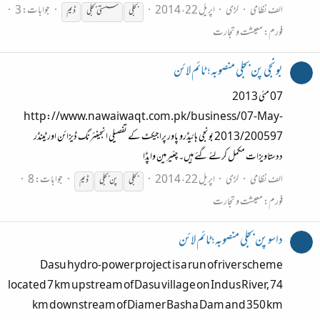
الف نظامی
لڑی
اپریل 22، 2014
جوابات: 3
بجلی
سستی بجلی
ڈیم
فورم:
معیشت و تجارت
بونجی پن بجلی منصوبہ؛ ٹائم لائن
07 مئی 2013
http://www.nawaiwaqt.com.pk/business/07-May-
2013/200597 بونجی ہائیڈرو پاور پراجیکٹ کے تفصیلی انجینئرنگ ڈیزائن اور ٹینڈر
ددستاویزات مکمل کرلئے گئے ہیں۔ چئیرمین واپڈا
الف نظامی
لڑی
اپریل 22، 2014
جوابات: 8
بجلی
پن بجلی
ڈیم
فورم:
معیشت و تجارت
داسو پن بجلی منصوبہ؛ٹائم لائن
Dasu hydro-power project is a run of river scheme
located 7 km upstream of Dasu village on Indus River, 74
km downstream of Diamer Basha Dam and 350 km