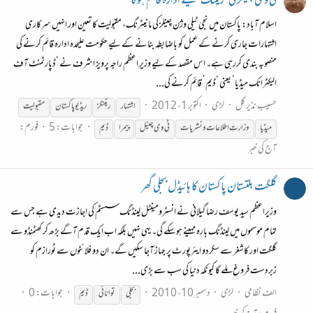
ٹی وی چینلز کی ‘ریٹنگ’ کیلئے ادارہ قائم ہوگا
اسلام آباد: پاکستان میں نجی ٹیلی وژن چینلز کی مانیٹرنگ، مقبولیت کا تعین اور انہیں سرکاری
اشتہارات جاری کرنے کے عمل کو باضابطہ بنانے کے لیے حکومت علیحدہ ادارہ قائم کرنے کی
منصوبہ بندی کررہی ہے۔ اس مقصد کے لیے وزیرِ اعظم راجہ پرویز اشرف نے ‘ڈپارٹمنٹ آف
الیکٹرانک میڈیا’ یعنی ‘ڈیم’ قائم کرنے کی...
حسیب نذیر گِل
لڑی
اکتوبر 1، 2012
اشتہار
ریٹنگز
ریڈیو پاکستان
مقبولیت
جوابات: 5
فورم:
میڈیا
وزارتِ اطلاعات و نشریات
ٹی وی چینل
پیمرا
ڈیم
آج کی خبر
گلگت بلتستان پاکستان کا ہائیڈل بجلی گھر
وزیراعظم سید یوسف رضا گیلانی نے انسٹرومینٹل لینڈنگ سسٹم کی اجازت دیدی ہے جس سے
تمام موسموں میں لینڈنگ بارہ مہینے ہوسکے گی۔ یہی نہیں بلکہ اب ایک قدم آگے بڑھ کر کھٹمنڈو سے
گلگت اور کاشغر سے سکردو ایئرپورٹ پر جہاز آجا سکیں گے۔ ان دو فلائٹوں سے ٹورازم کو
زبردست فروغ ملے گا کیونکہ دنیا کی سب سے بڑی...
الف نظامی
لڑی
دسمبر 10، 2010
جوابات: 0
بجلی
توانائی
ڈیم