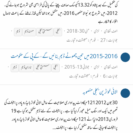
کی تکمیل کے بعد پشاو کو 13.32کیوسک صاف پینے کے پانی کی فراہمی بھی شروع ہو جائے گی۔
2012ء میں شروع ہونیوالا منصوبہ 2016ء میں مکمل ہونا تھا لیکن فنڈز نہ ملنے کے باعث تاحال
التواء کا شکار ہے
الف نظامی
لڑی
مئی 30، 2018
بجلی
سستی بجلی
مہمند
ڈیم
ڈیم
جوابات: 27
فورم:
معیشت و تجارت
2015-2016 میں تین چھوٹے ڈیم بنائیں گے ، کےپی کے حکومت
الف نظامی
لڑی
جولائی 13، 2015
بجلی
سستی بجلی
ناران
ڈیم
ڈیم
جوابات: 6
فورم:
معیشت و تجارت
الائی خواڑ پن بجلی منصوبہ
30 جون 2012 121میگاواٹ پیداواری صلاحیت کے حامل الائی خواڑ ہائیڈرو پاور پراجیکٹ کی
تعمیرمیں ایک اور سنگِ میل عبور کر لیا گیا ہے ۔ پراجیکٹ کے لئے ڈیم مکمل ہو گیا ہے 19
فروری 2013 واپڈا نے 121 میگاواٹ پیداواری صلاحیت کا حامل الائی خواڑ ہائیڈرو پاور
پراجیکٹ کامیابی کے ساتھ مکمل کر لیا ہے، پراجیکٹ...