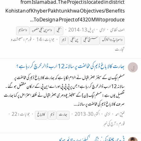
from Islamabad. The Project is located in district
Kohistan of Khyber Pakhtunkhwa Objectives/Benefits
To Design a Project of 4320 MW to produce...
الف نظامی
لڑی
اپریل 13، 2014
بجلی
داسو پن بجلی منصوبہ
داسو
ڈیم
جوابات: 14
فورم:
معیشت و
داسو ہائیڈرو الیکڑک
سستی بجلی
پن بجلی
ڈیم
تجارت
بھارت کالا باغ ڈیم کی مخالفت پر سالانہ 12 ارب ڈالر خرچ کر رہا ہے؟
ل
مسلم لیگ ن کے سینٹر جعفر اقبال نے الزام لگایا ہے کہ بھارت کالا باغ ڈیم کی مخالفت پر
سالانہ 12 ارب ڈالر خرچ کر رہا ہے؟ جس پر پی پی پی اور اے این پی کے ارکان مشتعل ہو گئے ۔
تفصیل یوں ہے: مسلم لیگ (ن) کے سینیٹر چودھری جعفر اقبال نے نقطہ اعتراض پر کہا بھارت
صرف کالا باغ ڈیم کی مخالفت پر سالانہ...
لئیق احمد
لڑی
اکتوبر 30، 2013
جوابات: 22
بھارت
ڈیم
کالا باغ
فورم:
آج کی خبر