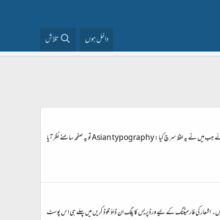
داخل ہوں
تلاش
اردو کے ویب صفحات پر غزل جسٹی فیکیشن (poetry justification) کے حوالے سے عرصہ دراز سے کوئی مناسب حل ڈھونڈا جا رہا ہے۔ W3C پر CSS3 کی تحقیق کرتے ہوئے جب میں نے یہ لفظ سرچ کیا : Asian typography تو یہ صفحہ سامنے نظر آیا
ہوں۔ اشعار کی فارمیٹنگ کے لیے ورڈپریس کا پلگ ان ڈاؤنلوڈ کریں میں پہلے ہی اس پوسٹ