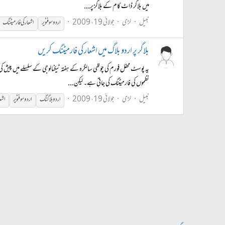
میں بلاگر ڈاٹ کام کے بلاگز پر...
نبیل
لڑی
جولائی 19، 2009
اردو سوفٹویر
اشعار کی فارمیٹنگ
بلاگر پر اردو بلاگ میں اشعار کی فارمیٹنگ کریں
یہ پوسٹ محفل فورم کی چوتھی سالگرہ کے ہفتہ ٹیکنالوجی کے سلسلے میں پیش کی
نظموں کی فارمیٹنگ کی جاتی ہے۔ لیکن...
نبیل
لڑی
جولائی 19، 2009
اردو بلاگنگ
اردو سوفٹویر
اشع