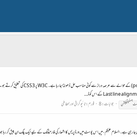
جوابات: 8
فورم:
ٹائپو گرافی اور خطاطی
ٹ جسٹیفیکیشن
 کی جا رہی ہے۔ السلام علیکم، میں اس پوسٹ میں ورڈپریس کا اشعار کی فارمیٹنگ کے لیے ایک پلگ ان پیش کر رہا 