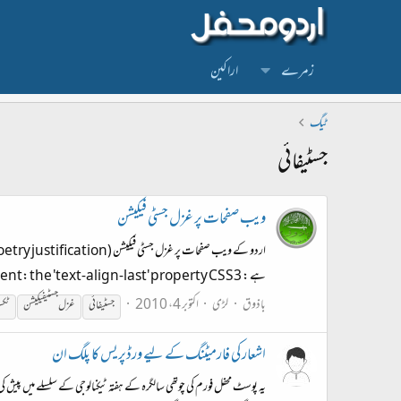
زمرے
اراکین
ٹیگ
جسٹیفائی
ویب صفحات پر غزل جسٹی فیکیشن
ہے : Last line alignment: the 'text-align-last' property CSS3 کے اس کوڈ...
باذوق
لڑی
اکتوبر 4، 2010
جسٹیفائی
غزل جسٹیفیکیشن
ٹکس
اشعار کی فارمیٹنگ کے لیے ورڈپریس کا پلگ ان
یہ پوسٹ محفل فورم کی چوتھی سالگرہ کے ہفتہ ٹیکنالوجی کے سلسلے میں پیش