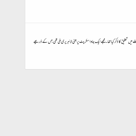
ں تحقیق کا ذکر کیا تھا۔ مجھے ایک جاوا سکرپٹ پر مبنی لائبریری ملی تھی جس کے ذریعے