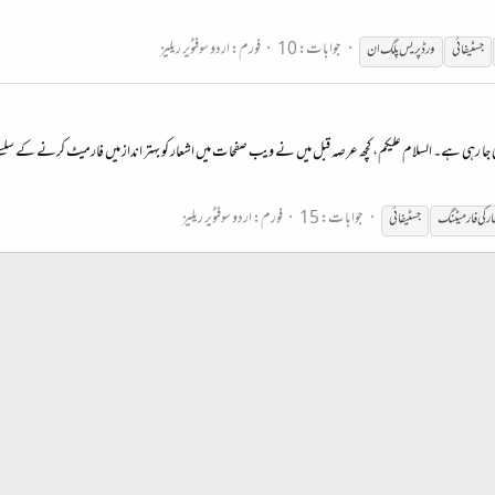
جوابات: 10
فورم:
اردو سوفٹویر ریلیز
جسٹیفائی
ورڈپریس پلگ ان
 جا رہی ہے۔ السلام علیکم، کچھ عرصہ قبل میں نے ویب صفحات میں اشعار کو بہتر انداز میں فارمیٹ کرنے کے سلسلے می
جوابات: 15
فورم:
اردو سوفٹویر ریلیز
ار کی فارمیٹنگ
جسٹیفائی