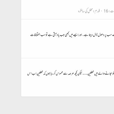
ت: 16
فورم:
محفل کی سالگرہ
قت سب پر دھول ڈال دیتا ہے۔ اور ایسے میں کبھی جب یاد آتی ہے توسب اختلافات
 کو سجانے والے ہیں محفلین۔۔۔ لیکن کچھ عرصہ سے محسوس کر رہا ہوں کہ محفلین اب اس