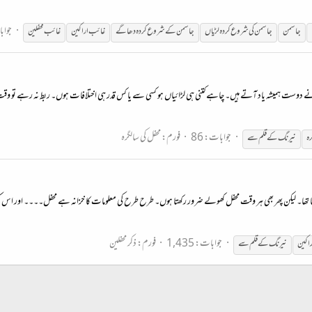
جوابا
جاسمن
جاسمن کی شروع کردہ لڑیاں
جاسمن کے شروع کردہ دھاگے
غائب
اراکین
غائب
محفلین
نے دوست ہمیشہ یاد آتے ہیں۔ چاہے کتنی ہی لڑائیاں ہو کسی سے یا کس قدر ہی اختلافات ہوں۔ ربط نہ رہے تو و
جوابات: 86
فورم:
محفل کی سالگرہ
رہ
نیرنگ کے قلم سے
وتا تھا۔ لیکن پھر بھی ہر وقت محفل کھولے ضرور رکھتا ہوں۔ طرح طرح کی معلومات کا خزانہ ہے محفل۔۔۔۔ اور اس
جوابات: 1,435
فورم:
ذکر محفلین
راکین
نیرنگ کے قلم سے