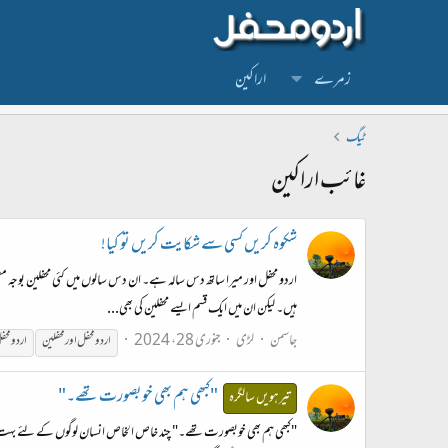
زمرے
اراکین
ٹیگ
غائب اراکین
شکوہ کریں کسی سے شکایت کریں تو کیا!
اردو محفل اور میرا ساتھ دس سالہ ہے۔ ان دس سالوں میں کئی محفلین بوجہ م
ہیں۔ لیکن ان میں ایک قسم ایسے محفلین کی بھی...
جاسمن
لڑی
جنوری 28، 2024
اردو محفل اور محفلین
اردو محف
"کبھی ہم بھی خوبصورت تھے۔"
تیرہویں سالگرہ
"کبھی ہم بھی خوبصورت تھے۔" چند خاص الخاص انسان لوگوں کے لئے بہت مف