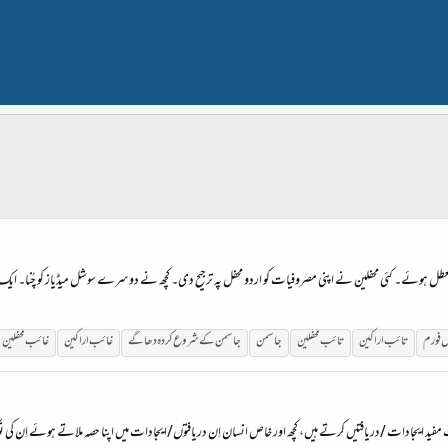
عطل ہوئے۔ کئی محفلین نے اپنی مصروفیات کو اردو محفل پہ ترجیح دی۔ کچھ نے دوسرے سوشل میڈیاز کو چُنا۔ ایک بڑ
ل فورم
تائب
اراکین
تائب محفلین
جاسمن
جاسمن کے شروع کردہ دھاگے
غائب
اراکین
غائب
محفلین
ید ایجادات /دریافتیں کرتے ہیں، کچھ اور خاص انسان اِن دریافتوں/ایجادات میں اپنا حصہ ملاتے ہوئے اِن ک