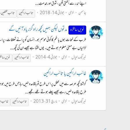
اپنے اندر سے اُٹھتی لگن ،شوق اور خدمتِ...
جاسمن
لڑی
جولائی 14، 2018
تائب
اراکین
تائب محفلین،
مدتوں لیکن ہمیں کچھ راہ گزر یاد آئیں گے
نویں سالگرہ
طرب کے لمحات ہوں یا غم کا کوئی موسم ہو۔ انسان کو پرانے تعلقات، پرا
لڑائیاں بےمعنی معلوم ہوتے ہیں۔ یوں لگتا ہے جیسے ان کی کچھ...
نیرنگ خیال
لڑی
جولائی 4، 2014
غائب
اراکین
نویں سالگ
غائب اراکین یا تائب اراکین
گزشتہ کچھ عرصہ سے میں محفل پر اس طرح تو باقاعدہ نہیں رہا جس طرح میں ہ
طرح باقاعدہ نہیں رہے جیسے پہلے ہوتے تھے۔ مجھے...
نیرنگ خیال
لڑی
مارچ 31، 2013
تائب
اراکین
غائب
ا