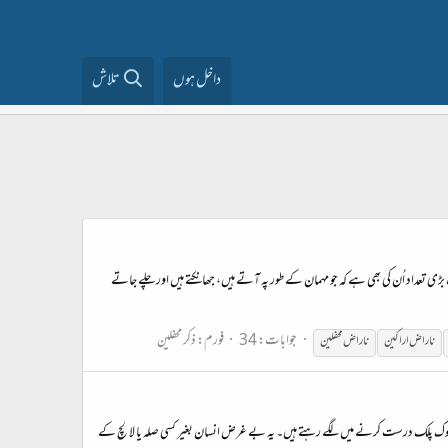
داخل ہوں
تلاش
ی تعداد اُن کی بھی ہے کہ جو مہمان کے طور پہ آتے ہیں، جھانکتے ہیں اور چلے جاتے
جوابات: 34
فورم:
ذکر محفلین
ناراض
اراکین
ناراض محفلین
ی نوک پلک درست کرنے میں لگے رہتے ہیں۔ یہ بے غرض انسان بغیر کسی صلہ یا لالچ کے