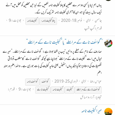
یہاں ہم اپنا یا کسی دوسرے محفلین کا پہلا کیفیت نامہ لکھیں گے نیز جن محفلین کو محفل میں آئے
ایک سال بیت گیا ہو، ان کا آخری کیفیت نامہ شریک کریں گے۔
جاسمن
لڑی
نومبر 18، 2020
جوابات: 9
پہلا
کیفیت
نامہ
،
کیفیت
نامہ
فورم:
گپ شپ
ٗ”کوائف نامے کے مراسلے“ یا ”کیفیت نامے کے مراسلے“
صارف کے نام کے صفحے پر دائیں ٹیب پر لکھا ہوتا ہے: ”کوائف نامے کے مراسلے۔“ میرے
خیال میں اسے ”کیفیت نامے کے مراسلے“ ہونا چاہیے کیونکہ ”کوائف نامے“ کا مطلب تو ذاتی
تفصیلات کی دستاویز ہوگیا جبکہ یہاں اسٹیٹس یعنی حالیہ کیفیت کی بات ہورہی ہے۔ واللہ اعلم ورسولہ
اعلم
عباس رضا
لڑی
فروری 25، 2019
کوائف
کوائف
نامہ
جوابات: 9
فورم:
کوائف نامے کے مراسلے
کیفیت
کیفیت
نامہ
کیفیت
نامے
تجاویز، آراء و مسائل
میرا کیفیت نامہ