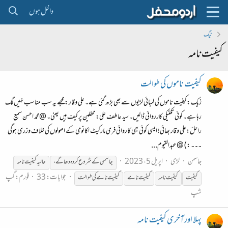
داخل ہوں
ٹیگ
کیفیت نامہ
کیفیت ناموں کی طوالت
زیک :کیفیت ناموں کی لمبائی لڑیوں سے بھی بڑھ گئی ہے۔ علی وقار : مجھے یہ سب مناسب نہیں لگ
رہا ہے۔ کوئی تکنیکی کارروائی ڈالیں۔ سید عاطف علی: محفلین پر کیف ہیں یعنی۔ @محمد احسن سمیع
راحلؔ:علی وقار بھائی! ایسی کوئی بھی کاروائی فری مارکیٹ اکانومی کے اصولوں کی خلاف وزری ہوگی
۔۔۔ :) @عبدالقیوم...
جاسمن
لڑی
اپریل 5، 2023
جاسمن کے شروع کردہ دھاگے،
حالیہ
کیفیت
نامہ
جوابات: 33
فورم:
گپ
کیفیت
کیفیت
نامہ
کیفیت
نامے
کیفیت
نامے کی طوالت
شپ
پہلا اور آخری کیفیت نامہ