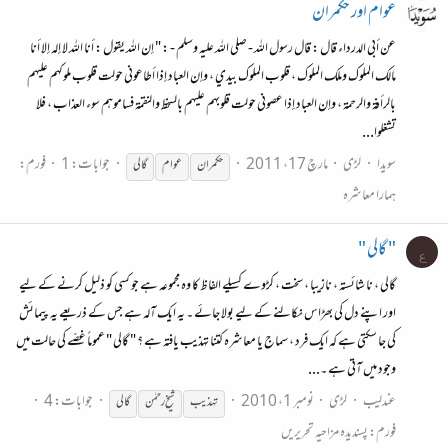
عوام اور حکمران
عن أبي الدرداء قال : قال رسول الله - صلى الله عليه وسلم - : " إن الله يقول : أنا الله لا إله إلا أنا
مالك الملوك وملك الملوك ، قلوب الملوك بيدي ، وإن العباد إذا أطاعوني حولت قلوب ملوكهم عليهم
بالرأفة والرحمة ، وإن العباد إذا عصوني حولت قلوبهم عليهم بالسخط والنقمة فساموهم سوء العذاب ، فلا
تشغلوا...
سویدا
لڑی
مارچ 17، 2011
جوابات: 1
فورم:
حکمران
عوام
گالی
ہمارا معاشرہ
" گالی "
ع
گالی ، نا شائستہ ، نازیبا ، سخت ، کڑوے کسیلے الفاظ کا وہ مجموعہ ہے جو کسی کو ذلیل کرنے کے لیے
اور اپنے دل کی بھڑاس نکالنے کے لیے بولا جائے ۔ یہ ایک آلہ ہے جس کے ذریعے یہ پیمائش
کی جا سکتی ہے کہ ایک فرد ، سماج یا معاشرہ کتنا تہذیب یافتہ ہے ؟ " گالی " عموماً غصّے کی حالت میں
وجود میں آتی ہے ۔...
عندلیب
لڑی
نومبر 1، 2010
جوابات: 4
تہذیب
شیخ رحمٰن
گالی
فورم:
پسندیدہ مزاحیہ تحریریں