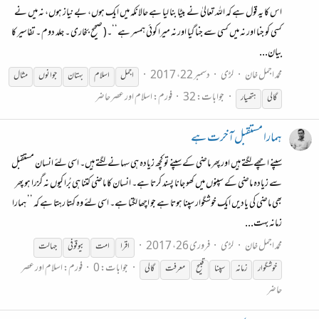
اس کا یہ قول ہے کہ اللہ تعالیٰ نے بیٹا بنا لیا ہے حالانکہ میں ایک ہوں، بے نیاز ہوں، نہ میں نے
کسی کو جنا اور نہ میں کسی سے جنا گیا اور نہ میرا کوئی ہمسر ہے‘‘۔( صحیح بخاری ۔ جلد دوم ۔ تفاسیر کا
بیان...
محمد اجمل خان
لڑی
دسمبر 22، 2017
اجمل
اسلام
بہتان
جوانوں
مثال
جوابات: 32
فورم:
اسلام اور عصر حاضر
گالی
ہتھیار
ہمارا مستقبل آخرت ہے
سپنے اچھے لگتے ہیں اور پھر ماضی کے سپنے تو کچھ زیادہ ہی سہانے لگتے ہیں۔ اسی لئے انسان مستقبل
سے زیادہ ماضی کے سپنوں میں کھو جانا پسند کرتا ہے۔ انسان کا ماضی کتنا ہی بُرا کیوں نہ گزرا ہو پھر
بھی ماضی کی یادیں ایک خوشگوار سپنا ہوتا ہے جو اچھا لگتا ہے۔ اسی لئے وہ کہتا رہتا ہے کہ ’’ ہمارا
زمانہ بہت...
محمد اجمل خان
لڑی
فروری 26، 2017
اقرا
امت
بیوقوفی
جہالت
جوابات: 0
فورم:
اسلام اور عصر
خوشگوار
زمانہ
سپنا
قبیح
معرفت
گالی
حاضر