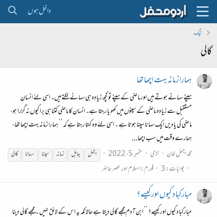
داخل ہوں
ٹیگ
گالی
ہمارا زمانہ بہت اچھا تھا
سپنے سہانے ہوتے ہیں اور ماضی کے سپنے تو کچھ زیادہ ہی سہانے لگتے ہیں۔ اسی لئے انسان
مستقبل سے زیادہ ماضی کے سپنوں میں کھو یا رہتا ہے۔ انسان کا ماضی کتنا ہی برا کیوں نہ گزرا ہو،
ماضی کی یادیں ایک سہانا سپنا ہوتا ہے ۔ اسی لئے وہ کہتا رہتا ہے کہ ’’ ہمارا زمانہ بہت اچھا تھا،
ہمارے وقت میں سب اچھا...
محمد اجمل خان
لڑی
ستمبر 5، 2022
اجمل
جاہل
زمانہ
سپنا
سہانا
گالی
جوابات: 3
فورم:
اسلام اور عصر حاضر
مبارکباد کیوں اور کیسے؟
مبارکباد کیوں اور کیسے؟ ’’ ابن آدم مجھے گالی دیتا ہے حالانکہ یہ اس کے لائق نہیں ۔ مجھے گالی دینا