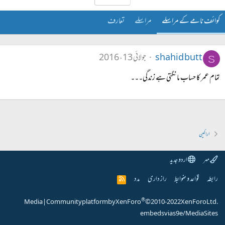
کوائف نامے کے مراسلے
مراسلے
تعارف
shahid butt
جولائی 13، 2016
S
تمام عمر کا حساب مانگتی هے زندگی۔۔۔
اراکین
مہر
اردو جدید
رابطہ
قواعد و ضوابط
راز داری
مدد
R
S
S
®
Media
|
Community platform by XenForo
© 2010-2022 XenForo Ltd.
embeds via s9e/MediaSites