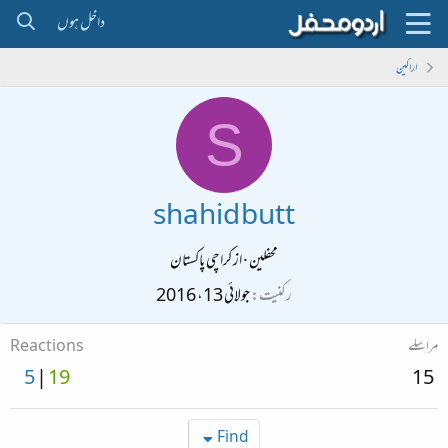
داخل ہوں
اراکین
S
shahid butt
محفلین
·
از
کراچی پاکستان
رکنیت
جولائی 13، 2016
مراسلے
Reactions
5
19
15
Find