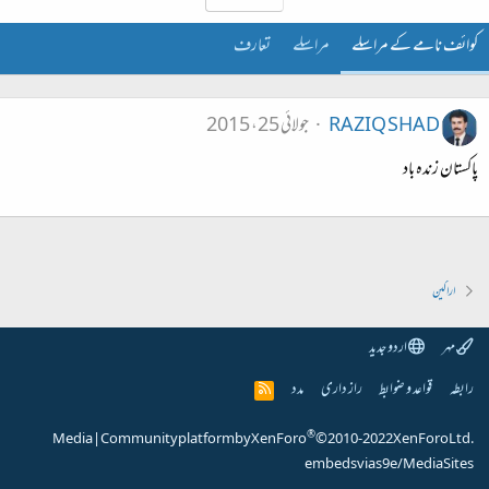
کوائف نامے کے مراسلے
مراسلے
تعارف
RAZIQ SHAD
جولائی 25، 2015
پاکستان زندہ باد
اراکین
مہر
اردو جدید
رابطہ
قواعد و ضوابط
راز داری
مدد
R
S
S
®
Media
|
Community platform by XenForo
© 2010-2022 XenForo Ltd.
embeds via s9e/MediaSites