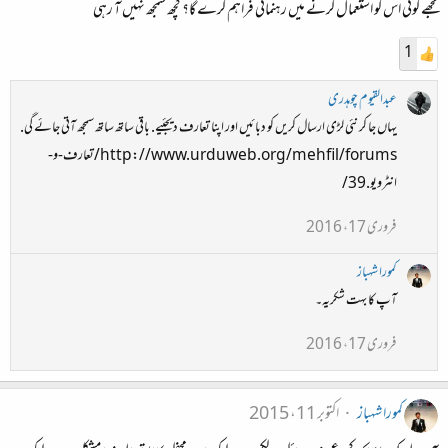
مجھے کوئی اس کو استعمال کرنے میں رہنمائی فراہم کرے گا؟ کچھ سمجھ نہیں آ رہی
1
عبدالقیوم چوہدری
یہاں جا کر نئی لڑی ارسال کریں کو دبائیں اور اپنا تعارف دیجئیے. باقی ساتھ ساتھ سمجھ آتی جائے گی.
http://www.urduweb.org/mehfil/forums/تعارف-و-
انٹرویو.39/
فروری 17، 2016
کمورا شہباز
آپ کا بہت شکریہ۔
فروری 17، 2016
کمورا شہباز
اکتوبر 11، 2015