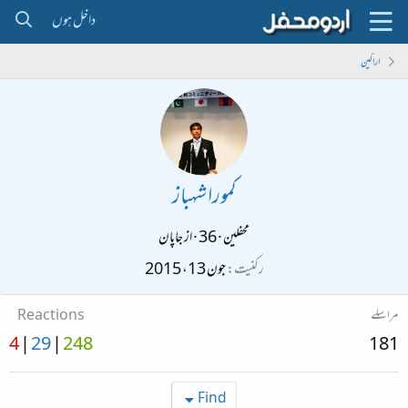
داخل ہوں
اراکین
کمورا شہباز
محفلین
·
36
·
از
جاپان
رکنیت
جون 13، 2015
مراسلے
Reactions
4
29
248
181
Find