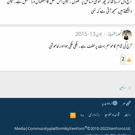
آج دل کر رہا تھا کہ کچھ عمومی مسائل پر لکھوں ۔ لیکن اس محفل کا استعمال ذرا مشکل ہے۔ لیکن
دیکھتے ہیں سمجھ آتی ہے کہ نہی
کمورا شہباز
جون 13، 2015
آج کی شام کا موسم بہت پر لطف ہے۔ ہلکی ہلکی ہوا اور خاموشی
2
اراکین
مہر
اردو جدید
رابطہ
قواعد و ضوابط
راز داری
مدد
R
S
S
®
Media
|
Community platform by XenForo
© 2010-2022 XenForo Ltd.