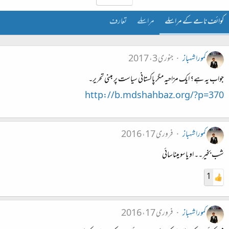
کوائف نامے کے مراسلے
مراسلے
تعارف
کمورا شہباز
جنوری 3، 2017
جواب یہ ہے؟ ایک مزاحیہ مگر پاکستانی سیاست پر مبنی تحریر۔
http://b.mdshahbaz.org/?p=370
کمورا شہباز
فروری 17، 2016
شب بخیر۔۔ او یاسو میناسائی
1
کمورا شہباز
فروری 17، 2016