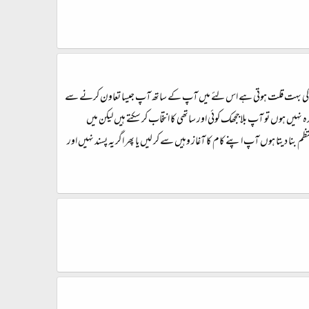
ے پاس وقت کی بہت قلت ہوتی ہے اس لئے میں‌ آپ کے ساتھ آپ جیسا تعاون کرنے سے
ہیں‌ ہوں تو آپ بلاججھک کوئی اور ساتھی کا انتخاب کر سکتے ہیں لیکن میں‌
نا دیتا ہوں آپ اپنے کام کا آغاز وہیں سے کر لیں یا پھر اگر یہ پسند نہیں اور