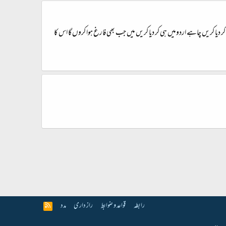
یا کریں چاہے اردومیں ہی کر دیا کریں میں جب بھی فارغ ہوا کروں گا اس کا
رابطہ
قواعد و ضوابط
راز داری
مدد
R
S
S