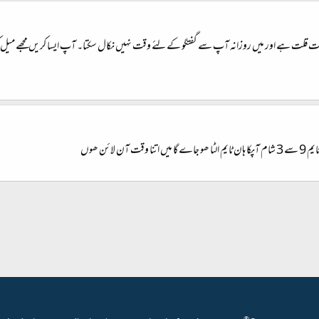
ہت قلت ہے اور میں روزانہ آپ سے گفتگو کے لئے وقت نہیں نکال سکتا۔ آپ ایسا کریں مجھے میل کر د
ائن ھوں