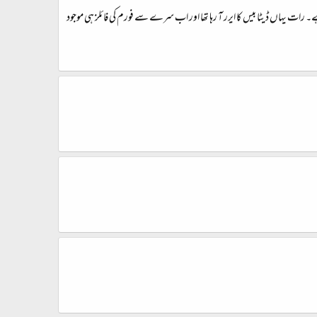
ہے۔ رات یہاں ڈیٹا بیس کا ایرر آ رہا تھا اور اب سرے سے فورم کی فائلز ہی موجود