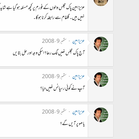
عزیز امین پاک مجلس والوں کے فورم پر کچھ مسئلہ ہو گیا ہے شای
نہیں ہیں۔ گلفام سے رابطہ کرنا ہو گا۔
عزیزامین
ستمبر 9، 2008
آج پاک مجلس نھیں لگ رھا؟ اسکی وجہ اور حل بتایں
عزیزامین
ستمبر 9، 2008
آپ نے کوئی رسپانس نھیں دیا؟
عزیزامین
ستمبر 9، 2008
یاھو پر آیں گے؟