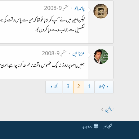
چاند بابو
ستمبر 9، 2008
لیکن امین میں نے آپ کو بتایا تو تھا کہ میرے پاس وقت کی ب
تفصیل سے جواب دے دیا کروں گا۔
عزیزامین
ستمبر 9، 2008
ہمیں یاھو پر روزانہ ایک مخصوس وقت ٹائم طہ کرنا چاہیے؟دن ٹایم 9 سے 3 شام آپکا ہان ٹایم الٹا ھو جاے گا میں اتنا وقت آن ل
پچھلا
1
2
3
اگلا
اراکین
مہر
اردو جدید