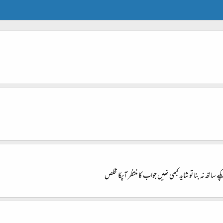
 ساتھ نہ بنا تو شاید کبھی نھیں جواب کا منتظر آپکا مخلص