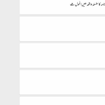
نامہ کا سلسلہ واقعہ ھیں انمول ھے