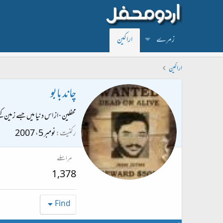
زمرے
اراکین
اراکین
چاند بابو
محفلین
·
از
اس دنیا میں جسے زمین کہ
رکنیت
نومبر 5، 2007
مراسلے
1,378
Find