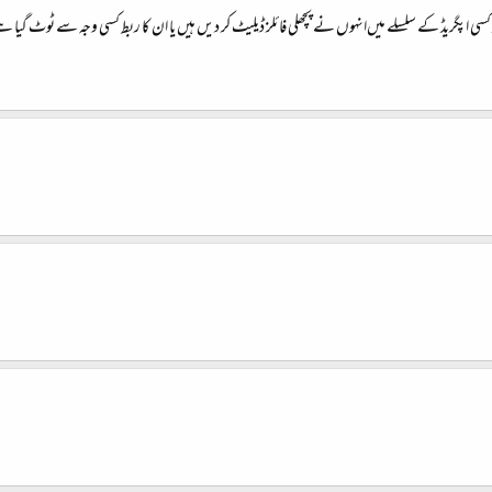
د کسی اپگریڈ کے سلسلے میں‌انہوں نے پچھلی فائلز ڈیلیٹ کر دیں ہیں یا ان کا ربط کسی وجہ سے ٹوٹ گیا 