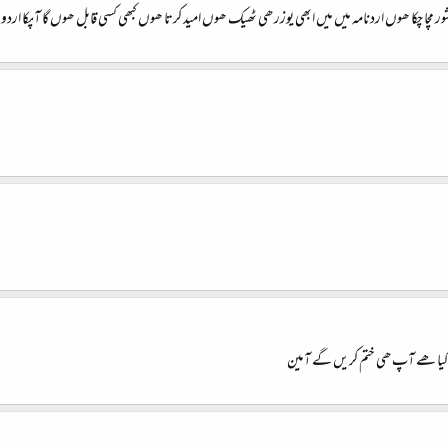
 مچا چکا ھوں اردنامہ میں میں ابھی یوزر ھی ٹھیک ھوں امید کرتا ھوں کبھی کسی قابل ھوں گا آپکا اردو 
ع کیا ھے آپ ھی ختم کریں گے آمین