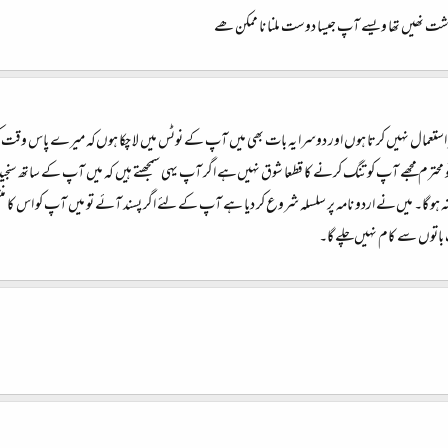
شت نھیں تھا ویسے آپ جیسا دوست ملنا نا ممکن ھے
ی بھی مسنجر استعمال نہیں‌ کرتا ہوں اور دوسرا یہ بات بھی میں آپ کے نوٹس میں لا چکا ہوں‌کہ میر
و محترم مجھے آپ کو تنگ کرنے کا قطعا شوق نہیں‌ہے اگر آپ یہی سمجھتے ہیں‌ کہ میں آپ کے ساتھ سنجیدہ ن
گا۔ میں‌نے اردو نامہ پر سلسلہ شروع کر دیا ہے آپ کے لئے اگر پسند آئے تو میں‌ آپ کو اس کا منتظم ب
ف باتوں سے کام نہیں‌چلے گا۔