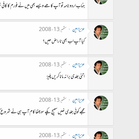
جناب اردو نامہ تو آپ کا ھے ویسے بھی میں نے فورم کا کافی شور
عزیزامین
ستمبر 13، 2008
کیا آپ اب بھی ناراض ھیں؟
عزیزامین
ستمبر 13، 2008
اتنی جلدی برا نہ مانا کریں پلیز
عزیزامین
ستمبر 13، 2008
مجھے کوئی جلدی نھیں سھیج پکے سو میٹھا کام آپ ہی نے شرو
عزیزامین
ستمبر 13، 2008