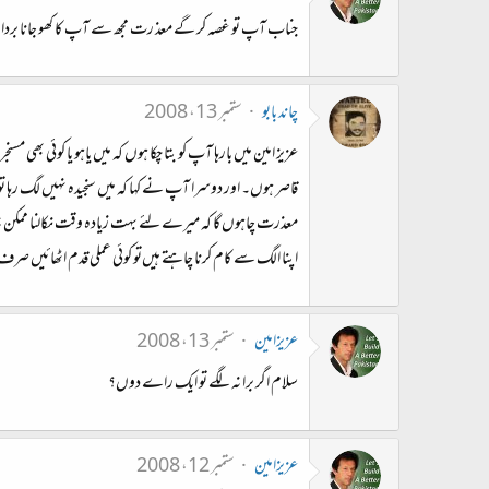
جناب آپ تو غصہ کر گے معذ رت مجھ سے آپ کا کھو جانا بردا
چاند بابو
ستمبر 13، 2008
عزیز امین میں‌ بارہا آپ کو بتا چکا ہوں کہ میں یاہو یا کوئ
قاصر ہوں۔ اور دوسرا آپ نے کہا کہ میں‌ سنجیدہ نہیں‌ لگ رہا ت
معذرت چاہوں گا کہ میرے لئے بہت زیادہ وقت نکالنا ممکن نہ ہو 
اپنا الگ سے کام کرنا چاہتے ہیں‌تو کوئی عملی قدم اٹھائیں صر
عزیزامین
ستمبر 13، 2008
سلام اگر برا نہ لگے تو ایک راے دوں؟
عزیزامین
ستمبر 12، 2008