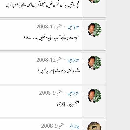
کچھ باتیں یہاں ممکن نھیں سمجھا کریں اس لیے یاھو پر آیں
عزیزامین
ستمبر 12، 2008
معزرت پر مجھے آپ سنجیدہ نھیں لگ رھے؟
عزیزامین
ستمبر 12، 2008
مجھے دستخط بنا نا ھے یاھو پر آیں؟
عزیزامین
ستمبر 9، 2008
شکریہ چاند بابو جی
چاند بابو
ستمبر 9، 2008