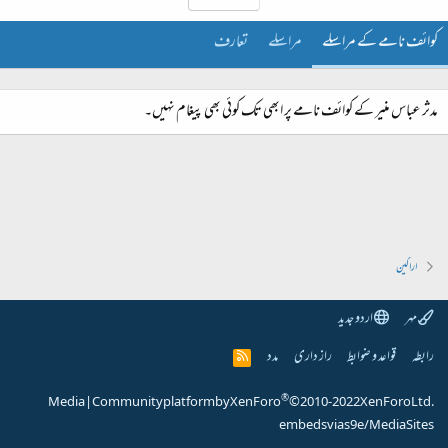
کوائف نامے کے مراسلے
مراسلے
تعارف
مدثر عباس منیر کے کوائف نامے پر ابھی تک کوئی بھی پیغام نہیں۔
اراکین
مہر
اردو جدید
رابطہ
قواعد و ضوابط
راز داری
مدد
R
S
S
®
Media
|
Community platform by XenForo
© 2010-2022 XenForo Ltd.
embeds via s9e/MediaSites