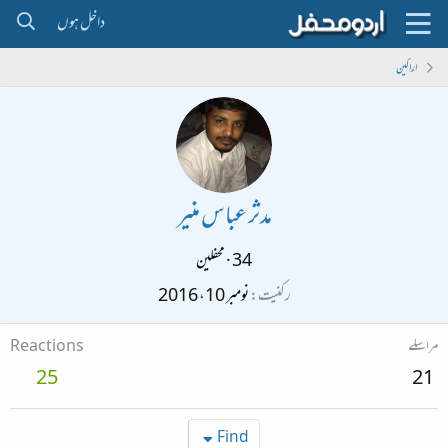
داخل ہوں
اراکین
مدثر عباس منیر
34
·
محفلین
رکنیت
نومبر 10، 2016
مراسلے
Reactions
25
21
Find