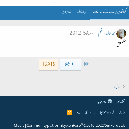
کوائف نامے کے مراسلے
مراسلے
تعارف
محمد بلال اعظم
مارچ 5، 2012
کشمکش
First
پچھلا
15 از 15
اراکین
مہر
اردو جدید
رابطہ
قواعد و ضوابط
راز داری
مدد
R
S
S
®
Media
|
Community platform by XenForo
© 2010-2022 XenForo Ltd.