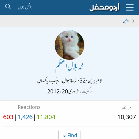
داخل ہوں
اراکین
محمد بلال اعظم
لائبریرین
·
32
·
از
ساہیوال، پنجاب، پاکستان
رکنیت
فروری 20، 2012
مراسلے
Reactions
603
1,426
11,804
10,307
Find