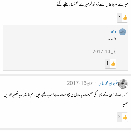
میرے ضبطِ حال سے رُوٹھ کر میرے غمگسار چلے گئے
3
ہادیہ
واہ۔۔
جون 14، 2017
1
فرحان محمد خان
جون 13، 2017
آ نہ جائے سن کے زہرا کی طبیعت پر ملال لی جیو مت بے ادب لہجے میں نامِ عائشہ سید نصیر الدین
نصیر
2