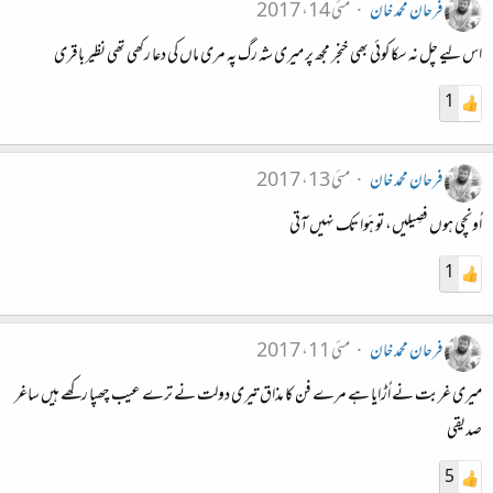
فرحان محمد خان
مئی 14، 2017
اس لیے چل نہ سکا کوئی بھی خنجر مجھ پر میری شہ رگ پہ مری ماں کی دعا رکھی تھی نظیر باقری
1
فرحان محمد خان
مئی 13، 2017
اُونچی ہوں فصِیلیں، تو ہَوا تک نہیں آتی
1
فرحان محمد خان
مئی 11، 2017
میری غربت نے اُڑایا ہے مرے فن کا مذاق تیری دولت نے ترے عیب چھپا رکھے ہیں ساغر
صدیقی
5