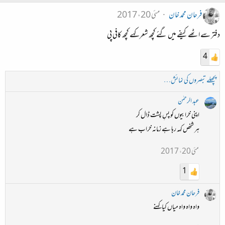
فرحان محمد خان
مئی 20، 2017
دفتر سے اٹھے کیفے میں گئے کچھ شعر کہے کچھ کافی پی
4
پچھلے تبصروں کی نمائش…
عبد الرحمٰن
اپنی خرابیوں کو پسِ پشت ڈال کر
ہر شخص کہہ رہا ہے زمانہ خراب ہے
مئی 20، 2017
1
فرحان محمد خان
واہ واہ واہ میاں کیا کہنے