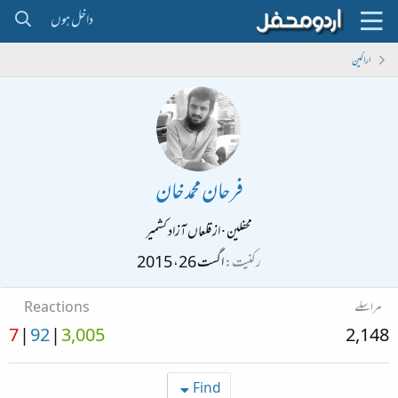
داخل ہوں
اراکین
فرحان محمد خان
محفلین
·
از
قلعاں آزاد کشمیر
رکنیت
اگست 26، 2015
مراسلے
Reactions
7
92
3,005
2,148
Find