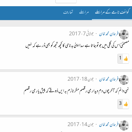
کوائف نامے کے مراسلے
مراسلے
تعارف
فرحان محمد خان
جولائی 7، 2017
مصحفیؔ اس کی گلی میں جو تو جاتا ہے سدا اپنی بدنامی کا کچھ تجھ کو بھی ڈر ہے کہ نہیں
1
فرحان محمد خان
جون 18، 2017
نمی دانم کہ آخر چوں دمِ دیدار می رقصم مگر نازم بہ ایں ذوقے کہ پیشِ یار می رقصم
3
فرحان محمد خان
جون 14، 2017