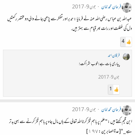
فرحان محمد خان
جون 9، 2017
عبد الله بن عباس رضی الله عنه نے فرمایا : تدبر اور تفکر سے پڑھی جانے والی دو مختصر رکعتیں
دل کی غفلت اور رات بھر قیام سے بہتر ہیں.
4
فرقان احمد
پیاری بات ہے! خوب شراکت!
جون 9، 2017
1
فرحان محمد خان
جون 9، 2017
ابن قیم کهتے هیں : " علم پر باهم فخر کرنا الله تعالی کے هاں مال جاه پر باهم فخر کرنے سے بهی بدتر
هے _ "[ عدة الصابرين : ١٩٧ ]