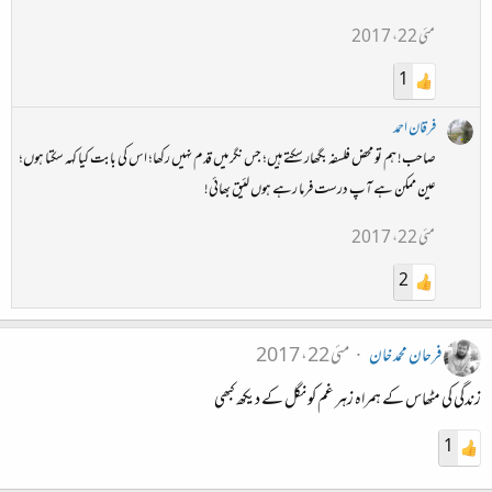
مئی 22، 2017
1
فرقان احمد
صاحب! ہم تو محض فلسفہ بگھار سکتے ہیں؛ جس نگر میں قدم نہیں رکھا؛ اس کی بابت کیا کہہ سکتا ہوں؛
عین ممکن ہے آپ درست فرما رہے ہوں لئیق بھائی!
مئی 22، 2017
2
فرحان محمد خان
مئی 22، 2017
زندگی کی مٹھاس کے ہمراہ زہر غم کو نگل کے دیکھ کبھی
1