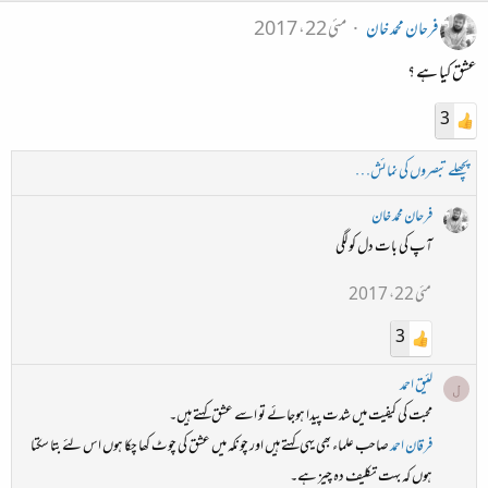
فرحان محمد خان
مئی 22، 2017
عشق کیا ہے ؟
3
پچھلے تبصروں کی نمائش…
فرحان محمد خان
آپ کی بات دل کو لگی
مئی 22، 2017
3
لئیق احمد
ل
محبت کی کیفیت میں شدت پیدا ہوجائے تو اسے عشق کہتے ہیں۔
فرقان احمد
صاحب علماء بھی یہی کہتے ہیں اور چونکہ میں عشق کی چوٹ کھا چکا ہوں اس لئے بتا سکتا
ہوں کہ بہت تکلیف دہ چیز ہے۔