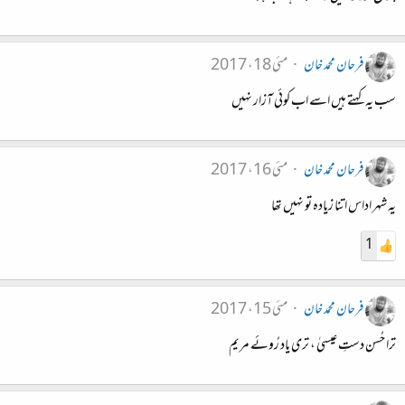
فرحان محمد خان
مئی 18، 2017
سب یہ کہتے ہیں اسے اب کوئی آزار نہیں
فرحان محمد خان
مئی 16، 2017
یہ شہر اداس اتنا زیادہ تو نہیں تھا
1
فرحان محمد خان
مئی 15، 2017
ترا حُسن دستِ عیسیٰ ، تری یاد رُوئے مریم