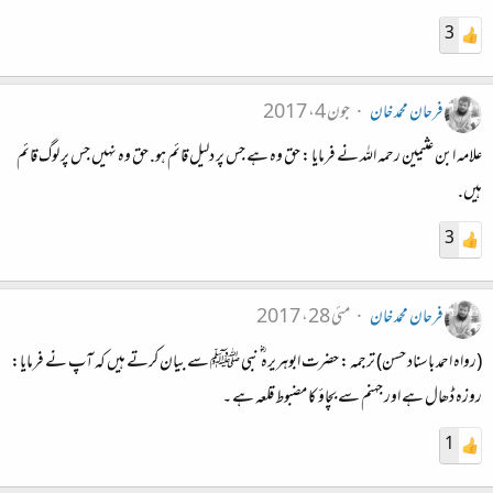
3
فرحان محمد خان
جون 4، 2017
علامہ ابن عثيمين رحمہ اللہ نے فرمایا : حق وہ ہے جس پر دلیل قائم ہو. حق وہ نہیں جس پر لوگ قائم
ہیں.
3
فرحان محمد خان
مئی 28، 2017
(رواہ احمد باسناد حسن) ترجمہ : حضرت ابوہریرہ ؓ نبی ﷺ سے بیان کرتے ہیں کہ آپ نے فرمایا:
روزہ ڈھال ہے اور جہنم سے بچاؤ کا مضبوط قلعہ ہے ۔
1