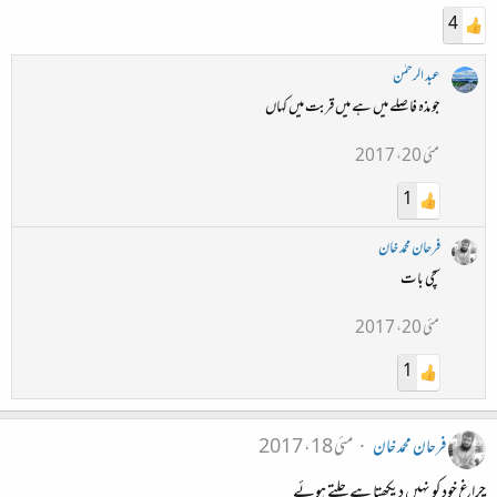
4
عبد الرحمٰن
جو مذہ فاصلے میں ہے میں قربت میں کہاں
مئی 20، 2017
1
فرحان محمد خان
سچی بات
مئی 20، 2017
1
فرحان محمد خان
مئی 18، 2017
چراغ خود کو نہیں دیکھتا ہے جلتے ہوئے