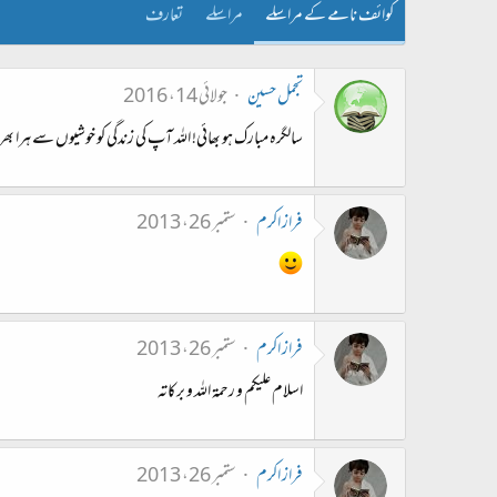
کوائف نامے کے مراسلے
مراسلے
تعارف
تجمل حسین
جولائی 14، 2016
سالگرہ مبارک ہو بھائی! اللہ آپ کی زندگی کو خوشیوں سے ہرا بھ
فراز اکرم
ستمبر 26، 2013
فراز اکرم
ستمبر 26، 2013
اسلام عليكم و رحمة الله و بركاته
فراز اکرم
ستمبر 26، 2013