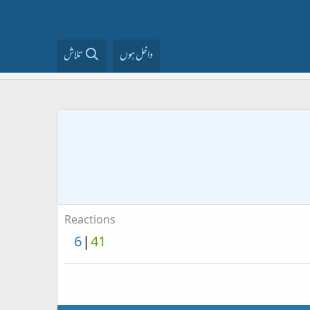
داخل ہوں
تلاش
Reactions
6
41