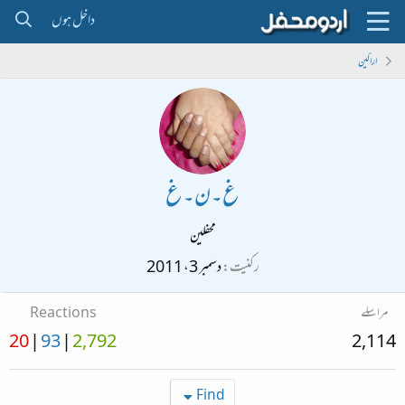
داخل ہوں
اراکین
غ۔ن۔غ
محفلین
رکنیت
دسمبر 3، 2011
مراسلے
Reactions
20
93
2,792
2,114
Find