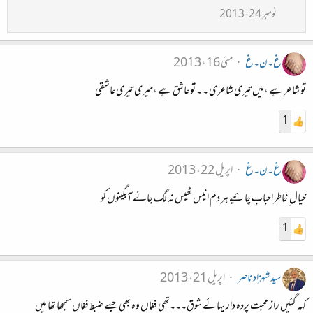
نومبر 24، 2013
غ۔ن۔غ
مئی 16، 2013
تو شاعر ہے ،میں تیری شاعری ۔ ۔ تو عاشق ہے ،میری تیری عاشقی
1
غ۔ن۔غ
اپریل 22، 2013
خیال ِ خاطر احباب چائیے ہر دم انیس ٹھیس نہ لگ جائے آبگینوں کو
1
سید شہزاد ناصر
اپریل 21، 2013
کہہ گئیں راز محبت پردہ دار یہائے شوق۔۔۔تھی فغاں وہ بھی جسے ضبط فغاں سمجھا تھا میں