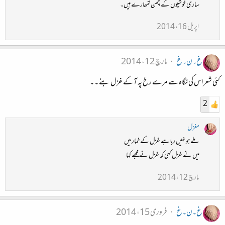
ساری خوشیوں کے چھن تمھارے ہیں۔
اپریل 16، 2014
غ۔ن۔غ
مارچ 12، 2014
کئی شعر اس کی نگاہ سے مرے رخ پہ آ کے غزل بنے ۔ ۔
2
مغزل
طےهو نهیں رها هے غزل کےخمار میں
میں نے غزل کهی که غزل نے مجھے کها
مارچ 12، 2014
غ۔ن۔غ
فروری 15، 2014