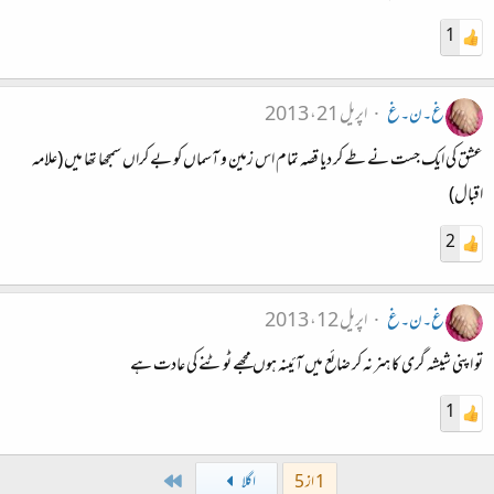
1
غ۔ن۔غ
اپریل 21، 2013
عشق کی ایک جست نے طے کر دیا قصہ تمام اس زمین و آسماں کو بے کراں سمجھا تھا میں (علامہ
اقبال)
2
غ۔ن۔غ
اپریل 12، 2013
تو اپنی شیشہ گری کا ہنر نہ کر ضائع میں آئینہ ہوں‌ مجھے ٹوٹنے کی عادت ہے
1
Last
1 از 5
اگلا