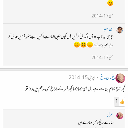
مئی 17، 2014
ابن سعید
بچو جی! یہ آپ دونوں لوگ مل کر کہیں فون کیوں نہیں اٹھا رہے؟ کہیں اپنے نمبر تو نہیں تبدیل کر
لیے بغیر بتائے؟
مئی 17، 2014
غ۔ن۔غ
اپریل 15، 2014
کچھ آج شام ہی سے ہے دل بھی بجھا بجھا کچھ شہر کے چراغ بھی مدھم ہیں دوستو
1
مغزل
سارے رنج و محن ہمارے ہیں