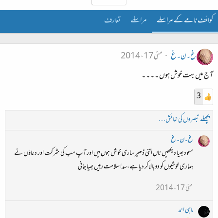
کوائف نامے کے مراسلے
مراسلے
تعارف
غ۔ن۔غ
مئی 17، 2014
آج میں بہت خوش ہوں ۔ ۔ ۔ ۔
3
پچھلے تبصروں کی نمائش…
غ۔ن۔غ
سعود بھیا دیکھیں ناں اتنی ڈھیر ساری خوش ہوں میں اور آپ سب کی شرکت اور دعاؤں نے
ہماری خوشیوں کو دوبالا کر دیا ہے،سدا سلامت رہیں بھیا جانی
مئی 17، 2014
ماہی احمد