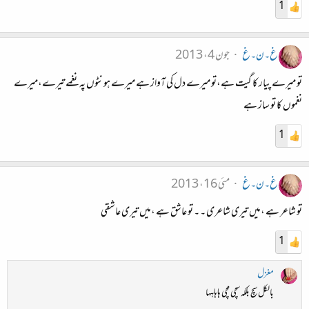
1
غ۔ن۔غ
جون 4، 2013
تو میرے پیار کا گیت ہے،تو میرے دل کی آواز ہے میرے ہونٹوں پہ نغمے تیرے،میرے
نغموں کا تو ساز ہے‏
1
غ۔ن۔غ
مئی 16، 2013
تو شاعر ہے ،میں تیری شاعری ۔ ۔ تو عاشق ہے ،میں تیری عاشقی
1
مغزل
بالکل سچ بلکہ سچی مچی ہاہاہہا