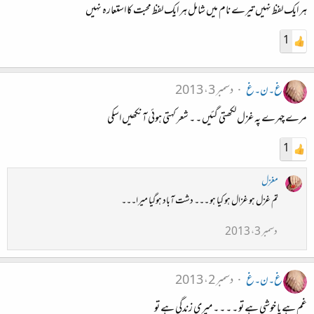
ہر ایک لفظ نہیں تیرے نام میں شامل ہر ایک لفظ محبت کا استعارہ نہیں
1
غ۔ن۔غ
دسمبر 3، 2013
مرے چہرے پہ غزل لکھتی گئیں ۔ ۔ شعر کہتی ہوئی آنکھیں اسکی
1
مغزل
تم غزل ہو غزال ہو کیا ہو ۔۔۔ دشت آباد ہوگیا میرا۔۔۔
دسمبر 3، 2013
غ۔ن۔غ
دسمبر 2، 2013
غم ہے یا خوشی ہے تو ۔ ۔ ۔ ۔ میری زندگی ہے تو