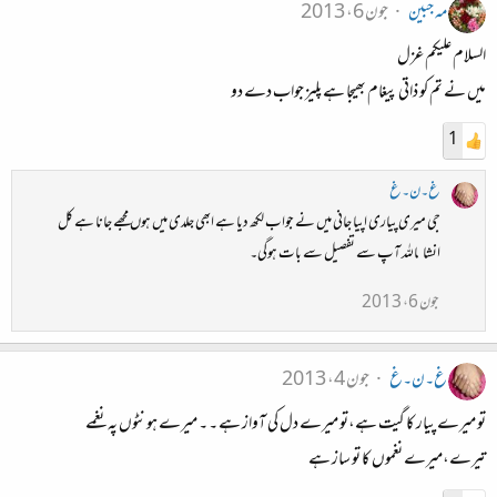
مہ جبین
جون 6، 2013
السلام علیکم غزل
میں نے تم کو ذاتی پیغام بھیجا ہے پلیز جواب دے دو
1
غ۔ن۔غ
جی میری پیاری اپیا جانی میں نے جواب لکھ دیا ہے ابھی جلدی میں ہوں مجھے جانا ہے کل
انشاۂاللہ آپ سے تفصیل سے بات ہوگی۔
جون 6، 2013
غ۔ن۔غ
جون 4، 2013
تو میرے پیار کا گیت ہے،تو میرے دل کی آواز ہے ۔ ۔ میرے ہونٹوں پہ نغمے
تیرے،میرے نغموں کا تو ساز ہے‏