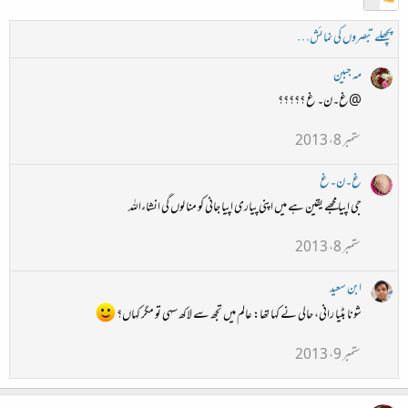
پچھلے تبصروں کی نمائش…
مہ جبین
@غ۔ن۔ غ ؟؟؟؟؟
ستمبر 8، 2013
غ۔ن۔غ
جی اپیا مجھے یقین ہے میں اپنی پیاری اپیا جانی کو منا لوں گی انشاءاللہ
ستمبر 8، 2013
ابن سعید
شونا بٹیا رانی، حالی نے کہا تھا: عالم میں تجھ سے لاکھ سہی تو مگر کہاں؟
ستمبر 9، 2013