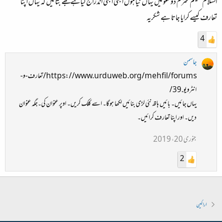
السلام علیکم محترم دوستو میں یہاں نیا ہوں ابھی ابھی اندراج کیاہے مجھے بتائیں کہ یہاں اپنا
تعارف کیسے کرایا جاتا ہے شکریہ
4
جاسمن
https://www.urduweb.org/mehfil/forums/تعارف-و-
انٹرویو.39/
یہاں جائیں۔ بائیں ہاتھ نئی لڑی بنائیں لکھا ہوگا۔ اسے کلک کریں۔ اوپر عنوان کی۔جگہ عنوان
دیں۔ اور اپنا تعارف کرائیں۔
جنوری 20، 2019
2
اراکین