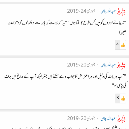
عبداللہ جان
جنوری 24، 2019
"نہ جانے اوروں کو میں کس طرح کا لگتا ہوں" "یہ آرزو ہے کہ باہر سے دیکھ لوں خود" (الف
عین)
4
عبداللہ جان
جنوری 20، 2019
"آپ ہر بات کی دلیل اور ہر اعتراض کا جواب دے سکتے ہیں بشرطیکہ آپ کے دماغ میں برف
کی پڑی ہو"
3
عبداللہ جان
جنوری 20، 2019