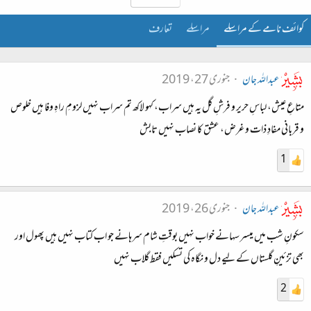
کوائف نامے کے مراسلے
مراسلے
تعارف
عبداللہ جان
جنوری 27، 2019
متاعِ عیش، لباسِ حریر و فرشِ گل یہ ہیں سراب، کہو لاکھ تم سراب نہیں لزومِ راہِ وفا ہیں خلوص
و قربانی مفادِ ذات و غرض، عشق کا نصاب نہیں تابش
1
عبداللہ جان
جنوری 26، 2019
سکونِ شب میں میسر سہانے خواب نہیں بوقتِ شام سرہانے جو اب کتاب نہیں ہیں پھول اور
بھی تزئینِ گلستاں کے لیے دل و نگاہ کی تسکیں فقط گلاب نہیں
2